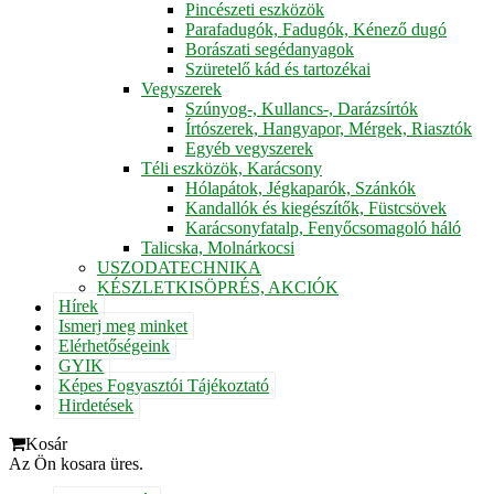
Pincészeti eszközök
Parafadugók, Fadugók, Kénező dugó
Borászati segédanyagok
Szüretelő kád és tartozékai
Vegyszerek
Szúnyog-, Kullancs-, Darázsírtók
Írtószerek, Hangyapor, Mérgek, Riasztók
Egyéb vegyszerek
Téli eszközök, Karácsony
Hólapátok, Jégkaparók, Szánkók
Kandallók és kiegészítők, Füstcsövek
Karácsonyfatalp, Fenyőcsomagoló háló
Talicska, Molnárkocsi
USZODATECHNIKA
KÉSZLETKISÖPRÉS, AKCIÓK
Hírek
Ismerj meg minket
Elérhetőségeink
GYIK
Képes Fogyasztói Tájékoztató
Hirdetések
Kosár
Az Ön kosara üres.