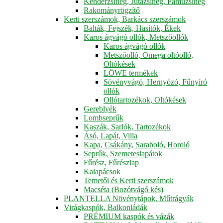
Kenderzsineg, Jutazsineg, Pamuzsineg
Rakományrögzítő
Kerti szerszámok, Barkács szerszámok
Balták, Fejszék, Hasítók, Ékek
Karos ágvágó ollók, Metszőollók
Karos ágvágó ollók
Metszőolló, Omega oltóolló,
Oltókések
LÖWE termékek
Sövényvágó, Hernyózó, Fűnyíró
ollók
Ollótartozékok, Oltókések
Gereblyék
Lombseprűk
Kaszák, Sarlók, Tartozékok
Ásó, Lapát, Villa
Kapa, Csákány, Saraboló, Horoló
Seprűk, Szemeteslapátok
Fűrész, Fűrészlap
Kalapácsok
Temetői és Kerti szerszámok
Macséta (Bozótvágó kés)
PLANTELLA Növénytápok, Műtrágyák
Virágkaspók, Balkonládák
PRÉMIUM kaspók és vázák