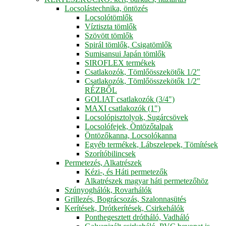
Locsolástechnika, öntözés
Locsolótömlők
Víztiszta tömlők
Szövött tömlők
Spirál tömlők, Csigatömlők
Sumisansui Japán tömlők
SIROFLEX termékek
Csatlakozók, Tömlőösszekötők 1/2"
Csatlakozók, Tömlőösszekötők 1/2"
RÉZBŐL
GOLIAT csatlakozók (3/4")
MAXI csatlakozók (1")
Locsolópisztolyok, Sugárcsövek
Locsolófejek, Öntözőtalpak
Öntözőkanna, Locsolókanna
Egyéb termékek, Lábszelepek, Tömítések
Szorítóbilincsek
Permetezés, Alkatrészek
Kézi-, és Háti permetezők
Alkatrészek magyar háti permetezőhöz
Szúnyoghálók, Rovarhálók
Grillezés, Bográcsozás, Szalonnasütés
Kerítések, Drótkerítések, Csirkehálók
Ponthegesztett drótháló, Vadháló