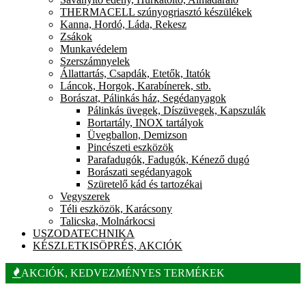
THERMACELL szúnyogriasztó készülékek
Kanna, Hordó, Láda, Rekesz
Zsákok
Munkavédelem
Szerszámnyelek
Állattartás, Csapdák, Etetők, Itatók
Láncok, Horgok, Karabínerek, stb.
Borászat, Pálinkás ház, Segédanyagok
Pálinkás üvegek, Díszüvegek, Kapszulák
Bortartály, INOX tartályok
Üvegballon, Demizson
Pincészeti eszközök
Parafadugók, Fadugók, Kénező dugó
Borászati segédanyagok
Szüretelő kád és tartozékai
Vegyszerek
Téli eszközök, Karácsony
Talicska, Molnárkocsi
USZODATECHNIKA
KÉSZLETKISÖPRÉS, AKCIÓK
AKCIÓK, KEDVEZMÉNYES TERMÉKEK