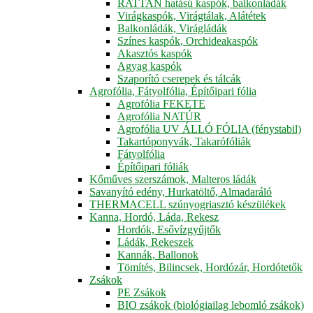
RATTAN hatású kaspók, balkonládák
Virágkaspók, Virágtálak, Alátétek
Balkonládák, Virágládák
Színes kaspók, Orchideakaspók
Akasztós kaspók
Agyag kaspók
Szaporító cserepek és tálcák
Agrofólia, Fátyolfólia, Építőipari fólia
Agrofólia FEKETE
Agrofólia NATÚR
Agrofólia UV ÁLLÓ FÓLIA (fénystabil)
Takartóponyvák, Takarófóliák
Fátyolfólia
Építőipari fóliák
Kőműves szerszámok, Malteros ládák
Savanyító edény, Hurkatöltő, Almadaráló
THERMACELL szúnyogriasztó készülékek
Kanna, Hordó, Láda, Rekesz
Hordók, Esővízgyűjtők
Ládák, Rekeszek
Kannák, Ballonok
Tömítés, Bilincsek, Hordózár, Hordótetők
Zsákok
PE Zsákok
BIO zsákok (biológiailag lebomló zsákok)