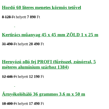
Hordó 60 literes menetes körmös tetővel
8 128
Ft
helyett
7 890
Ft
Kertirács műanyag 45 x 45 mm ZÖLD 1 x 25 m
31 490
Ft
helyett
28 490
Ft
Hernyózó olló fej PROFI (fűrésszel, zsinórral, 5
méteres alumínium szárhoz 1384)
12 446
Ft
helyett
12 190
Ft
Árnyékolóháló 36 grammos 3,6 m x 50 m
18 400
Ft
helyett
17 490
Ft