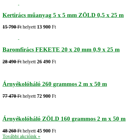
Kertirács műanyag 5 x 5 mm ZÖLD 0,5 x 25 m
15 790
Ft
helyett
13 900
Ft
Baromfirács FEKETE 20 x 20 mm 0,9 x 25 m
28 490
Ft
helyett
26 490
Ft
Árnyékolóháló 260 grammos 2 m x 50 m
77 470
Ft
helyett
72 900
Ft
Árnyékolóháló ZÖLD 160 grammos 2 m x 50 m
48 260
Ft
helyett
45 900
Ft
További akcióink »