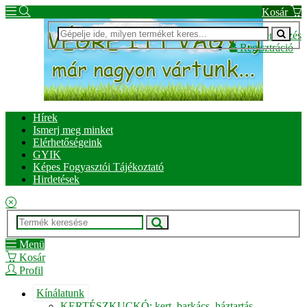
Kosár
Bejelentkezés
Regisztráció
Hírek
Ismerj meg minket
Elérhetőségeink
GYIK
Képes Fogyasztói Tájékoztató
Hirdetések
Menü
Kosár
Profil
Kínálatunk
KERTÉSZKUCKÓ: kert, barkács, háztartás