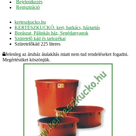
Bejelentkezés
Regisztráció
kerteszkucko.hu
KERTÉSZKUCKÓ: kert, barkács, háztartás
Borászat, Pálinkás ház, Segédanyagok
Szüretelő kád és tartozékai
Szüretelőkád 225 literes
Jelenleg az áruház átalakítás miatt nem tud rendeléseket fogadni.
Megértésüket köszönjük.