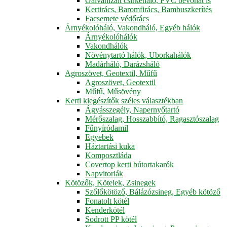
Galvanizált csirkeháló, PVC bevonat is
Kertirács, Baromfirács, Bambuszkerítés
Facsemete védőrács
Árnyékolóháló, Vakondháló, Egyéb hálók
Árnyékolóhálók
Vakondhálók
Növénytartó hálók, Uborkahálók
Madárháló, Darázsháló
Agroszövet, Geotextil, Műfű
Agroszövet, Geotextil
Műfű, Műsövény
Kerti kiegészítők széles választékban
Ágyásszegély, Napernyőtartó
Mérőszalag, Hosszabbító, Ragasztószalag
Fűnyíródamil
Egyebek
Háztartási kuka
Komposztláda
Covertop kerti bútortakarók
Napvitorlák
Kötözők, Kötelek, Zsinegek
Szőlőkötöző, Bálázózsineg, Egyéb kötöző
Fonatolt kötél
Kenderkötél
Sodrott PP kötél