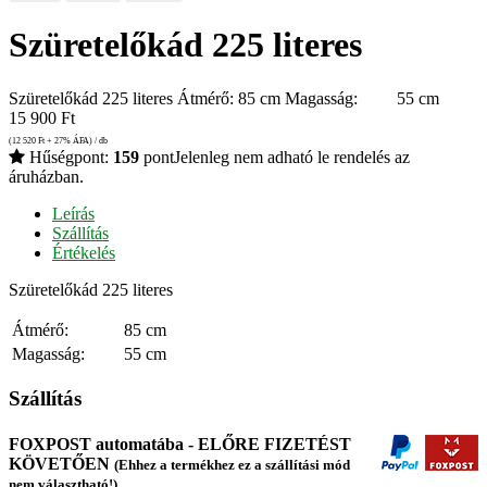
Szüretelőkád 225 literes
Szüretelőkád 225 literes Átmérő: 85 cm Magasság: 55 cm
15 900
Ft
(12 520
Ft
+ 27% ÁFA) / db
Hűségpont:
159
pont
Jelenleg nem adható le rendelés az
áruházban.
Leírás
Szállítás
Értékelés
Szüretelőkád 225 literes
Átmérő:
85 cm
Magasság:
55 cm
Szállítás
FOXPOST automatába - ELŐRE FIZETÉST
KÖVETŐEN
(Ehhez a termékhez ez a szállítási mód
nem választható!)