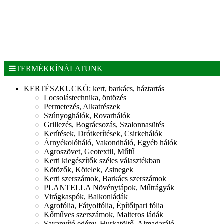
TERMÉKKÍNÁLATUNK
KERTÉSZKUCKÓ: kert, barkács, háztartás
Locsolástechnika, öntözés
Permetezés, Alkatrészek
Szúnyoghálók, Rovarhálók
Grillezés, Bográcsozás, Szalonnasütés
Kerítések, Drótkerítések, Csirkehálók
Árnyékolóháló, Vakondháló, Egyéb hálók
Agroszövet, Geotextil, Műfű
Kerti kiegészítők széles választékban
Kötözők, Kötelek, Zsinegek
Kerti szerszámok, Barkács szerszámok
PLANTELLA Növénytápok, Műtrágyák
Virágkaspók, Balkonládák
Agrofólia, Fátyolfólia, Építőipari fólia
Kőműves szerszámok, Malteros ládák
Savanyító edény, Hurkatöltő, Almadaráló