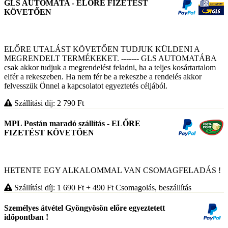
GLS AUTOMATA - ELŐRE FIZETÉST
KÖVETŐEN
ELŐRE UTALÁST KÖVETŐEN TUDJUK KÜLDENI A
MEGRENDELT TERMÉKEKET. ------- GLS AUTOMATÁBA
csak akkor tudjuk a megrendelést feladni, ha a teljes kosártartalom
elfér a rekeszeben. Ha nem fér be a rekeszbe a rendelés akkor
felvesszük Önnel a kapcsolatot egyeztetés céljából.
Szállítási díj: 2 790
Ft
MPL Postán maradó szállítás - ELŐRE
FIZETÉST KÖVETŐEN
HETENTE EGY ALKALOMMAL VAN CSOMAGFELADÁS !
Szállítási díj: 1 690
Ft
+ 490
Ft
Csomagolás, beszállítás
Személyes átvétel Gyöngyösön előre egyeztetett
időpontban !