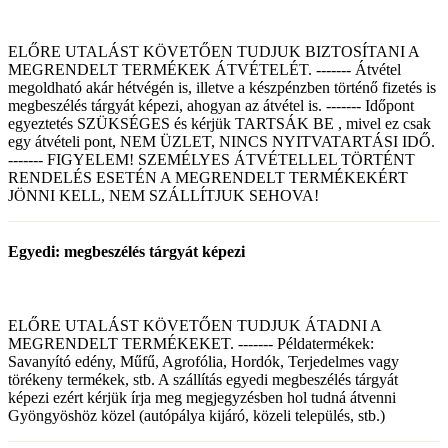
ELŐRE UTALÁST KÖVETŐEN TUDJUK BIZTOSÍTANI A
MEGRENDELT TERMÉKEK ÁTVÉTELÉT. ------- Átvétel
megoldható akár hétvégén is, illetve a készpénzben történő fizetés is
megbeszélés tárgyát képezi, ahogyan az átvétel is. ------- Időpont
egyeztetés SZÜKSÉGES és kérjük TARTSÁK BE , mivel ez csak
egy átvételi pont, NEM ÜZLET, NINCS NYITVATARTÁSI IDŐ.
------- FIGYELEM! SZEMÉLYES ÁTVÉTELLEL TÖRTÉNT
RENDELÉS ESETÉN A MEGRENDELT TERMÉKEKÉRT
JÖNNI KELL, NEM SZÁLLÍTJUK SEHOVA!
Egyedi: megbeszélés tárgyát képezi
ELŐRE UTALÁST KÖVETŐEN TUDJUK ÁTADNI A
MEGRENDELT TERMÉKEKET. ------- Példatermékek:
Savanyító edény, Műfű, Agrofólia, Hordók, Terjedelmes vagy
törékeny termékek, stb. A szállítás egyedi megbeszélés tárgyát
képezi ezért kérjük írja meg megjegyzésben hol tudná átvenni
Gyöngyöshöz közel (autópálya kijáró, közeli település, stb.)