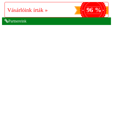
96 %
Vásárlóink írták »
Partnereink