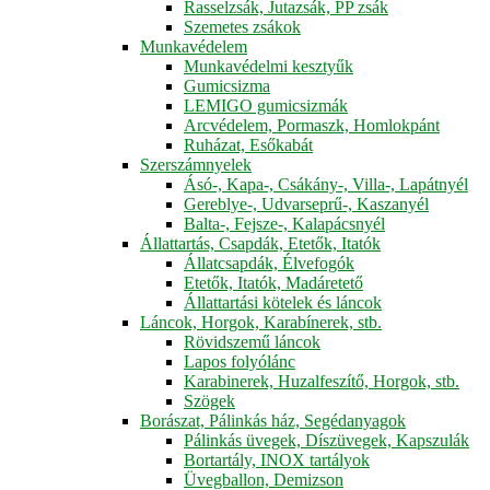
Rasselzsák, Jutazsák, PP zsák
Szemetes zsákok
Munkavédelem
Munkavédelmi kesztyűk
Gumicsizma
LEMIGO gumicsizmák
Arcvédelem, Pormaszk, Homlokpánt
Ruházat, Esőkabát
Szerszámnyelek
Ásó-, Kapa-, Csákány-, Villa-, Lapátnyél
Gereblye-, Udvarseprű-, Kaszanyél
Balta-, Fejsze-, Kalapácsnyél
Állattartás, Csapdák, Etetők, Itatók
Állatcsapdák, Élvefogók
Etetők, Itatók, Madáretető
Állattartási kötelek és láncok
Láncok, Horgok, Karabínerek, stb.
Rövidszemű láncok
Lapos folyólánc
Karabinerek, Huzalfeszítő, Horgok, stb.
Szögek
Borászat, Pálinkás ház, Segédanyagok
Pálinkás üvegek, Díszüvegek, Kapszulák
Bortartály, INOX tartályok
Üvegballon, Demizson