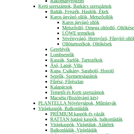
Rakományrögzítő
Kerti szerszámok, Barkács szerszámok
Balták, Fejszék, Hasítók, Ékek
Karos ágvágó ollók, Metszőollók
Karos ágvágó ollók
Metszőolló, Omega oltóolló, Oltókés
LÖWE termékek
Sövényvágó, Hernyózó, Fűnyíró olló
Ollótartozékok, Oltókések
Gereblyék
Lombseprűk
Kaszák, Sarlók, Tartozékok
Ásó, Lapát, Villa
Kapa, Csákány, Saraboló, Horoló
Seprűk, Szemeteslapátok
Fűrész, Fűrészlap
Kalapácsok
Temetői és Kerti szerszámok
Macséta (Bozótvágó kés)
PLANTELLA Növénytápok, Műtrágyák
Virágkaspók, Balkonládák
PRÉMIUM kaspók és vázák
RATTAN hatású kaspók, balkonládák
Virágkaspók, Virágtálak, Alátétek
Balkonládák, Virágládák