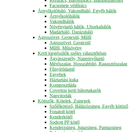
Kertirács, Baromfirács, Bambuszkerítés
Facsemete védőrács
Árnyékolóháló, Vakondháló, Egyéb hálók
Árnyékolóhálók
Vakondhálók
Növénytartó hálók, Uborkahálók
Madárháló, Darázsháló
Agroszövet, Geotextil, Műfű
Agroszövet, Geotextil
Műfű, Műsövény
Kerti kiegészítők széles választékban
Ágyásszegély, Napernyőtartó
Mérőszalag, Hosszabbító, Ragasztószalag
Fűnyíródamil
Egyebek
Háztartási kuka
Komposztláda
Covertop kerti bútortakarók
Napvitorlák
Kötözők, Kötelek, Zsinegek
Szőlőkötöző, Bálázózsineg, Egyéb kötöző
Fonatolt kötél
Kenderkötél
Sodrott PP kötél
Kenderzsineg, Jutazsineg, Pamuzsineg