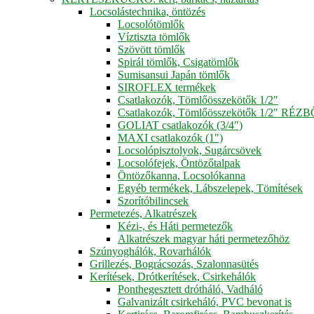
Locsolástechnika, öntözés
Locsolótömlők
Víztiszta tömlők
Szövött tömlők
Spirál tömlők, Csigatömlők
Sumisansui Japán tömlők
SIROFLEX termékek
Csatlakozók, Tömlőösszekötők 1/2"
Csatlakozók, Tömlőösszekötők 1/2" RÉZ
GOLIAT csatlakozók (3/4")
MAXI csatlakozók (1")
Locsolópisztolyok, Sugárcsövek
Locsolófejek, Öntözőtalpak
Öntözőkanna, Locsolókanna
Egyéb termékek, Lábszelepek, Tömítések
Szorítóbilincsek
Permetezés, Alkatrészek
Kézi-, és Háti permetezők
Alkatrészek magyar háti permetezőhöz
Szúnyoghálók, Rovarhálók
Grillezés, Bográcsozás, Szalonnasütés
Kerítések, Drótkerítések, Csirkehálók
Ponthegesztett drótháló, Vadháló
Galvanizált csirkeháló, PVC bevonat is