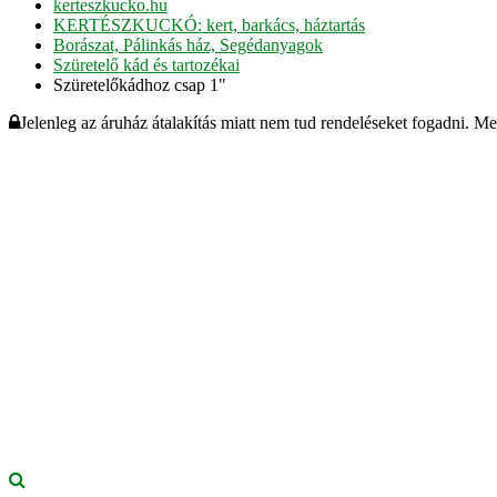
kerteszkucko.hu
KERTÉSZKUCKÓ: kert, barkács, háztartás
Borászat, Pálinkás ház, Segédanyagok
Szüretelő kád és tartozékai
Szüretelőkádhoz csap 1"
Jelenleg az áruház átalakítás miatt nem tud rendeléseket fogadni. M