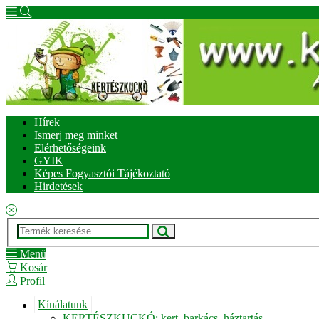
Hírek
Ismerj meg minket
Elérhetőségeink
GYIK
Képes Fogyasztói Tájékoztató
Hirdetések
Menü
Kosár
Profil
Kínálatunk
KERTÉSZKUCKÓ: kert, barkács, háztartás