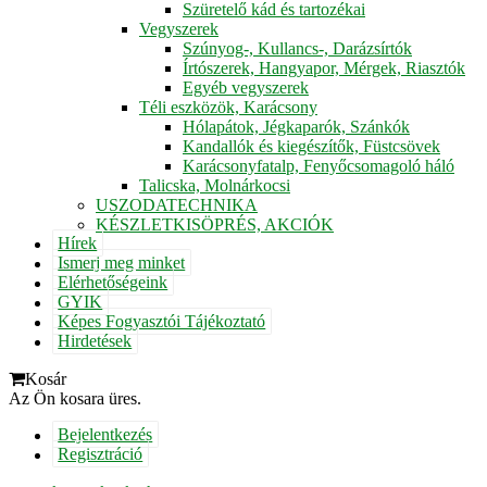
Szüretelő kád és tartozékai
Vegyszerek
Szúnyog-, Kullancs-, Darázsírtók
Írtószerek, Hangyapor, Mérgek, Riasztók
Egyéb vegyszerek
Téli eszközök, Karácsony
Hólapátok, Jégkaparók, Szánkók
Kandallók és kiegészítők, Füstcsövek
Karácsonyfatalp, Fenyőcsomagoló háló
Talicska, Molnárkocsi
USZODATECHNIKA
KÉSZLETKISÖPRÉS, AKCIÓK
Hírek
Ismerj meg minket
Elérhetőségeink
GYIK
Képes Fogyasztói Tájékoztató
Hirdetések
Kosár
Az Ön kosara üres.
Bejelentkezés
Regisztráció