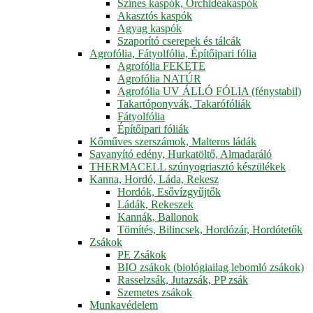
Színes kaspók, Orchideakaspók
Akasztós kaspók
Agyag kaspók
Szaporító cserepek és tálcák
Agrofólia, Fátyolfólia, Építőipari fólia
Agrofólia FEKETE
Agrofólia NATÚR
Agrofólia UV ÁLLÓ FÓLIA (fénystabil)
Takartóponyvák, Takarófóliák
Fátyolfólia
Építőipari fóliák
Kőműves szerszámok, Malteros ládák
Savanyító edény, Hurkatöltő, Almadaráló
THERMACELL szúnyogriasztó készülékek
Kanna, Hordó, Láda, Rekesz
Hordók, Esővízgyűjtők
Ládák, Rekeszek
Kannák, Ballonok
Tömítés, Bilincsek, Hordózár, Hordótetők
Zsákok
PE Zsákok
BIO zsákok (biológiailag lebomló zsákok)
Rasselzsák, Jutazsák, PP zsák
Szemetes zsákok
Munkavédelem