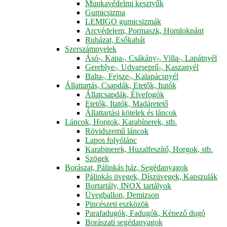
Munkavédelmi kesztyűk
Gumicsizma
LEMIGO gumicsizmák
Arcvédelem, Pormaszk, Homlokpánt
Ruházat, Esőkabát
Szerszámnyelek
Ásó-, Kapa-, Csákány-, Villa-, Lapátnyél
Gereblye-, Udvarseprű-, Kaszanyél
Balta-, Fejsze-, Kalapácsnyél
Állattartás, Csapdák, Etetők, Itatók
Állatcsapdák, Élvefogók
Etetők, Itatók, Madáretető
Állattartási kötelek és láncok
Láncok, Horgok, Karabínerek, stb.
Rövidszemű láncok
Lapos folyólánc
Karabinerek, Huzalfeszítő, Horgok, stb.
Szögek
Borászat, Pálinkás ház, Segédanyagok
Pálinkás üvegek, Díszüvegek, Kapszulák
Bortartály, INOX tartályok
Üvegballon, Demizson
Pincészeti eszközök
Parafadugók, Fadugók, Kénező dugó
Borászati segédanyagok