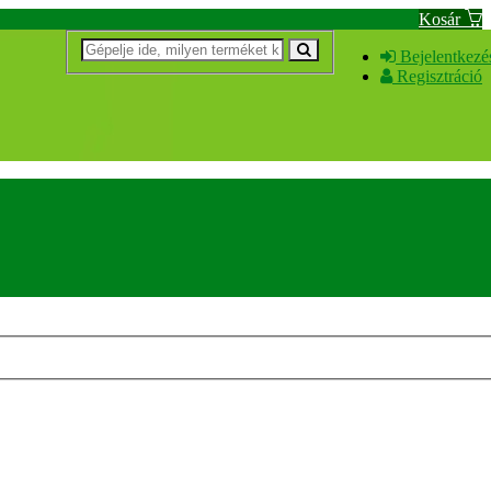
Kosár
Bejelentkezé
Regisztráció