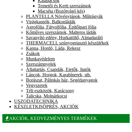
Kalapácsok
Temetői és Kerti szerszámok
Macséta (Bozótvágó kés)
PLANTELLA Növénytápok, Műtrágyák
Virágkaspók, Balkonládák
Agrofólia, Fátyolfólia, Építőipari fólia
Kőműves szerszámok, Malteros ládák
Savanyító edény, Hurkatöltő, Almadaráló
THERMACELL szúnyogriasztó készülékek
Kanna, Hordó, Láda, Rekesz
Zsákok
Munkavédelem
Szerszámnyelek
Állattartás, Csapdák, Etetők, Itatók
Láncok, Horgok, Karabínerek, stb.
Borászat, Pálinkás ház, Segédanyagok
Vegyszerek
Téli eszközök, Karácsony
Talicska, Molnárkocsi
USZODATECHNIKA
KÉSZLETKISÖPRÉS, AKCIÓK
AKCIÓK, KEDVEZMÉNYES TERMÉKEK