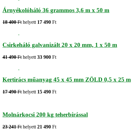
Árnyékolóháló 36 grammos 3,6 m x 50 m
18 400
Ft
helyett
17 490
Ft
Csirkeháló galvanizált 20 x 20 mm, 1 x 50 m
41 490
Ft
helyett
33 900
Ft
Kertirács műanyag 45 x 45 mm ZÖLD 0,5 x 25 m
17 490
Ft
helyett
15 490
Ft
Molnárkocsi 200 kg teherbírással
23 241
Ft
helyett
21 490
Ft