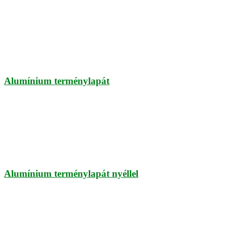
Alumínium terménylapát
Alumínium terménylapát nyéllel