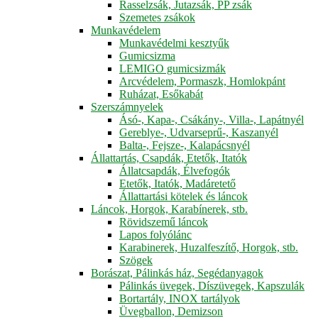
Rasselzsák, Jutazsák, PP zsák
Szemetes zsákok
Munkavédelem
Munkavédelmi kesztyűk
Gumicsizma
LEMIGO gumicsizmák
Arcvédelem, Pormaszk, Homlokpánt
Ruházat, Esőkabát
Szerszámnyelek
Ásó-, Kapa-, Csákány-, Villa-, Lapátnyél
Gereblye-, Udvarseprű-, Kaszanyél
Balta-, Fejsze-, Kalapácsnyél
Állattartás, Csapdák, Etetők, Itatók
Állatcsapdák, Élvefogók
Etetők, Itatók, Madáretető
Állattartási kötelek és láncok
Láncok, Horgok, Karabínerek, stb.
Rövidszemű láncok
Lapos folyólánc
Karabinerek, Huzalfeszítő, Horgok, stb.
Szögek
Borászat, Pálinkás ház, Segédanyagok
Pálinkás üvegek, Díszüvegek, Kapszulák
Bortartály, INOX tartályok
Üvegballon, Demizson