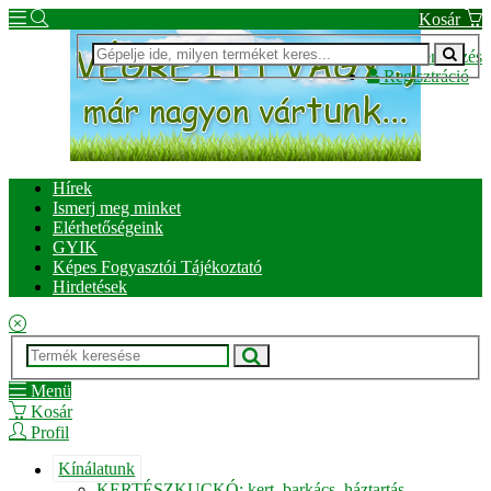
Kosár
Bejelentkezés
Regisztráció
Hírek
Ismerj meg minket
Elérhetőségeink
GYIK
Képes Fogyasztói Tájékoztató
Hirdetések
Menü
Kosár
Profil
Kínálatunk
KERTÉSZKUCKÓ: kert, barkács, háztartás