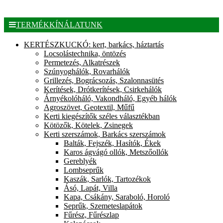
TERMÉKKÍNÁLATUNK
KERTÉSZKUCKÓ: kert, barkács, háztartás
Locsolástechnika, öntözés
Permetezés, Alkatrészek
Szúnyoghálók, Rovarhálók
Grillezés, Bográcsozás, Szalonnasütés
Kerítések, Drótkerítések, Csirkehálók
Árnyékolóháló, Vakondháló, Egyéb hálók
Agroszövet, Geotextil, Műfű
Kerti kiegészítők széles választékban
Kötözők, Kötelek, Zsinegek
Kerti szerszámok, Barkács szerszámok
Balták, Fejszék, Hasítók, Ékek
Karos ágvágó ollók, Metszőollók
Gereblyék
Lombseprűk
Kaszák, Sarlók, Tartozékok
Ásó, Lapát, Villa
Kapa, Csákány, Saraboló, Horoló
Seprűk, Szemeteslapátok
Fűrész, Fűrészlap