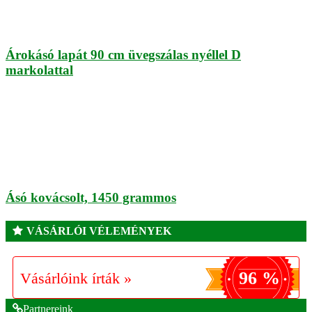
Árokásó lapát 90 cm üvegszálas nyéllel D
markolattal
Ásó kovácsolt, 1450 grammos
VÁSÁRLÓI VÉLEMÉNYEK
96 %
Vásárlóink írták »
Partnereink