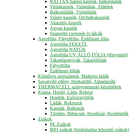
RATTAN hatású kaspók, balkonládák
Virágkaspók, Virágtálak, Alátétek
Balkonládák, Virágládák
Színes kaspók, Orchideakaspók
Akasztós kaspók
Agyag kaspók
Szaporító cserepek és tálcák
Agrofólia, Fátyolfólia, Építőipari fólia
Agrofólia FEKETE
Agrofólia NATÚR
Agrofólia UV ÁLLÓ FÓLIA (fénystabil)
Takartóponyvák, Takarófóliák
Fátyolfólia
Építőipari fóliák
Kőműves szerszámok, Malteros ládák
Savanyító edény, Hurkatöltő, Almadaráló
THERMACELL szúnyogriasztó készülékek
Kanna, Hordó, Láda, Rekesz
Hordók, Esővízgyűjtők
Ládák, Rekeszek
Kannák, Ballonok
Tömítés, Bilincsek, Hordózár, Hordótetők
Zsákok
PE Zsákok
BIO zsákok (biológiailag lebomló zsákok)