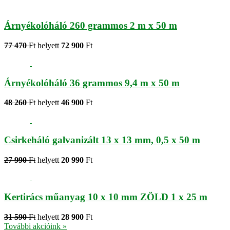
Árnyékolóháló 260 grammos 2 m x 50 m
77 470
Ft
helyett
72 900
Ft
Árnyékolóháló 36 grammos 9,4 m x 50 m
48 260
Ft
helyett
46 900
Ft
Csirkeháló galvanizált 13 x 13 mm, 0,5 x 50 m
27 990
Ft
helyett
20 990
Ft
Kertirács műanyag 10 x 10 mm ZÖLD 1 x 25 m
31 590
Ft
helyett
28 900
Ft
További akcióink »