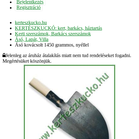
Bejelentkezés
Regisztráció
kerteszkucko.hu
KERTÉSZKUCKÓ: kert, barkács, háztartás
Kerti szerszámok, Barkács szerszámok
Ásó, Lapát, Villa
Ásó kovácsolt 1450 grammos, nyéllel
Jelenleg az áruház átalakítás miatt nem tud rendeléseket fogadni.
Megértésüket köszönjük.