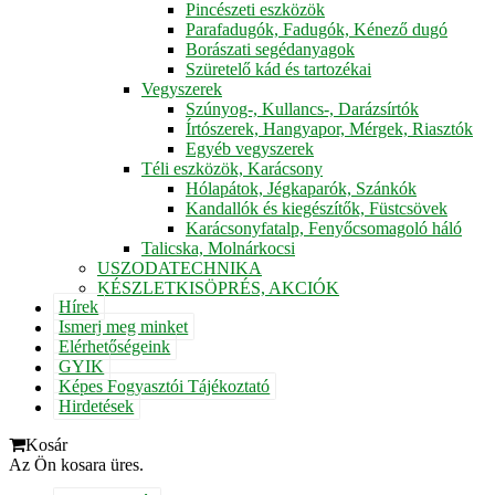
Pincészeti eszközök
Parafadugók, Fadugók, Kénező dugó
Borászati segédanyagok
Szüretelő kád és tartozékai
Vegyszerek
Szúnyog-, Kullancs-, Darázsírtók
Írtószerek, Hangyapor, Mérgek, Riasztók
Egyéb vegyszerek
Téli eszközök, Karácsony
Hólapátok, Jégkaparók, Szánkók
Kandallók és kiegészítők, Füstcsövek
Karácsonyfatalp, Fenyőcsomagoló háló
Talicska, Molnárkocsi
USZODATECHNIKA
KÉSZLETKISÖPRÉS, AKCIÓK
Hírek
Ismerj meg minket
Elérhetőségeink
GYIK
Képes Fogyasztói Tájékoztató
Hirdetések
Kosár
Az Ön kosara üres.