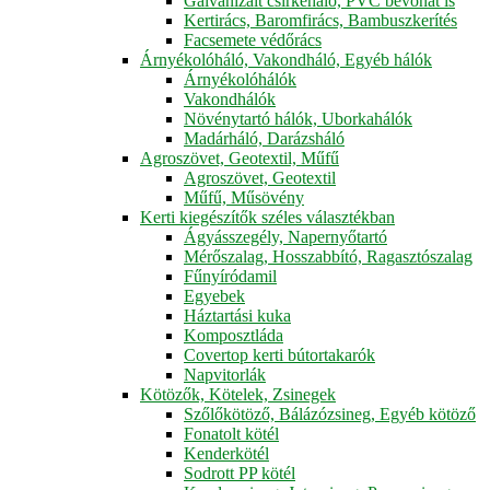
Galvanizált csirkeháló, PVC bevonat is
Kertirács, Baromfirács, Bambuszkerítés
Facsemete védőrács
Árnyékolóháló, Vakondháló, Egyéb hálók
Árnyékolóhálók
Vakondhálók
Növénytartó hálók, Uborkahálók
Madárháló, Darázsháló
Agroszövet, Geotextil, Műfű
Agroszövet, Geotextil
Műfű, Műsövény
Kerti kiegészítők széles választékban
Ágyásszegély, Napernyőtartó
Mérőszalag, Hosszabbító, Ragasztószalag
Fűnyíródamil
Egyebek
Háztartási kuka
Komposztláda
Covertop kerti bútortakarók
Napvitorlák
Kötözők, Kötelek, Zsinegek
Szőlőkötöző, Bálázózsineg, Egyéb kötöző
Fonatolt kötél
Kenderkötél
Sodrott PP kötél