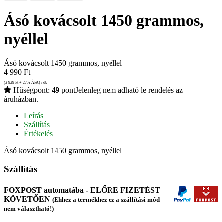
Ásó kovácsolt 1450 grammos,
nyéllel
Ásó kovácsolt 1450 grammos, nyéllel
4 990
Ft
(3 929
Ft
+ 27% ÁFA) / db
Hűségpont:
49
pont
Jelenleg nem adható le rendelés az
áruházban.
Leírás
Szállítás
Értékelés
Ásó kovácsolt 1450 grammos, nyéllel
Szállítás
FOXPOST automatába - ELŐRE FIZETÉST
KÖVETŐEN
(Ehhez a termékhez ez a szállítási mód
nem választható!)