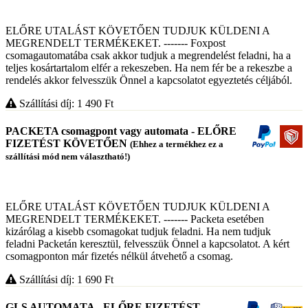
ELŐRE UTALÁST KÖVETŐEN TUDJUK KÜLDENI A
MEGRENDELT TERMÉKEKET. ------- Foxpost
csomagautomatába csak akkor tudjuk a megrendelést feladni, ha a
teljes kosártartalom elfér a rekeszeben. Ha nem fér be a rekeszbe a
rendelés akkor felvesszük Önnel a kapcsolatot egyeztetés céljából.
Szállítási díj: 1 490
Ft
PACKETA csomagpont vagy automata - ELŐRE
FIZETÉST KÖVETŐEN
(Ehhez a termékhez ez a
szállítási mód nem választható!)
ELŐRE UTALÁST KÖVETŐEN TUDJUK KÜLDENI A
MEGRENDELT TERMÉKEKET. ------- Packeta esetében
kizárólag a kisebb csomagokat tudjuk feladni. Ha nem tudjuk
feladni Packetán keresztül, felvesszük Önnel a kapcsolatot. A kért
csomagponton már fizetés nélkül átvehető a csomag.
Szállítási díj: 1 690
Ft
GLS AUTOMATA - ELŐRE FIZETÉST