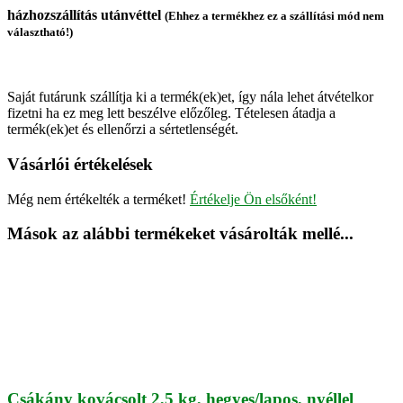
házhozszállítás utánvéttel
(Ehhez a termékhez ez a szállítási mód nem
választható!)
Saját futárunk szállítja ki a termék(ek)et, így nála lehet átvételkor
fizetni ha ez meg lett beszélve előzőleg. Tételesen átadja a
termék(ek)et és ellenőrzi a sértetlenségét.
Vásárlói értékelések
Még nem értékelték a terméket!
Értékelje Ön elsőként!
Mások az alábbi termékeket vásárolták mellé...
Csákány kovácsolt 2,5 kg, hegyes/lapos, nyéllel