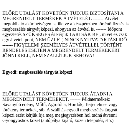
ELŐRE UTALÁST KÖVETŐEN TUDJUK BIZTOSÍTANI A
MEGRENDELT TERMÉKEK ÁTVÉTELÉT. ------- Átvétel
megoldható akár hétvégén is, illetve a készpénzben történő fizetés is
megbeszélés tárgyát képezi, ahogyan az átvétel is. ------- Időpont
egyeztetés SZÜKSÉGES és kérjük TARTSÁK BE , mivel ez csak
egy átvételi pont, NEM ÜZLET, NINCS NYITVATARTÁSI IDŐ.
------- FIGYELEM! SZEMÉLYES ÁTVÉTELLEL TÖRTÉNT
RENDELÉS ESETÉN A MEGRENDELT TERMÉKEKÉRT
JÖNNI KELL, NEM SZÁLLÍTJUK SEHOVA!
Egyedi: megbeszélés tárgyát képezi
ELŐRE UTALÁST KÖVETŐEN TUDJUK ÁTADNI A
MEGRENDELT TERMÉKEKET. ------- Példatermékek:
Savanyító edény, Műfű, Agrofólia, Hordók, Terjedelmes vagy
törékeny termékek, stb. A szállítás egyedi megbeszélés tárgyát
képezi ezért kérjük írja meg megjegyzésben hol tudná átvenni
Gyöngyöshöz közel (autópálya kijáró, közeli település, stb.)