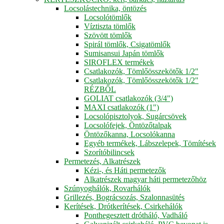
Locsolástechnika, öntözés
Locsolótömlők
Víztiszta tömlők
Szövött tömlők
Spirál tömlők, Csigatömlők
Sumisansui Japán tömlők
SIROFLEX termékek
Csatlakozók, Tömlőösszekötők 1/2"
Csatlakozók, Tömlőösszekötők 1/2"
RÉZBŐL
GOLIAT csatlakozók (3/4")
MAXI csatlakozók (1")
Locsolópisztolyok, Sugárcsövek
Locsolófejek, Öntözőtalpak
Öntözőkanna, Locsolókanna
Egyéb termékek, Lábszelepek, Tömítések
Szorítóbilincsek
Permetezés, Alkatrészek
Kézi-, és Háti permetezők
Alkatrészek magyar háti permetezőhöz
Szúnyoghálók, Rovarhálók
Grillezés, Bográcsozás, Szalonnasütés
Kerítések, Drótkerítések, Csirkehálók
Ponthegesztett drótháló, Vadháló