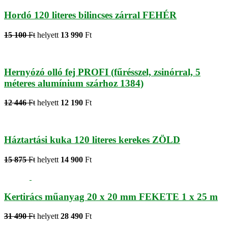
Hordó 120 literes bilincses zárral FEHÉR
15 100
Ft
helyett
13 990
Ft
Hernyózó olló fej PROFI (fűrésszel, zsinórral, 5
méteres alumínium szárhoz 1384)
12 446
Ft
helyett
12 190
Ft
Háztartási kuka 120 literes kerekes ZÖLD
15 875
Ft
helyett
14 900
Ft
Kertirács műanyag 20 x 20 mm FEKETE 1 x 25 m
31 490
Ft
helyett
28 490
Ft