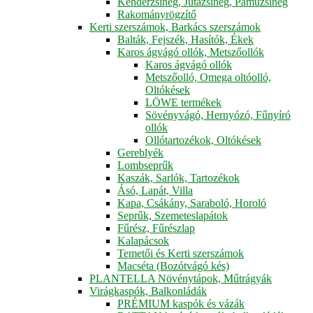
Kenderzsineg, Jutazsineg, Pamuzsineg
Rakományrögzítő
Kerti szerszámok, Barkács szerszámok
Balták, Fejszék, Hasítók, Ékek
Karos ágvágó ollók, Metszőollók
Karos ágvágó ollók
Metszőolló, Omega oltóolló,
Oltókések
LÖWE termékek
Sövényvágó, Hernyózó, Fűnyíró
ollók
Ollótartozékok, Oltókések
Gereblyék
Lombseprűk
Kaszák, Sarlók, Tartozékok
Ásó, Lapát, Villa
Kapa, Csákány, Saraboló, Horoló
Seprűk, Szemeteslapátok
Fűrész, Fűrészlap
Kalapácsok
Temetői és Kerti szerszámok
Macséta (Bozótvágó kés)
PLANTELLA Növénytápok, Műtrágyák
Virágkaspók, Balkonládák
PRÉMIUM kaspók és vázák