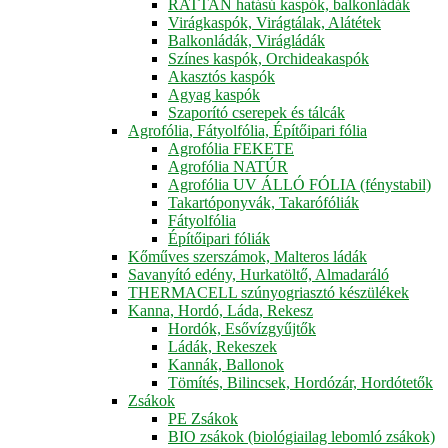
RATTAN hatású kaspók, balkonládák
Virágkaspók, Virágtálak, Alátétek
Balkonládák, Virágládák
Színes kaspók, Orchideakaspók
Akasztós kaspók
Agyag kaspók
Szaporító cserepek és tálcák
Agrofólia, Fátyolfólia, Építőipari fólia
Agrofólia FEKETE
Agrofólia NATÚR
Agrofólia UV ÁLLÓ FÓLIA (fénystabil)
Takartóponyvák, Takarófóliák
Fátyolfólia
Építőipari fóliák
Kőműves szerszámok, Malteros ládák
Savanyító edény, Hurkatöltő, Almadaráló
THERMACELL szúnyogriasztó készülékek
Kanna, Hordó, Láda, Rekesz
Hordók, Esővízgyűjtők
Ládák, Rekeszek
Kannák, Ballonok
Tömítés, Bilincsek, Hordózár, Hordótetők
Zsákok
PE Zsákok
BIO zsákok (biológiailag lebomló zsákok)