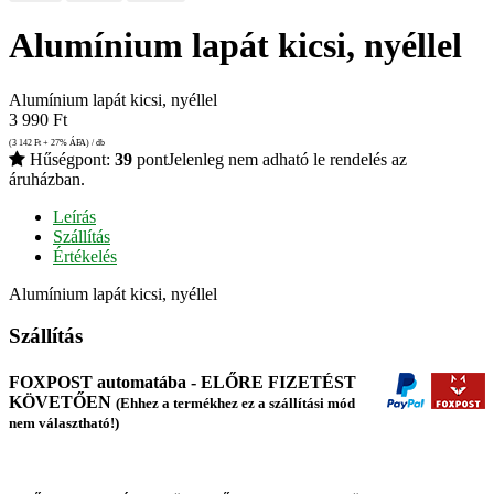
Alumínium lapát kicsi, nyéllel
Alumínium lapát kicsi, nyéllel
3 990
Ft
(3 142
Ft
+ 27% ÁFA) / db
Hűségpont:
39
pont
Jelenleg nem adható le rendelés az
áruházban.
Leírás
Szállítás
Értékelés
Alumínium lapát kicsi, nyéllel
Szállítás
FOXPOST automatába - ELŐRE FIZETÉST
KÖVETŐEN
(Ehhez a termékhez ez a szállítási mód
nem választható!)