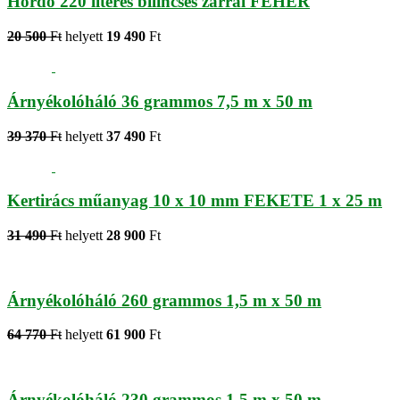
Hordó 220 literes bilincses zárral FEHÉR
20 500
Ft
helyett
19 490
Ft
Árnyékolóháló 36 grammos 7,5 m x 50 m
39 370
Ft
helyett
37 490
Ft
Kertirács műanyag 10 x 10 mm FEKETE 1 x 25 m
31 490
Ft
helyett
28 900
Ft
Árnyékolóháló 260 grammos 1,5 m x 50 m
64 770
Ft
helyett
61 900
Ft
Árnyékolóháló 230 grammos 1,5 m x 50 m