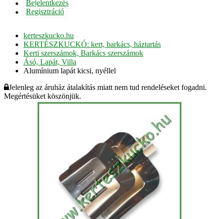
Bejelentkezés
Regisztráció
kerteszkucko.hu
KERTÉSZKUCKÓ: kert, barkács, háztartás
Kerti szerszámok, Barkács szerszámok
Ásó, Lapát, Villa
Alumínium lapát kicsi, nyéllel
Jelenleg az áruház átalakítás miatt nem tud rendeléseket fogadni.
Megértésüket köszönjük.