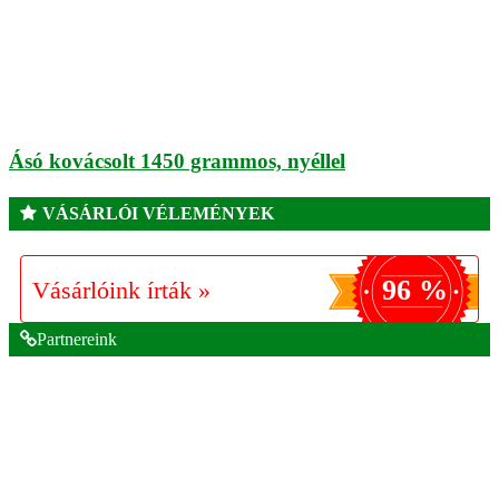
Ásó kovácsolt 1450 grammos, nyéllel
VÁSÁRLÓI VÉLEMÉNYEK
96 %
Vásárlóink írták »
Partnereink