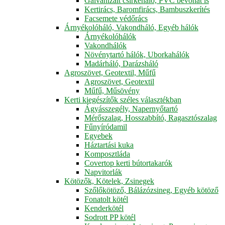
Galvanizált csirkeháló, PVC bevonat is
Kertirács, Baromfirács, Bambuszkerítés
Facsemete védőrács
Árnyékolóháló, Vakondháló, Egyéb hálók
Árnyékolóhálók
Vakondhálók
Növénytartó hálók, Uborkahálók
Madárháló, Darázsháló
Agroszövet, Geotextil, Műfű
Agroszövet, Geotextil
Műfű, Műsövény
Kerti kiegészítők széles választékban
Ágyásszegély, Napernyőtartó
Mérőszalag, Hosszabbító, Ragasztószalag
Fűnyíródamil
Egyebek
Háztartási kuka
Komposztláda
Covertop kerti bútortakarók
Napvitorlák
Kötözők, Kötelek, Zsinegek
Szőlőkötöző, Bálázózsineg, Egyéb kötöző
Fonatolt kötél
Kenderkötél
Sodrott PP kötél