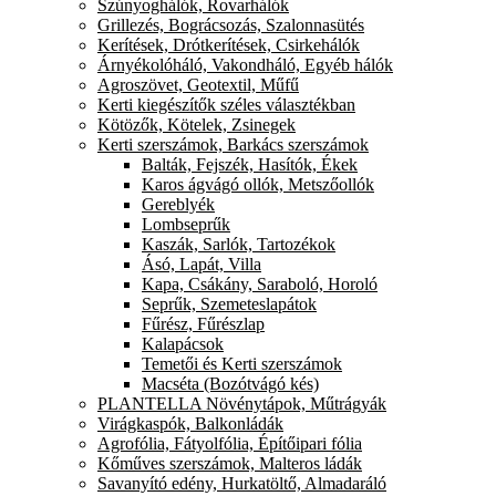
Szúnyoghálók, Rovarhálók
Grillezés, Bográcsozás, Szalonnasütés
Kerítések, Drótkerítések, Csirkehálók
Árnyékolóháló, Vakondháló, Egyéb hálók
Agroszövet, Geotextil, Műfű
Kerti kiegészítők széles választékban
Kötözők, Kötelek, Zsinegek
Kerti szerszámok, Barkács szerszámok
Balták, Fejszék, Hasítók, Ékek
Karos ágvágó ollók, Metszőollók
Gereblyék
Lombseprűk
Kaszák, Sarlók, Tartozékok
Ásó, Lapát, Villa
Kapa, Csákány, Saraboló, Horoló
Seprűk, Szemeteslapátok
Fűrész, Fűrészlap
Kalapácsok
Temetői és Kerti szerszámok
Macséta (Bozótvágó kés)
PLANTELLA Növénytápok, Műtrágyák
Virágkaspók, Balkonládák
Agrofólia, Fátyolfólia, Építőipari fólia
Kőműves szerszámok, Malteros ládák
Savanyító edény, Hurkatöltő, Almadaráló