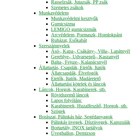
Rasselzsák, Jutazsák, PP zsák
Szemetes zsákok
Munkavédelem
Munkavédelmi kesztyűk
Gumicsizma
LEMIGO gumicsizmák
Arcvédelem, Pormaszk, Homlokpánt
Ruházat, Esőkabát
Szerszámnyelek
Ásó-, Kapa-, Csákány-, Villa-, Lapátnyél
Gereblye-, Udvarseprű-, Kaszanyél
Balta-, Fejsze-, Kalapácsnyél
Állattartás, Csapdák, Etetők, Itatók
Állatcsapdák, Élvefogók
Etetők, Itatók, Madáretető
Állattartási kötelek és láncok
Láncok, Horgok, Karabínerek, stb.
Rövidszemű láncok
Lapos folyólánc
Karabinerek, Huzalfeszítő, Horgok, stb.
Szögek
Borászat, Pálinkás ház, Segédanyagok
Pálinkás üvegek, Díszüvegek, Kapszulák
Bortartály, INOX tartályok
Üvegballon, Demizson