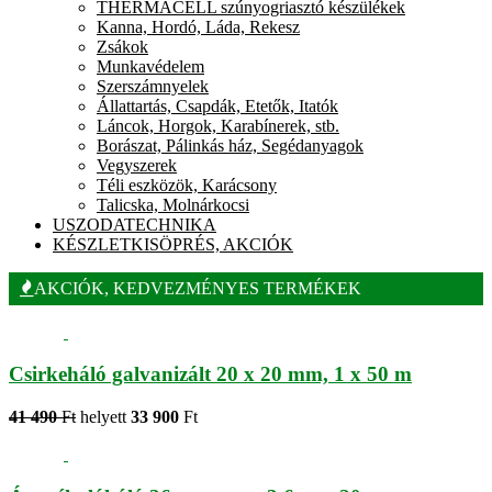
THERMACELL szúnyogriasztó készülékek
Kanna, Hordó, Láda, Rekesz
Zsákok
Munkavédelem
Szerszámnyelek
Állattartás, Csapdák, Etetők, Itatók
Láncok, Horgok, Karabínerek, stb.
Borászat, Pálinkás ház, Segédanyagok
Vegyszerek
Téli eszközök, Karácsony
Talicska, Molnárkocsi
USZODATECHNIKA
KÉSZLETKISÖPRÉS, AKCIÓK
AKCIÓK, KEDVEZMÉNYES TERMÉKEK
Csirkeháló galvanizált 20 x 20 mm, 1 x 50 m
41 490
Ft
helyett
33 900
Ft