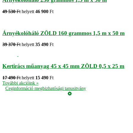
49 530
Ft
helyett
46 900
Ft
Árnyékolóháló ZÖLD 160 grammos 1,5 m x 50 m
39 370
Ft
helyett
35 490
Ft
Kertirács műanyag 45 x 45 mm ZÖLD 0,5 x 25 m
17 490
Ft
helyett
15 490
Ft
További akcióink »
Ceginformáció megbizhatósági tanusitvány
Üzemeltető
Online elállás
Teljes katalógus
Vásárlói értékelések
Adatvédelmi tájékoztató
Garancia
ÁSZF