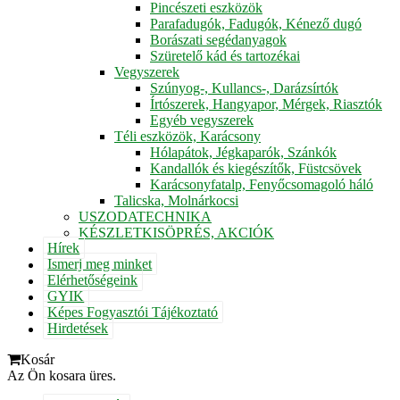
Pincészeti eszközök
Parafadugók, Fadugók, Kénező dugó
Borászati segédanyagok
Szüretelő kád és tartozékai
Vegyszerek
Szúnyog-, Kullancs-, Darázsírtók
Írtószerek, Hangyapor, Mérgek, Riasztók
Egyéb vegyszerek
Téli eszközök, Karácsony
Hólapátok, Jégkaparók, Szánkók
Kandallók és kiegészítők, Füstcsövek
Karácsonyfatalp, Fenyőcsomagoló háló
Talicska, Molnárkocsi
USZODATECHNIKA
KÉSZLETKISÖPRÉS, AKCIÓK
Hírek
Ismerj meg minket
Elérhetőségeink
GYIK
Képes Fogyasztói Tájékoztató
Hirdetések
Kosár
Az Ön kosara üres.