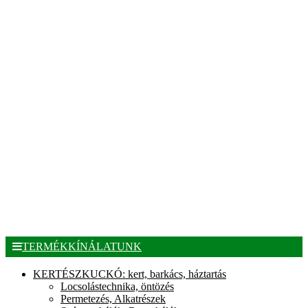
TERMÉKKÍNÁLATUNK
KERTÉSZKUCKÓ: kert, barkács, háztartás
Locsolástechnika, öntözés
Permetezés, Alkatrészek