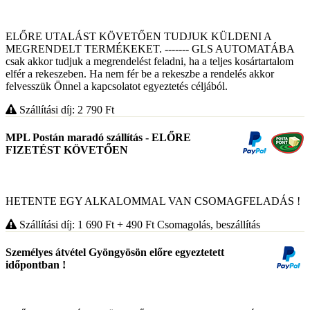
ELŐRE UTALÁST KÖVETŐEN TUDJUK KÜLDENI A
MEGRENDELT TERMÉKEKET. ------- GLS AUTOMATÁBA
csak akkor tudjuk a megrendelést feladni, ha a teljes kosártartalom
elfér a rekeszeben. Ha nem fér be a rekeszbe a rendelés akkor
felvesszük Önnel a kapcsolatot egyeztetés céljából.
Szállítási díj: 2 790
Ft
MPL Postán maradó szállítás - ELŐRE
FIZETÉST KÖVETŐEN
HETENTE EGY ALKALOMMAL VAN CSOMAGFELADÁS !
Szállítási díj: 1 690
Ft
+ 490
Ft
Csomagolás, beszállítás
Személyes átvétel Gyöngyösön előre egyeztetett
időpontban !