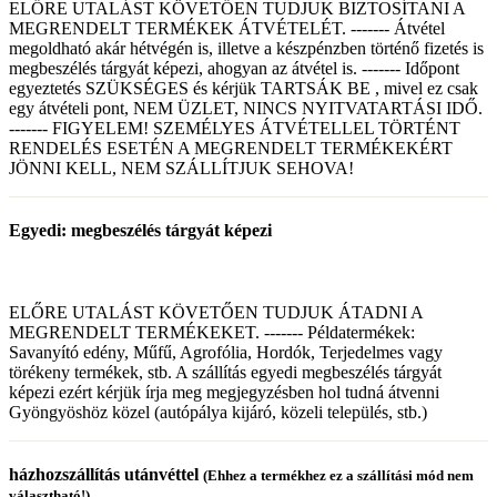
ELŐRE UTALÁST KÖVETŐEN TUDJUK BIZTOSÍTANI A
MEGRENDELT TERMÉKEK ÁTVÉTELÉT. ------- Átvétel
megoldható akár hétvégén is, illetve a készpénzben történő fizetés is
megbeszélés tárgyát képezi, ahogyan az átvétel is. ------- Időpont
egyeztetés SZÜKSÉGES és kérjük TARTSÁK BE , mivel ez csak
egy átvételi pont, NEM ÜZLET, NINCS NYITVATARTÁSI IDŐ.
------- FIGYELEM! SZEMÉLYES ÁTVÉTELLEL TÖRTÉNT
RENDELÉS ESETÉN A MEGRENDELT TERMÉKEKÉRT
JÖNNI KELL, NEM SZÁLLÍTJUK SEHOVA!
Egyedi: megbeszélés tárgyát képezi
ELŐRE UTALÁST KÖVETŐEN TUDJUK ÁTADNI A
MEGRENDELT TERMÉKEKET. ------- Példatermékek:
Savanyító edény, Műfű, Agrofólia, Hordók, Terjedelmes vagy
törékeny termékek, stb. A szállítás egyedi megbeszélés tárgyát
képezi ezért kérjük írja meg megjegyzésben hol tudná átvenni
Gyöngyöshöz közel (autópálya kijáró, közeli település, stb.)
házhozszállítás utánvéttel
(Ehhez a termékhez ez a szállítási mód nem
választható!)