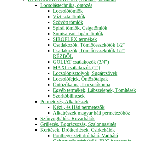
Locsolástechnika, öntözés
Locsolótömlők
Víztiszta tömlők
Szövött tömlők
Spirál tömlők, Csigatömlők
Sumisansui Japán tömlők
SIROFLEX termékek
Csatlakozók, Tömlőösszekötők 1/2"
Csatlakozók, Tömlőösszekötők 1/2"
RÉZBŐL
GOLIAT csatlakozók (3/4")
MAXI csatlakozók (1")
Locsolópisztolyok, Sugárcsövek
Locsolófejek, Öntözőtalpak
Öntözőkanna, Locsolókanna
Egyéb termékek, Lábszelepek, Tömítések
Szorítóbilincsek
Permetezés, Alkatrészek
Kézi-, és Háti permetezők
Alkatrészek magyar háti permetezőhöz
Szúnyoghálók, Rovarhálók
Grillezés, Bográcsozás, Szalonnasütés
Kerítések, Drótkerítések, Csirkehálók
Ponthegesztett drótháló, Vadháló