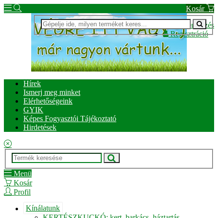
Kosár
Bejelentkezés
Regisztráció
Hírek
Ismerj meg minket
Elérhetőségeink
GYIK
Képes Fogyasztói Tájékoztató
Hirdetések
Menü
Kosár
Profil
Kínálatunk
KERTÉSZKUCKÓ: kert, barkács, háztartás