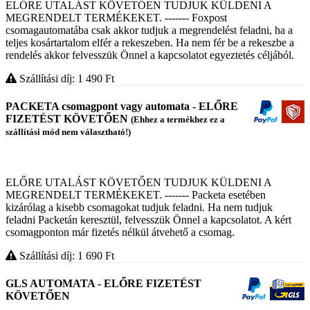
ELŐRE UTALÁST KÖVETŐEN TUDJUK KÜLDENI A
MEGRENDELT TERMÉKEKET. ------- Foxpost
csomagautomatába csak akkor tudjuk a megrendelést feladni, ha a
teljes kosártartalom elfér a rekeszeben. Ha nem fér be a rekeszbe a
rendelés akkor felvesszük Önnel a kapcsolatot egyeztetés céljából.
Szállítási díj: 1 490
Ft
PACKETA csomagpont vagy automata - ELŐRE
FIZETÉST KÖVETŐEN
(Ehhez a termékhez ez a
szállítási mód nem választható!)
ELŐRE UTALÁST KÖVETŐEN TUDJUK KÜLDENI A
MEGRENDELT TERMÉKEKET. ------- Packeta esetében
kizárólag a kisebb csomagokat tudjuk feladni. Ha nem tudjuk
feladni Packetán keresztül, felvesszük Önnel a kapcsolatot. A kért
csomagponton már fizetés nélkül átvehető a csomag.
Szállítási díj: 1 690
Ft
GLS AUTOMATA - ELŐRE FIZETÉST
KÖVETŐEN