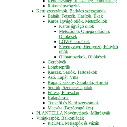
Kenderzsineg, Jutazsineg, Pamuzsineg
Rakományrögzítő
Kerti szerszámok, Barkács szerszámok
Balták, Fejszék, Hasítók, Ékek
Karos ágvágó ollók, Metszőollók
Karos ágvágó ollók
Metszőolló, Omega oltóolló,
Oltókések
LÖWE termékek
Sövényvágó, Hernyózó, Fűnyíró
ollók
Ollótartozékok, Oltókések
Gereblyék
Lombseprűk
Kaszák, Sarlók, Tartozékok
Ásó, Lapát, Villa
Kapa, Csákány, Saraboló, Horoló
Seprűk, Szemeteslapátok
Fűrész, Fűrészlap
Kalapácsok
Temetői és Kerti szerszámok
Macséta (Bozótvágó kés)
PLANTELLA Növénytápok, Műtrágyák
Virágkaspók, Balkonládák
PRÉMIUM kaspók és vázák