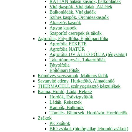
RATTAN hatású kaspók, balkonládák
Virágkaspók, Virágtálak, Alátétek
Balkonládák, Virágládák
Színes kaspók, Orchideakaspók
Akasztós kaspók
Agyag kaspók
Szaporító cserepek és tálcák
Agrofólia, Fátyolfólia, Építőipari fólia
Agrofólia FEKETE
Agrofólia NATÚR
Agrofólia UV ÁLLÓ FÓLIA (fénystabil)
Takartóponyvák, Takarófóliák
Fátyolfólia
Építőipari fóliák
Kőműves szerszámok, Malteros ládák
Savanyító edény, Hurkatöltő, Almadaráló
THERMACELL szúnyogriasztó készülékek
Kanna, Hordó, Láda, Rekesz
Hordók, Esővízgyűjtők
Ládák, Rekeszek
Kannák, Ballonok
Tömítés, Bilincsek, Hordózár, Hordótetők
Zsákok
PE Zsákok
BIO zsákok (biológiailag lebomló zsákok)