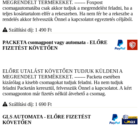
MEGRENDELT TERMÉKEKET. ------- Foxpost
csomagautomatába csak akkor tudjuk a megrendelést feladni, ha a
teljes kosártartalom elfér a rekeszeben. Ha nem fér be a rekeszbe a
rendelés akkor felvesszük Önnel a kapcsolatot egyeztetés céljából.
Szállítási díj: 1 490
Ft
PACKETA csomagpont vagy automata - ELŐRE
FIZETÉST KÖVETŐEN
ELŐRE UTALÁST KÖVETŐEN TUDJUK KÜLDENI A
MEGRENDELT TERMÉKEKET. ------- Packeta esetében
kizárólag a kisebb csomagokat tudjuk feladni. Ha nem tudjuk
feladni Packetán keresztül, felvesszük Önnel a kapcsolatot. A kért
csomagponton már fizetés nélkül átvehető a csomag.
Szállítási díj: 1 690
Ft
GLS AUTOMATA - ELŐRE FIZETÉST
KÖVETŐEN