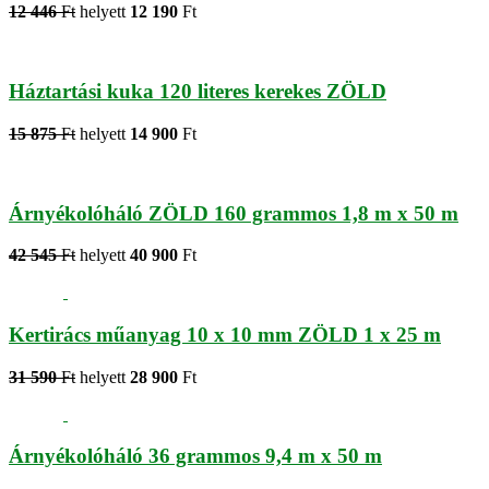
12 446
Ft
helyett
12 190
Ft
Háztartási kuka 120 literes kerekes ZÖLD
15 875
Ft
helyett
14 900
Ft
Árnyékolóháló ZÖLD 160 grammos 1,8 m x 50 m
42 545
Ft
helyett
40 900
Ft
Kertirács műanyag 10 x 10 mm ZÖLD 1 x 25 m
31 590
Ft
helyett
28 900
Ft
Árnyékolóháló 36 grammos 9,4 m x 50 m