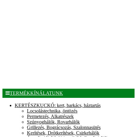
TERMÉKKÍNÁLATUNK
KERTÉSZKUCKÓ: kert, barkács, háztartás
Locsolástechnika, öntözés
Permetezés, Alkatrészek
Szúnyoghálók, Rovarhálók
Grillezés, Bográcsozás, Szalonnasütés
Kerítések, Drótkerítések, Csirkehálók