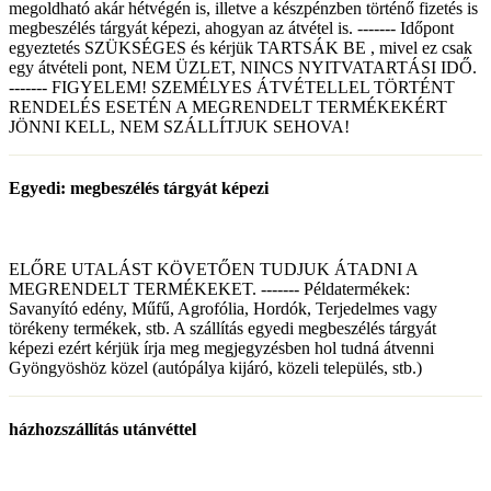
megoldható akár hétvégén is, illetve a készpénzben történő fizetés is
megbeszélés tárgyát képezi, ahogyan az átvétel is. ------- Időpont
egyeztetés SZÜKSÉGES és kérjük TARTSÁK BE , mivel ez csak
egy átvételi pont, NEM ÜZLET, NINCS NYITVATARTÁSI IDŐ.
------- FIGYELEM! SZEMÉLYES ÁTVÉTELLEL TÖRTÉNT
RENDELÉS ESETÉN A MEGRENDELT TERMÉKEKÉRT
JÖNNI KELL, NEM SZÁLLÍTJUK SEHOVA!
Egyedi: megbeszélés tárgyát képezi
ELŐRE UTALÁST KÖVETŐEN TUDJUK ÁTADNI A
MEGRENDELT TERMÉKEKET. ------- Példatermékek:
Savanyító edény, Műfű, Agrofólia, Hordók, Terjedelmes vagy
törékeny termékek, stb. A szállítás egyedi megbeszélés tárgyát
képezi ezért kérjük írja meg megjegyzésben hol tudná átvenni
Gyöngyöshöz közel (autópálya kijáró, közeli település, stb.)
házhozszállítás utánvéttel