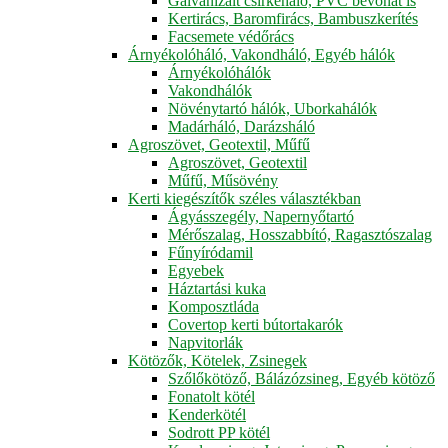
Galvanizált csirkeháló, PVC bevonat is
Kertirács, Baromfirács, Bambuszkerítés
Facsemete védőrács
Árnyékolóháló, Vakondháló, Egyéb hálók
Árnyékolóhálók
Vakondhálók
Növénytartó hálók, Uborkahálók
Madárháló, Darázsháló
Agroszövet, Geotextil, Műfű
Agroszövet, Geotextil
Műfű, Műsövény
Kerti kiegészítők széles választékban
Ágyásszegély, Napernyőtartó
Mérőszalag, Hosszabbító, Ragasztószalag
Fűnyíródamil
Egyebek
Háztartási kuka
Komposztláda
Covertop kerti bútortakarók
Napvitorlák
Kötözők, Kötelek, Zsinegek
Szőlőkötöző, Bálázózsineg, Egyéb kötöző
Fonatolt kötél
Kenderkötél
Sodrott PP kötél