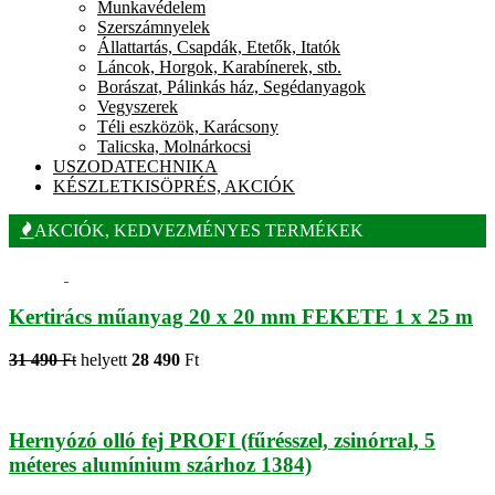
Munkavédelem
Szerszámnyelek
Állattartás, Csapdák, Etetők, Itatók
Láncok, Horgok, Karabínerek, stb.
Borászat, Pálinkás ház, Segédanyagok
Vegyszerek
Téli eszközök, Karácsony
Talicska, Molnárkocsi
USZODATECHNIKA
KÉSZLETKISÖPRÉS, AKCIÓK
AKCIÓK, KEDVEZMÉNYES TERMÉKEK
Kertirács műanyag 20 x 20 mm FEKETE 1 x 25 m
31 490
Ft
helyett
28 490
Ft
Hernyózó olló fej PROFI (fűrésszel, zsinórral, 5
méteres alumínium szárhoz 1384)