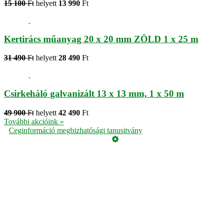
15 100
Ft
helyett
13 990
Ft
Kertirács műanyag 20 x 20 mm ZÖLD 1 x 25 m
31 490
Ft
helyett
28 490
Ft
Csirkeháló galvanizált 13 x 13 mm, 1 x 50 m
49 900
Ft
helyett
42 490
Ft
További akcióink »
Ceginformáció megbizhatósági tanusitvány
Üzemeltető
Online elállás
Teljes katalógus
Vásárlói értékelések
Adatvédelmi tájékoztató
Garancia
ÁSZF
Cookie, azaz süti tájékoztató