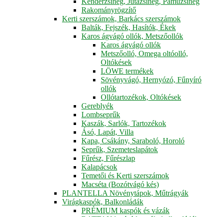
Kenderzsineg, Jutazsineg, Pamuzsineg
Rakományrögzítő
Kerti szerszámok, Barkács szerszámok
Balták, Fejszék, Hasítók, Ékek
Karos ágvágó ollók, Metszőollók
Karos ágvágó ollók
Metszőolló, Omega oltóolló,
Oltókések
LÖWE termékek
Sövényvágó, Hernyózó, Fűnyíró
ollók
Ollótartozékok, Oltókések
Gereblyék
Lombseprűk
Kaszák, Sarlók, Tartozékok
Ásó, Lapát, Villa
Kapa, Csákány, Saraboló, Horoló
Seprűk, Szemeteslapátok
Fűrész, Fűrészlap
Kalapácsok
Temetői és Kerti szerszámok
Macséta (Bozótvágó kés)
PLANTELLA Növénytápok, Műtrágyák
Virágkaspók, Balkonládák
PRÉMIUM kaspók és vázák