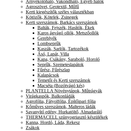
Árnyékolóháló, Vakondháló, Egyéb hálók
Agroszövet, Geotextil, Műfű
Kerti kiegészítők széles választékban
Kötözők, Kötelek, Zsinegek
Kerti szerszámok, Barkács szerszámok
Balták, Fejszék, Hasítók, Ékek
Karos ágvágó ollók, Metszőollók
Gereblyék
Lombseprűk
Kaszák, Sarlók, Tartozékok
Ásó, Lapát, Villa
Kapa, Csákány, Saraboló, Horoló
Seprűk, Szemeteslapátok
Fűrész, Fűrészlap
Kalapácsok
Temetői és Kerti szerszámok
Macséta (Bozótvágó kés)
PLANTELLA Növénytápok, Műtrágyák
Virágkaspók, Balkonládák
Agrofólia, Fátyolfólia, Építőipari fólia
Kőműves szerszámok, Malteros ládák
Savanyító edény, Hurkatöltő, Almadaráló
THERMACELL szúnyogriasztó készülékek
Kanna, Hordó, Láda, Rekesz
Zsákok