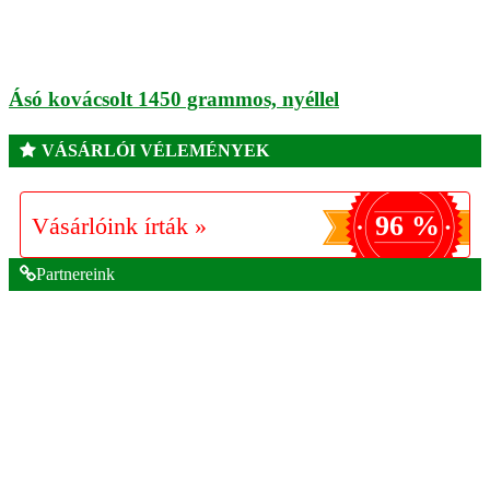
Ásó kovácsolt 1450 grammos, nyéllel
VÁSÁRLÓI VÉLEMÉNYEK
96 %
Vásárlóink írták »
Partnereink