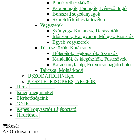
Pincészeti eszközök
Parafadugók, Fadugók, Kénező dugó
Borászati segédanyagok
Szüretelő kád és tartozékai
Vegyszerek
Szúnyog-, Kullancs-, Darázsírtók
Írtószerek, Hangyapor, Mérgek, Riasztók
Egyéb vegyszerek
Téli eszközök, Karácsony
Hólapátok, Jégkaparók, Szánkók
Kandallók és kiegészítők, Füstcsövek
Karácsonyfatalp, Fenyőcsomagoló háló
Talicska, Molnárkocsi
USZODATECHNIKA
KÉSZLETKISÖPRÉS, AKCIÓK
Hírek
Ismerj meg minket
Elérhetőségeink
GYIK
Képes Fogyasztói Tájékoztató
Hirdetések
Kosár
Az Ön kosara üres.