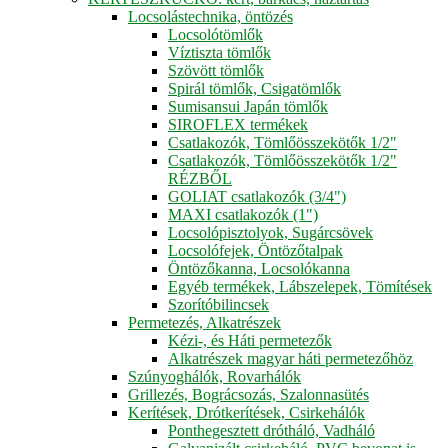
Locsolástechnika, öntözés
Locsolótömlők
Víztiszta tömlők
Szövött tömlők
Spirál tömlők, Csigatömlők
Sumisansui Japán tömlők
SIROFLEX termékek
Csatlakozók, Tömlőösszekötők 1/2"
Csatlakozók, Tömlőösszekötők 1/2"
RÉZBŐL
GOLIAT csatlakozók (3/4")
MAXI csatlakozók (1")
Locsolópisztolyok, Sugárcsövek
Locsolófejek, Öntözőtalpak
Öntözőkanna, Locsolókanna
Egyéb termékek, Lábszelepek, Tömítések
Szorítóbilincsek
Permetezés, Alkatrészek
Kézi-, és Háti permetezők
Alkatrészek magyar háti permetezőhöz
Szúnyoghálók, Rovarhálók
Grillezés, Bográcsozás, Szalonnasütés
Kerítések, Drótkerítések, Csirkehálók
Ponthegesztett drótháló, Vadháló