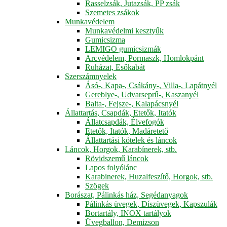
Rasselzsák, Jutazsák, PP zsák
Szemetes zsákok
Munkavédelem
Munkavédelmi kesztyűk
Gumicsizma
LEMIGO gumicsizmák
Arcvédelem, Pormaszk, Homlokpánt
Ruházat, Esőkabát
Szerszámnyelek
Ásó-, Kapa-, Csákány-, Villa-, Lapátnyél
Gereblye-, Udvarseprű-, Kaszanyél
Balta-, Fejsze-, Kalapácsnyél
Állattartás, Csapdák, Etetők, Itatók
Állatcsapdák, Élvefogók
Etetők, Itatók, Madáretető
Állattartási kötelek és láncok
Láncok, Horgok, Karabínerek, stb.
Rövidszemű láncok
Lapos folyólánc
Karabinerek, Huzalfeszítő, Horgok, stb.
Szögek
Borászat, Pálinkás ház, Segédanyagok
Pálinkás üvegek, Díszüvegek, Kapszulák
Bortartály, INOX tartályok
Üvegballon, Demizson