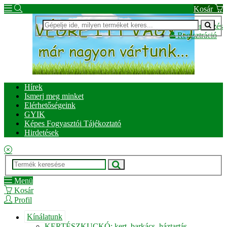
Kosár
Bejelentkezés
Regisztráció
Hírek
Ismerj meg minket
Elérhetőségeink
GYIK
Képes Fogyasztói Tájékoztató
Hirdetések
Menü
Kosár
Profil
Kínálatunk
KERTÉSZKUCKÓ: kert, barkács, háztartás