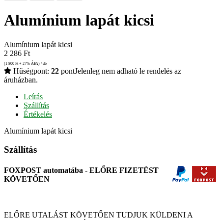
Alumínium lapát kicsi
Alumínium lapát kicsi
2 286
Ft
(1 800
Ft
+ 27% ÁFA) / db
Hűségpont:
22
pont
Jelenleg nem adható le rendelés az
áruházban.
Leírás
Szállítás
Értékelés
Alumínium lapát kicsi
Szállítás
FOXPOST automatába - ELŐRE FIZETÉST
KÖVETŐEN
ELŐRE UTALÁST KÖVETŐEN TUDJUK KÜLDENI A