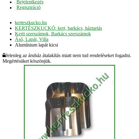
Bejelentkezés
Regisztráció
kerteszkucko.hu
KERTÉSZKUCKÓ: kert, barkács, háztartás
Kerti szerszámok, Barkács szerszámok
Ásó, Lapát, Villa
Alumínium lapát kicsi
Jelenleg az áruház átalakítás miatt nem tud rendeléseket fogadni.
Megértésüket köszönjük.