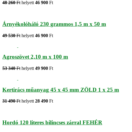
48 260
Ft
helyett
46 900
Ft
Árnyékolóháló 230 grammos 1,5 m x 50 m
49 530
Ft
helyett
46 900
Ft
Agroszövet 2,10 m x 100 m
53 340
Ft
helyett
49 900
Ft
Kertirács műanyag 45 x 45 mm ZÖLD 1 x 25 m
31 490
Ft
helyett
28 490
Ft
Hordó 120 literes bilincses zárral FEHÉR