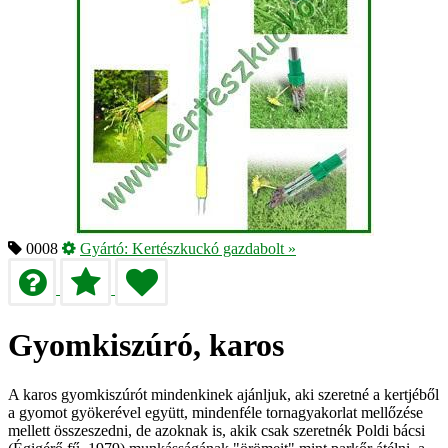
0008
Gyártó:
Kertészkuckó gazdabolt
»
Gyomkiszúró, karos
A karos gyomkiszúrót mindenkinek ajánljuk, aki szeretné a kertjéből
a gyomot gyökerével együtt, mindenféle tornagyakorlat mellőzése
mellett összeszedni, de azoknak is, akik csak szeretnék Poldi bácsi