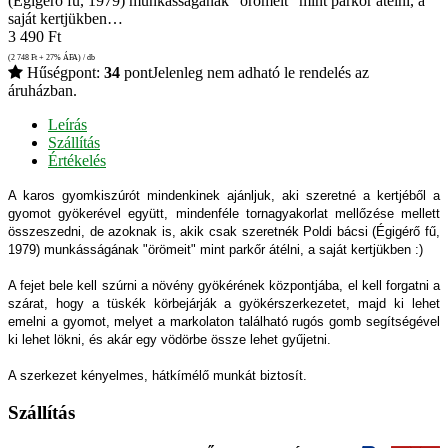
(Égigérő fű, 1979) munkásságának "örömeit" mint parkőr átélni, a
saját kertjükben…
3 490
Ft
(2 748
Ft
+ 27% ÁFA) / db
Hűségpont:
34
pont
Jelenleg nem adható le rendelés az
áruházban.
Leírás
Szállítás
Értékelés
A karos gyomkiszúrót mindenkinek ajánljuk, aki szeretné a kertjéből a
gyomot gyökerével együtt, mindenféle tornagyakorlat mellőzése mellett
összeszedni, de azoknak is, akik csak szeretnék Poldi bácsi (Égigérő fű,
1979) munkásságának "örömeit" mint parkőr átélni, a saját kertjükben :)
A fejet bele kell szúrni a növény gyökérének központjába, el kell forgatni a
szárat, hogy a tüskék körbejárják a gyökérszerkezetet, majd ki lehet
emelni a gyomot, melyet a markolaton található rugós gomb segítségével
ki lehet lökni, és akár egy vödörbe össze lehet gyűjetni.
A szerkezet kényelmes, hátkímélő munkát biztosít.
Szállítás