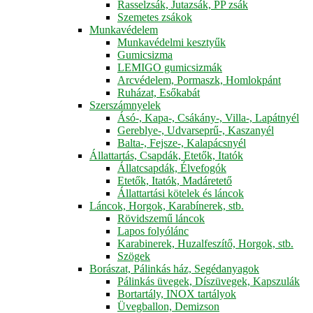
Rasselzsák, Jutazsák, PP zsák
Szemetes zsákok
Munkavédelem
Munkavédelmi kesztyűk
Gumicsizma
LEMIGO gumicsizmák
Arcvédelem, Pormaszk, Homlokpánt
Ruházat, Esőkabát
Szerszámnyelek
Ásó-, Kapa-, Csákány-, Villa-, Lapátnyél
Gereblye-, Udvarseprű-, Kaszanyél
Balta-, Fejsze-, Kalapácsnyél
Állattartás, Csapdák, Etetők, Itatók
Állatcsapdák, Élvefogók
Etetők, Itatók, Madáretető
Állattartási kötelek és láncok
Láncok, Horgok, Karabínerek, stb.
Rövidszemű láncok
Lapos folyólánc
Karabinerek, Huzalfeszítő, Horgok, stb.
Szögek
Borászat, Pálinkás ház, Segédanyagok
Pálinkás üvegek, Díszüvegek, Kapszulák
Bortartály, INOX tartályok
Üvegballon, Demizson