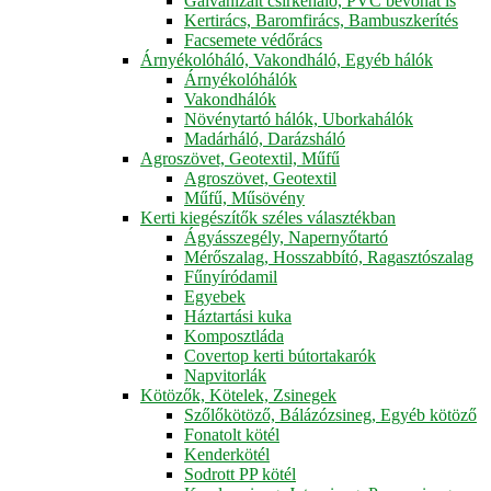
Galvanizált csirkeháló, PVC bevonat is
Kertirács, Baromfirács, Bambuszkerítés
Facsemete védőrács
Árnyékolóháló, Vakondháló, Egyéb hálók
Árnyékolóhálók
Vakondhálók
Növénytartó hálók, Uborkahálók
Madárháló, Darázsháló
Agroszövet, Geotextil, Műfű
Agroszövet, Geotextil
Műfű, Műsövény
Kerti kiegészítők széles választékban
Ágyásszegély, Napernyőtartó
Mérőszalag, Hosszabbító, Ragasztószalag
Fűnyíródamil
Egyebek
Háztartási kuka
Komposztláda
Covertop kerti bútortakarók
Napvitorlák
Kötözők, Kötelek, Zsinegek
Szőlőkötöző, Bálázózsineg, Egyéb kötöző
Fonatolt kötél
Kenderkötél
Sodrott PP kötél