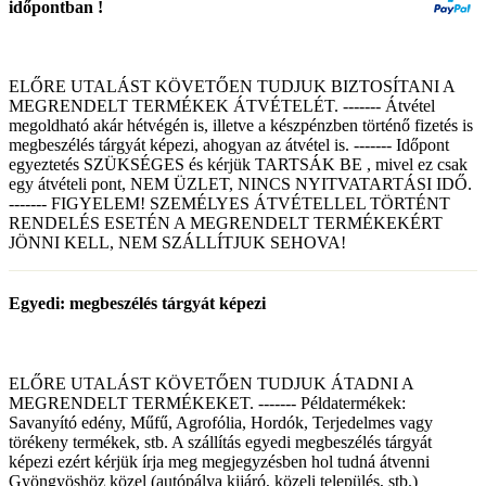
időpontban !
ELŐRE UTALÁST KÖVETŐEN TUDJUK BIZTOSÍTANI A
MEGRENDELT TERMÉKEK ÁTVÉTELÉT. ------- Átvétel
megoldható akár hétvégén is, illetve a készpénzben történő fizetés is
megbeszélés tárgyát képezi, ahogyan az átvétel is. ------- Időpont
egyeztetés SZÜKSÉGES és kérjük TARTSÁK BE , mivel ez csak
egy átvételi pont, NEM ÜZLET, NINCS NYITVATARTÁSI IDŐ.
------- FIGYELEM! SZEMÉLYES ÁTVÉTELLEL TÖRTÉNT
RENDELÉS ESETÉN A MEGRENDELT TERMÉKEKÉRT
JÖNNI KELL, NEM SZÁLLÍTJUK SEHOVA!
Egyedi: megbeszélés tárgyát képezi
ELŐRE UTALÁST KÖVETŐEN TUDJUK ÁTADNI A
MEGRENDELT TERMÉKEKET. ------- Példatermékek:
Savanyító edény, Műfű, Agrofólia, Hordók, Terjedelmes vagy
törékeny termékek, stb. A szállítás egyedi megbeszélés tárgyát
képezi ezért kérjük írja meg megjegyzésben hol tudná átvenni
Gyöngyöshöz közel (autópálya kijáró, közeli település, stb.)