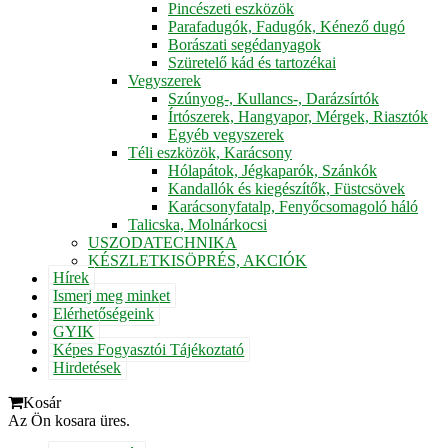
Pincészeti eszközök
Parafadugók, Fadugók, Kénező dugó
Borászati segédanyagok
Szüretelő kád és tartozékai
Vegyszerek
Szúnyog-, Kullancs-, Darázsírtók
Írtószerek, Hangyapor, Mérgek, Riasztók
Egyéb vegyszerek
Téli eszközök, Karácsony
Hólapátok, Jégkaparók, Szánkók
Kandallók és kiegészítők, Füstcsövek
Karácsonyfatalp, Fenyőcsomagoló háló
Talicska, Molnárkocsi
USZODATECHNIKA
KÉSZLETKISÖPRÉS, AKCIÓK
Hírek
Ismerj meg minket
Elérhetőségeink
GYIK
Képes Fogyasztói Tájékoztató
Hirdetések
Kosár
Az Ön kosara üres.