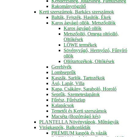
Kenderzsineg, Jutazsineg, Pamuzsineg
Rakományrögzítő
Kerti szerszámok, Barkács szerszámok
Balták, Fejszék, Hasítók, Ékek
Karos ágvágó ollók, Metszőollók
Karos ágvágó ollók
Metszőolló, Omega oltóolló,
Oltókések
LÖWE termékek
Sövényvágó, Hernyózó, Fűnyíró
ollók
Ollótartozékok, Oltókések
Gereblyék
Lombseprűk
Kaszák, Sarlók, Tartozékok
Ásó, Lapát, Villa
Kapa, Csákány, Saraboló, Horoló
Seprűk, Szemeteslapátok
Fűrész, Fűrészlap
Kalapácsok
Temetői és Kerti szerszámok
Macséta (Bozótvágó kés)
PLANTELLA Növénytápok, Műtrágyák
Virágkaspók, Balkonládák
PRÉMIUM kaspók és vázák