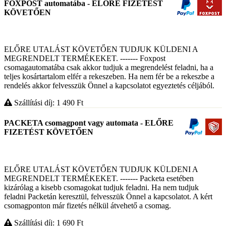
FOXPOST automatába - ELŐRE FIZETÉST
KÖVETŐEN
ELŐRE UTALÁST KÖVETŐEN TUDJUK KÜLDENI A
MEGRENDELT TERMÉKEKET. ------- Foxpost
csomagautomatába csak akkor tudjuk a megrendelést feladni, ha a
teljes kosártartalom elfér a rekeszeben. Ha nem fér be a rekeszbe a
rendelés akkor felvesszük Önnel a kapcsolatot egyeztetés céljából.
Szállítási díj: 1 490
Ft
PACKETA csomagpont vagy automata - ELŐRE
FIZETÉST KÖVETŐEN
ELŐRE UTALÁST KÖVETŐEN TUDJUK KÜLDENI A
MEGRENDELT TERMÉKEKET. ------- Packeta esetében
kizárólag a kisebb csomagokat tudjuk feladni. Ha nem tudjuk
feladni Packetán keresztül, felvesszük Önnel a kapcsolatot. A kért
csomagponton már fizetés nélkül átvehető a csomag.
Szállítási díj: 1 690
Ft