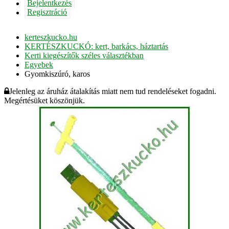
Bejelentkezés
Regisztráció
kerteszkucko.hu
KERTÉSZKUCKÓ: kert, barkács, háztartás
Kerti kiegészítők széles választékban
Egyebek
Gyomkiszúró, karos
Jelenleg az áruház átalakítás miatt nem tud rendeléseket fogadni.
Megértésüket köszönjük.