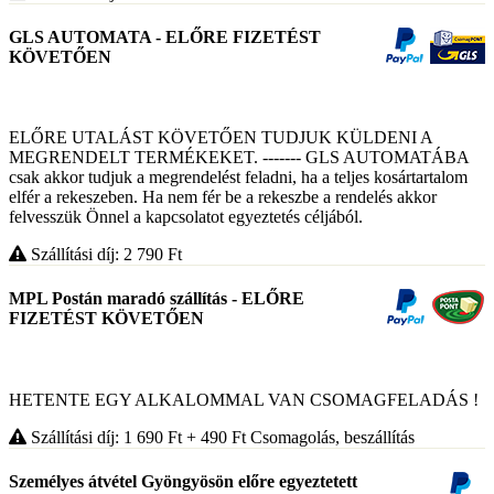
GLS AUTOMATA - ELŐRE FIZETÉST
KÖVETŐEN
ELŐRE UTALÁST KÖVETŐEN TUDJUK KÜLDENI A
MEGRENDELT TERMÉKEKET. ------- GLS AUTOMATÁBA
csak akkor tudjuk a megrendelést feladni, ha a teljes kosártartalom
elfér a rekeszeben. Ha nem fér be a rekeszbe a rendelés akkor
felvesszük Önnel a kapcsolatot egyeztetés céljából.
Szállítási díj: 2 790
Ft
MPL Postán maradó szállítás - ELŐRE
FIZETÉST KÖVETŐEN
HETENTE EGY ALKALOMMAL VAN CSOMAGFELADÁS !
Szállítási díj: 1 690
Ft
+ 490
Ft
Csomagolás, beszállítás
Személyes átvétel Gyöngyösön előre egyeztetett