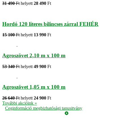
31 490
Ft
helyett
28 490
Ft
Hordó 120 literes bilincses zárral FEHÉR
15 100
Ft
helyett
13 990
Ft
Agroszövet 2,10 m x 100 m
53 340
Ft
helyett
49 900
Ft
Agroszövet 1,05 m x 100 m
26 640
Ft
helyett
24 900
Ft
További akcióink »
Ceginformáció megbizhatósági tanusitvány
Üzemeltető
Online elállás