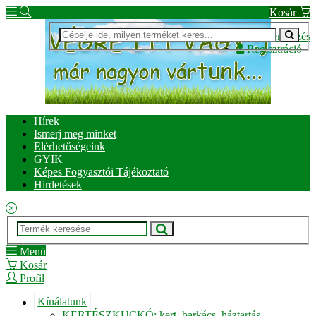
Kosár
Bejelentkezés
Regisztráció
Hírek
Ismerj meg minket
Elérhetőségeink
GYIK
Képes Fogyasztói Tájékoztató
Hirdetések
Menü
Kosár
Profil
Kínálatunk
KERTÉSZKUCKÓ: kert, barkács, háztartás