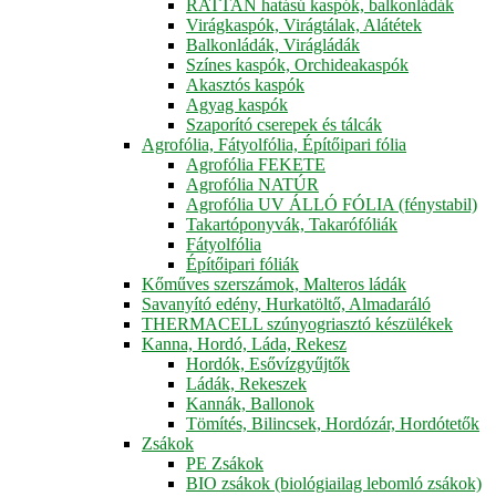
RATTAN hatású kaspók, balkonládák
Virágkaspók, Virágtálak, Alátétek
Balkonládák, Virágládák
Színes kaspók, Orchideakaspók
Akasztós kaspók
Agyag kaspók
Szaporító cserepek és tálcák
Agrofólia, Fátyolfólia, Építőipari fólia
Agrofólia FEKETE
Agrofólia NATÚR
Agrofólia UV ÁLLÓ FÓLIA (fénystabil)
Takartóponyvák, Takarófóliák
Fátyolfólia
Építőipari fóliák
Kőműves szerszámok, Malteros ládák
Savanyító edény, Hurkatöltő, Almadaráló
THERMACELL szúnyogriasztó készülékek
Kanna, Hordó, Láda, Rekesz
Hordók, Esővízgyűjtők
Ládák, Rekeszek
Kannák, Ballonok
Tömítés, Bilincsek, Hordózár, Hordótetők
Zsákok
PE Zsákok
BIO zsákok (biológiailag lebomló zsákok)