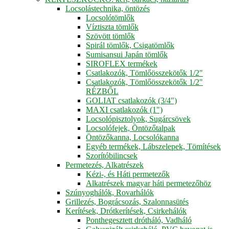
Locsolástechnika, öntözés
Locsolótömlők
Víztiszta tömlők
Szövött tömlők
Spirál tömlők, Csigatömlők
Sumisansui Japán tömlők
SIROFLEX termékek
Csatlakozók, Tömlőösszekötők 1/2"
Csatlakozók, Tömlőösszekötők 1/2"
RÉZBŐL
GOLIAT csatlakozók (3/4")
MAXI csatlakozók (1")
Locsolópisztolyok, Sugárcsövek
Locsolófejek, Öntözőtalpak
Öntözőkanna, Locsolókanna
Egyéb termékek, Lábszelepek, Tömítések
Szorítóbilincsek
Permetezés, Alkatrészek
Kézi-, és Háti permetezők
Alkatrészek magyar háti permetezőhöz
Szúnyoghálók, Rovarhálók
Grillezés, Bográcsozás, Szalonnasütés
Kerítések, Drótkerítések, Csirkehálók
Ponthegesztett drótháló, Vadháló