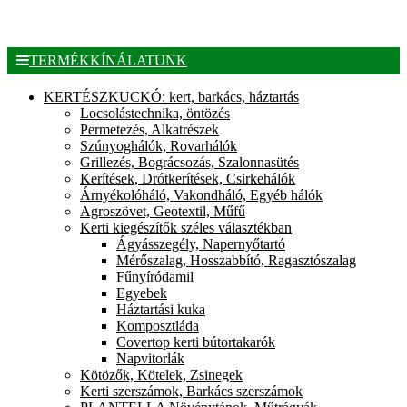
TERMÉKKÍNÁLATUNK
KERTÉSZKUCKÓ: kert, barkács, háztartás
Locsolástechnika, öntözés
Permetezés, Alkatrészek
Szúnyoghálók, Rovarhálók
Grillezés, Bográcsozás, Szalonnasütés
Kerítések, Drótkerítések, Csirkehálók
Árnyékolóháló, Vakondháló, Egyéb hálók
Agroszövet, Geotextil, Műfű
Kerti kiegészítők széles választékban
Ágyásszegély, Napernyőtartó
Mérőszalag, Hosszabbító, Ragasztószalag
Fűnyíródamil
Egyebek
Háztartási kuka
Komposztláda
Covertop kerti bútortakarók
Napvitorlák
Kötözők, Kötelek, Zsinegek
Kerti szerszámok, Barkács szerszámok