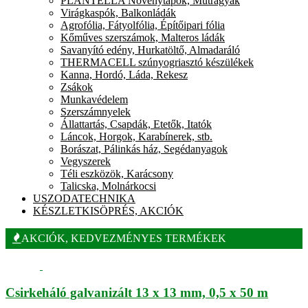
PLANTELLA Növénytápok, Műtrágyák
Virágkaspók, Balkonládák
Agrofólia, Fátyolfólia, Építőipari fólia
Kőműves szerszámok, Malteros ládák
Savanyító edény, Hurkatöltő, Almadaráló
THERMACELL szúnyogriasztó készülékek
Kanna, Hordó, Láda, Rekesz
Zsákok
Munkavédelem
Szerszámnyelek
Állattartás, Csapdák, Etetők, Itatók
Láncok, Horgok, Karabínerek, stb.
Borászat, Pálinkás ház, Segédanyagok
Vegyszerek
Téli eszközök, Karácsony
Talicska, Molnárkocsi
USZODATECHNIKA
KÉSZLETKISÖPRÉS, AKCIÓK
AKCIÓK, KEDVEZMÉNYES TERMÉKEK
Csirkeháló galvanizált 13 x 13 mm, 0,5 x 50 m