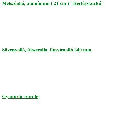
Metszőolló, alumínium ( 21 cm ) "Kertészkuckó"
Sövényolló, fűszerolló, fűnyíróolló 340 mm
Gyomirtó szórófej