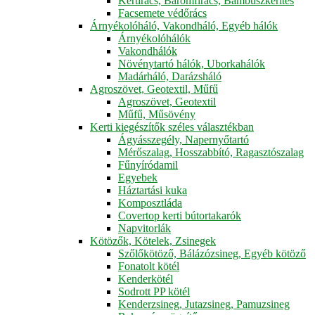
Kertirács, Baromfirács, Bambuszkerítés
Facsemete védőrács
Árnyékolóháló, Vakondháló, Egyéb hálók
Árnyékolóhálók
Vakondhálók
Növénytartó hálók, Uborkahálók
Madárháló, Darázsháló
Agroszövet, Geotextil, Műfű
Agroszövet, Geotextil
Műfű, Műsövény
Kerti kiegészítők széles választékban
Ágyásszegély, Napernyőtartó
Mérőszalag, Hosszabbító, Ragasztószalag
Fűnyíródamil
Egyebek
Háztartási kuka
Komposztláda
Covertop kerti bútortakarók
Napvitorlák
Kötözők, Kötelek, Zsinegek
Szőlőkötöző, Bálázózsineg, Egyéb kötöző
Fonatolt kötél
Kenderkötél
Sodrott PP kötél
Kenderzsineg, Jutazsineg, Pamuzsineg