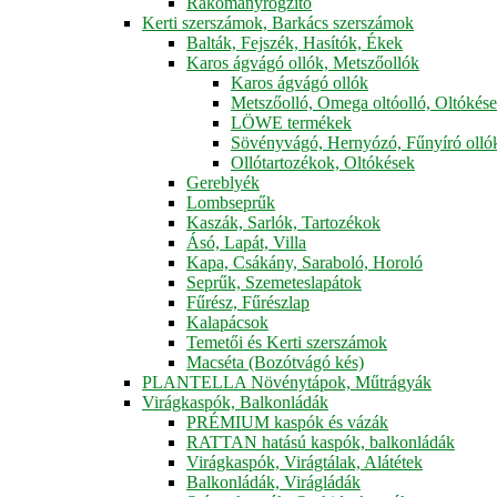
Rakományrögzítő
Kerti szerszámok, Barkács szerszámok
Balták, Fejszék, Hasítók, Ékek
Karos ágvágó ollók, Metszőollók
Karos ágvágó ollók
Metszőolló, Omega oltóolló, Oltókés
LÖWE termékek
Sövényvágó, Hernyózó, Fűnyíró olló
Ollótartozékok, Oltókések
Gereblyék
Lombseprűk
Kaszák, Sarlók, Tartozékok
Ásó, Lapát, Villa
Kapa, Csákány, Saraboló, Horoló
Seprűk, Szemeteslapátok
Fűrész, Fűrészlap
Kalapácsok
Temetői és Kerti szerszámok
Macséta (Bozótvágó kés)
PLANTELLA Növénytápok, Műtrágyák
Virágkaspók, Balkonládák
PRÉMIUM kaspók és vázák
RATTAN hatású kaspók, balkonládák
Virágkaspók, Virágtálak, Alátétek
Balkonládák, Virágládák