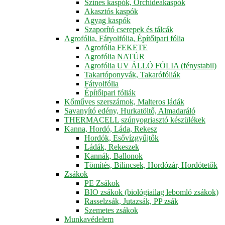
Színes kaspók, Orchideakaspók
Akasztós kaspók
Agyag kaspók
Szaporító cserepek és tálcák
Agrofólia, Fátyolfólia, Építőipari fólia
Agrofólia FEKETE
Agrofólia NATÚR
Agrofólia UV ÁLLÓ FÓLIA (fénystabil)
Takartóponyvák, Takarófóliák
Fátyolfólia
Építőipari fóliák
Kőműves szerszámok, Malteros ládák
Savanyító edény, Hurkatöltő, Almadaráló
THERMACELL szúnyogriasztó készülékek
Kanna, Hordó, Láda, Rekesz
Hordók, Esővízgyűjtők
Ládák, Rekeszek
Kannák, Ballonok
Tömítés, Bilincsek, Hordózár, Hordótetők
Zsákok
PE Zsákok
BIO zsákok (biológiailag lebomló zsákok)
Rasselzsák, Jutazsák, PP zsák
Szemetes zsákok
Munkavédelem