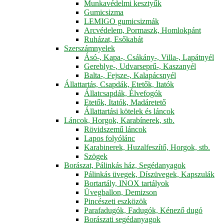
Munkavédelmi kesztyűk
Gumicsizma
LEMIGO gumicsizmák
Arcvédelem, Pormaszk, Homlokpánt
Ruházat, Esőkabát
Szerszámnyelek
Ásó-, Kapa-, Csákány-, Villa-, Lapátnyél
Gereblye-, Udvarseprű-, Kaszanyél
Balta-, Fejsze-, Kalapácsnyél
Állattartás, Csapdák, Etetők, Itatók
Állatcsapdák, Élvefogók
Etetők, Itatók, Madáretető
Állattartási kötelek és láncok
Láncok, Horgok, Karabínerek, stb.
Rövidszemű láncok
Lapos folyólánc
Karabinerek, Huzalfeszítő, Horgok, stb.
Szögek
Borászat, Pálinkás ház, Segédanyagok
Pálinkás üvegek, Díszüvegek, Kapszulák
Bortartály, INOX tartályok
Üvegballon, Demizson
Pincészeti eszközök
Parafadugók, Fadugók, Kénező dugó
Borászati segédanyagok