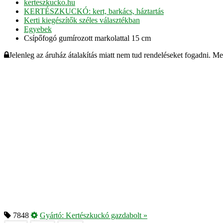
kerteszkucko.hu
KERTÉSZKUCKÓ: kert, barkács, háztartás
Kerti kiegészítők széles választékban
Egyebek
Csípőfogó gumírozott markolattal 15 cm
Jelenleg az áruház átalakítás miatt nem tud rendeléseket fogadni. M
7848
Gyártó:
Kertészkuckó gazdabolt
»