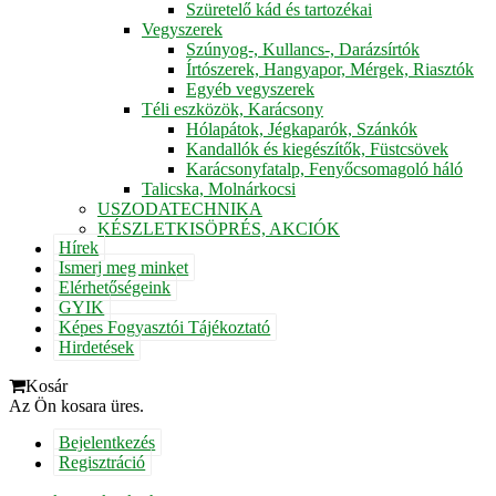
Szüretelő kád és tartozékai
Vegyszerek
Szúnyog-, Kullancs-, Darázsírtók
Írtószerek, Hangyapor, Mérgek, Riasztók
Egyéb vegyszerek
Téli eszközök, Karácsony
Hólapátok, Jégkaparók, Szánkók
Kandallók és kiegészítők, Füstcsövek
Karácsonyfatalp, Fenyőcsomagoló háló
Talicska, Molnárkocsi
USZODATECHNIKA
KÉSZLETKISÖPRÉS, AKCIÓK
Hírek
Ismerj meg minket
Elérhetőségeink
GYIK
Képes Fogyasztói Tájékoztató
Hirdetések
Kosár
Az Ön kosara üres.
Bejelentkezés
Regisztráció