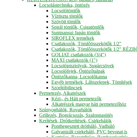
Locsolástechnika, öntözés
Locsolótömlők
Víztiszta tömlők
Szövött tömlők
Spirál tömlők, Csigatömlők
Sumisansui Japán tömlők
SIROFLEX termékek
Csatlakozók, Tömlőösszekötők 1/2"
Csatlakozók, Tömlőösszekötők 1/2" RÉZ
GOLIAT csatlakozók (3/4")
MAXI csatlakozók (1")
Locsolópisztolyok, Sugárcsövek
Locsolófejek, Öntözőtalpak
Öntözőkanna, Locsolókanna
Egyéb termékek, Lábszelepek, Tömítések
Szorítóbilincsek
Permetezés, Alkatrészek
Kézi-, és Háti permetezők
Alkatrészek magyar háti permetezőhöz
Szúnyoghálók, Rovarhálók
Grillezés, Bográcsozás, Szalonnasütés
Kerítések, Drótkerítések, Csirkehálók
Ponthegesztett drótháló, Vadháló
Galvanizált csirkeháló, PVC bevonat is