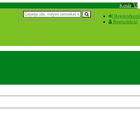
Kosár
Bejelentkezé
Regisztráció