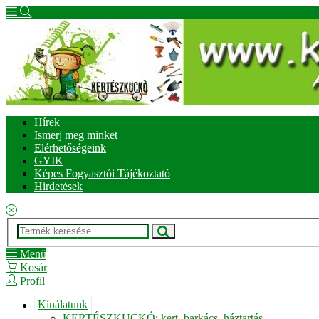
Hírek
Ismerj meg minket
Elérhetőségeink
GYIK
Képes Fogyasztói Tájékoztató
Hirdetések
Menü
Kosár
Profil
Kínálatunk
KERTÉSZKUCKÓ: kert, barkács, háztartás