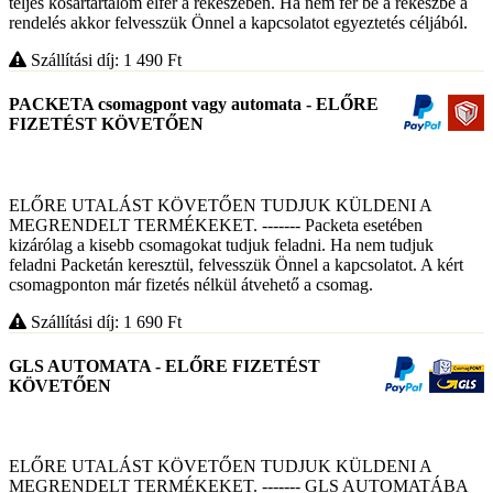
teljes kosártartalom elfér a rekeszeben. Ha nem fér be a rekeszbe a
rendelés akkor felvesszük Önnel a kapcsolatot egyeztetés céljából.
Szállítási díj: 1 490
Ft
PACKETA csomagpont vagy automata - ELŐRE
FIZETÉST KÖVETŐEN
ELŐRE UTALÁST KÖVETŐEN TUDJUK KÜLDENI A
MEGRENDELT TERMÉKEKET. ------- Packeta esetében
kizárólag a kisebb csomagokat tudjuk feladni. Ha nem tudjuk
feladni Packetán keresztül, felvesszük Önnel a kapcsolatot. A kért
csomagponton már fizetés nélkül átvehető a csomag.
Szállítási díj: 1 690
Ft
GLS AUTOMATA - ELŐRE FIZETÉST
KÖVETŐEN
ELŐRE UTALÁST KÖVETŐEN TUDJUK KÜLDENI A
MEGRENDELT TERMÉKEKET. ------- GLS AUTOMATÁBA