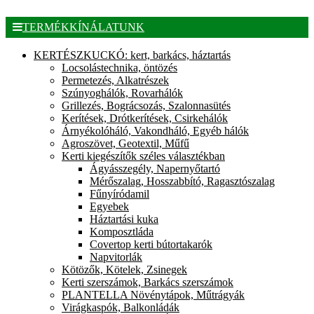
TERMÉKKÍNÁLATUNK
KERTÉSZKUCKÓ: kert, barkács, háztartás
Locsolástechnika, öntözés
Permetezés, Alkatrészek
Szúnyoghálók, Rovarhálók
Grillezés, Bográcsozás, Szalonnasütés
Kerítések, Drótkerítések, Csirkehálók
Árnyékolóháló, Vakondháló, Egyéb hálók
Agroszövet, Geotextil, Műfű
Kerti kiegészítők széles választékban
Ágyásszegély, Napernyőtartó
Mérőszalag, Hosszabbító, Ragasztószalag
Fűnyíródamil
Egyebek
Háztartási kuka
Komposztláda
Covertop kerti bútortakarók
Napvitorlák
Kötözők, Kötelek, Zsinegek
Kerti szerszámok, Barkács szerszámok
PLANTELLA Növénytápok, Műtrágyák
Virágkaspók, Balkonládák