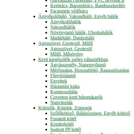
Galvanizált csirkeháló, PVC bevonat is
Kertirács, Baromfirács, Bambuszkerítés
Facsemete védőrács
Árnyékolóháló, Vakondháló, Egyéb hálók
Árnyékolóhálók
Vakondhálók
Növénytartó hálók, Uborkahálók
Madárháló, Darázsháló
Agroszövet, Geotextil, Műfű
Agroszövet, Geotextil
Műfű, Műsövény
Kerti kiegészítők széles választékban
Ágyásszegély, Napernyőtartó
Mérőszalag, Hosszabbító, Ragasztószalag
Fűnyíródamil
Egyebek
Háztartási kuka
Komposztláda
Covertop kerti bútortakarók
Napvitorlák
Kötözők, Kötelek, Zsinegek
Szőlőkötöző, Bálázózsineg, Egyéb kötöző
Fonatolt kötél
Kenderkötél
Sodrott PP kötél