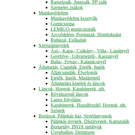
Rasselzsák, Jutazsák, PP zsák
Szemetes zsákok
Munkavédelem
Munkavédelmi kesztyűk
Gumicsizma
LEMIGO gumicsizmák
Arcvédelem, Pormaszk, Homlokpánt
Ruházat, Esőkabát
Szerszámnyelek
Ásó-, Kapa-, Csákány-, Villa-, Lapátnyél
Gereblye-, Udvarseprű-, Kaszanyél
Balta-, Fejsze-, Kalapácsnyél
Állattartás, Csapdák, Etetők, Itatók
Állatcsapdák, Élvefogók
Etetők, Itatók, Madáretető
Állattartási kötelek és láncok
Láncok, Horgok, Karabínerek, stb.
Rövidszemű láncok
Lapos folyólánc
Karabinerek, Huzalfeszítő, Horgok, stb.
Szögek
Borászat, Pálinkás ház, Segédanyagok
Pálinkás üvegek, Díszüvegek, Kapszulák
Bortartály, INOX tartályok
Üvegballon, Demizson