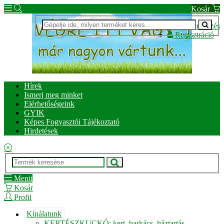
Kosár
Bejelentkezés
Regisztráció
Hírek
Ismerj meg minket
Elérhetőségeink
GYIK
Képes Fogyasztói Tájékoztató
Hirdetések
Menü
Kosár
Profil
Kínálatunk
KERTÉSZKUCKÓ: kert, barkács, háztartás