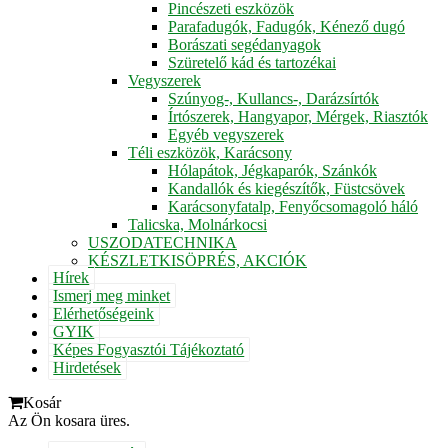
Pincészeti eszközök
Parafadugók, Fadugók, Kénező dugó
Borászati segédanyagok
Szüretelő kád és tartozékai
Vegyszerek
Szúnyog-, Kullancs-, Darázsírtók
Írtószerek, Hangyapor, Mérgek, Riasztók
Egyéb vegyszerek
Téli eszközök, Karácsony
Hólapátok, Jégkaparók, Szánkók
Kandallók és kiegészítők, Füstcsövek
Karácsonyfatalp, Fenyőcsomagoló háló
Talicska, Molnárkocsi
USZODATECHNIKA
KÉSZLETKISÖPRÉS, AKCIÓK
Hírek
Ismerj meg minket
Elérhetőségeink
GYIK
Képes Fogyasztói Tájékoztató
Hirdetések
Kosár
Az Ön kosara üres.