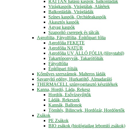
RATTAN hatású kaspók, balkonládák
Virágkaspók, Virágtálak, Alátétek
Balkonládák, Virágládák
Színes kaspók, Orchideakaspók
Akasztós kaspók
Agyag kaspók
Szaporító cserepek és tálcák
Agrofólia, Fátyolfólia, Építőipari fólia
Agrofólia FEKETE
Agrofólia NATÚR
Agrofólia UV ÁLLÓ FÓLIA (fénystabil)
Takartóponyvák, Takarófóliák
Fátyolfólia
Építőipari fóliák
Kőműves szerszámok, Malteros ládák
Savanyító edény, Hurkatöltő, Almadaráló
THERMACELL szúnyogriasztó készülékek
Kanna, Hordó, Láda, Rekesz
Hordók, Esővízgyűjtők
Ládák, Rekeszek
Kannák, Ballonok
Tömítés, Bilincsek, Hordózár, Hordótetők
Zsákok
PE Zsákok
BIO zsákok (biológiailag lebomló zsákok)