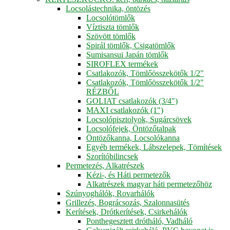
Locsolástechnika, öntözés
Locsolótömlők
Víztiszta tömlők
Szövött tömlők
Spirál tömlők, Csigatömlők
Sumisansui Japán tömlők
SIROFLEX termékek
Csatlakozók, Tömlőösszekötők 1/2"
Csatlakozók, Tömlőösszekötők 1/2"
RÉZBŐL
GOLIAT csatlakozók (3/4")
MAXI csatlakozók (1")
Locsolópisztolyok, Sugárcsövek
Locsolófejek, Öntözőtalpak
Öntözőkanna, Locsolókanna
Egyéb termékek, Lábszelepek, Tömítések
Szorítóbilincsek
Permetezés, Alkatrészek
Kézi-, és Háti permetezők
Alkatrészek magyar háti permetezőhöz
Szúnyoghálók, Rovarhálók
Grillezés, Bográcsozás, Szalonnasütés
Kerítések, Drótkerítések, Csirkehálók
Ponthegesztett drótháló, Vadháló