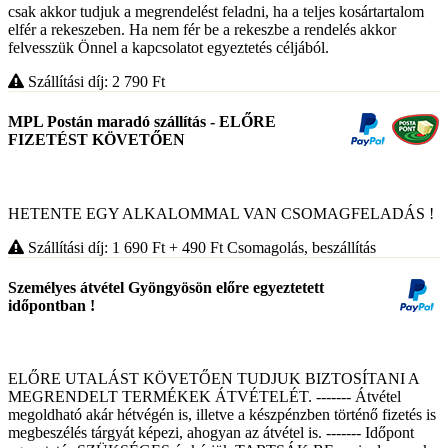
csak akkor tudjuk a megrendelést feladni, ha a teljes kosártartalom
elfér a rekeszeben. Ha nem fér be a rekeszbe a rendelés akkor
felvesszük Önnel a kapcsolatot egyeztetés céljából.
Szállítási díj: 2 790
Ft
MPL Postán maradó szállítás - ELŐRE
FIZETÉST KÖVETŐEN
HETENTE EGY ALKALOMMAL VAN CSOMAGFELADÁS !
Szállítási díj: 1 690
Ft
+ 490
Ft
Csomagolás, beszállítás
Személyes átvétel Gyöngyösön előre egyeztetett
időpontban !
ELŐRE UTALÁST KÖVETŐEN TUDJUK BIZTOSÍTANI A
MEGRENDELT TERMÉKEK ÁTVÉTELÉT. ------- Átvétel
megoldható akár hétvégén is, illetve a készpénzben történő fizetés is
megbeszélés tárgyát képezi, ahogyan az átvétel is. ------- Időpont