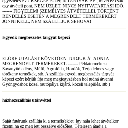
egyeztetés SZÜKSÉGES és kérjük TARTSÁK BE , mivel ez csak
egy átvételi pont, NEM ÜZLET, NINCS NYITVATARTÁSI IDŐ.
------- FIGYELEM! SZEMÉLYES ÁTVÉTELLEL TÖRTÉNT
RENDELÉS ESETÉN A MEGRENDELT TERMÉKEKÉRT
JÖNNI KELL, NEM SZÁLLÍTJUK SEHOVA!
Egyedi: megbeszélés tárgyát képezi
ELŐRE UTALÁST KÖVETŐEN TUDJUK ÁTADNI A
MEGRENDELT TERMÉKEKET. ------- Példatermékek:
Savanyító edény, Műfű, Agrofólia, Hordók, Terjedelmes vagy
törékeny termékek, stb. A szállítás egyedi megbeszélés tárgyát
képezi ezért kérjük írja meg megjegyzésben hol tudná átvenni
Gyöngyöshöz közel (autópálya kijáró, közeli település, stb.)
házhozszállítás utánvéttel
Saját futárunk szállítja ki a termék(ek)et, így nála lehet átvételkor
fizetni ha ez meg lett beszélve előzőleg. Tételesen átadja a