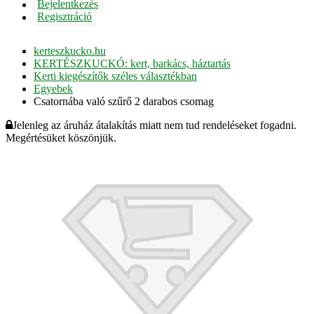
Bejelentkezés
Regisztráció
kerteszkucko.hu
KERTÉSZKUCKÓ: kert, barkács, háztartás
Kerti kiegészítők széles választékban
Egyebek
Csatornába való szűrő 2 darabos csomag
Jelenleg az áruház átalakítás miatt nem tud rendeléseket fogadni.
Megértésüket köszönjük.