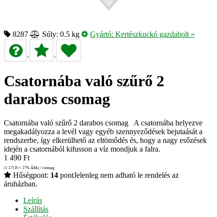
8287
Súly: 0.5 kg
Gyártó:
Kertészkuckó gazdabolt
»
Csatornába való szűrő 2
darabos csomag
Csatornába való szűrő 2 darabos csomag A csatornába helyezve
megakadályozza a levél vagy egyéb szennyeződések bejutaását a
rendszerbe, így elkerülhető az eltömődés és, hogy a nagy esőzések
idején a csatornából kifusson a víz mondjuk a falra.
1 490
Ft
(1 173
Ft
+ 27% ÁFA) / csomag
Hűségpont:
14
pont
Jelenleg nem adható le rendelés az
áruházban.
Leírás
Szállítás