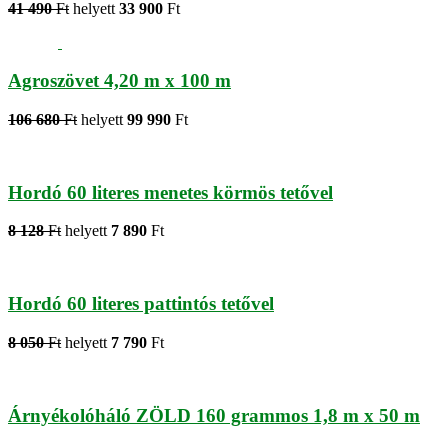
41 490
Ft
helyett
33 900
Ft
Agroszövet 4,20 m x 100 m
106 680
Ft
helyett
99 990
Ft
Hordó 60 literes menetes körmös tetővel
8 128
Ft
helyett
7 890
Ft
Hordó 60 literes pattintós tetővel
8 050
Ft
helyett
7 790
Ft
Árnyékolóháló ZÖLD 160 grammos 1,8 m x 50 m