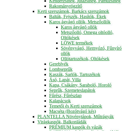
Kenderzsineg, Jutazsineg, Pamuzsineg
Rakományrögzítő
Kerti szerszámok, Barkács szerszámok
Balták, Fejszék, Hasítók, Ékek
Karos ágvágó ollók, Metszőollók
Karos ágvágó ollók
Metszőolló, Omega oltóolló,
Oltókések
LÖWE termékek
Sövényvágó, Hernyózó, Fűnyíró
ollók
Ollótartozékok, Oltókések
Gereblyék
Lombseprűk
Kaszák, Sarlók, Tartozékok
Ásó, Lapát, Villa
Kapa, Csákány, Saraboló, Horoló
Seprűk, Szemeteslapátok
Fűrész, Fűrészlap
Kalapácsok
Temetői és Kerti szerszámok
Macséta (Bozótvágó kés)
PLANTELLA Növénytápok, Műtrágyák
Virágkaspók, Balkonládák
PRÉMIUM kaspók és vázák