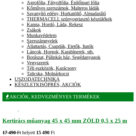
Agrofólia, Fátyolfólia, Építőipari fólia
Kőműves szerszámok, Malteros ládák
Savanyító edény, Hurkatöltő, Almadaráló
THERMACELL szúnyogriasztó készülékek
Kanna, Hordó, Láda, Rekesz
Zsákok
Munkavédelem
Szerszámnyelek
Állattartás, Csapdák, Etetők, Itatók
Láncok, Horgok, Karabínerek, stb.
Borászat, Pálinkás ház, Segédanyagok
Vegyszerek
Téli eszközök, Karácsony
Talicska, Molnárkocsi
USZODATECHNIKA
KÉSZLETKISÖPRÉS, AKCIÓK
AKCIÓK, KEDVEZMÉNYES TERMÉKEK
Kertirács műanyag 45 x 45 mm ZÖLD 0,5 x 25 m
17 490
Ft
helyett
15 490
Ft