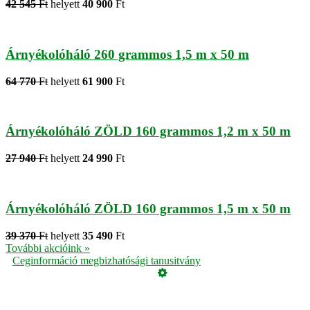
42 545
Ft
helyett
40 900
Ft
Árnyékolóháló 260 grammos 1,5 m x 50 m
64 770
Ft
helyett
61 900
Ft
Árnyékolóháló ZÖLD 160 grammos 1,2 m x 50 m
27 940
Ft
helyett
24 990
Ft
Árnyékolóháló ZÖLD 160 grammos 1,5 m x 50 m
39 370
Ft
helyett
35 490
Ft
További akcióink »
Ceginformáció megbizhatósági tanusitvány
Üzemeltető
Online elállás
Teljes katalógus