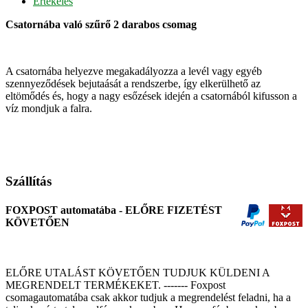
Értékelés
Csatornába való szűrő 2 darabos csomag
A csatornába helyezve megakadályozza a levél vagy egyéb
szennyeződések bejutaását a rendszerbe, így elkerülhető az
eltömődés és, hogy a nagy esőzések idején a csatornából kifusson a
víz mondjuk a falra.
Szállítás
FOXPOST automatába - ELŐRE FIZETÉST
KÖVETŐEN
ELŐRE UTALÁST KÖVETŐEN TUDJUK KÜLDENI A
MEGRENDELT TERMÉKEKET. ------- Foxpost
csomagautomatába csak akkor tudjuk a megrendelést feladni, ha a