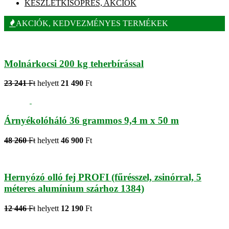
KÉSZLETKISÖPRÉS, AKCIÓK
AKCIÓK, KEDVEZMÉNYES TERMÉKEK
Molnárkocsi 200 kg teherbírással
23 241
Ft
helyett
21 490
Ft
Árnyékolóháló 36 grammos 9,4 m x 50 m
48 260
Ft
helyett
46 900
Ft
Hernyózó olló fej PROFI (fűrésszel, zsinórral, 5
méteres alumínium szárhoz 1384)
12 446
Ft
helyett
12 190
Ft