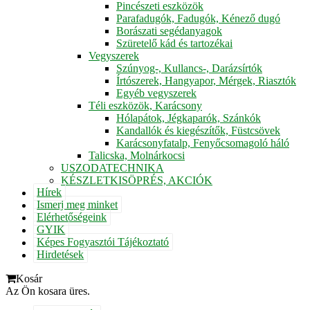
Pincészeti eszközök
Parafadugók, Fadugók, Kénező dugó
Borászati segédanyagok
Szüretelő kád és tartozékai
Vegyszerek
Szúnyog-, Kullancs-, Darázsírtók
Írtószerek, Hangyapor, Mérgek, Riasztók
Egyéb vegyszerek
Téli eszközök, Karácsony
Hólapátok, Jégkaparók, Szánkók
Kandallók és kiegészítők, Füstcsövek
Karácsonyfatalp, Fenyőcsomagoló háló
Talicska, Molnárkocsi
USZODATECHNIKA
KÉSZLETKISÖPRÉS, AKCIÓK
Hírek
Ismerj meg minket
Elérhetőségeink
GYIK
Képes Fogyasztói Tájékoztató
Hirdetések
Kosár
Az Ön kosara üres.