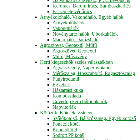
Galvanizált csirkeháló, PVC bevonat is
Kertirács, Baromfirács, Bambuszkerítés
Facsemete védőrács
Árnyékolóháló, Vakondháló, Egyéb hálók
Árnyékolóhálók
Vakondhálók
Növénytartó hálók, Uborkahálók
Madárháló, Darázsháló
Agroszövet, Geotextil, Műfű
Agroszövet, Geotextil
Műfű, Műsövény
Kerti kiegészítők széles választékban
Ágyásszegély, Napernyőtartó
Mérőszalag, Hosszabbító, Ragasztószalag
Fűnyíródamil
Egyebek
Háztartási kuka
Komposztláda
Covertop kerti bútortakarók
Napvitorlák
Kötözők, Kötelek, Zsinegek
Szőlőkötöző, Bálázózsineg, Egyéb kötöző
Fonatolt kötél
Kenderkötél
Sodrott PP kötél