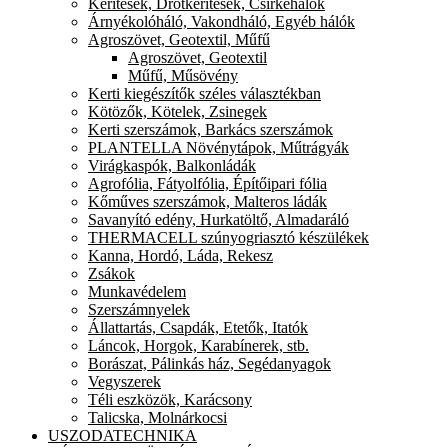
Kerítések, Drótkerítések, Csirkehálók
Árnyékolóháló, Vakondháló, Egyéb hálók
Agroszövet, Geotextil, Műfű
Agroszövet, Geotextil
Műfű, Műsövény
Kerti kiegészítők széles választékban
Kötözők, Kötelek, Zsinegek
Kerti szerszámok, Barkács szerszámok
PLANTELLA Növénytápok, Műtrágyák
Virágkaspók, Balkonládák
Agrofólia, Fátyolfólia, Építőipari fólia
Kőműves szerszámok, Malteros ládák
Savanyító edény, Hurkatöltő, Almadaráló
THERMACELL szúnyogriasztó készülékek
Kanna, Hordó, Láda, Rekesz
Zsákok
Munkavédelem
Szerszámnyelek
Állattartás, Csapdák, Etetők, Itatók
Láncok, Horgok, Karabínerek, stb.
Borászat, Pálinkás ház, Segédanyagok
Vegyszerek
Téli eszközök, Karácsony
Talicska, Molnárkocsi
USZODATECHNIKA