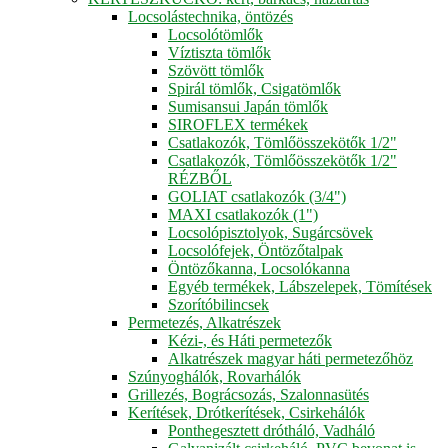
Locsolástechnika, öntözés
Locsolótömlők
Víztiszta tömlők
Szövött tömlők
Spirál tömlők, Csigatömlők
Sumisansui Japán tömlők
SIROFLEX termékek
Csatlakozók, Tömlőösszekötők 1/2"
Csatlakozók, Tömlőösszekötők 1/2"
RÉZBŐL
GOLIAT csatlakozók (3/4")
MAXI csatlakozók (1")
Locsolópisztolyok, Sugárcsövek
Locsolófejek, Öntözőtalpak
Öntözőkanna, Locsolókanna
Egyéb termékek, Lábszelepek, Tömítések
Szorítóbilincsek
Permetezés, Alkatrészek
Kézi-, és Háti permetezők
Alkatrészek magyar háti permetezőhöz
Szúnyoghálók, Rovarhálók
Grillezés, Bográcsozás, Szalonnasütés
Kerítések, Drótkerítések, Csirkehálók
Ponthegesztett drótháló, Vadháló