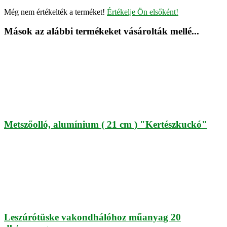
Még nem értékelték a terméket!
Értékelje Ön elsőként!
Mások az alábbi termékeket vásárolták mellé...
Metszőolló, alumínium ( 21 cm ) "Kertészkuckó"
Leszúrótüske vakondhálóhoz műanyag 20