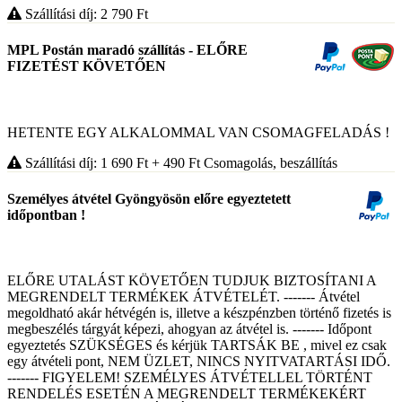
Szállítási díj: 2 790
Ft
MPL Postán maradó szállítás - ELŐRE
FIZETÉST KÖVETŐEN
HETENTE EGY ALKALOMMAL VAN CSOMAGFELADÁS !
Szállítási díj: 1 690
Ft
+ 490
Ft
Csomagolás, beszállítás
Személyes átvétel Gyöngyösön előre egyeztetett
időpontban !
ELŐRE UTALÁST KÖVETŐEN TUDJUK BIZTOSÍTANI A
MEGRENDELT TERMÉKEK ÁTVÉTELÉT. ------- Átvétel
megoldható akár hétvégén is, illetve a készpénzben történő fizetés is
megbeszélés tárgyát képezi, ahogyan az átvétel is. ------- Időpont
egyeztetés SZÜKSÉGES és kérjük TARTSÁK BE , mivel ez csak
egy átvételi pont, NEM ÜZLET, NINCS NYITVATARTÁSI IDŐ.
------- FIGYELEM! SZEMÉLYES ÁTVÉTELLEL TÖRTÉNT
RENDELÉS ESETÉN A MEGRENDELT TERMÉKEKÉRT