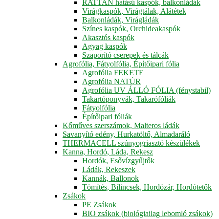
RATTAN hatású kaspók, balkonládák
Virágkaspók, Virágtálak, Alátétek
Balkonládák, Virágládák
Színes kaspók, Orchideakaspók
Akasztós kaspók
Agyag kaspók
Szaporító cserepek és tálcák
Agrofólia, Fátyolfólia, Építőipari fólia
Agrofólia FEKETE
Agrofólia NATÚR
Agrofólia UV ÁLLÓ FÓLIA (fénystabil)
Takartóponyvák, Takarófóliák
Fátyolfólia
Építőipari fóliák
Kőműves szerszámok, Malteros ládák
Savanyító edény, Hurkatöltő, Almadaráló
THERMACELL szúnyogriasztó készülékek
Kanna, Hordó, Láda, Rekesz
Hordók, Esővízgyűjtők
Ládák, Rekeszek
Kannák, Ballonok
Tömítés, Bilincsek, Hordózár, Hordótetők
Zsákok
PE Zsákok
BIO zsákok (biológiailag lebomló zsákok)