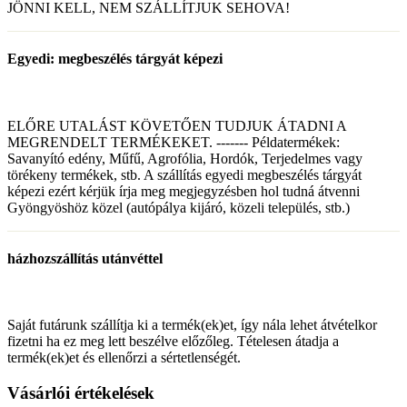
JÖNNI KELL, NEM SZÁLLÍTJUK SEHOVA!
Egyedi: megbeszélés tárgyát képezi
ELŐRE UTALÁST KÖVETŐEN TUDJUK ÁTADNI A
MEGRENDELT TERMÉKEKET. ------- Példatermékek:
Savanyító edény, Műfű, Agrofólia, Hordók, Terjedelmes vagy
törékeny termékek, stb. A szállítás egyedi megbeszélés tárgyát
képezi ezért kérjük írja meg megjegyzésben hol tudná átvenni
Gyöngyöshöz közel (autópálya kijáró, közeli település, stb.)
házhozszállítás utánvéttel
Saját futárunk szállítja ki a termék(ek)et, így nála lehet átvételkor
fizetni ha ez meg lett beszélve előzőleg. Tételesen átadja a
termék(ek)et és ellenőrzi a sértetlenségét.
Vásárlói értékelések