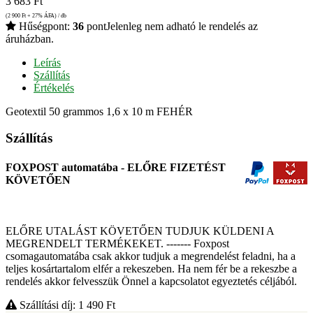
3 683
Ft
(2 900
Ft
+ 27% ÁFA) / db
Hűségpont:
36
pont
Jelenleg nem adható le rendelés az
áruházban.
Leírás
Szállítás
Értékelés
Geotextil 50 grammos 1,6 x 10 m FEHÉR
Szállítás
FOXPOST automatába - ELŐRE FIZETÉST
KÖVETŐEN
ELŐRE UTALÁST KÖVETŐEN TUDJUK KÜLDENI A
MEGRENDELT TERMÉKEKET. ------- Foxpost
csomagautomatába csak akkor tudjuk a megrendelést feladni, ha a
teljes kosártartalom elfér a rekeszeben. Ha nem fér be a rekeszbe a
rendelés akkor felvesszük Önnel a kapcsolatot egyeztetés céljából.
Szállítási díj: 1 490
Ft