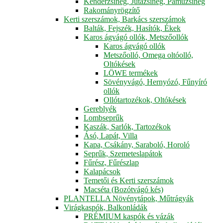
Kenderzsineg, Jutazsineg, Pamuzsineg
Rakományrögzítő
Kerti szerszámok, Barkács szerszámok
Balták, Fejszék, Hasítók, Ékek
Karos ágvágó ollók, Metszőollók
Karos ágvágó ollók
Metszőolló, Omega oltóolló,
Oltókések
LÖWE termékek
Sövényvágó, Hernyózó, Fűnyíró
ollók
Ollótartozékok, Oltókések
Gereblyék
Lombseprűk
Kaszák, Sarlók, Tartozékok
Ásó, Lapát, Villa
Kapa, Csákány, Saraboló, Horoló
Seprűk, Szemeteslapátok
Fűrész, Fűrészlap
Kalapácsok
Temetői és Kerti szerszámok
Macséta (Bozótvágó kés)
PLANTELLA Növénytápok, Műtrágyák
Virágkaspók, Balkonládák
PRÉMIUM kaspók és vázák