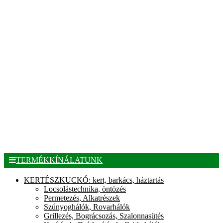
TERMÉKKÍNÁLATUNK
KERTÉSZKUCKÓ: kert, barkács, háztartás
Locsolástechnika, öntözés
Permetezés, Alkatrészek
Szúnyoghálók, Rovarhálók
Grillezés, Bográcsozás, Szalonnasütés