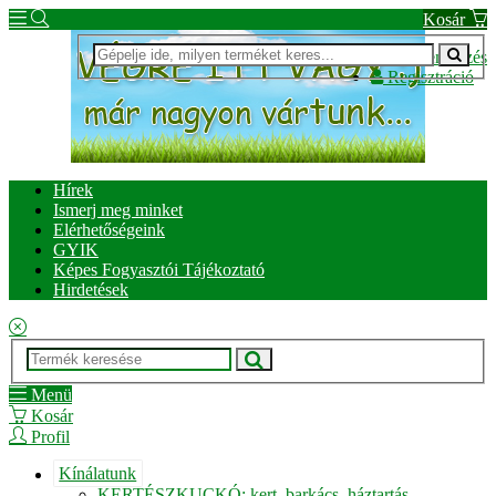
Kosár
Bejelentkezés
Regisztráció
Hírek
Ismerj meg minket
Elérhetőségeink
GYIK
Képes Fogyasztói Tájékoztató
Hirdetések
Menü
Kosár
Profil
Kínálatunk
KERTÉSZKUCKÓ: kert, barkács, háztartás