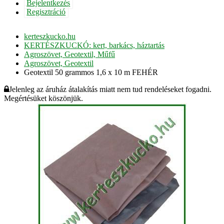
Bejelentkezés
Regisztráció
kerteszkucko.hu
KERTÉSZKUCKÓ: kert, barkács, háztartás
Agroszövet, Geotextil, Műfű
Agroszövet, Geotextil
Geotextil 50 grammos 1,6 x 10 m FEHÉR
Jelenleg az áruház átalakítás miatt nem tud rendeléseket fogadni.
Megértésüket köszönjük.