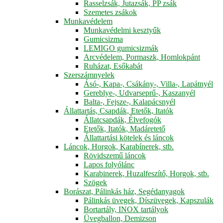
Rasselzsák, Jutazsák, PP zsák
Szemetes zsákok
Munkavédelem
Munkavédelmi kesztyűk
Gumicsizma
LEMIGO gumicsizmák
Arcvédelem, Pormaszk, Homlokpánt
Ruházat, Esőkabát
Szerszámnyelek
Ásó-, Kapa-, Csákány-, Villa-, Lapátnyél
Gereblye-, Udvarseprű-, Kaszanyél
Balta-, Fejsze-, Kalapácsnyél
Állattartás, Csapdák, Etetők, Itatók
Állatcsapdák, Élvefogók
Etetők, Itatók, Madáretető
Állattartási kötelek és láncok
Láncok, Horgok, Karabínerek, stb.
Rövidszemű láncok
Lapos folyólánc
Karabinerek, Huzalfeszítő, Horgok, stb.
Szögek
Borászat, Pálinkás ház, Segédanyagok
Pálinkás üvegek, Díszüvegek, Kapszulák
Bortartály, INOX tartályok
Üvegballon, Demizson