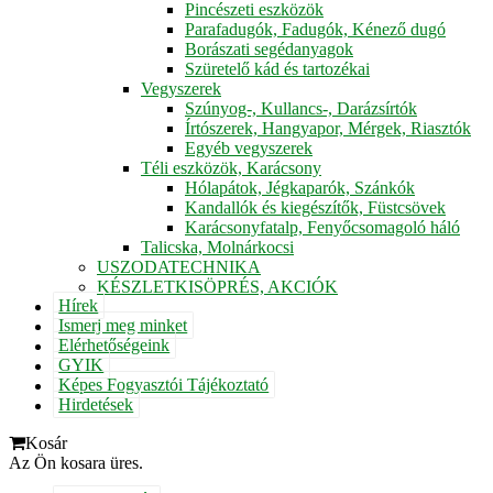
Pincészeti eszközök
Parafadugók, Fadugók, Kénező dugó
Borászati segédanyagok
Szüretelő kád és tartozékai
Vegyszerek
Szúnyog-, Kullancs-, Darázsírtók
Írtószerek, Hangyapor, Mérgek, Riasztók
Egyéb vegyszerek
Téli eszközök, Karácsony
Hólapátok, Jégkaparók, Szánkók
Kandallók és kiegészítők, Füstcsövek
Karácsonyfatalp, Fenyőcsomagoló háló
Talicska, Molnárkocsi
USZODATECHNIKA
KÉSZLETKISÖPRÉS, AKCIÓK
Hírek
Ismerj meg minket
Elérhetőségeink
GYIK
Képes Fogyasztói Tájékoztató
Hirdetések
Kosár
Az Ön kosara üres.