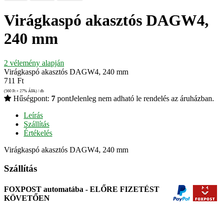
Virágkaspó akasztós DAGW4,
240 mm
2
vélemény alapján
Virágkaspó akasztós DAGW4, 240 mm
711
Ft
(560
Ft
+ 27% ÁFA) / db
Hűségpont:
7
pont
Jelenleg nem adható le rendelés az áruházban.
Leírás
Szállítás
Értékelés
Virágkaspó akasztós DAGW4, 240 mm
Szállítás
FOXPOST automatába - ELŐRE FIZETÉST
KÖVETŐEN