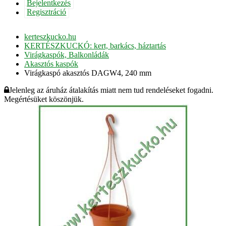
Bejelentkezés
Regisztráció
kerteszkucko.hu
KERTÉSZKUCKÓ: kert, barkács, háztartás
Virágkaspók, Balkonládák
Akasztós kaspók
Virágkaspó akasztós DAGW4, 240 mm
Jelenleg az áruház átalakítás miatt nem tud rendeléseket fogadni.
Megértésüket köszönjük.