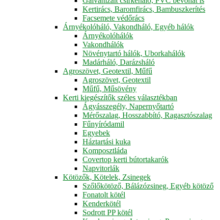
Galvanizált csirkeháló, PVC bevonat is
Kertirács, Baromfirács, Bambuszkerítés
Facsemete védőrács
Árnyékolóháló, Vakondháló, Egyéb hálók
Árnyékolóhálók
Vakondhálók
Növénytartó hálók, Uborkahálók
Madárháló, Darázsháló
Agroszövet, Geotextil, Műfű
Agroszövet, Geotextil
Műfű, Műsövény
Kerti kiegészítők széles választékban
Ágyásszegély, Napernyőtartó
Mérőszalag, Hosszabbító, Ragasztószalag
Fűnyíródamil
Egyebek
Háztartási kuka
Komposztláda
Covertop kerti bútortakarók
Napvitorlák
Kötözők, Kötelek, Zsinegek
Szőlőkötöző, Bálázózsineg, Egyéb kötöző
Fonatolt kötél
Kenderkötél
Sodrott PP kötél