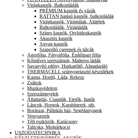
Virágkaspók, Balkonládák
PRÉMIUM kaspók és vázák
RATTAN hatású kaspók, balkonládák
Virágkaspók, Virágtálak, Alátétek
Balkonládák, Virágládák
Színes kaspók, Orchideakaspók
Akasztós kaspók
Agyag kaspók
Szaporító cserepek és tálcák
Agrofólia, Fátyolfólia, Építőipari fólia
Kőműves szerszámok, Malteros ládák
Savanyító edény, Hurkatöltő, Almadaráló
THERMACELL szúnyogriasztó készülékek
Kanna, Hordó, Láda, Rekesz
Zsákok
Munkavédelem
Szerszámnyelek
Állattartás, Csapdák, Etetők, Itatók
Láncok, Horgok, Karabínerek, stb.
Borászat, Pálinkás ház, Segédanyagok
Vegyszerek
Téli eszközök, Karácsony
Talicska, Molnárkocsi
USZODATECHNIKA