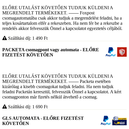
ELŐRE UTALÁST KÖVETŐEN TUDJUK KÜLDENI A
MEGRENDELT TERMÉKEKET. ------- Foxpost
csomagautomatába csak akkor tudjuk a megrendelést feladni, ha a
teljes kosártartalom elfér a rekeszeben. Ha nem fér be a rekeszbe a
rendelés akkor felvesszük Önnel a kapcsolatot egyeztetés céljából.
Szállítási díj: 1 490
Ft
PACKETA csomagpont vagy automata - ELŐRE
FIZETÉST KÖVETŐEN
ELŐRE UTALÁST KÖVETŐEN TUDJUK KÜLDENI A
MEGRENDELT TERMÉKEKET. ------- Packeta esetében
kizárólag a kisebb csomagokat tudjuk feladni. Ha nem tudjuk
feladni Packetán keresztül, felvesszük Önnel a kapcsolatot. A kért
csomagponton már fizetés nélkül átvehető a csomag.
Szállítási díj: 1 690
Ft
GLS AUTOMATA - ELŐRE FIZETÉST
KÖVETŐEN