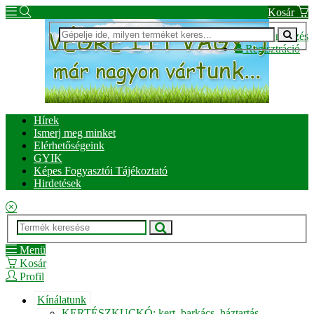
Kosár
Bejelentkezés
Regisztráció
Hírek
Ismerj meg minket
Elérhetőségeink
GYIK
Képes Fogyasztói Tájékoztató
Hirdetések
Menü
Kosár
Profil
Kínálatunk
KERTÉSZKUCKÓ: kert, barkács, háztartás