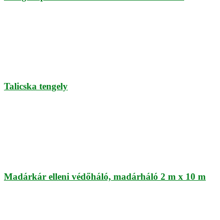
Talicska tengely
Madárkár elleni védőháló, madárháló 2 m x 10 m