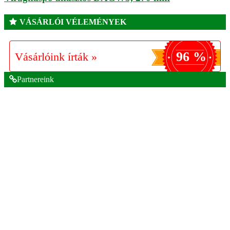
VÁSÁRLÓI VÉLEMÉNYEK
96 %
Vásárlóink írták »
Partnereink