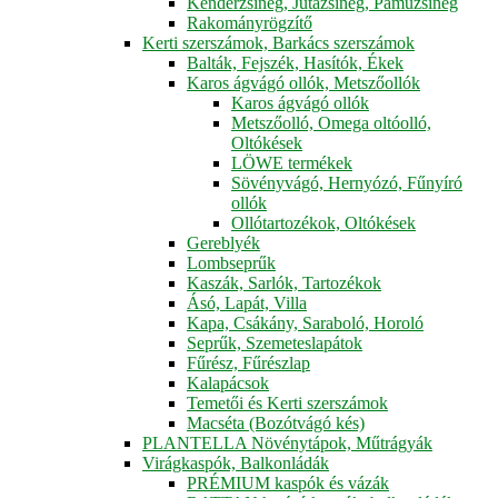
Kenderzsineg, Jutazsineg, Pamuzsineg
Rakományrögzítő
Kerti szerszámok, Barkács szerszámok
Balták, Fejszék, Hasítók, Ékek
Karos ágvágó ollók, Metszőollók
Karos ágvágó ollók
Metszőolló, Omega oltóolló,
Oltókések
LÖWE termékek
Sövényvágó, Hernyózó, Fűnyíró
ollók
Ollótartozékok, Oltókések
Gereblyék
Lombseprűk
Kaszák, Sarlók, Tartozékok
Ásó, Lapát, Villa
Kapa, Csákány, Saraboló, Horoló
Seprűk, Szemeteslapátok
Fűrész, Fűrészlap
Kalapácsok
Temetői és Kerti szerszámok
Macséta (Bozótvágó kés)
PLANTELLA Növénytápok, Műtrágyák
Virágkaspók, Balkonládák
PRÉMIUM kaspók és vázák