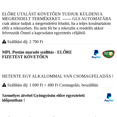
ELŐRE UTALÁST KÖVETŐEN TUDJUK KÜLDENI A
MEGRENDELT TERMÉKEKET. ------- GLS AUTOMATÁBA
csak akkor tudjuk a megrendelést feladni, ha a teljes kosártartalom
elfér a rekeszeben. Ha nem fér be a rekeszbe a rendelés akkor
felvesszük Önnel a kapcsolatot egyeztetés céljából.
Szállítási díj: 2 790
Ft
MPL Postán maradó szállítás - ELŐRE
FIZETÉST KÖVETŐEN
HETENTE EGY ALKALOMMAL VAN CSOMAGFELADÁS !
Szállítási díj: 1 690
Ft
+ 490
Ft
Csomagolás, beszállítás
Személyes átvétel Gyöngyösön előre egyeztetett
időpontban !