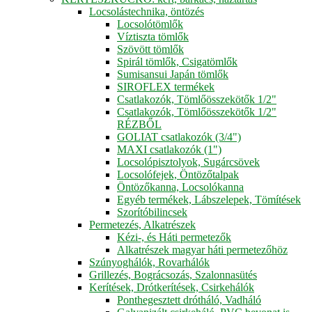
Locsolástechnika, öntözés
Locsolótömlők
Víztiszta tömlők
Szövött tömlők
Spirál tömlők, Csigatömlők
Sumisansui Japán tömlők
SIROFLEX termékek
Csatlakozók, Tömlőösszekötők 1/2"
Csatlakozók, Tömlőösszekötők 1/2"
RÉZBŐL
GOLIAT csatlakozók (3/4")
MAXI csatlakozók (1")
Locsolópisztolyok, Sugárcsövek
Locsolófejek, Öntözőtalpak
Öntözőkanna, Locsolókanna
Egyéb termékek, Lábszelepek, Tömítések
Szorítóbilincsek
Permetezés, Alkatrészek
Kézi-, és Háti permetezők
Alkatrészek magyar háti permetezőhöz
Szúnyoghálók, Rovarhálók
Grillezés, Bográcsozás, Szalonnasütés
Kerítések, Drótkerítések, Csirkehálók
Ponthegesztett drótháló, Vadháló