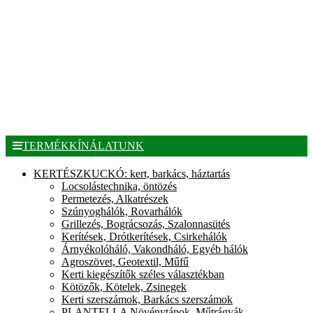
TERMÉKKÍNÁLATUNK
KERTÉSZKUCKÓ: kert, barkács, háztartás
Locsolástechnika, öntözés
Permetezés, Alkatrészek
Szúnyoghálók, Rovarhálók
Grillezés, Bográcsozás, Szalonnasütés
Kerítések, Drótkerítések, Csirkehálók
Árnyékolóháló, Vakondháló, Egyéb hálók
Agroszövet, Geotextil, Műfű
Kerti kiegészítők széles választékban
Kötözők, Kötelek, Zsinegek
Kerti szerszámok, Barkács szerszámok
PLANTELLA Növénytápok, Műtrágyák