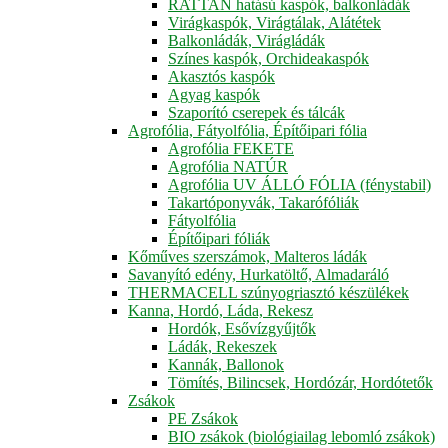
RATTAN hatású kaspók, balkonládák
Virágkaspók, Virágtálak, Alátétek
Balkonládák, Virágládák
Színes kaspók, Orchideakaspók
Akasztós kaspók
Agyag kaspók
Szaporító cserepek és tálcák
Agrofólia, Fátyolfólia, Építőipari fólia
Agrofólia FEKETE
Agrofólia NATÚR
Agrofólia UV ÁLLÓ FÓLIA (fénystabil)
Takartóponyvák, Takarófóliák
Fátyolfólia
Építőipari fóliák
Kőműves szerszámok, Malteros ládák
Savanyító edény, Hurkatöltő, Almadaráló
THERMACELL szúnyogriasztó készülékek
Kanna, Hordó, Láda, Rekesz
Hordók, Esővízgyűjtők
Ládák, Rekeszek
Kannák, Ballonok
Tömítés, Bilincsek, Hordózár, Hordótetők
Zsákok
PE Zsákok
BIO zsákok (biológiailag lebomló zsákok)