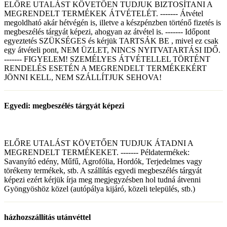
ELŐRE UTALÁST KÖVETŐEN TUDJUK BIZTOSÍTANI A
MEGRENDELT TERMÉKEK ÁTVÉTELÉT. ------- Átvétel
megoldható akár hétvégén is, illetve a készpénzben történő fizetés is
megbeszélés tárgyát képezi, ahogyan az átvétel is. ------- Időpont
egyeztetés SZÜKSÉGES és kérjük TARTSÁK BE , mivel ez csak
egy átvételi pont, NEM ÜZLET, NINCS NYITVATARTÁSI IDŐ.
------- FIGYELEM! SZEMÉLYES ÁTVÉTELLEL TÖRTÉNT
RENDELÉS ESETÉN A MEGRENDELT TERMÉKEKÉRT
JÖNNI KELL, NEM SZÁLLÍTJUK SEHOVA!
Egyedi: megbeszélés tárgyát képezi
ELŐRE UTALÁST KÖVETŐEN TUDJUK ÁTADNI A
MEGRENDELT TERMÉKEKET. ------- Példatermékek:
Savanyító edény, Műfű, Agrofólia, Hordók, Terjedelmes vagy
törékeny termékek, stb. A szállítás egyedi megbeszélés tárgyát
képezi ezért kérjük írja meg megjegyzésben hol tudná átvenni
Gyöngyöshöz közel (autópálya kijáró, közeli település, stb.)
házhozszállítás utánvéttel