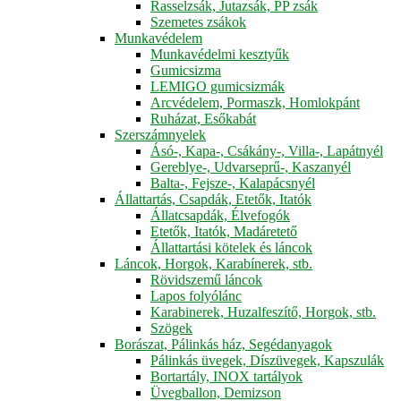
Rasselzsák, Jutazsák, PP zsák
Szemetes zsákok
Munkavédelem
Munkavédelmi kesztyűk
Gumicsizma
LEMIGO gumicsizmák
Arcvédelem, Pormaszk, Homlokpánt
Ruházat, Esőkabát
Szerszámnyelek
Ásó-, Kapa-, Csákány-, Villa-, Lapátnyél
Gereblye-, Udvarseprű-, Kaszanyél
Balta-, Fejsze-, Kalapácsnyél
Állattartás, Csapdák, Etetők, Itatók
Állatcsapdák, Élvefogók
Etetők, Itatók, Madáretető
Állattartási kötelek és láncok
Láncok, Horgok, Karabínerek, stb.
Rövidszemű láncok
Lapos folyólánc
Karabinerek, Huzalfeszítő, Horgok, stb.
Szögek
Borászat, Pálinkás ház, Segédanyagok
Pálinkás üvegek, Díszüvegek, Kapszulák
Bortartály, INOX tartályok
Üvegballon, Demizson