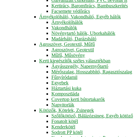
Galvanizált csirkeháló, PVC bevonat is
Kertirács, Baromfirács, Bambuszkerítés
Facsemete védőrács
Árnyékolóháló, Vakondháló, Egyéb hálók
Árnyékolóhálók
Vakondhálók
Növénytartó hálók, Uborkahálók
Madárháló, Darázsháló
Agroszövet, Geotextil, Műfű
Agroszövet, Geotextil
Műfű, Műsövény
Kerti kiegészítők széles választékban
Ágyásszegély, Napernyőtartó
Mérőszalag, Hosszabbító, Ragasztószalag
Fűnyíródamil
Egyebek
Háztartási kuka
Komposztláda
Covertop kerti bútortakarók
Napvitorlák
Kötözők, Kötelek, Zsinegek
Szőlőkötöző, Bálázózsineg, Egyéb kötöző
Fonatolt kötél
Kenderkötél
Sodrott PP kötél