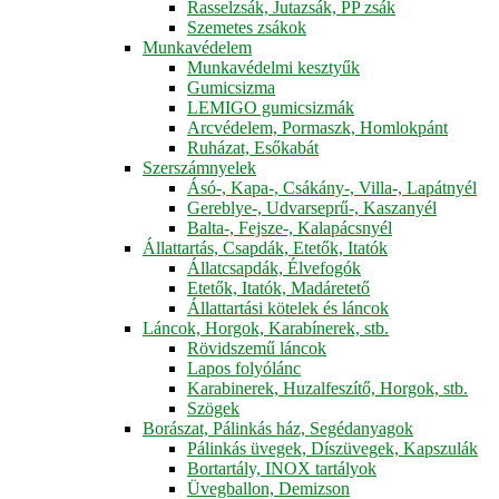
Rasselzsák, Jutazsák, PP zsák
Szemetes zsákok
Munkavédelem
Munkavédelmi kesztyűk
Gumicsizma
LEMIGO gumicsizmák
Arcvédelem, Pormaszk, Homlokpánt
Ruházat, Esőkabát
Szerszámnyelek
Ásó-, Kapa-, Csákány-, Villa-, Lapátnyél
Gereblye-, Udvarseprű-, Kaszanyél
Balta-, Fejsze-, Kalapácsnyél
Állattartás, Csapdák, Etetők, Itatók
Állatcsapdák, Élvefogók
Etetők, Itatók, Madáretető
Állattartási kötelek és láncok
Láncok, Horgok, Karabínerek, stb.
Rövidszemű láncok
Lapos folyólánc
Karabinerek, Huzalfeszítő, Horgok, stb.
Szögek
Borászat, Pálinkás ház, Segédanyagok
Pálinkás üvegek, Díszüvegek, Kapszulák
Bortartály, INOX tartályok
Üvegballon, Demizson