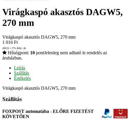
Virágkaspó akasztós DAGW5,
270 mm
Virágkaspó akasztós DAGW5, 270 mm
1 016
Ft
(800
Ft
+ 27% ÁFA) / db
Hűségpont:
10
pont
Jelenleg nem adható le rendelés az
áruházban.
Leírás
Szállítás
Értékelés
Virágkaspó akasztós DAGW5, 270 mm
Szállítás
FOXPOST automatába - ELŐRE FIZETÉST
KÖVETŐEN