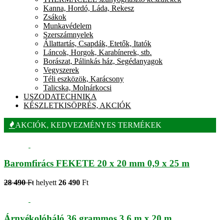
Kanna, Hordó, Láda, Rekesz
Zsákok
Munkavédelem
Szerszámnyelek
Állattartás, Csapdák, Etetők, Itatók
Láncok, Horgok, Karabínerek, stb.
Borászat, Pálinkás ház, Segédanyagok
Vegyszerek
Téli eszközök, Karácsony
Talicska, Molnárkocsi
USZODATECHNIKA
KÉSZLETKISÖPRÉS, AKCIÓK
AKCIÓK, KEDVEZMÉNYES TERMÉKEK
Baromfirács FEKETE 20 x 20 mm 0,9 x 25 m
28 490
Ft
helyett
26 490
Ft
Árnyékolóháló 36 grammos 3,6 m x 20 m