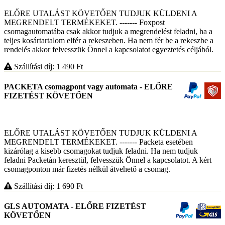
ELŐRE UTALÁST KÖVETŐEN TUDJUK KÜLDENI A
MEGRENDELT TERMÉKEKET. ------- Foxpost
csomagautomatába csak akkor tudjuk a megrendelést feladni, ha a
teljes kosártartalom elfér a rekeszeben. Ha nem fér be a rekeszbe a
rendelés akkor felvesszük Önnel a kapcsolatot egyeztetés céljából.
Szállítási díj: 1 490
Ft
PACKETA csomagpont vagy automata - ELŐRE
FIZETÉST KÖVETŐEN
ELŐRE UTALÁST KÖVETŐEN TUDJUK KÜLDENI A
MEGRENDELT TERMÉKEKET. ------- Packeta esetében
kizárólag a kisebb csomagokat tudjuk feladni. Ha nem tudjuk
feladni Packetán keresztül, felvesszük Önnel a kapcsolatot. A kért
csomagponton már fizetés nélkül átvehető a csomag.
Szállítási díj: 1 690
Ft
GLS AUTOMATA - ELŐRE FIZETÉST
KÖVETŐEN