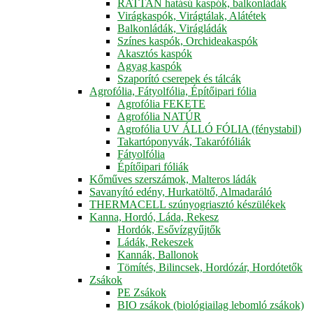
RATTAN hatású kaspók, balkonládák
Virágkaspók, Virágtálak, Alátétek
Balkonládák, Virágládák
Színes kaspók, Orchideakaspók
Akasztós kaspók
Agyag kaspók
Szaporító cserepek és tálcák
Agrofólia, Fátyolfólia, Építőipari fólia
Agrofólia FEKETE
Agrofólia NATÚR
Agrofólia UV ÁLLÓ FÓLIA (fénystabil)
Takartóponyvák, Takarófóliák
Fátyolfólia
Építőipari fóliák
Kőműves szerszámok, Malteros ládák
Savanyító edény, Hurkatöltő, Almadaráló
THERMACELL szúnyogriasztó készülékek
Kanna, Hordó, Láda, Rekesz
Hordók, Esővízgyűjtők
Ládák, Rekeszek
Kannák, Ballonok
Tömítés, Bilincsek, Hordózár, Hordótetők
Zsákok
PE Zsákok
BIO zsákok (biológiailag lebomló zsákok)