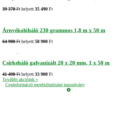
39 370
Ft
helyett
35 490
Ft
Árnyékolóháló 230 grammos 1,8 m x 50 m
64 900
Ft
helyett
58 900
Ft
Csirkeháló galvanizált 20 x 20 mm, 1 x 50 m
41 490
Ft
helyett
33 900
Ft
További akcióink »
Ceginformáció megbizhatósági tanusitvány
Üzemeltető
Online elállás
Teljes katalógus
Vásárlói értékelések
Adatvédelmi tájékoztató
Garancia
ÁSZF