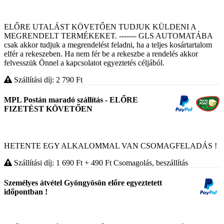
ELŐRE UTALÁST KÖVETŐEN TUDJUK KÜLDENI A
MEGRENDELT TERMÉKEKET. ------- GLS AUTOMATÁBA
csak akkor tudjuk a megrendelést feladni, ha a teljes kosártartalom
elfér a rekeszeben. Ha nem fér be a rekeszbe a rendelés akkor
felvesszük Önnel a kapcsolatot egyeztetés céljából.
Szállítási díj: 2 790
Ft
MPL Postán maradó szállítás - ELŐRE
FIZETÉST KÖVETŐEN
HETENTE EGY ALKALOMMAL VAN CSOMAGFELADÁS !
Szállítási díj: 1 690
Ft
+ 490
Ft
Csomagolás, beszállítás
Személyes átvétel Gyöngyösön előre egyeztetett
időpontban !