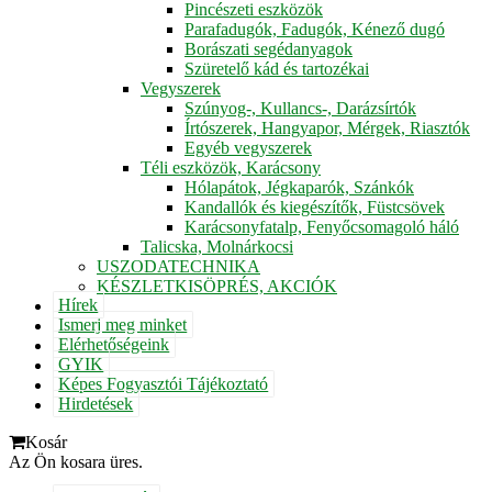
Pincészeti eszközök
Parafadugók, Fadugók, Kénező dugó
Borászati segédanyagok
Szüretelő kád és tartozékai
Vegyszerek
Szúnyog-, Kullancs-, Darázsírtók
Írtószerek, Hangyapor, Mérgek, Riasztók
Egyéb vegyszerek
Téli eszközök, Karácsony
Hólapátok, Jégkaparók, Szánkók
Kandallók és kiegészítők, Füstcsövek
Karácsonyfatalp, Fenyőcsomagoló háló
Talicska, Molnárkocsi
USZODATECHNIKA
KÉSZLETKISÖPRÉS, AKCIÓK
Hírek
Ismerj meg minket
Elérhetőségeink
GYIK
Képes Fogyasztói Tájékoztató
Hirdetések
Kosár
Az Ön kosara üres.