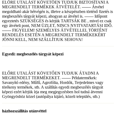
ELŐRE UTALÁST KÖVETŐEN TUDJUK BIZTOSÍTANI A
MEGRENDELT TERMÉKEK ÁTVÉTELÉT. ------- Átvétel
megoldható akár hétvégén is, illetve a készpénzben történő fizetés is
megbeszélés tárgyát képezi, ahogyan az átvétel is. ------- Időpont
egyeztetés SZÜKSÉGES és kérjük TARTSÁK BE , mivel ez csak
egy átvételi pont, NEM ÜZLET, NINCS NYITVATARTÁSI IDŐ.
------- FIGYELEM! SZEMÉLYES ÁTVÉTELLEL TÖRTÉNT
RENDELÉS ESETÉN A MEGRENDELT TERMÉKEKÉRT
JÖNNI KELL, NEM SZÁLLÍTJUK SEHOVA!
Egyedi: megbeszélés tárgyát képezi
ELŐRE UTALÁST KÖVETŐEN TUDJUK ÁTADNI A
MEGRENDELT TERMÉKEKET. ------- Példatermékek:
Savanyító edény, Műfű, Agrofólia, Hordók, Terjedelmes vagy
törékeny termékek, stb. A szállítás egyedi megbeszélés tárgyát
képezi ezért kérjük írja meg megjegyzésben hol tudná átvenni
Gyöngyöshöz közel (autópálya kijáró, közeli település, stb.)
házhozszállítás utánvéttel