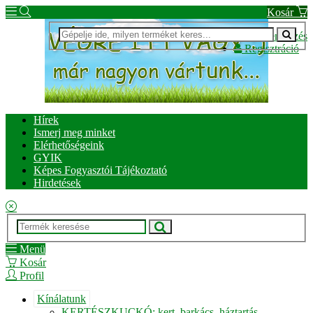
Kosár
Bejelentkezés
Regisztráció
Hírek
Ismerj meg minket
Elérhetőségeink
GYIK
Képes Fogyasztói Tájékoztató
Hirdetések
Menü
Kosár
Profil
Kínálatunk
KERTÉSZKUCKÓ: kert, barkács, háztartás