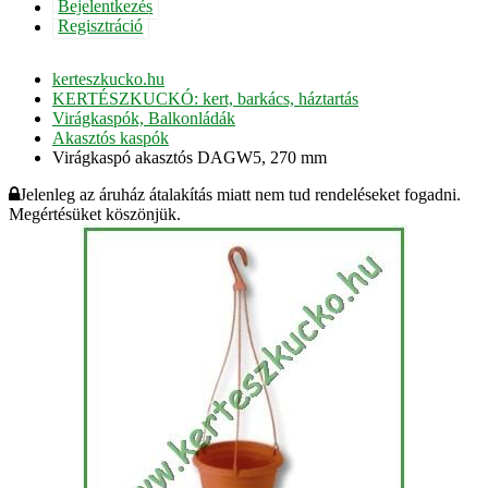
Bejelentkezés
Regisztráció
kerteszkucko.hu
KERTÉSZKUCKÓ: kert, barkács, háztartás
Virágkaspók, Balkonládák
Akasztós kaspók
Virágkaspó akasztós DAGW5, 270 mm
Jelenleg az áruház átalakítás miatt nem tud rendeléseket fogadni.
Megértésüket köszönjük.