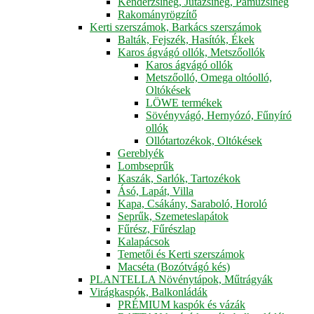
Kenderzsineg, Jutazsineg, Pamuzsineg
Rakományrögzítő
Kerti szerszámok, Barkács szerszámok
Balták, Fejszék, Hasítók, Ékek
Karos ágvágó ollók, Metszőollók
Karos ágvágó ollók
Metszőolló, Omega oltóolló,
Oltókések
LÖWE termékek
Sövényvágó, Hernyózó, Fűnyíró
ollók
Ollótartozékok, Oltókések
Gereblyék
Lombseprűk
Kaszák, Sarlók, Tartozékok
Ásó, Lapát, Villa
Kapa, Csákány, Saraboló, Horoló
Seprűk, Szemeteslapátok
Fűrész, Fűrészlap
Kalapácsok
Temetői és Kerti szerszámok
Macséta (Bozótvágó kés)
PLANTELLA Növénytápok, Műtrágyák
Virágkaspók, Balkonládák
PRÉMIUM kaspók és vázák