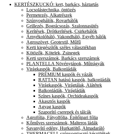
KERTÉSZKUCKÓ: kert, barkács, háztartás
Locsolástechnika, öntözés
Permetezés, Alkatrészek
Szúnyoghálók, Rovarhálók
Grillezés, Bográcsozás, Szalonnasütés
Kerítések, Drótkerítések, Csirkehálók
Árnyékolóháló, Vakondháló, Egyéb hálók
Agroszövet, Geotextil, Műfű
Kerti kiegészítők széles választékban
Kötözők, Kötelek, Zsinegek
Kerti szerszámok, Barkács szerszámok
PLANTELLA Növénytápok, Műtrágyák
Virágkaspók, Balkonládák
PRÉMIUM kaspók és vázák
RATTAN hatású kaspók, balkonládák
Virágkaspók, Virágtálak, Alátétek
Balkonládák, Virágládák
Színes kaspók, Orchideakaspók
Akasztós kaspók
Agyag kaspók
Szaporító cserepek és tálcák
Agrofólia, Fátyolfólia, Építőipari fólia
Kőműves szerszámok, Malteros ládák
Savanyító edény, Hurkatöltő, Almadaráló
THERMACELL szúnyogriasztó készülékek