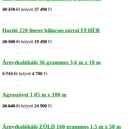
39 370
Ft
helyett
37 490
Ft
Hordó 220 literes bilincses zárral FEHÉR
20 500
Ft
helyett
19 490
Ft
Árnyékolóháló 36 grammos 3,6 m x 10 m
5 715
Ft
helyett
4 700
Ft
Agroszövet 1,05 m x 100 m
26 640
Ft
helyett
24 900
Ft
Árnyékolóháló ZÖLD 160 grammos 1,5 m x 50 m