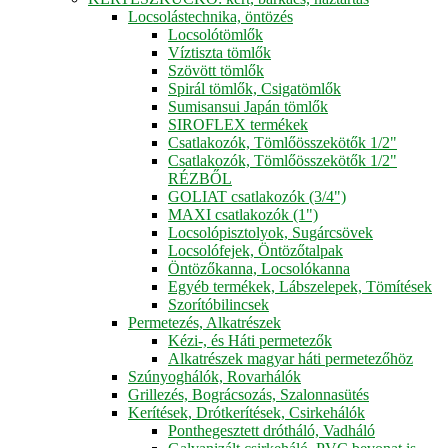
Locsolástechnika, öntözés
Locsolótömlők
Víztiszta tömlők
Szövött tömlők
Spirál tömlők, Csigatömlők
Sumisansui Japán tömlők
SIROFLEX termékek
Csatlakozók, Tömlőösszekötők 1/2"
Csatlakozók, Tömlőösszekötők 1/2"
RÉZBŐL
GOLIAT csatlakozók (3/4")
MAXI csatlakozók (1")
Locsolópisztolyok, Sugárcsövek
Locsolófejek, Öntözőtalpak
Öntözőkanna, Locsolókanna
Egyéb termékek, Lábszelepek, Tömítések
Szorítóbilincsek
Permetezés, Alkatrészek
Kézi-, és Háti permetezők
Alkatrészek magyar háti permetezőhöz
Szúnyoghálók, Rovarhálók
Grillezés, Bográcsozás, Szalonnasütés
Kerítések, Drótkerítések, Csirkehálók
Ponthegesztett drótháló, Vadháló