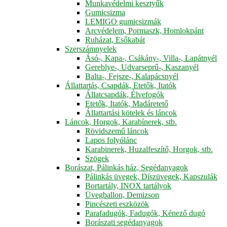
Munkavédelmi kesztyűk
Gumicsizma
LEMIGO gumicsizmák
Arcvédelem, Pormaszk, Homlokpánt
Ruházat, Esőkabát
Szerszámnyelek
Ásó-, Kapa-, Csákány-, Villa-, Lapátnyél
Gereblye-, Udvarseprű-, Kaszanyél
Balta-, Fejsze-, Kalapácsnyél
Állattartás, Csapdák, Etetők, Itatók
Állatcsapdák, Élvefogók
Etetők, Itatók, Madáretető
Állattartási kötelek és láncok
Láncok, Horgok, Karabínerek, stb.
Rövidszemű láncok
Lapos folyólánc
Karabinerek, Huzalfeszítő, Horgok, stb.
Szögek
Borászat, Pálinkás ház, Segédanyagok
Pálinkás üvegek, Díszüvegek, Kapszulák
Bortartály, INOX tartályok
Üvegballon, Demizson
Pincészeti eszközök
Parafadugók, Fadugók, Kénező dugó
Borászati segédanyagok