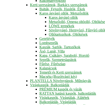
Rakományrögzítő
Kerti szerszámok, Barkács szerszámok
Balták, Fejszék, Hasítók, Ékek
Karos ágvágó ollók, Metszőollók
Karos ágvágó ollók
Metszőolló, Omega oltóolló, Oltókés
LÖWE termékek
Sövényvágó, Hernyózó, Fűnyíró olló
Ollótartozékok, Oltókések
Gereblyék
Lombseprűk
Kaszák, Sarlók, Tartozékok
Ásó, Lapát, Villa
Kapa, Csákány, Saraboló, Horoló
Seprűk, Szemeteslapátok
Fűrész, Fűrészlap
Kalapácsok
Temetői és Kerti szerszámok
Macséta (Bozótvágó kés)
PLANTELLA Növénytápok, Műtrágyák
Virágkaspók, Balkonládák
PRÉMIUM kaspók és vázák
RATTAN hatású kaspók, balkonládák
Virágkaspók, Virágtálak, Alátétek
Balkonládák, Virágládák