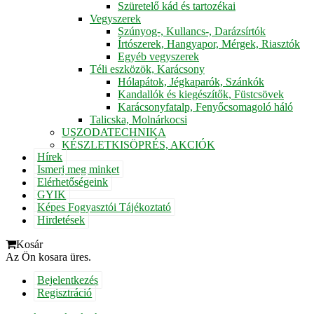
Szüretelő kád és tartozékai
Vegyszerek
Szúnyog-, Kullancs-, Darázsírtók
Írtószerek, Hangyapor, Mérgek, Riasztók
Egyéb vegyszerek
Téli eszközök, Karácsony
Hólapátok, Jégkaparók, Szánkók
Kandallók és kiegészítők, Füstcsövek
Karácsonyfatalp, Fenyőcsomagoló háló
Talicska, Molnárkocsi
USZODATECHNIKA
KÉSZLETKISÖPRÉS, AKCIÓK
Hírek
Ismerj meg minket
Elérhetőségeink
GYIK
Képes Fogyasztói Tájékoztató
Hirdetések
Kosár
Az Ön kosara üres.
Bejelentkezés
Regisztráció