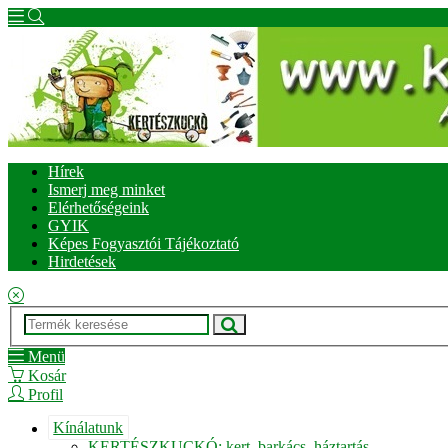
Hírek
Ismerj meg minket
Elérhetőségeink
GYIK
Képes Fogyasztói Tájékoztató
Hirdetések
Menü
Kosár
Profil
Kínálatunk
KERTÉSZKUCKÓ: kert, barkács, háztartás