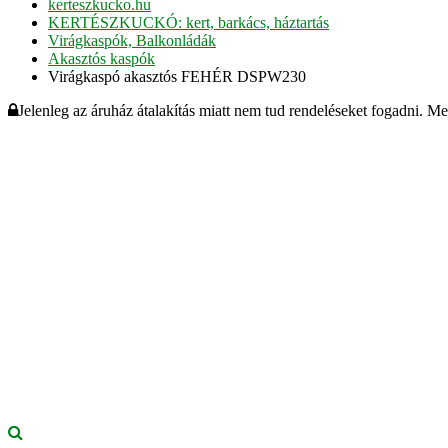
kerteszkucko.hu
KERTÉSZKUCKÓ: kert, barkács, háztartás
Virágkaspók, Balkonládák
Akasztós kaspók
Virágkaspó akasztós FEHÉR DSPW230
Jelenleg az áruház átalakítás miatt nem tud rendeléseket fogadni. M