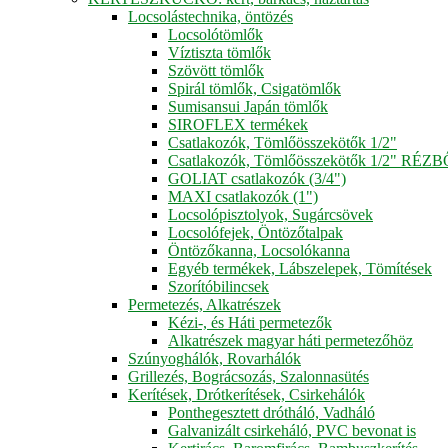
Locsolástechnika, öntözés
Locsolótömlők
Víztiszta tömlők
Szövött tömlők
Spirál tömlők, Csigatömlők
Sumisansui Japán tömlők
SIROFLEX termékek
Csatlakozók, Tömlőösszekötők 1/2"
Csatlakozók, Tömlőösszekötők 1/2" RÉZ
GOLIAT csatlakozók (3/4")
MAXI csatlakozók (1")
Locsolópisztolyok, Sugárcsövek
Locsolófejek, Öntözőtalpak
Öntözőkanna, Locsolókanna
Egyéb termékek, Lábszelepek, Tömítések
Szorítóbilincsek
Permetezés, Alkatrészek
Kézi-, és Háti permetezők
Alkatrészek magyar háti permetezőhöz
Szúnyoghálók, Rovarhálók
Grillezés, Bográcsozás, Szalonnasütés
Kerítések, Drótkerítések, Csirkehálók
Ponthegesztett drótháló, Vadháló
Galvanizált csirkeháló, PVC bevonat is