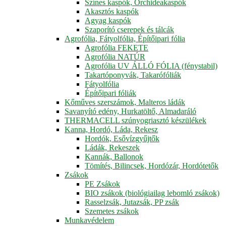
Színes kaspók, Orchideakaspók
Akasztós kaspók
Agyag kaspók
Szaporító cserepek és tálcák
Agrofólia, Fátyolfólia, Építőipari fólia
Agrofólia FEKETE
Agrofólia NATÚR
Agrofólia UV ÁLLÓ FÓLIA (fénystabil)
Takartóponyvák, Takarófóliák
Fátyolfólia
Építőipari fóliák
Kőműves szerszámok, Malteros ládák
Savanyító edény, Hurkatöltő, Almadaráló
THERMACELL szúnyogriasztó készülékek
Kanna, Hordó, Láda, Rekesz
Hordók, Esővízgyűjtők
Ládák, Rekeszek
Kannák, Ballonok
Tömítés, Bilincsek, Hordózár, Hordótetők
Zsákok
PE Zsákok
BIO zsákok (biológiailag lebomló zsákok)
Rasselzsák, Jutazsák, PP zsák
Szemetes zsákok
Munkavédelem