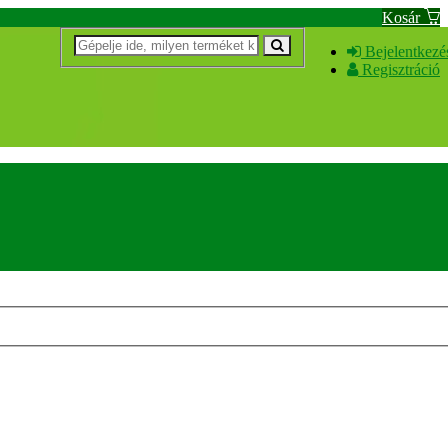
Kosár
Bejelentkezé
Regisztráció