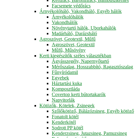
Kertirács, Baromfirács, Bambuszkerítés
Facsemete védőrács
Árnyékolóháló, Vakondháló, Egyéb hálók
Árnyékolóhálók
Vakondhálók
Növénytartó hálók, Uborkahálók
Madárháló, Darázsháló
Agroszövet, Geotextil, Műfű
Agroszövet, Geotextil
Műfű, Műsövény
Kerti kiegészítők széles választékban
Ágyásszegély, Napernyőtartó
Mérőszalag, Hosszabbító, Ragasztószalag
Fűnyíródamil
Egyebek
Háztartási kuka
Komposztláda
Covertop kerti bútortakarók
Napvitorlák
Kötözők, Kötelek, Zsinegek
Szőlőkötöző, Bálázózsineg, Egyéb kötöző
Fonatolt kötél
Kenderkötél
Sodrott PP kötél
Kenderzsineg, Jutazsineg, Pamuzsineg