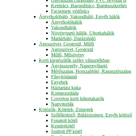
Galvanizált csirkeháló, PVC bevonat is
Kertirács, Baromfirács, Bambuszkerítés
Facsemete védőrács
Árnyékolóháló, Vakondháló, Egyéb hálók
Árnyékolóhálók
Vakondhálók
Növénytartó hálók, Uborkahálók
Madárháló, Darázsháló
Agroszövet, Geotextil, Műfű
Agroszövet, Geotextil
Műfű, Műsövény
Kerti kiegészítők széles választékban
Ágyásszegély, Napernyőtartó
Mérőszalag, Hosszabbító, Ragasztószalag
Fűnyíródamil
Egyebek
Háztartási kuka
Komposztláda
Covertop kerti bútortakarók
Napvitorlák
Kötözők, Kötelek, Zsinegek
Szőlőkötöző, Bálázózsineg, Egyéb kötöző
Fonatolt kötél
Kenderkötél
Sodrott PP kötél