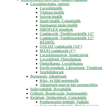
Locsolástechnika, öntözés
Locsolótömlők
Víztiszta tömlők
Szövött tömlők
Spirál tömlők, Csigatömlők
Sumisansui Japán tömlők
SIROFLEX termékek
Csatlakozók, Tömlőösszekötők 1/2"
Csatlakozók, Tömlőösszekötők 1/2"
RÉZBŐL
GOLIAT csatlakozók (3/4")
MAXI csatlakozók (1")
Locsolópisztolyok, Sugárcsövek
Locsolófejek, Öntözőtalpak
Öntözőkanna, Locsolókanna
Egyéb termékek, Lábszelepek, Tömítések
Szorítóbilincsek
Permetezés, Alkatrészek
Kézi-, és Háti permetezők
Alkatrészek magyar háti permetezőhöz
Szúnyoghálók, Rovarhálók
Grillezés, Bográcsozás, Szalonnasütés
Kerítések, Drótkerítések, Csirkehálók
Ponthegesztett drótháló, Vadháló