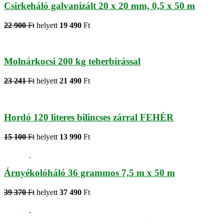
Csirkeháló galvanizált 20 x 20 mm, 0,5 x 50 m
22 900
Ft
helyett
19 490
Ft
Molnárkocsi 200 kg teherbírással
23 241
Ft
helyett
21 490
Ft
Hordó 120 literes bilincses zárral FEHÉR
15 100
Ft
helyett
13 990
Ft
Árnyékolóháló 36 grammos 7,5 m x 50 m
39 370
Ft
helyett
37 490
Ft