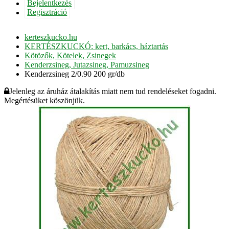
Bejelentkezés
Regisztráció
kerteszkucko.hu
KERTÉSZKUCKÓ: kert, barkács, háztartás
Kötözők, Kötelek, Zsinegek
Kenderzsineg, Jutazsineg, Pamuzsineg
Kenderzsineg 2/0.90 200 gr/db
Jelenleg az áruház átalakítás miatt nem tud rendeléseket fogadni.
Megértésüket köszönjük.