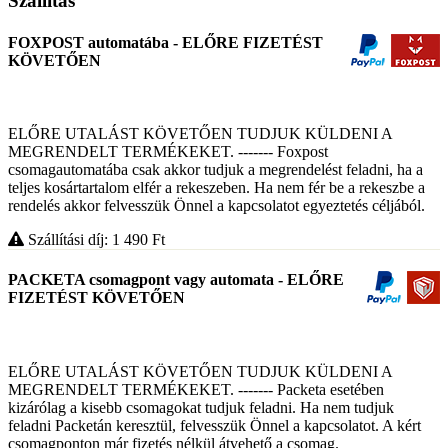
Szállítás
FOXPOST automatába - ELŐRE FIZETÉST
KÖVETŐEN
ELŐRE UTALÁST KÖVETŐEN TUDJUK KÜLDENI A
MEGRENDELT TERMÉKEKET. ------- Foxpost
csomagautomatába csak akkor tudjuk a megrendelést feladni, ha a
teljes kosártartalom elfér a rekeszeben. Ha nem fér be a rekeszbe a
rendelés akkor felvesszük Önnel a kapcsolatot egyeztetés céljából.
Szállítási díj: 1 490
Ft
PACKETA csomagpont vagy automata - ELŐRE
FIZETÉST KÖVETŐEN
ELŐRE UTALÁST KÖVETŐEN TUDJUK KÜLDENI A
MEGRENDELT TERMÉKEKET. ------- Packeta esetében
kizárólag a kisebb csomagokat tudjuk feladni. Ha nem tudjuk
feladni Packetán keresztül, felvesszük Önnel a kapcsolatot. A kért
csomagponton már fizetés nélkül átvehető a csomag.