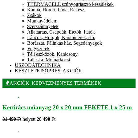
THERMACELL szúnyogriasztó készülékek
Kanna, Hordó, Láda, Rekesz
Zsákok
Munkavédelem
Szerszámnyelek
Állattartás, Csapdák, Etetők, Itatók
Láncok, Horgok, Karabínerek, stb.
Borászat, Pálinkás ház, Segédanyagok
Vegyszerek
Téli eszközök, Karácsony
Talicska, Molnárkocsi
USZODATECHNIKA
KÉSZLETKISÖPRÉS, AKCIÓK
AKCIÓK, KEDVEZMÉNYES TERMÉKEK
Kertirács műanyag 20 x 20 mm FEKETE 1 x 25 m
31 490
Ft
helyett
28 490
Ft