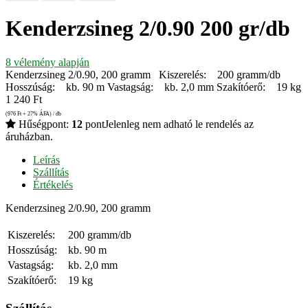
Kenderzsineg 2/0.90 200 gr/db
8
vélemény alapján
Kenderzsineg 2/0.90, 200 gramm Kiszerelés: 200 gramm/db
Hosszúság: kb. 90 m Vastagság: kb. 2,0 mm Szakítóerő: 19 kg
1 240
Ft
(976
Ft
+ 27% ÁFA) / db
Hűségpont:
12
pont
Jelenleg nem adható le rendelés az
áruházban.
Leírás
Szállítás
Értékelés
Kenderzsineg 2/0.90, 200 gramm
Kiszerelés:
200 gramm/db
Hosszúság:
kb. 90 m
Vastagság:
kb. 2,0 mm
Szakítóerő:
19 kg