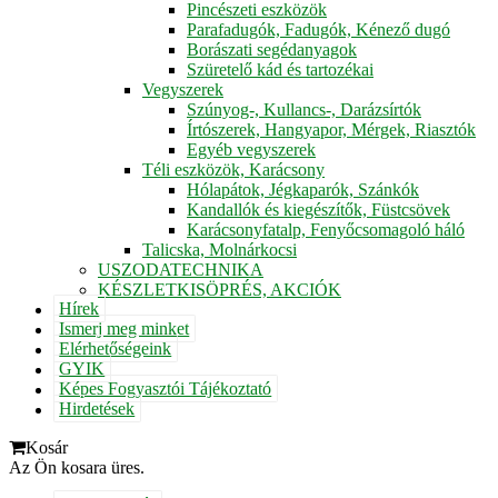
Pincészeti eszközök
Parafadugók, Fadugók, Kénező dugó
Borászati segédanyagok
Szüretelő kád és tartozékai
Vegyszerek
Szúnyog-, Kullancs-, Darázsírtók
Írtószerek, Hangyapor, Mérgek, Riasztók
Egyéb vegyszerek
Téli eszközök, Karácsony
Hólapátok, Jégkaparók, Szánkók
Kandallók és kiegészítők, Füstcsövek
Karácsonyfatalp, Fenyőcsomagoló háló
Talicska, Molnárkocsi
USZODATECHNIKA
KÉSZLETKISÖPRÉS, AKCIÓK
Hírek
Ismerj meg minket
Elérhetőségeink
GYIK
Képes Fogyasztói Tájékoztató
Hirdetések
Kosár
Az Ön kosara üres.