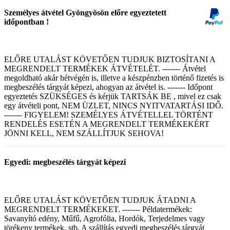
Személyes átvétel Gyöngyösön előre egyeztetett
időpontban !
ELŐRE UTALÁST KÖVETŐEN TUDJUK BIZTOSÍTANI A
MEGRENDELT TERMÉKEK ÁTVÉTELÉT. ------- Átvétel
megoldható akár hétvégén is, illetve a készpénzben történő fizetés is
megbeszélés tárgyát képezi, ahogyan az átvétel is. ------- Időpont
egyeztetés SZÜKSÉGES és kérjük TARTSÁK BE , mivel ez csak
egy átvételi pont, NEM ÜZLET, NINCS NYITVATARTÁSI IDŐ.
------- FIGYELEM! SZEMÉLYES ÁTVÉTELLEL TÖRTÉNT
RENDELÉS ESETÉN A MEGRENDELT TERMÉKEKÉRT
JÖNNI KELL, NEM SZÁLLÍTJUK SEHOVA!
Egyedi: megbeszélés tárgyát képezi
ELŐRE UTALÁST KÖVETŐEN TUDJUK ÁTADNI A
MEGRENDELT TERMÉKEKET. ------- Példatermékek:
Savanyító edény, Műfű, Agrofólia, Hordók, Terjedelmes vagy
törékeny termékek, stb. A szállítás egyedi megbeszélés tárgyát