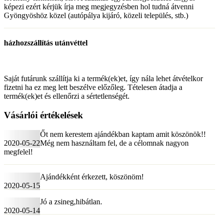
képezi ezért kérjük írja meg megjegyzésben hol tudná átvenni
Gyöngyöshöz közel (autópálya kijáró, közeli település, stb.)
házhozszállítás utánvéttel
Saját futárunk szállítja ki a termék(ek)et, így nála lehet átvételkor
fizetni ha ez meg lett beszélve előzőleg. Tételesen átadja a
termék(ek)et és ellenőrzi a sértetlenségét.
Vásárlói értékelések
Őt nem kerestem ajándékban kaptam amit köszönök!!
2020-05-22
Még nem használtam fel, de a célomnak nagyon
megfelel!
Ajándékként érkezett, köszönöm!
2020-05-15
Jó a zsineg,hibátlan.
2020-05-14