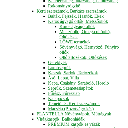
Kenderzsineg, Jutazsineg, Pamuzsineg
Rakományrögzítő
Kerti szerszámok, Barkács szerszámok
Balták, Fejszék, Hasítók, Ékek
Karos ágvágó ollók, Metszőollók
Karos ágvágó ollók
Metszőolló, Omega oltóolló,
Oltókések
LÖWE termékek
Sövényvágó, Hernyózó, Fűnyíró
ollók
Ollótartozékok, Oltókések
Gereblyék
Lombseprűk
Kaszák, Sarlók, Tartozékok
Ásó, Lapát, Villa
Kapa, Csákány, Saraboló, Horoló
Seprűk, Szemeteslapátok
Fűrész, Fűrészlap
Kalapácsok
Temetői és Kerti szerszámok
Macséta (Bozótvágó kés)
PLANTELLA Növénytápok, Műtrágyák
Virágkaspók, Balkonládák
PRÉMIUM kaspók és vázák