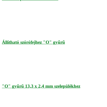
Állítható szórófejhez "O" gyűrű
"O" gyűrű 13,3 x 2,4 mm szelepülékhez