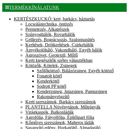
TERMÉKKÍNÁLATUNK
KERTÉSZKUCKÓ: kert, barkács, háztartás
Locsolástechnika, öntözés
Permetezés, Alkatrészek
Szúnyoghálók, Rovarhálók
Grillezés, Bográcsozás, Szalonnasütés
Kerítések, Drótkerítések, Csirkehálók
Árnyékolóháló, Vakondháló, Egyéb hálók
Agroszövet, Geotextil, Műfű
Kerti kiegészítők széles választékban
Kötözők, Kötelek, Zsinegek
Szőlőkötöző, Bálázózsineg, Egyéb kötöző
Fonatolt kötél
Kenderkötél
Sodrott PP kötél
Kenderzsineg, Jutazsineg, Pamuzsineg
Rakományrögzítő
Kerti szerszámok, Barkács szerszámok
PLANTELLA Növénytápok, Műtrágyák
Virágkaspók, Balkonládák
Agrofólia, Fátyolfólia, Építőipari fólia
Kőműves szerszámok, Malteros ládák
Savanyító edény, Hurkatöltő, Almadaráló