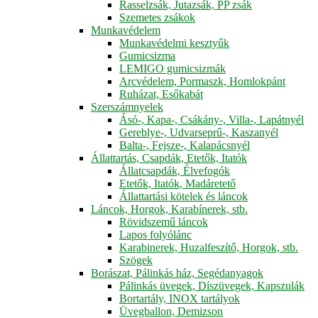
Rasselzsák, Jutazsák, PP zsák
Szemetes zsákok
Munkavédelem
Munkavédelmi kesztyűk
Gumicsizma
LEMIGO gumicsizmák
Arcvédelem, Pormaszk, Homlokpánt
Ruházat, Esőkabát
Szerszámnyelek
Ásó-, Kapa-, Csákány-, Villa-, Lapátnyél
Gereblye-, Udvarseprű-, Kaszanyél
Balta-, Fejsze-, Kalapácsnyél
Állattartás, Csapdák, Etetők, Itatók
Állatcsapdák, Élvefogók
Etetők, Itatók, Madáretető
Állattartási kötelek és láncok
Láncok, Horgok, Karabínerek, stb.
Rövidszemű láncok
Lapos folyólánc
Karabinerek, Huzalfeszítő, Horgok, stb.
Szögek
Borászat, Pálinkás ház, Segédanyagok
Pálinkás üvegek, Díszüvegek, Kapszulák
Bortartály, INOX tartályok
Üvegballon, Demizson