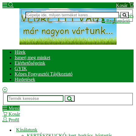
Kosár
Bejelentkezés
Regisztráció
Hírek
Ismerj meg minket
Elérhetőségeink
GYIK
Képes Fogyasztói Tájékoztató
Hirdetések
Menü
Kosár
Profil
Kínálatunk
KERTÉSZKUCKÓ: kert, barkács, háztartás