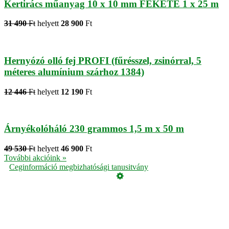
Kertirács műanyag 10 x 10 mm FEKETE 1 x 25 m
31 490
Ft
helyett
28 900
Ft
Hernyózó olló fej PROFI (fűrésszel, zsinórral, 5
méteres alumínium szárhoz 1384)
12 446
Ft
helyett
12 190
Ft
Árnyékolóháló 230 grammos 1,5 m x 50 m
49 530
Ft
helyett
46 900
Ft
További akcióink »
Ceginformáció megbizhatósági tanusitvány
Üzemeltető
Online elállás
Teljes katalógus
Vásárlói értékelések
Adatvédelmi tájékoztató