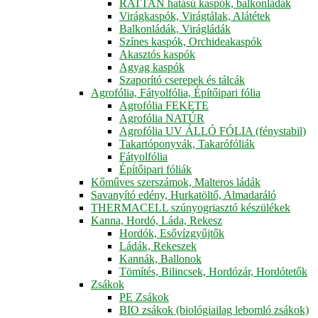
RATTAN hatású kaspók, balkonládák
Virágkaspók, Virágtálak, Alátétek
Balkonládák, Virágládák
Színes kaspók, Orchideakaspók
Akasztós kaspók
Agyag kaspók
Szaporító cserepek és tálcák
Agrofólia, Fátyolfólia, Építőipari fólia
Agrofólia FEKETE
Agrofólia NATÚR
Agrofólia UV ÁLLÓ FÓLIA (fénystabil)
Takartóponyvák, Takarófóliák
Fátyolfólia
Építőipari fóliák
Kőműves szerszámok, Malteros ládák
Savanyító edény, Hurkatöltő, Almadaráló
THERMACELL szúnyogriasztó készülékek
Kanna, Hordó, Láda, Rekesz
Hordók, Esővízgyűjtők
Ládák, Rekeszek
Kannák, Ballonok
Tömítés, Bilincsek, Hordózár, Hordótetők
Zsákok
PE Zsákok
BIO zsákok (biológiailag lebomló zsákok)