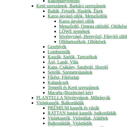
Rakományrögzítő
Kerti szerszámok, Barkács szerszámok
Balták, Fejszék, Hasítók, Ékek
Karos ágvágó ollók, Metszőollók
Karos ágvágó ollók
Metszőolló, Omega oltóolló, Oltókés
LÖWE termékek
Sövényvágó, Hernyózó, Fűnyíró olló
Ollótartozékok, Oltókések
Gereblyék
Lombseprűk
Kaszák, Sarlók, Tartozékok
Ásó, Lapát, Villa
Kapa, Csákány, Saraboló, Horoló
Seprűk, Szemeteslapátok
Fűrész, Fűrészlap
Kalapácsok
Temetői és Kerti szerszámok
Macséta (Bozótvágó kés)
PLANTELLA Növénytápok, Műtrágyák
Virágkaspók, Balkonládák
PRÉMIUM kaspók és vázák
RATTAN hatású kaspók, balkonládák
Virágkaspók, Virágtálak, Alátétek
Balkonládák, Virágládák