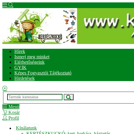
Hírek
Ismerj meg minket
Elérhetőségeink
GYIK
Képes Fogyasztói Tájékoztató
Hirdetések
Menü
Kosár
Profil
Kínálatunk
KERTÉSZKUCKÓ: kert, barkács, háztartás