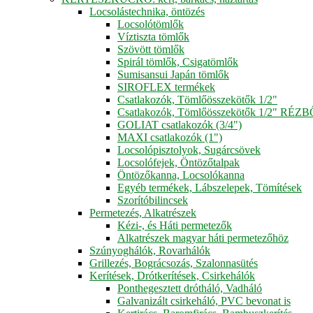
Locsolástechnika, öntözés
Locsolótömlők
Víztiszta tömlők
Szövött tömlők
Spirál tömlők, Csigatömlők
Sumisansui Japán tömlők
SIROFLEX termékek
Csatlakozók, Tömlőösszekötők 1/2"
Csatlakozók, Tömlőösszekötők 1/2" RÉZ
GOLIAT csatlakozók (3/4")
MAXI csatlakozók (1")
Locsolópisztolyok, Sugárcsövek
Locsolófejek, Öntözőtalpak
Öntözőkanna, Locsolókanna
Egyéb termékek, Lábszelepek, Tömítések
Szorítóbilincsek
Permetezés, Alkatrészek
Kézi-, és Háti permetezők
Alkatrészek magyar háti permetezőhöz
Szúnyoghálók, Rovarhálók
Grillezés, Bográcsozás, Szalonnasütés
Kerítések, Drótkerítések, Csirkehálók
Ponthegesztett drótháló, Vadháló
Galvanizált csirkeháló, PVC bevonat is