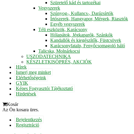
Szüretelő kád és tartozékai
Vegyszerek
Szúnyog-, Kullancs-, Darázsírtók
Írtószerek, Hangyapor, Mérgek, Riasztók
Egyéb vegyszerek
Téli eszközök, Karácsony
Hólapátok, Jégkaparók, Szánkók
Kandallók és kiegészítők, Füstcsövek
Karácsonyfatalp, Fenyőcsomagoló háló
Talicska, Molnárkocsi
USZODATECHNIKA
KÉSZLETKISÖPRÉS, AKCIÓK
Hírek
Ismerj meg minket
Elérhetőségeink
GYIK
Képes Fogyasztói Tájékoztató
Hirdetések
Kosár
Az Ön kosara üres.
Bejelentkezés
Regisztráció