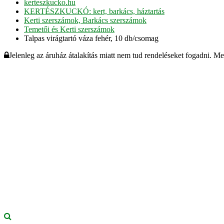
kerteszkucko.hu
KERTÉSZKUCKÓ: kert, barkács, háztartás
Kerti szerszámok, Barkács szerszámok
Temetői és Kerti szerszámok
Talpas virágtartó váza fehér, 10 db/csomag
Jelenleg az áruház átalakítás miatt nem tud rendeléseket fogadni. M