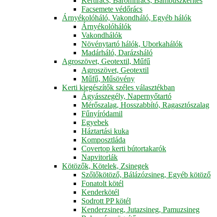
Kertirács, Baromfirács, Bambuszkerítés
Facsemete védőrács
Árnyékolóháló, Vakondháló, Egyéb hálók
Árnyékolóhálók
Vakondhálók
Növénytartó hálók, Uborkahálók
Madárháló, Darázsháló
Agroszövet, Geotextil, Műfű
Agroszövet, Geotextil
Műfű, Műsövény
Kerti kiegészítők széles választékban
Ágyásszegély, Napernyőtartó
Mérőszalag, Hosszabbító, Ragasztószalag
Fűnyíródamil
Egyebek
Háztartási kuka
Komposztláda
Covertop kerti bútortakarók
Napvitorlák
Kötözők, Kötelek, Zsinegek
Szőlőkötöző, Bálázózsineg, Egyéb kötöző
Fonatolt kötél
Kenderkötél
Sodrott PP kötél
Kenderzsineg, Jutazsineg, Pamuzsineg