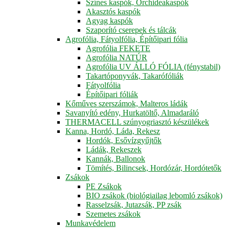
Színes kaspók, Orchideakaspók
Akasztós kaspók
Agyag kaspók
Szaporító cserepek és tálcák
Agrofólia, Fátyolfólia, Építőipari fólia
Agrofólia FEKETE
Agrofólia NATÚR
Agrofólia UV ÁLLÓ FÓLIA (fénystabil)
Takartóponyvák, Takarófóliák
Fátyolfólia
Építőipari fóliák
Kőműves szerszámok, Malteros ládák
Savanyító edény, Hurkatöltő, Almadaráló
THERMACELL szúnyogriasztó készülékek
Kanna, Hordó, Láda, Rekesz
Hordók, Esővízgyűjtők
Ládák, Rekeszek
Kannák, Ballonok
Tömítés, Bilincsek, Hordózár, Hordótetők
Zsákok
PE Zsákok
BIO zsákok (biológiailag lebomló zsákok)
Rasselzsák, Jutazsák, PP zsák
Szemetes zsákok
Munkavédelem