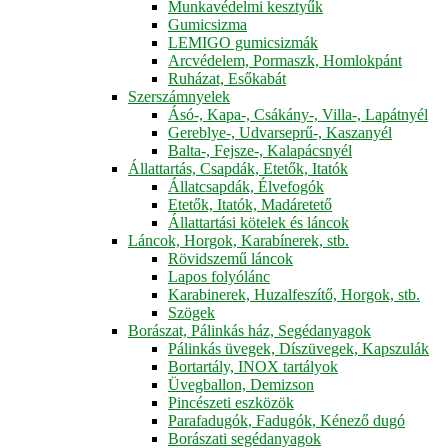
Munkavédelmi kesztyűk
Gumicsizma
LEMIGO gumicsizmák
Arcvédelem, Pormaszk, Homlokpánt
Ruházat, Esőkabát
Szerszámnyelek
Ásó-, Kapa-, Csákány-, Villa-, Lapátnyél
Gereblye-, Udvarseprű-, Kaszanyél
Balta-, Fejsze-, Kalapácsnyél
Állattartás, Csapdák, Etetők, Itatók
Állatcsapdák, Élvefogók
Etetők, Itatók, Madáretető
Állattartási kötelek és láncok
Láncok, Horgok, Karabínerek, stb.
Rövidszemű láncok
Lapos folyólánc
Karabinerek, Huzalfeszítő, Horgok, stb.
Szögek
Borászat, Pálinkás ház, Segédanyagok
Pálinkás üvegek, Díszüvegek, Kapszulák
Bortartály, INOX tartályok
Üvegballon, Demizson
Pincészeti eszközök
Parafadugók, Fadugók, Kénező dugó
Borászati segédanyagok