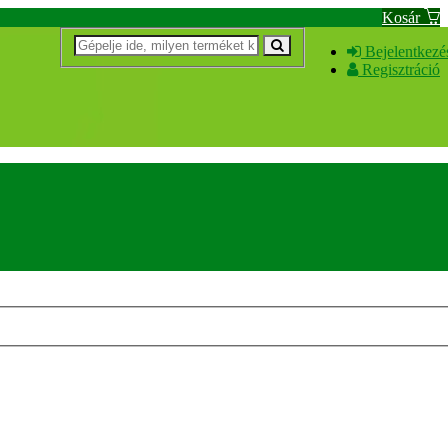
Kosár
Bejelentkezé
Regisztráció