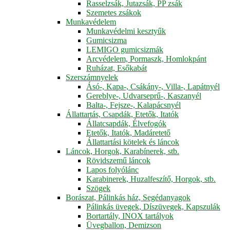
Rasselzsák, Jutazsák, PP zsák
Szemetes zsákok
Munkavédelem
Munkavédelmi kesztyűk
Gumicsizma
LEMIGO gumicsizmák
Arcvédelem, Pormaszk, Homlokpánt
Ruházat, Esőkabát
Szerszámnyelek
Ásó-, Kapa-, Csákány-, Villa-, Lapátnyél
Gereblye-, Udvarseprű-, Kaszanyél
Balta-, Fejsze-, Kalapácsnyél
Állattartás, Csapdák, Etetők, Itatók
Állatcsapdák, Élvefogók
Etetők, Itatók, Madáretető
Állattartási kötelek és láncok
Láncok, Horgok, Karabínerek, stb.
Rövidszemű láncok
Lapos folyólánc
Karabinerek, Huzalfeszítő, Horgok, stb.
Szögek
Borászat, Pálinkás ház, Segédanyagok
Pálinkás üvegek, Díszüvegek, Kapszulák
Bortartály, INOX tartályok
Üvegballon, Demizson