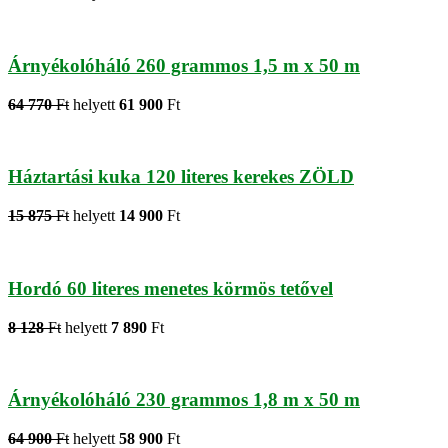
Árnyékolóháló 260 grammos 1,5 m x 50 m
64 770
Ft
helyett
61 900
Ft
Háztartási kuka 120 literes kerekes ZÖLD
15 875
Ft
helyett
14 900
Ft
Hordó 60 literes menetes körmös tetővel
8 128
Ft
helyett
7 890
Ft
Árnyékolóháló 230 grammos 1,8 m x 50 m
64 900
Ft
helyett
58 900
Ft