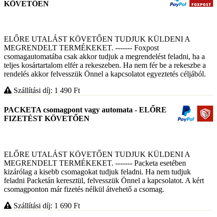
KÖVETŐEN
ELŐRE UTALÁST KÖVETŐEN TUDJUK KÜLDENI A
MEGRENDELT TERMÉKEKET. ------- Foxpost
csomagautomatába csak akkor tudjuk a megrendelést feladni, ha a
teljes kosártartalom elfér a rekeszeben. Ha nem fér be a rekeszbe a
rendelés akkor felvesszük Önnel a kapcsolatot egyeztetés céljából.
Szállítási díj: 1 490
Ft
PACKETA csomagpont vagy automata - ELŐRE
FIZETÉST KÖVETŐEN
ELŐRE UTALÁST KÖVETŐEN TUDJUK KÜLDENI A
MEGRENDELT TERMÉKEKET. ------- Packeta esetében
kizárólag a kisebb csomagokat tudjuk feladni. Ha nem tudjuk
feladni Packetán keresztül, felvesszük Önnel a kapcsolatot. A kért
csomagponton már fizetés nélkül átvehető a csomag.
Szállítási díj: 1 690
Ft