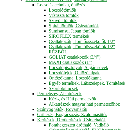
Locsolástechnika, öntözés
Locsolótömlők
Víztiszta tömlők
Szövött tömlők
Spirál tömlők, Csigatömlők
Sumisansui Japán tömlők
SIROFLEX termékek
Csatlakozók, Tömlőösszekötők 1/2"
Csatlakozók, Tömlőösszekötők 1/2"
RÉZBŐL
GOLIAT csatlakozók (3/4")
MAXI csatlakozók (1")
Locsolópisztolyok, Sugárcsövek
Locsolófejek, Öntözőtalpak
Öntözőkanna, Locsolókanna
Egyéb termékek, Lábszelepek, Tömítések
Szorítóbilincsek
Permetezés, Alkatrészek
Kézi-, és Háti permetezők
Alkatrészek magyar háti permetezőhöz
Szúnyoghálók, Rovarhálók
Grillezés, Bográcsozás, Szalonnasütés
Kerítések, Drótkerítések, Csirkehálók
Ponthegesztett drótháló, Vadháló