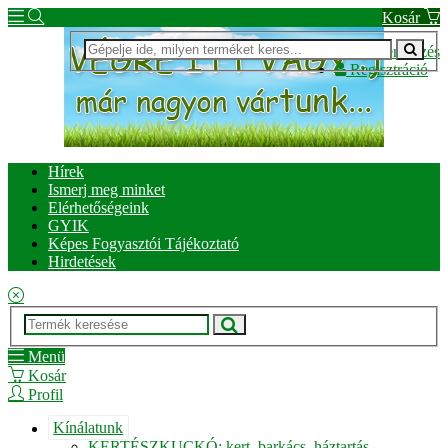
Kosár
Bejelentkezés
Regisztráció
Hírek
Ismerj meg minket
Elérhetőségeink
GYIK
Képes Fogyasztói Tájékoztató
Hirdetések
Menü
Kosár
Profil
Kínálatunk
KERTÉSZKUCKÓ: kert, barkács, háztartás