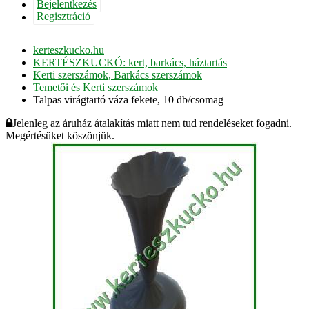
Bejelentkezés
Regisztráció
kerteszkucko.hu
KERTÉSZKUCKÓ: kert, barkács, háztartás
Kerti szerszámok, Barkács szerszámok
Temetői és Kerti szerszámok
Talpas virágtartó váza fekete, 10 db/csomag
Jelenleg az áruház átalakítás miatt nem tud rendeléseket fogadni.
Megértésüket köszönjük.