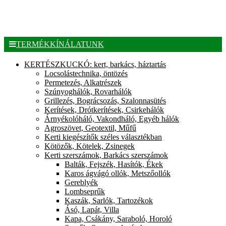
TERMÉKKÍNÁLATUNK
KERTÉSZKUCKÓ: kert, barkács, háztartás
Locsolástechnika, öntözés
Permetezés, Alkatrészek
Szúnyoghálók, Rovarhálók
Grillezés, Bográcsozás, Szalonnasütés
Kerítések, Drótkerítések, Csirkehálók
Árnyékolóháló, Vakondháló, Egyéb hálók
Agroszövet, Geotextil, Műfű
Kerti kiegészítők széles választékban
Kötözők, Kötelek, Zsinegek
Kerti szerszámok, Barkács szerszámok
Balták, Fejszék, Hasítók, Ékek
Karos ágvágó ollók, Metszőollók
Gereblyék
Lombseprűk
Kaszák, Sarlók, Tartozékok
Ásó, Lapát, Villa
Kapa, Csákány, Saraboló, Horoló