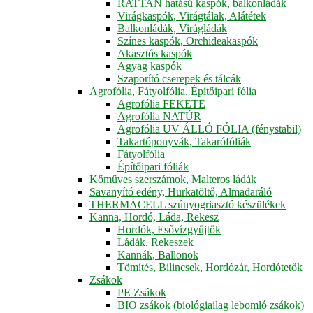
RATTAN hatású kaspók, balkonládák
Virágkaspók, Virágtálak, Alátétek
Balkonládák, Virágládák
Színes kaspók, Orchideakaspók
Akasztós kaspók
Agyag kaspók
Szaporító cserepek és tálcák
Agrofólia, Fátyolfólia, Építőipari fólia
Agrofólia FEKETE
Agrofólia NATÚR
Agrofólia UV ÁLLÓ FÓLIA (fénystabil)
Takartóponyvák, Takarófóliák
Fátyolfólia
Építőipari fóliák
Kőműves szerszámok, Malteros ládák
Savanyító edény, Hurkatöltő, Almadaráló
THERMACELL szúnyogriasztó készülékek
Kanna, Hordó, Láda, Rekesz
Hordók, Esővízgyűjtők
Ládák, Rekeszek
Kannák, Ballonok
Tömítés, Bilincsek, Hordózár, Hordótetők
Zsákok
PE Zsákok
BIO zsákok (biológiailag lebomló zsákok)