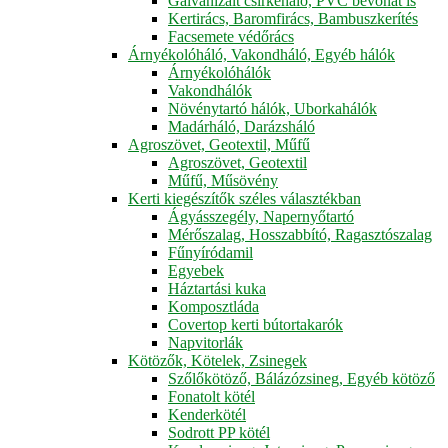
Galvanizált csirkeháló, PVC bevonat is
Kertirács, Baromfirács, Bambuszkerítés
Facsemete védőrács
Árnyékolóháló, Vakondháló, Egyéb hálók
Árnyékolóhálók
Vakondhálók
Növénytartó hálók, Uborkahálók
Madárháló, Darázsháló
Agroszövet, Geotextil, Műfű
Agroszövet, Geotextil
Műfű, Műsövény
Kerti kiegészítők széles választékban
Ágyásszegély, Napernyőtartó
Mérőszalag, Hosszabbító, Ragasztószalag
Fűnyíródamil
Egyebek
Háztartási kuka
Komposztláda
Covertop kerti bútortakarók
Napvitorlák
Kötözők, Kötelek, Zsinegek
Szőlőkötöző, Bálázózsineg, Egyéb kötöző
Fonatolt kötél
Kenderkötél
Sodrott PP kötél