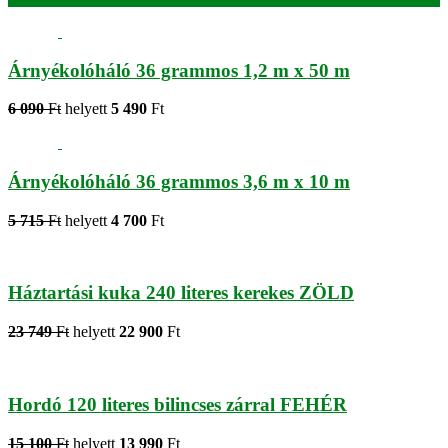
Árnyékolóháló 36 grammos 1,2 m x 50 m
6 090
Ft
helyett
5 490
Ft
Árnyékolóháló 36 grammos 3,6 m x 10 m
5 715
Ft
helyett
4 700
Ft
Háztartási kuka 240 literes kerekes ZÖLD
23 749
Ft
helyett
22 900
Ft
Hordó 120 literes bilincses zárral FEHÉR
15 100
Ft
helyett
13 990
Ft