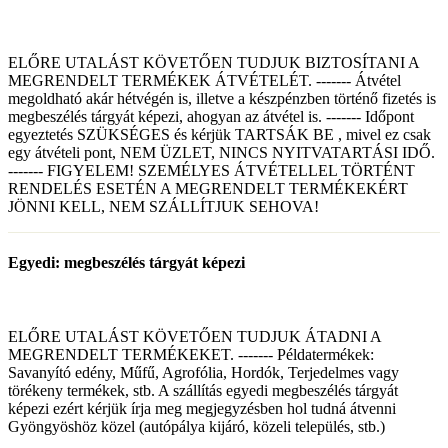
ELŐRE UTALÁST KÖVETŐEN TUDJUK BIZTOSÍTANI A
MEGRENDELT TERMÉKEK ÁTVÉTELÉT. ------- Átvétel
megoldható akár hétvégén is, illetve a készpénzben történő fizetés is
megbeszélés tárgyát képezi, ahogyan az átvétel is. ------- Időpont
egyeztetés SZÜKSÉGES és kérjük TARTSÁK BE , mivel ez csak
egy átvételi pont, NEM ÜZLET, NINCS NYITVATARTÁSI IDŐ.
------- FIGYELEM! SZEMÉLYES ÁTVÉTELLEL TÖRTÉNT
RENDELÉS ESETÉN A MEGRENDELT TERMÉKEKÉRT
JÖNNI KELL, NEM SZÁLLÍTJUK SEHOVA!
Egyedi: megbeszélés tárgyát képezi
ELŐRE UTALÁST KÖVETŐEN TUDJUK ÁTADNI A
MEGRENDELT TERMÉKEKET. ------- Példatermékek:
Savanyító edény, Műfű, Agrofólia, Hordók, Terjedelmes vagy
törékeny termékek, stb. A szállítás egyedi megbeszélés tárgyát
képezi ezért kérjük írja meg megjegyzésben hol tudná átvenni
Gyöngyöshöz közel (autópálya kijáró, közeli település, stb.)