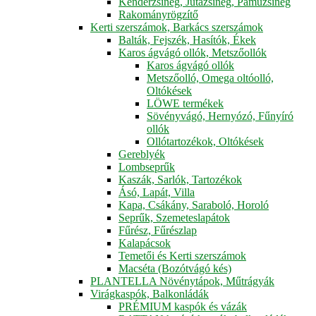
Kenderzsineg, Jutazsineg, Pamuzsineg
Rakományrögzítő
Kerti szerszámok, Barkács szerszámok
Balták, Fejszék, Hasítók, Ékek
Karos ágvágó ollók, Metszőollók
Karos ágvágó ollók
Metszőolló, Omega oltóolló,
Oltókések
LÖWE termékek
Sövényvágó, Hernyózó, Fűnyíró
ollók
Ollótartozékok, Oltókések
Gereblyék
Lombseprűk
Kaszák, Sarlók, Tartozékok
Ásó, Lapát, Villa
Kapa, Csákány, Saraboló, Horoló
Seprűk, Szemeteslapátok
Fűrész, Fűrészlap
Kalapácsok
Temetői és Kerti szerszámok
Macséta (Bozótvágó kés)
PLANTELLA Növénytápok, Műtrágyák
Virágkaspók, Balkonládák
PRÉMIUM kaspók és vázák