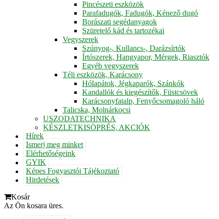
Pincészeti eszközök
Parafadugók, Fadugók, Kénező dugó
Borászati segédanyagok
Szüretelő kád és tartozékai
Vegyszerek
Szúnyog-, Kullancs-, Darázsírtók
Írtószerek, Hangyapor, Mérgek, Riasztók
Egyéb vegyszerek
Téli eszközök, Karácsony
Hólapátok, Jégkaparók, Szánkók
Kandallók és kiegészítők, Füstcsövek
Karácsonyfatalp, Fenyőcsomagoló háló
Talicska, Molnárkocsi
USZODATECHNIKA
KÉSZLETKISÖPRÉS, AKCIÓK
Hírek
Ismerj meg minket
Elérhetőségeink
GYIK
Képes Fogyasztói Tájékoztató
Hirdetések
Kosár
Az Ön kosara üres.