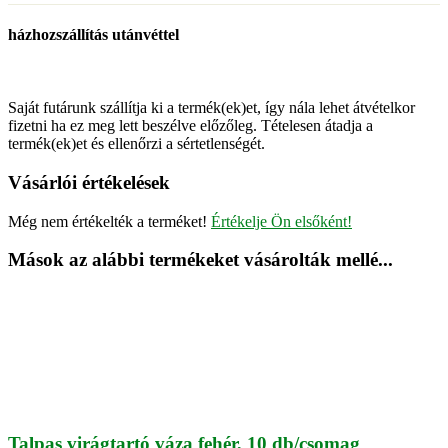
házhozszállítás utánvéttel
Saját futárunk szállítja ki a termék(ek)et, így nála lehet átvételkor
fizetni ha ez meg lett beszélve előzőleg. Tételesen átadja a
termék(ek)et és ellenőrzi a sértetlenségét.
Vásárlói értékelések
Még nem értékelték a terméket!
Értékelje Ön elsőként!
Mások az alábbi termékeket vásárolták mellé...
Talpas virágtartó váza fehér, 10 db/csomag