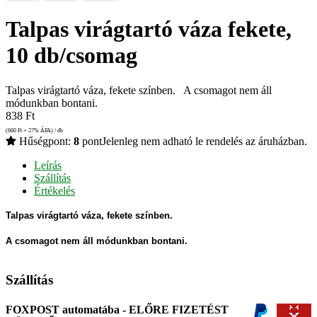
Talpas virágtartó váza fekete,
10 db/csomag
Talpas virágtartó váza, fekete színben. A csomagot nem áll
módunkban bontani.
838
Ft
(660
Ft
+ 27% ÁFA) / db
Hűségpont:
8
pont
Jelenleg nem adható le rendelés az áruházban.
Leírás
Szállítás
Értékelés
Talpas virágtartó váza, fekete színben.
A csomagot nem áll módunkban bontani.
Szállítás
FOXPOST automatába - ELŐRE FIZETÉST