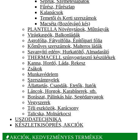
Seprűk, Szemeteslapátok
Fűrész, Fűrészlap
Kalapácsok
Temetői és Kerti szerszámok
Macséta (Bozótvágó kés)
PLANTELLA Növénytápok, Műtrágyák
Virágkaspók, Balkonládák
Agrofólia, Fátyolfólia, Építőipari fólia
Kőműves szerszámok, Malteros ládák
Savanyító edény, Hurkatöltő, Almadaráló
THERMACELL szúnyogriasztó készülékek
Kanna, Hordó, Láda, Rekesz
Zsákok
Munkavédelem
Szerszámnyelek
Állattartás, Csapdák, Etetők, Itatók
Láncok, Horgok, Karabínerek, stb.
Borászat, Pálinkás ház, Segédanyagok
Vegyszerek
Téli eszközök, Karácsony
Talicska, Molnárkocsi
USZODATECHNIKA
KÉSZLETKISÖPRÉS, AKCIÓK
AKCIÓK, KEDVEZMÉNYES TERMÉKEK