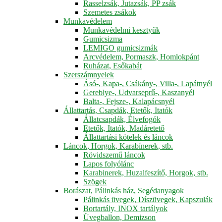
Rasselzsák, Jutazsák, PP zsák
Szemetes zsákok
Munkavédelem
Munkavédelmi kesztyűk
Gumicsizma
LEMIGO gumicsizmák
Arcvédelem, Pormaszk, Homlokpánt
Ruházat, Esőkabát
Szerszámnyelek
Ásó-, Kapa-, Csákány-, Villa-, Lapátnyél
Gereblye-, Udvarseprű-, Kaszanyél
Balta-, Fejsze-, Kalapácsnyél
Állattartás, Csapdák, Etetők, Itatók
Állatcsapdák, Élvefogók
Etetők, Itatók, Madáretető
Állattartási kötelek és láncok
Láncok, Horgok, Karabínerek, stb.
Rövidszemű láncok
Lapos folyólánc
Karabinerek, Huzalfeszítő, Horgok, stb.
Szögek
Borászat, Pálinkás ház, Segédanyagok
Pálinkás üvegek, Díszüvegek, Kapszulák
Bortartály, INOX tartályok
Üvegballon, Demizson