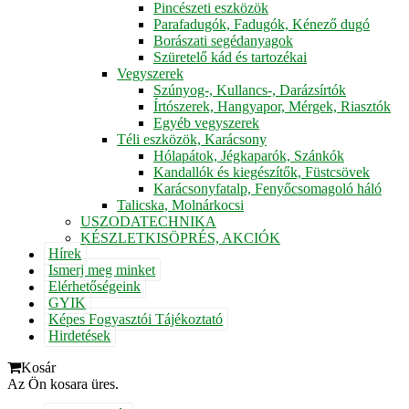
Pincészeti eszközök
Parafadugók, Fadugók, Kénező dugó
Borászati segédanyagok
Szüretelő kád és tartozékai
Vegyszerek
Szúnyog-, Kullancs-, Darázsírtók
Írtószerek, Hangyapor, Mérgek, Riasztók
Egyéb vegyszerek
Téli eszközök, Karácsony
Hólapátok, Jégkaparók, Szánkók
Kandallók és kiegészítők, Füstcsövek
Karácsonyfatalp, Fenyőcsomagoló háló
Talicska, Molnárkocsi
USZODATECHNIKA
KÉSZLETKISÖPRÉS, AKCIÓK
Hírek
Ismerj meg minket
Elérhetőségeink
GYIK
Képes Fogyasztói Tájékoztató
Hirdetések
Kosár
Az Ön kosara üres.