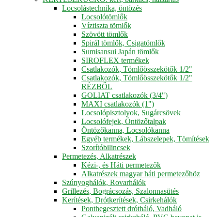
Locsolástechnika, öntözés
Locsolótömlők
Víztiszta tömlők
Szövött tömlők
Spirál tömlők, Csigatömlők
Sumisansui Japán tömlők
SIROFLEX termékek
Csatlakozók, Tömlőösszekötők 1/2"
Csatlakozók, Tömlőösszekötők 1/2"
RÉZBŐL
GOLIAT csatlakozók (3/4")
MAXI csatlakozók (1")
Locsolópisztolyok, Sugárcsövek
Locsolófejek, Öntözőtalpak
Öntözőkanna, Locsolókanna
Egyéb termékek, Lábszelepek, Tömítések
Szorítóbilincsek
Permetezés, Alkatrészek
Kézi-, és Háti permetezők
Alkatrészek magyar háti permetezőhöz
Szúnyoghálók, Rovarhálók
Grillezés, Bográcsozás, Szalonnasütés
Kerítések, Drótkerítések, Csirkehálók
Ponthegesztett drótháló, Vadháló