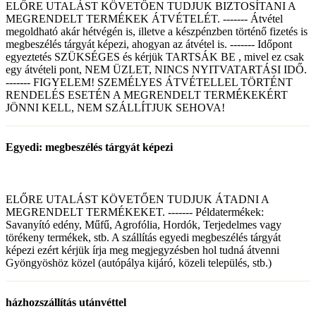
ELŐRE UTALÁST KÖVETŐEN TUDJUK BIZTOSÍTANI A
MEGRENDELT TERMÉKEK ÁTVÉTELÉT. ------- Átvétel
megoldható akár hétvégén is, illetve a készpénzben történő fizetés is
megbeszélés tárgyát képezi, ahogyan az átvétel is. ------- Időpont
egyeztetés SZÜKSÉGES és kérjük TARTSÁK BE , mivel ez csak
egy átvételi pont, NEM ÜZLET, NINCS NYITVATARTÁSI IDŐ.
------- FIGYELEM! SZEMÉLYES ÁTVÉTELLEL TÖRTÉNT
RENDELÉS ESETÉN A MEGRENDELT TERMÉKEKÉRT
JÖNNI KELL, NEM SZÁLLÍTJUK SEHOVA!
Egyedi: megbeszélés tárgyát képezi
ELŐRE UTALÁST KÖVETŐEN TUDJUK ÁTADNI A
MEGRENDELT TERMÉKEKET. ------- Példatermékek:
Savanyító edény, Műfű, Agrofólia, Hordók, Terjedelmes vagy
törékeny termékek, stb. A szállítás egyedi megbeszélés tárgyát
képezi ezért kérjük írja meg megjegyzésben hol tudná átvenni
Gyöngyöshöz közel (autópálya kijáró, közeli település, stb.)
házhozszállítás utánvéttel