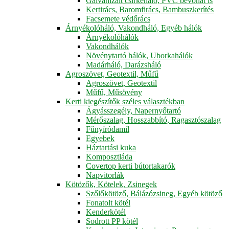
Galvanizált csirkeháló, PVC bevonat is
Kertirács, Baromfirács, Bambuszkerítés
Facsemete védőrács
Árnyékolóháló, Vakondháló, Egyéb hálók
Árnyékolóhálók
Vakondhálók
Növénytartó hálók, Uborkahálók
Madárháló, Darázsháló
Agroszövet, Geotextil, Műfű
Agroszövet, Geotextil
Műfű, Műsövény
Kerti kiegészítők széles választékban
Ágyásszegély, Napernyőtartó
Mérőszalag, Hosszabbító, Ragasztószalag
Fűnyíródamil
Egyebek
Háztartási kuka
Komposztláda
Covertop kerti bútortakarók
Napvitorlák
Kötözők, Kötelek, Zsinegek
Szőlőkötöző, Bálázózsineg, Egyéb kötöző
Fonatolt kötél
Kenderkötél
Sodrott PP kötél