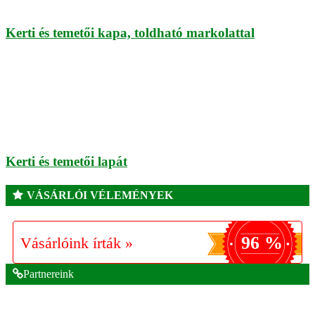
Kerti és temetői kapa, toldható markolattal
Kerti és temetői lapát
VÁSÁRLÓI VÉLEMÉNYEK
96 %
Vásárlóink írták »
Partnereink