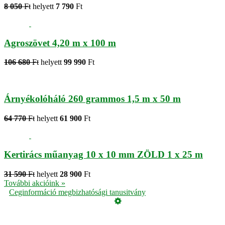
8 050
Ft
helyett
7 790
Ft
Agroszövet 4,20 m x 100 m
106 680
Ft
helyett
99 990
Ft
Árnyékolóháló 260 grammos 1,5 m x 50 m
64 770
Ft
helyett
61 900
Ft
Kertirács műanyag 10 x 10 mm ZÖLD 1 x 25 m
31 590
Ft
helyett
28 900
Ft
További akcióink »
Ceginformáció megbizhatósági tanusitvány
Üzemeltető
Online elállás