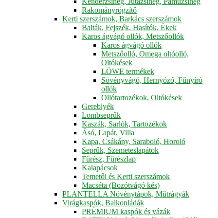
Kenderzsineg, Jutazsineg, Pamuzsineg
Rakományrögzítő
Kerti szerszámok, Barkács szerszámok
Balták, Fejszék, Hasítók, Ékek
Karos ágvágó ollók, Metszőollók
Karos ágvágó ollók
Metszőolló, Omega oltóolló,
Oltókések
LÖWE termékek
Sövényvágó, Hernyózó, Fűnyíró
ollók
Ollótartozékok, Oltókések
Gereblyék
Lombseprűk
Kaszák, Sarlók, Tartozékok
Ásó, Lapát, Villa
Kapa, Csákány, Saraboló, Horoló
Seprűk, Szemeteslapátok
Fűrész, Fűrészlap
Kalapácsok
Temetői és Kerti szerszámok
Macséta (Bozótvágó kés)
PLANTELLA Növénytápok, Műtrágyák
Virágkaspók, Balkonládák
PRÉMIUM kaspók és vázák