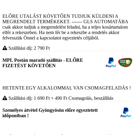
ELŐRE UTALÁST KÖVETŐEN TUDJUK KÜLDENI A
MEGRENDELT TERMÉKEKET. ------- GLS AUTOMATÁBA
csak akkor tudjuk a megrendelést feladni, ha a teljes kosártartalom
elfér a rekeszeben. Ha nem fér be a rekeszbe a rendelés akkor
felvesszük Önnel a kapcsolatot egyeztetés céljából.
Szállítási díj: 2 790
Ft
MPL Postán maradó szállítás - ELŐRE
FIZETÉST KÖVETŐEN
HETENTE EGY ALKALOMMAL VAN CSOMAGFELADÁS !
Szállítási díj: 1 690
Ft
+ 490
Ft
Csomagolás, beszállítás
Személyes átvétel Gyöngyösön előre egyeztetett
időpontban !