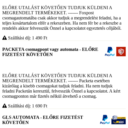
ELŐRE UTALÁST KÖVETŐEN TUDJUK KÜLDENI A
MEGRENDELT TERMÉKEKET. ------- Foxpost
csomagautomatába csak akkor tudjuk a megrendelést feladni, ha a
teljes kosártartalom elfér a rekeszeben. Ha nem fér be a rekeszbe a
rendelés akkor felvesszük Önnel a kapcsolatot egyeztetés céljából.
Szállítási díj: 1 490
Ft
PACKETA csomagpont vagy automata - ELŐRE
FIZETÉST KÖVETŐEN
ELŐRE UTALÁST KÖVETŐEN TUDJUK KÜLDENI A
MEGRENDELT TERMÉKEKET. ------- Packeta esetében
kizárólag a kisebb csomagokat tudjuk feladni. Ha nem tudjuk
feladni Packetán keresztül, felvesszük Önnel a kapcsolatot. A kért
csomagponton már fizetés nélkül átvehető a csomag.
Szállítási díj: 1 690
Ft
GLS AUTOMATA - ELŐRE FIZETÉST
KÖVETŐEN