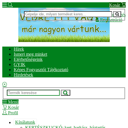
Kosár
Bejelentkezés
Regisztráció
Hírek
Ismerj meg minket
Elérhetőségeink
GYIK
Képes Fogyasztói Tájékoztató
Hirdetések
Menü
Kosár
Profil
Kínálatunk
KERTÉSZKUCKÓ: kert, barkács, háztartás