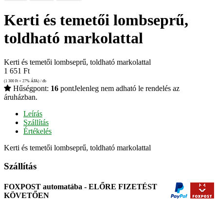
Kerti és temetői lombseprű,
toldható markolattal
Kerti és temetői lombseprű, toldható markolattal
1 651
Ft
(1 300
Ft
+ 27% ÁFA) / db
Hűségpont:
16
pont
Jelenleg nem adható le rendelés az
áruházban.
Leírás
Szállítás
Értékelés
Kerti és temetői lombseprű, toldható markolattal
Szállítás
FOXPOST automatába - ELŐRE FIZETÉST
KÖVETŐEN