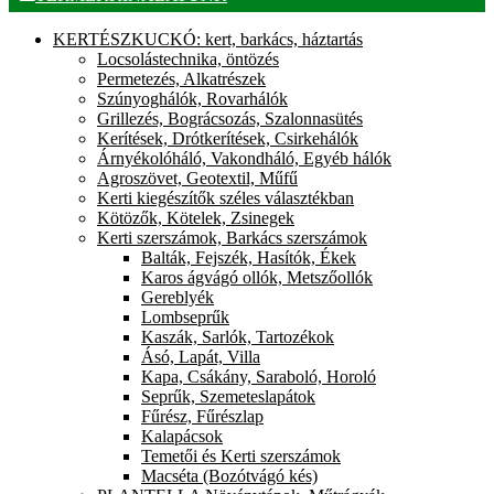
KERTÉSZKUCKÓ: kert, barkács, háztartás
Locsolástechnika, öntözés
Permetezés, Alkatrészek
Szúnyoghálók, Rovarhálók
Grillezés, Bográcsozás, Szalonnasütés
Kerítések, Drótkerítések, Csirkehálók
Árnyékolóháló, Vakondháló, Egyéb hálók
Agroszövet, Geotextil, Műfű
Kerti kiegészítők széles választékban
Kötözők, Kötelek, Zsinegek
Kerti szerszámok, Barkács szerszámok
Balták, Fejszék, Hasítók, Ékek
Karos ágvágó ollók, Metszőollók
Gereblyék
Lombseprűk
Kaszák, Sarlók, Tartozékok
Ásó, Lapát, Villa
Kapa, Csákány, Saraboló, Horoló
Seprűk, Szemeteslapátok
Fűrész, Fűrészlap
Kalapácsok
Temetői és Kerti szerszámok
Macséta (Bozótvágó kés)