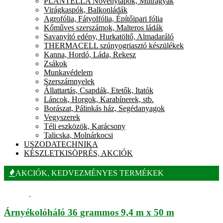
PLANTELLA Növénytápok, Műtrágyák
Virágkaspók, Balkonládák
Agrofólia, Fátyolfólia, Építőipari fólia
Kőműves szerszámok, Malteros ládák
Savanyító edény, Hurkatöltő, Almadaráló
THERMACELL szúnyogriasztó készülékek
Kanna, Hordó, Láda, Rekesz
Zsákok
Munkavédelem
Szerszámnyelek
Állattartás, Csapdák, Etetők, Itatók
Láncok, Horgok, Karabínerek, stb.
Borászat, Pálinkás ház, Segédanyagok
Vegyszerek
Téli eszközök, Karácsony
Talicska, Molnárkocsi
USZODATECHNIKA
KÉSZLETKISÖPRÉS, AKCIÓK
AKCIÓK, KEDVEZMÉNYES TERMÉKEK
Árnyékolóháló 36 grammos 9,4 m x 50 m