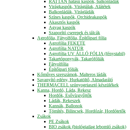
RATTAN hatású kaspók, balkonládák
Virágkaspók, Virágtálak, Alátétek
Balkonládák, Virágládák
Színes kaspók, Orchideakaspók
Akasztós kaspók
Agyag kaspók
Szaporító cserepek és tálcák
Agrofólia, Fátyolfólia, Építőipari fólia
Agrofólia FEKETE
Agrofólia NATÚR
Agrofólia UV ÁLLÓ FÓLIA (fénystabil)
Takartóponyvák, Takarófóliák
Fátyolfólia
Építőipari fóliák
Kőműves szerszámok, Malteros ládák
Savanyító edény, Hurkatöltő, Almadaráló
THERMACELL szúnyogriasztó készülékek
Kanna, Hordó, Láda, Rekesz
Hordók, Esővízgyűjtők
Ládák, Rekeszek
Kannák, Ballonok
Tömítés, Bilincsek, Hordózár, Hordótetők
Zsákok
PE Zsákok
BIO zsákok (biológiailag lebomló zsákok)