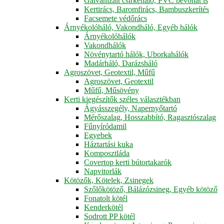
Galvanizált csirkeháló, PVC bevonat is
Kertirács, Baromfirács, Bambuszkerítés
Facsemete védőrács
Árnyékolóháló, Vakondháló, Egyéb hálók
Árnyékolóhálók
Vakondhálók
Növénytartó hálók, Uborkahálók
Madárháló, Darázsháló
Agroszövet, Geotextil, Műfű
Agroszövet, Geotextil
Műfű, Műsövény
Kerti kiegészítők széles választékban
Ágyásszegély, Napernyőtartó
Mérőszalag, Hosszabbító, Ragasztószalag
Fűnyíródamil
Egyebek
Háztartási kuka
Komposztláda
Covertop kerti bútortakarók
Napvitorlák
Kötözők, Kötelek, Zsinegek
Szőlőkötöző, Bálázózsineg, Egyéb kötöző
Fonatolt kötél
Kenderkötél
Sodrott PP kötél