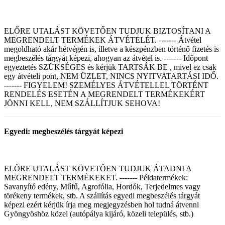
ELŐRE UTALÁST KÖVETŐEN TUDJUK BIZTOSÍTANI A
MEGRENDELT TERMÉKEK ÁTVÉTELÉT. ------- Átvétel
megoldható akár hétvégén is, illetve a készpénzben történő fizetés is
megbeszélés tárgyát képezi, ahogyan az átvétel is. ------- Időpont
egyeztetés SZÜKSÉGES és kérjük TARTSÁK BE , mivel ez csak
egy átvételi pont, NEM ÜZLET, NINCS NYITVATARTÁSI IDŐ.
------- FIGYELEM! SZEMÉLYES ÁTVÉTELLEL TÖRTÉNT
RENDELÉS ESETÉN A MEGRENDELT TERMÉKEKÉRT
JÖNNI KELL, NEM SZÁLLÍTJUK SEHOVA!
Egyedi: megbeszélés tárgyát képezi
ELŐRE UTALÁST KÖVETŐEN TUDJUK ÁTADNI A
MEGRENDELT TERMÉKEKET. ------- Példatermékek:
Savanyító edény, Műfű, Agrofólia, Hordók, Terjedelmes vagy
törékeny termékek, stb. A szállítás egyedi megbeszélés tárgyát
képezi ezért kérjük írja meg megjegyzésben hol tudná átvenni
Gyöngyöshöz közel (autópálya kijáró, közeli település, stb.)