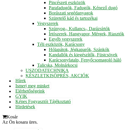
Pincészeti eszközök
Parafadugók, Fadugók, Kénező dugó
Borászati segédanyagok
Szüretelő kád és tartozékai
Vegyszerek
Szúnyog-, Kullancs-, Darázsírtók
Írtószerek, Hangyapor, Mérgek, Riasztók
Egyéb vegyszerek
Téli eszközök, Karácsony
Hólapátok, Jégkaparók, Szánkók
Kandallók és kiegészítők, Füstcsövek
Karácsonyfatalp, Fenyőcsomagoló háló
Talicska, Molnárkocsi
USZODATECHNIKA
KÉSZLETKISÖPRÉS, AKCIÓK
Hírek
Ismerj meg minket
Elérhetőségeink
GYIK
Képes Fogyasztói Tájékoztató
Hirdetések
Kosár
Az Ön kosara üres.