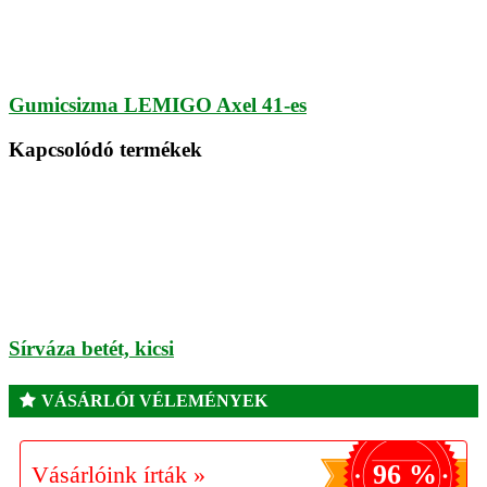
Gumicsizma LEMIGO Axel 41-es
Kapcsolódó termékek
Sírváza betét, kicsi
VÁSÁRLÓI VÉLEMÉNYEK
96 %
Vásárlóink írták »