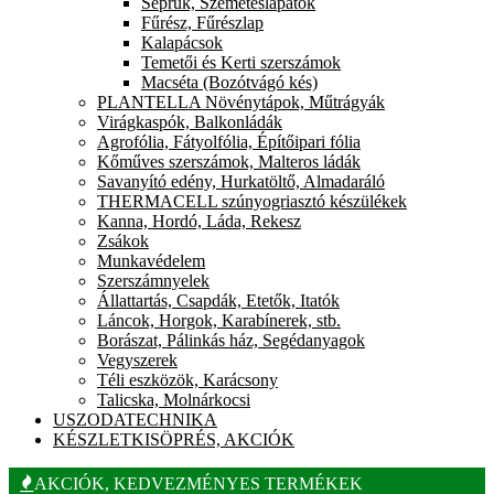
Seprűk, Szemeteslapátok
Fűrész, Fűrészlap
Kalapácsok
Temetői és Kerti szerszámok
Macséta (Bozótvágó kés)
PLANTELLA Növénytápok, Műtrágyák
Virágkaspók, Balkonládák
Agrofólia, Fátyolfólia, Építőipari fólia
Kőműves szerszámok, Malteros ládák
Savanyító edény, Hurkatöltő, Almadaráló
THERMACELL szúnyogriasztó készülékek
Kanna, Hordó, Láda, Rekesz
Zsákok
Munkavédelem
Szerszámnyelek
Állattartás, Csapdák, Etetők, Itatók
Láncok, Horgok, Karabínerek, stb.
Borászat, Pálinkás ház, Segédanyagok
Vegyszerek
Téli eszközök, Karácsony
Talicska, Molnárkocsi
USZODATECHNIKA
KÉSZLETKISÖPRÉS, AKCIÓK
AKCIÓK, KEDVEZMÉNYES TERMÉKEK