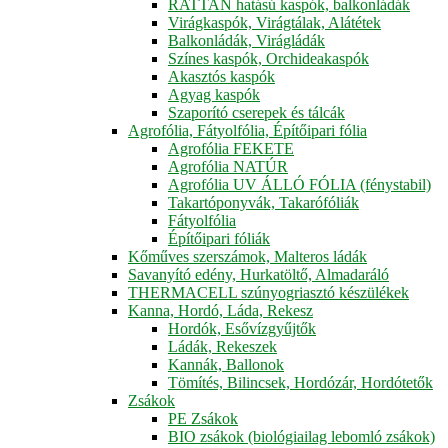
RATTAN hatású kaspók, balkonládák
Virágkaspók, Virágtálak, Alátétek
Balkonládák, Virágládák
Színes kaspók, Orchideakaspók
Akasztós kaspók
Agyag kaspók
Szaporító cserepek és tálcák
Agrofólia, Fátyolfólia, Építőipari fólia
Agrofólia FEKETE
Agrofólia NATÚR
Agrofólia UV ÁLLÓ FÓLIA (fénystabil)
Takartóponyvák, Takarófóliák
Fátyolfólia
Építőipari fóliák
Kőműves szerszámok, Malteros ládák
Savanyító edény, Hurkatöltő, Almadaráló
THERMACELL szúnyogriasztó készülékek
Kanna, Hordó, Láda, Rekesz
Hordók, Esővízgyűjtők
Ládák, Rekeszek
Kannák, Ballonok
Tömítés, Bilincsek, Hordózár, Hordótetők
Zsákok
PE Zsákok
BIO zsákok (biológiailag lebomló zsákok)