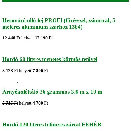
Hernyózó olló fej PROFI (fűrésszel, zsinórral, 5
méteres alumínium szárhoz 1384)
12 446
Ft
helyett
12 190
Ft
Hordó 60 literes menetes körmös tetővel
8 128
Ft
helyett
7 890
Ft
Árnyékolóháló 36 grammos 3,6 m x 10 m
5 715
Ft
helyett
4 700
Ft
Hordó 120 literes bilincses zárral FEHÉR