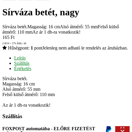
Sírváza betét, nagy
Sírváza betét.Magasság: 16 cmAlsó átmérő: 55 mmFelső külső
átmérő: 110 mmAz ár 1 db-ra vonatkozik!
165
Ft
(130
Ft
+ 27% ÁFA) / db
Hűségpont:
1
pont
Jelenleg nem adható le rendelés az áruházban.
Leírás
Szállítás
Értékelés
Sírváza betét.
Magasság: 16 cm
Alsó átmérő: 55 mm
Felső külső átmérő: 110 mm
Az ár 1 db-ra vonatkozik!
Szállítás
FOXPOST automatába - ELŐRE FIZETÉST