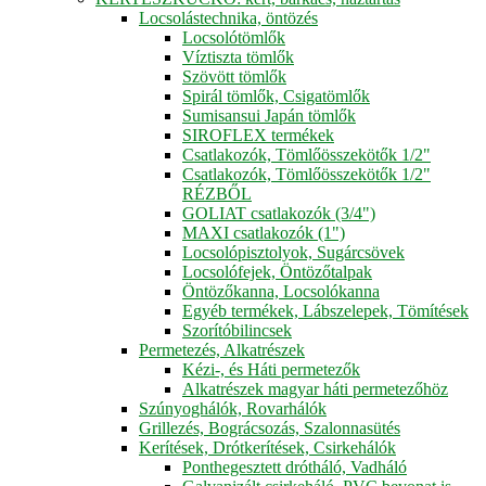
Locsolástechnika, öntözés
Locsolótömlők
Víztiszta tömlők
Szövött tömlők
Spirál tömlők, Csigatömlők
Sumisansui Japán tömlők
SIROFLEX termékek
Csatlakozók, Tömlőösszekötők 1/2"
Csatlakozók, Tömlőösszekötők 1/2"
RÉZBŐL
GOLIAT csatlakozók (3/4")
MAXI csatlakozók (1")
Locsolópisztolyok, Sugárcsövek
Locsolófejek, Öntözőtalpak
Öntözőkanna, Locsolókanna
Egyéb termékek, Lábszelepek, Tömítések
Szorítóbilincsek
Permetezés, Alkatrészek
Kézi-, és Háti permetezők
Alkatrészek magyar háti permetezőhöz
Szúnyoghálók, Rovarhálók
Grillezés, Bográcsozás, Szalonnasütés
Kerítések, Drótkerítések, Csirkehálók
Ponthegesztett drótháló, Vadháló