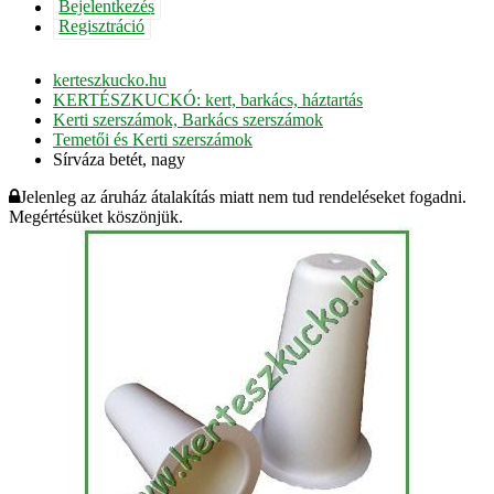
Bejelentkezés
Regisztráció
kerteszkucko.hu
KERTÉSZKUCKÓ: kert, barkács, háztartás
Kerti szerszámok, Barkács szerszámok
Temetői és Kerti szerszámok
Sírváza betét, nagy
Jelenleg az áruház átalakítás miatt nem tud rendeléseket fogadni.
Megértésüket köszönjük.