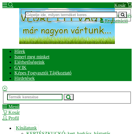
Kosár
Bejelentkezés
Regisztráció
Hírek
Ismerj meg minket
Elérhetőségeink
GYIK
Képes Fogyasztói Tájékoztató
Hirdetések
Menü
Kosár
Profil
Kínálatunk
KERTÉSZKUCKÓ: kert, barkács, háztartás