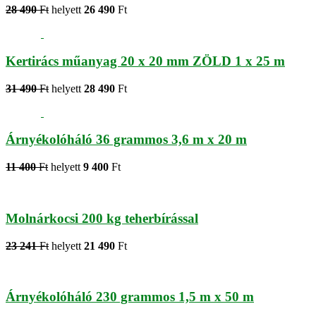
28 490
Ft
helyett
26 490
Ft
Kertirács műanyag 20 x 20 mm ZÖLD 1 x 25 m
31 490
Ft
helyett
28 490
Ft
Árnyékolóháló 36 grammos 3,6 m x 20 m
11 400
Ft
helyett
9 400
Ft
Molnárkocsi 200 kg teherbírással
23 241
Ft
helyett
21 490
Ft
Árnyékolóháló 230 grammos 1,5 m x 50 m