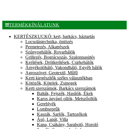
TERMÉKKÍNÁLATUNK
KERTÉSZKUCKÓ: kert, barkács, háztartás
Locsolástechnika, öntözés
Permetezés, Alkatrészek
Szúnyoghálók, Rovarhálók
Grillezés, Bográcsozás, Szalonnasütés
Kerítések, Drótkerítések, Csirkehálók
Árnyékolóháló, Vakondháló, Egyéb hálók
Agroszövet, Geotextil, Műfű
Kerti kiegészítők széles választékban
Kötözők, Kötelek, Zsinegek
Kerti szerszámok, Barkács szerszámok
Balták, Fejszék, Hasítók, Ékek
Karos ágvágó ollók, Metszőollók
Gereblyék
Lombseprűk
Kaszák, Sarlók, Tartozékok
Ásó, Lapát, Villa
Kapa, Csákány, Saraboló, Horoló