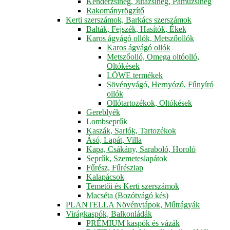
Kenderzsineg, Jutazsineg, Pamuzsineg
Rakományrögzítő
Kerti szerszámok, Barkács szerszámok
Balták, Fejszék, Hasítók, Ékek
Karos ágvágó ollók, Metszőollók
Karos ágvágó ollók
Metszőolló, Omega oltóolló,
Oltókések
LÖWE termékek
Sövényvágó, Hernyózó, Fűnyíró
ollók
Ollótartozékok, Oltókések
Gereblyék
Lombseprűk
Kaszák, Sarlók, Tartozékok
Ásó, Lapát, Villa
Kapa, Csákány, Saraboló, Horoló
Seprűk, Szemeteslapátok
Fűrész, Fűrészlap
Kalapácsok
Temetői és Kerti szerszámok
Macséta (Bozótvágó kés)
PLANTELLA Növénytápok, Műtrágyák
Virágkaspók, Balkonládák
PRÉMIUM kaspók és vázák