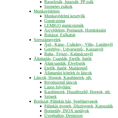
Rasselzsák, Jutazsák, PP zsák
Szemetes zsákok
Munkavédelem
Munkavédelmi kesztyűk
Gumicsizma
LEMIGO gumicsizmák
Arcvédelem, Pormaszk, Homlokpánt
Ruházat, Esőkabát
Szerszámnyelek
Ásó-, Kapa-, Csákány-, Villa-, Lapátnyél
Gereblye-, Udvarseprű-, Kaszanyél
Balta-, Fejsze-, Kalapácsnyél
Állattartás, Csapdák, Etetők, Itatók
Állatcsapdák, Élvefogók
Etetők, Itatók, Madáretető
Állattartási kötelek és láncok
Láncok, Horgok, Karabínerek, stb.
Rövidszemű láncok
Lapos folyólánc
Karabinerek, Huzalfeszítő, Horgok, stb.
Szögek
Borászat, Pálinkás ház, Segédanyagok
Pálinkás üvegek, Díszüvegek, Kapszulák
Bortartály, INOX tartályok
Üvegballon, Demizson