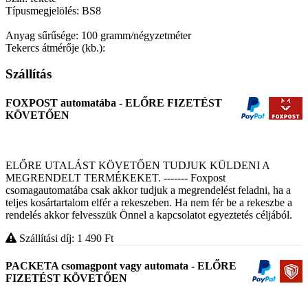
Típusmegjelölés: BS8
Anyag sűrűsége: 100 gramm/négyzetméter
Tekercs átmérője (kb.):
Szállítás
FOXPOST automatába - ELŐRE FIZETÉST
KÖVETŐEN
ELŐRE UTALÁST KÖVETŐEN TUDJUK KÜLDENI A
MEGRENDELT TERMÉKEKET. ------- Foxpost
csomagautomatába csak akkor tudjuk a megrendelést feladni, ha a
teljes kosártartalom elfér a rekeszeben. Ha nem fér be a rekeszbe a
rendelés akkor felvesszük Önnel a kapcsolatot egyeztetés céljából.
Szállítási díj: 1 490
Ft
PACKETA csomagpont vagy automata - ELŐRE
FIZETÉST KÖVETŐEN