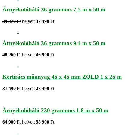
Árnyékolóháló 36 grammos 7,5 m x 50 m
39 370
Ft
helyett
37 490
Ft
Árnyékolóháló 36 grammos 9,4 m x 50 m
48 260
Ft
helyett
46 900
Ft
Kertirács műanyag 45 x 45 mm ZÖLD 1 x 25 m
31 490
Ft
helyett
28 490
Ft
Árnyékolóháló 230 grammos 1,8 m x 50 m
64 900
Ft
helyett
58 900
Ft