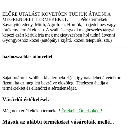
ELŐRE UTALÁST KÖVETŐEN TUDJUK ÁTADNI A
MEGRENDELT TERMÉKEKET. ------- Példatermékek:
Savanyító edény, Műfű, Agrofólia, Hordók, Terjedelmes vagy
törékeny termékek, stb. A szállítás egyedi megbeszélés tárgyát
képezi ezért kérjük írja meg megjegyzésben hol tudná átvenni
Gyöngyöshöz közel (autópálya kijáró, közeli település, stb.)
házhozszállítás utánvéttel
Saját futárunk szállítja ki a termék(ek)et, így nála lehet átvételkor
fizetni ha ez meg lett beszélve előzőleg. Tételesen átadja a
termék(ek)et és ellenőrzi a sértetlenségét.
Vásárlói értékelések
Még nem értékelték a terméket!
Értékelje Ön elsőként!
Mások az alábbi termékeket vásárolták mellé...