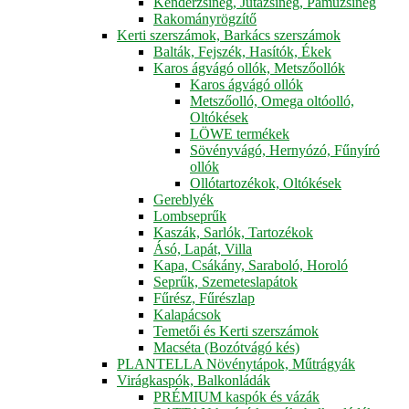
Kenderzsineg, Jutazsineg, Pamuzsineg
Rakományrögzítő
Kerti szerszámok, Barkács szerszámok
Balták, Fejszék, Hasítók, Ékek
Karos ágvágó ollók, Metszőollók
Karos ágvágó ollók
Metszőolló, Omega oltóolló,
Oltókések
LÖWE termékek
Sövényvágó, Hernyózó, Fűnyíró
ollók
Ollótartozékok, Oltókések
Gereblyék
Lombseprűk
Kaszák, Sarlók, Tartozékok
Ásó, Lapát, Villa
Kapa, Csákány, Saraboló, Horoló
Seprűk, Szemeteslapátok
Fűrész, Fűrészlap
Kalapácsok
Temetői és Kerti szerszámok
Macséta (Bozótvágó kés)
PLANTELLA Növénytápok, Műtrágyák
Virágkaspók, Balkonládák
PRÉMIUM kaspók és vázák