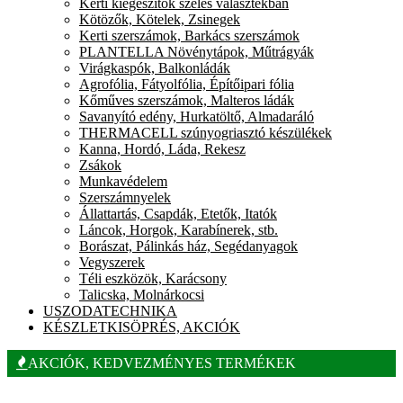
Kerti kiegészítők széles választékban
Kötözők, Kötelek, Zsinegek
Kerti szerszámok, Barkács szerszámok
PLANTELLA Növénytápok, Műtrágyák
Virágkaspók, Balkonládák
Agrofólia, Fátyolfólia, Építőipari fólia
Kőműves szerszámok, Malteros ládák
Savanyító edény, Hurkatöltő, Almadaráló
THERMACELL szúnyogriasztó készülékek
Kanna, Hordó, Láda, Rekesz
Zsákok
Munkavédelem
Szerszámnyelek
Állattartás, Csapdák, Etetők, Itatók
Láncok, Horgok, Karabínerek, stb.
Borászat, Pálinkás ház, Segédanyagok
Vegyszerek
Téli eszközök, Karácsony
Talicska, Molnárkocsi
USZODATECHNIKA
KÉSZLETKISÖPRÉS, AKCIÓK
AKCIÓK, KEDVEZMÉNYES TERMÉKEK