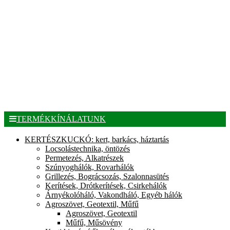
TERMÉKKÍNÁLATUNK
KERTÉSZKUCKÓ: kert, barkács, háztartás
Locsolástechnika, öntözés
Permetezés, Alkatrészek
Szúnyoghálók, Rovarhálók
Grillezés, Bográcsozás, Szalonnasütés
Kerítések, Drótkerítések, Csirkehálók
Árnyékolóháló, Vakondháló, Egyéb hálók
Agroszövet, Geotextil, Műfű
Agroszövet, Geotextil
Műfű, Műsövény