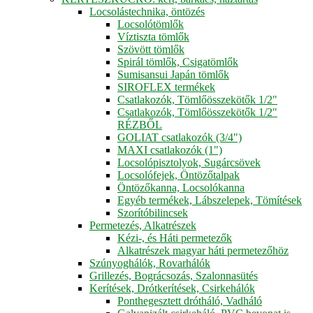
Locsolástechnika, öntözés
Locsolótömlők
Víztiszta tömlők
Szövött tömlők
Spirál tömlők, Csigatömlők
Sumisansui Japán tömlők
SIROFLEX termékek
Csatlakozók, Tömlőösszekötők 1/2"
Csatlakozók, Tömlőösszekötők 1/2"
RÉZBŐL
GOLIAT csatlakozók (3/4")
MAXI csatlakozók (1")
Locsolópisztolyok, Sugárcsövek
Locsolófejek, Öntözőtalpak
Öntözőkanna, Locsolókanna
Egyéb termékek, Lábszelepek, Tömítések
Szorítóbilincsek
Permetezés, Alkatrészek
Kézi-, és Háti permetezők
Alkatrészek magyar háti permetezőhöz
Szúnyoghálók, Rovarhálók
Grillezés, Bográcsozás, Szalonnasütés
Kerítések, Drótkerítések, Csirkehálók
Ponthegesztett drótháló, Vadháló