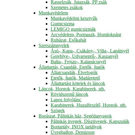
Rasselzsák, Jutazsák, PP zsák
Szemetes zsákok
Munkavédelem
Munkavédelmi kesztyűk
Gumicsizma
LEMIGO gumicsizmák
Arcvédelem, Pormaszk, Homlokpánt
Ruházat, Esőkabát
Szerszámnyelek
Ásó-, Kapa-, Csákány-, Villa-, Lapátnyél
Gereblye-, Udvarseprű-, Kaszanyél
Balta-, Fejsze-, Kalapácsnyél
Állattartás, Csapdák, Etetők, Itatók
Állatcsapdák, Élvefogók
Etetők, Itatók, Madáretető
Állattartási kötelek és láncok
Láncok, Horgok, Karabínerek, stb.
Rövidszemű láncok
Lapos folyólánc
Karabinerek, Huzalfeszítő, Horgok, stb.
Szögek
Borászat, Pálinkás ház, Segédanyagok
Pálinkás üvegek, Díszüvegek, Kapszulák
Bortartály, INOX tartályok
Üvegballon, Demizson