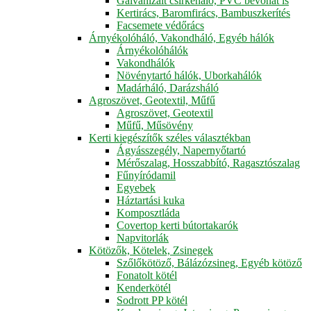
Galvanizált csirkeháló, PVC bevonat is
Kertirács, Baromfirács, Bambuszkerítés
Facsemete védőrács
Árnyékolóháló, Vakondháló, Egyéb hálók
Árnyékolóhálók
Vakondhálók
Növénytartó hálók, Uborkahálók
Madárháló, Darázsháló
Agroszövet, Geotextil, Műfű
Agroszövet, Geotextil
Műfű, Műsövény
Kerti kiegészítők széles választékban
Ágyásszegély, Napernyőtartó
Mérőszalag, Hosszabbító, Ragasztószalag
Fűnyíródamil
Egyebek
Háztartási kuka
Komposztláda
Covertop kerti bútortakarók
Napvitorlák
Kötözők, Kötelek, Zsinegek
Szőlőkötöző, Bálázózsineg, Egyéb kötöző
Fonatolt kötél
Kenderkötél
Sodrott PP kötél