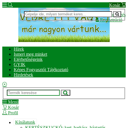
Kosár
Bejelentkezés
Regisztráció
Hírek
Ismerj meg minket
Elérhetőségeink
GYIK
Képes Fogyasztói Tájékoztató
Hirdetések
Menü
Kosár
Profil
Kínálatunk
KERTÉSZKUCKÓ: kert, barkács, háztartás