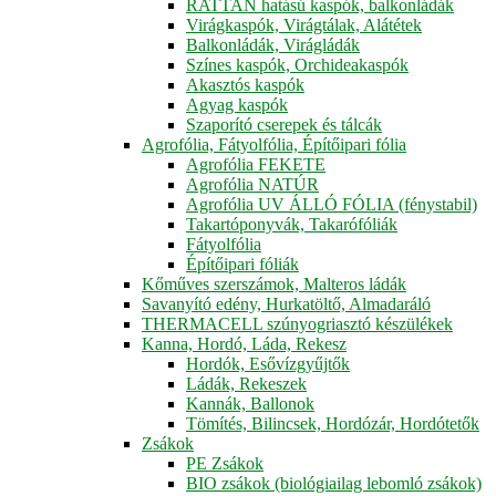
RATTAN hatású kaspók, balkonládák
Virágkaspók, Virágtálak, Alátétek
Balkonládák, Virágládák
Színes kaspók, Orchideakaspók
Akasztós kaspók
Agyag kaspók
Szaporító cserepek és tálcák
Agrofólia, Fátyolfólia, Építőipari fólia
Agrofólia FEKETE
Agrofólia NATÚR
Agrofólia UV ÁLLÓ FÓLIA (fénystabil)
Takartóponyvák, Takarófóliák
Fátyolfólia
Építőipari fóliák
Kőműves szerszámok, Malteros ládák
Savanyító edény, Hurkatöltő, Almadaráló
THERMACELL szúnyogriasztó készülékek
Kanna, Hordó, Láda, Rekesz
Hordók, Esővízgyűjtők
Ládák, Rekeszek
Kannák, Ballonok
Tömítés, Bilincsek, Hordózár, Hordótetők
Zsákok
PE Zsákok
BIO zsákok (biológiailag lebomló zsákok)