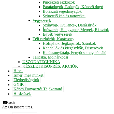
Pincészeti eszközök
Parafadugók, Fadugók, Kénező dugó
Borászati segédanyagok
Szüretelő kád és tartozékai
Vegyszerek
Szúnyog-, Kullancs-, Darázsírtók
Írtószerek, Hangyapor, Mérgek, Riasztók
Egyéb vegyszerek
Téli eszközök, Karácsony
Hólapátok, Jégkaparók, Szánkók
Kandallók és kiegészítők, Füstcsövek
Karácsonyfatalp, Fenyőcsomagoló háló
Talicska, Molnárkocsi
USZODATECHNIKA
KÉSZLETKISÖPRÉS, AKCIÓK
Hírek
Ismerj meg minket
Elérhetőségeink
GYIK
Képes Fogyasztói Tájékoztató
Hirdetések
Kosár
Az Ön kosara üres.