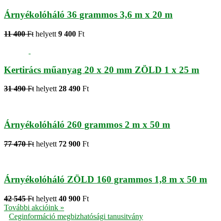
Árnyékolóháló 36 grammos 3,6 m x 20 m
11 400
Ft
helyett
9 400
Ft
Kertirács műanyag 20 x 20 mm ZÖLD 1 x 25 m
31 490
Ft
helyett
28 490
Ft
Árnyékolóháló 260 grammos 2 m x 50 m
77 470
Ft
helyett
72 900
Ft
Árnyékolóháló ZÖLD 160 grammos 1,8 m x 50 m
42 545
Ft
helyett
40 900
Ft
További akcióink »
Ceginformáció megbizhatósági tanusitvány