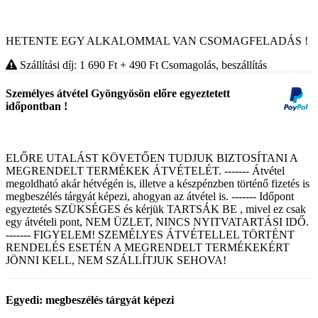
HETENTE EGY ALKALOMMAL VAN CSOMAGFELADÁS !
Szállítási díj: 1 690
Ft
+ 490
Ft
Csomagolás, beszállítás
Személyes átvétel Gyöngyösön előre egyeztetett
időpontban !
ELŐRE UTALÁST KÖVETŐEN TUDJUK BIZTOSÍTANI A
MEGRENDELT TERMÉKEK ÁTVÉTELÉT. ------- Átvétel
megoldható akár hétvégén is, illetve a készpénzben történő fizetés is
megbeszélés tárgyát képezi, ahogyan az átvétel is. ------- Időpont
egyeztetés SZÜKSÉGES és kérjük TARTSÁK BE , mivel ez csak
egy átvételi pont, NEM ÜZLET, NINCS NYITVATARTÁSI IDŐ.
------- FIGYELEM! SZEMÉLYES ÁTVÉTELLEL TÖRTÉNT
RENDELÉS ESETÉN A MEGRENDELT TERMÉKEKÉRT
JÖNNI KELL, NEM SZÁLLÍTJUK SEHOVA!
Egyedi: megbeszélés tárgyát képezi