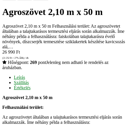
Agroszövet 2,10 m x 50 m
Agroszövet 2,10 m x 50 m Felhasználási terület: Az agroszövetet
általában a talajtakarásos termesztési eljárás során alkalmazzák. Íme
néhány példa a felhasználásra: faiskolában talajtakarásra évelő
növények, díszcserjék termesztése sziklakertek készítése kavicsozás
alá,…
26 990
Ft
(21 252
Ft
+ 27% ÁFA) / db
Hűségpont:
269
pont
Jelenleg nem adható le rendelés az
áruházban.
Leírás
Szállítás
Értékelés
Agroszövet 2,10 m x 50 m
Felhasználási terület:
Az agroszövetet általában a talajtakarásos termesztési eljárás során
alkalmazzák. Íme néhány példa a felhasználásra: