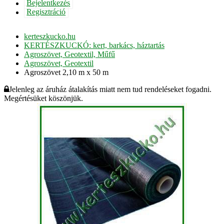
Bejelentkezés
Regisztráció
kerteszkucko.hu
KERTÉSZKUCKÓ: kert, barkács, háztartás
Agroszövet, Geotextil, Műfű
Agroszövet, Geotextil
Agroszövet 2,10 m x 50 m
Jelenleg az áruház átalakítás miatt nem tud rendeléseket fogadni.
Megértésüket köszönjük.