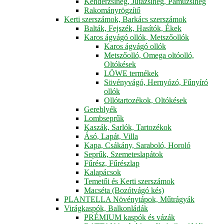
Kenderzsineg, Jutazsineg, Pamuzsineg
Rakományrögzítő
Kerti szerszámok, Barkács szerszámok
Balták, Fejszék, Hasítók, Ékek
Karos ágvágó ollók, Metszőollók
Karos ágvágó ollók
Metszőolló, Omega oltóolló,
Oltókések
LÖWE termékek
Sövényvágó, Hernyózó, Fűnyíró
ollók
Ollótartozékok, Oltókések
Gereblyék
Lombseprűk
Kaszák, Sarlók, Tartozékok
Ásó, Lapát, Villa
Kapa, Csákány, Saraboló, Horoló
Seprűk, Szemeteslapátok
Fűrész, Fűrészlap
Kalapácsok
Temetői és Kerti szerszámok
Macséta (Bozótvágó kés)
PLANTELLA Növénytápok, Műtrágyák
Virágkaspók, Balkonládák
PRÉMIUM kaspók és vázák