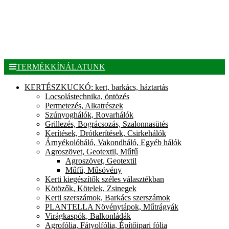
TERMÉKKÍNÁLATUNK
KERTÉSZKUCKÓ: kert, barkács, háztartás
Locsolástechnika, öntözés
Permetezés, Alkatrészek
Szúnyoghálók, Rovarhálók
Grillezés, Bográcsozás, Szalonnasütés
Kerítések, Drótkerítések, Csirkehálók
Árnyékolóháló, Vakondháló, Egyéb hálók
Agroszövet, Geotextil, Műfű
Agroszövet, Geotextil
Műfű, Műsövény
Kerti kiegészítők széles választékban
Kötözők, Kötelek, Zsinegek
Kerti szerszámok, Barkács szerszámok
PLANTELLA Növénytápok, Műtrágyák
Virágkaspók, Balkonládák
Agrofólia, Fátyolfólia, Építőipari fólia