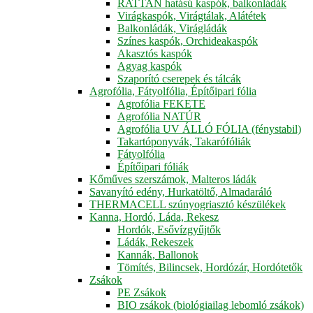
RATTAN hatású kaspók, balkonládák
Virágkaspók, Virágtálak, Alátétek
Balkonládák, Virágládák
Színes kaspók, Orchideakaspók
Akasztós kaspók
Agyag kaspók
Szaporító cserepek és tálcák
Agrofólia, Fátyolfólia, Építőipari fólia
Agrofólia FEKETE
Agrofólia NATÚR
Agrofólia UV ÁLLÓ FÓLIA (fénystabil)
Takartóponyvák, Takarófóliák
Fátyolfólia
Építőipari fóliák
Kőműves szerszámok, Malteros ládák
Savanyító edény, Hurkatöltő, Almadaráló
THERMACELL szúnyogriasztó készülékek
Kanna, Hordó, Láda, Rekesz
Hordók, Esővízgyűjtők
Ládák, Rekeszek
Kannák, Ballonok
Tömítés, Bilincsek, Hordózár, Hordótetők
Zsákok
PE Zsákok
BIO zsákok (biológiailag lebomló zsákok)