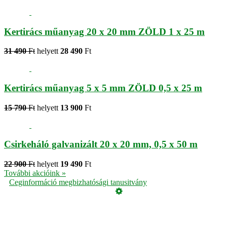
Kertirács műanyag 20 x 20 mm ZÖLD 1 x 25 m
31 490
Ft
helyett
28 490
Ft
Kertirács műanyag 5 x 5 mm ZÖLD 0,5 x 25 m
15 790
Ft
helyett
13 900
Ft
Csirkeháló galvanizált 20 x 20 mm, 0,5 x 50 m
22 900
Ft
helyett
19 490
Ft
További akcióink »
Ceginformáció megbizhatósági tanusitvány
Üzemeltető
Online elállás
Teljes katalógus
Vásárlói értékelések