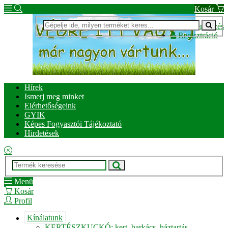
Kosár
Bejelentkezés
Regisztráció
Hírek
Ismerj meg minket
Elérhetőségeink
GYIK
Képes Fogyasztói Tájékoztató
Hirdetések
Menü
Kosár
Profil
Kínálatunk
KERTÉSZKUCKÓ: kert, barkács, háztartás