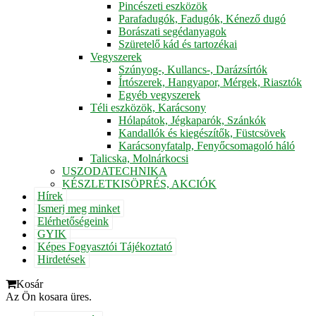
Pincészeti eszközök
Parafadugók, Fadugók, Kénező dugó
Borászati segédanyagok
Szüretelő kád és tartozékai
Vegyszerek
Szúnyog-, Kullancs-, Darázsírtók
Írtószerek, Hangyapor, Mérgek, Riasztók
Egyéb vegyszerek
Téli eszközök, Karácsony
Hólapátok, Jégkaparók, Szánkók
Kandallók és kiegészítők, Füstcsövek
Karácsonyfatalp, Fenyőcsomagoló háló
Talicska, Molnárkocsi
USZODATECHNIKA
KÉSZLETKISÖPRÉS, AKCIÓK
Hírek
Ismerj meg minket
Elérhetőségeink
GYIK
Képes Fogyasztói Tájékoztató
Hirdetések
Kosár
Az Ön kosara üres.