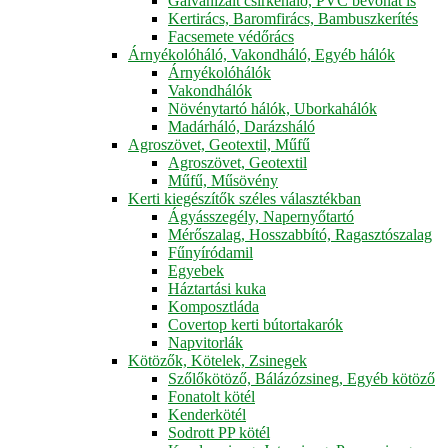
Galvanizált csirkeháló, PVC bevonat is
Kertirács, Baromfirács, Bambuszkerítés
Facsemete védőrács
Árnyékolóháló, Vakondháló, Egyéb hálók
Árnyékolóhálók
Vakondhálók
Növénytartó hálók, Uborkahálók
Madárháló, Darázsháló
Agroszövet, Geotextil, Műfű
Agroszövet, Geotextil
Műfű, Műsövény
Kerti kiegészítők széles választékban
Ágyásszegély, Napernyőtartó
Mérőszalag, Hosszabbító, Ragasztószalag
Fűnyíródamil
Egyebek
Háztartási kuka
Komposztláda
Covertop kerti bútortakarók
Napvitorlák
Kötözők, Kötelek, Zsinegek
Szőlőkötöző, Bálázózsineg, Egyéb kötöző
Fonatolt kötél
Kenderkötél
Sodrott PP kötél