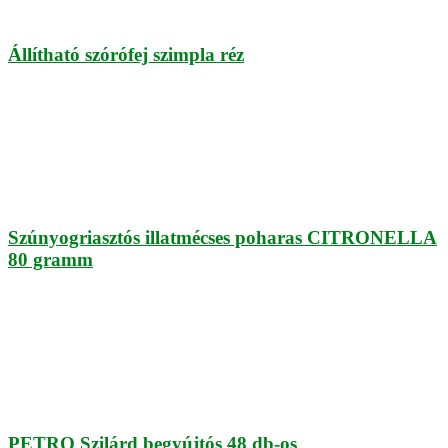
Állítható szórófej szimpla réz
Szúnyogriasztós illatmécses poharas CITRONELLA
80 gramm
PETRO Szilárd begyújtós 48 db-os