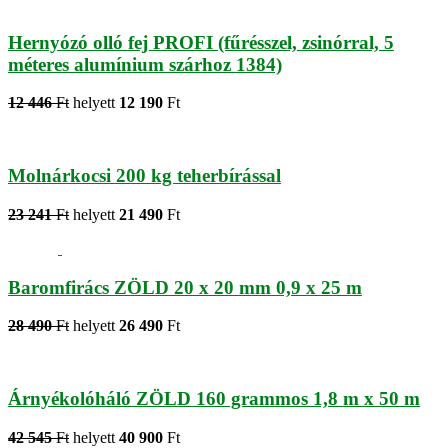
Hernyózó olló fej PROFI (fűrésszel, zsinórral, 5
méteres alumínium szárhoz 1384)
12 446
Ft
helyett
12 190
Ft
Molnárkocsi 200 kg teherbírással
23 241
Ft
helyett
21 490
Ft
Baromfirács ZÖLD 20 x 20 mm 0,9 x 25 m
28 490
Ft
helyett
26 490
Ft
Árnyékolóháló ZÖLD 160 grammos 1,8 m x 50 m
42 545
Ft
helyett
40 900
Ft