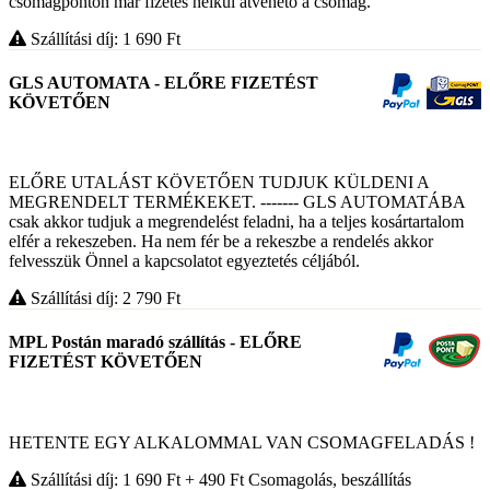
csomagponton már fizetés nélkül átvehető a csomag.
Szállítási díj: 1 690
Ft
GLS AUTOMATA - ELŐRE FIZETÉST
KÖVETŐEN
ELŐRE UTALÁST KÖVETŐEN TUDJUK KÜLDENI A
MEGRENDELT TERMÉKEKET. ------- GLS AUTOMATÁBA
csak akkor tudjuk a megrendelést feladni, ha a teljes kosártartalom
elfér a rekeszeben. Ha nem fér be a rekeszbe a rendelés akkor
felvesszük Önnel a kapcsolatot egyeztetés céljából.
Szállítási díj: 2 790
Ft
MPL Postán maradó szállítás - ELŐRE
FIZETÉST KÖVETŐEN
HETENTE EGY ALKALOMMAL VAN CSOMAGFELADÁS !
Szállítási díj: 1 690
Ft
+ 490
Ft
Csomagolás, beszállítás