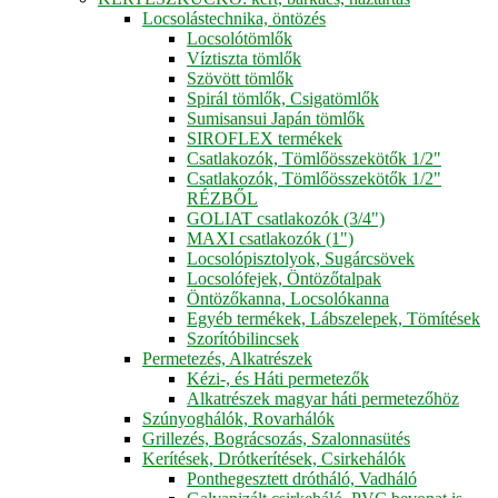
Locsolástechnika, öntözés
Locsolótömlők
Víztiszta tömlők
Szövött tömlők
Spirál tömlők, Csigatömlők
Sumisansui Japán tömlők
SIROFLEX termékek
Csatlakozók, Tömlőösszekötők 1/2"
Csatlakozók, Tömlőösszekötők 1/2"
RÉZBŐL
GOLIAT csatlakozók (3/4")
MAXI csatlakozók (1")
Locsolópisztolyok, Sugárcsövek
Locsolófejek, Öntözőtalpak
Öntözőkanna, Locsolókanna
Egyéb termékek, Lábszelepek, Tömítések
Szorítóbilincsek
Permetezés, Alkatrészek
Kézi-, és Háti permetezők
Alkatrészek magyar háti permetezőhöz
Szúnyoghálók, Rovarhálók
Grillezés, Bográcsozás, Szalonnasütés
Kerítések, Drótkerítések, Csirkehálók
Ponthegesztett drótháló, Vadháló