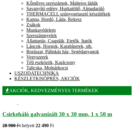
Kőműves szerszámok, Malteros ládák
Savanyító edény, Hurkatöltő, Almadaráló
THERMACELL szúnyogriasztó készülékek
Kanna, Hordó, Láda, Rekesz
Zsákok
Munkavédelem
Szerszámnyelek
Állattartás, Csapdák, Etetők, Itatók
Láncok, Horgok, Karabínerek, stb.
Borászat, Pálinkás ház, Segédanyagok
Vegyszerek
Téli eszközök, Karácsony
Talicska, Molnárkocsi
USZODATECHNIKA
KÉSZLETKISÖPRÉS, AKCIÓK
AKCIÓK, KEDVEZMÉNYES TERMÉKEK
Csirkeháló galvanizált 30 x 30 mm, 1 x 50 m
28 900
Ft
helyett
22 490
Ft