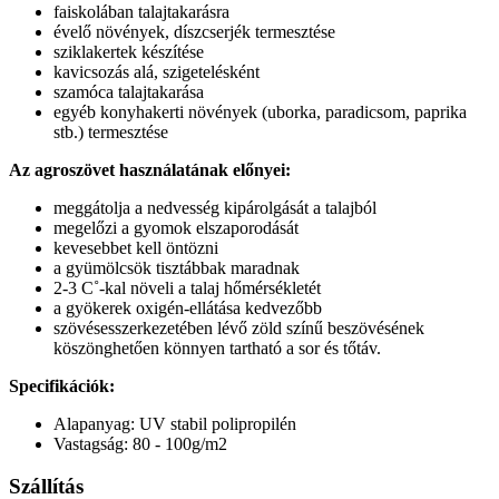
faiskolában talajtakarásra
évelő növények, díszcserjék termesztése
sziklakertek készítése
kavicsozás alá, szigetelésként
szamóca talajtakarása
egyéb konyhakerti növények (uborka, paradicsom, paprika
stb.) termesztése
Az agroszövet használatának előnyei:
meggátolja a nedvesség kipárolgását a talajból
megelőzi a gyomok elszaporodását
kevesebbet kell öntözni
a gyümölcsök tisztábbak maradnak
2-3 C˚-kal növeli a talaj hőmérsékletét
a gyökerek oxigén-ellátása kedvezőbb
szövésesszerkezetében lévő zöld színű beszövésének
köszönghetően könnyen tartható a sor és tőtáv.
Specifikációk:
Alapanyag: UV stabil polipropilén
Vastagság: 80 - 100g/m2
Szállítás