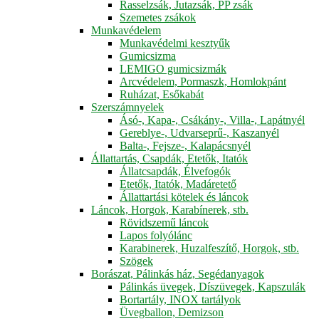
Rasselzsák, Jutazsák, PP zsák
Szemetes zsákok
Munkavédelem
Munkavédelmi kesztyűk
Gumicsizma
LEMIGO gumicsizmák
Arcvédelem, Pormaszk, Homlokpánt
Ruházat, Esőkabát
Szerszámnyelek
Ásó-, Kapa-, Csákány-, Villa-, Lapátnyél
Gereblye-, Udvarseprű-, Kaszanyél
Balta-, Fejsze-, Kalapácsnyél
Állattartás, Csapdák, Etetők, Itatók
Állatcsapdák, Élvefogók
Etetők, Itatók, Madáretető
Állattartási kötelek és láncok
Láncok, Horgok, Karabínerek, stb.
Rövidszemű láncok
Lapos folyólánc
Karabinerek, Huzalfeszítő, Horgok, stb.
Szögek
Borászat, Pálinkás ház, Segédanyagok
Pálinkás üvegek, Díszüvegek, Kapszulák
Bortartály, INOX tartályok
Üvegballon, Demizson