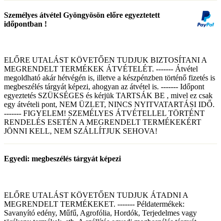
Személyes átvétel Gyöngyösön előre egyeztetett
időpontban !
ELŐRE UTALÁST KÖVETŐEN TUDJUK BIZTOSÍTANI A
MEGRENDELT TERMÉKEK ÁTVÉTELÉT. ------- Átvétel
megoldható akár hétvégén is, illetve a készpénzben történő fizetés is
megbeszélés tárgyát képezi, ahogyan az átvétel is. ------- Időpont
egyeztetés SZÜKSÉGES és kérjük TARTSÁK BE , mivel ez csak
egy átvételi pont, NEM ÜZLET, NINCS NYITVATARTÁSI IDŐ.
------- FIGYELEM! SZEMÉLYES ÁTVÉTELLEL TÖRTÉNT
RENDELÉS ESETÉN A MEGRENDELT TERMÉKEKÉRT
JÖNNI KELL, NEM SZÁLLÍTJUK SEHOVA!
Egyedi: megbeszélés tárgyát képezi
ELŐRE UTALÁST KÖVETŐEN TUDJUK ÁTADNI A
MEGRENDELT TERMÉKEKET. ------- Példatermékek:
Savanyító edény, Műfű, Agrofólia, Hordók, Terjedelmes vagy