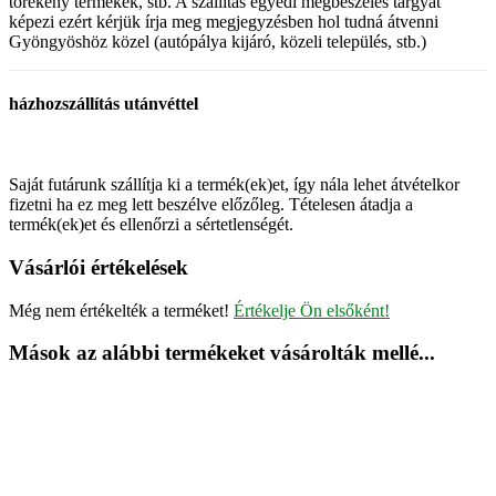
törékeny termékek, stb. A szállítás egyedi megbeszélés tárgyát
képezi ezért kérjük írja meg megjegyzésben hol tudná átvenni
Gyöngyöshöz közel (autópálya kijáró, közeli település, stb.)
házhozszállítás utánvéttel
Saját futárunk szállítja ki a termék(ek)et, így nála lehet átvételkor
fizetni ha ez meg lett beszélve előzőleg. Tételesen átadja a
termék(ek)et és ellenőrzi a sértetlenségét.
Vásárlói értékelések
Még nem értékelték a terméket!
Értékelje Ön elsőként!
Mások az alábbi termékeket vásárolták mellé...