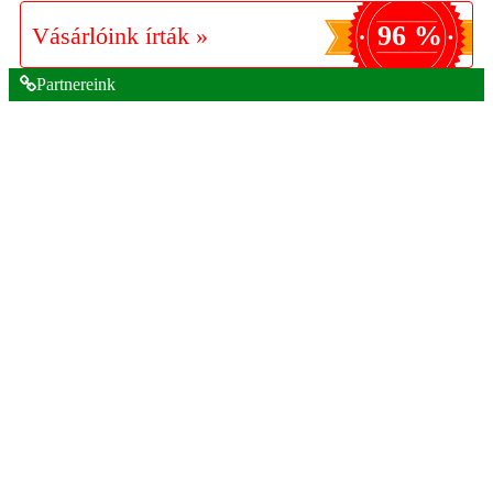
96 %
Vásárlóink írták »
Partnereink