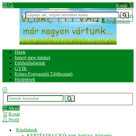
Kosár
Bejelentkezés
Regisztráció
Hírek
Ismerj meg minket
Elérhetőségeink
GYIK
Képes Fogyasztói Tájékoztató
Hirdetések
Menü
Kosár
Profil
Kínálatunk
KERTÉSZKUCKÓ: kert, barkács, háztartás