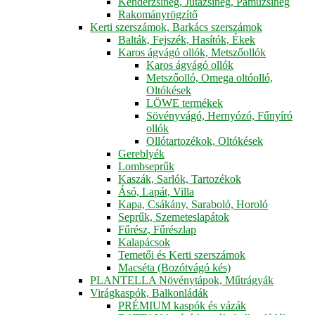
Kenderzsineg, Jutazsineg, Pamuzsineg
Rakományrögzítő
Kerti szerszámok, Barkács szerszámok
Balták, Fejszék, Hasítók, Ékek
Karos ágvágó ollók, Metszőollók
Karos ágvágó ollók
Metszőolló, Omega oltóolló,
Oltókések
LÖWE termékek
Sövényvágó, Hernyózó, Fűnyíró
ollók
Ollótartozékok, Oltókések
Gereblyék
Lombseprűk
Kaszák, Sarlók, Tartozékok
Ásó, Lapát, Villa
Kapa, Csákány, Saraboló, Horoló
Seprűk, Szemeteslapátok
Fűrész, Fűrészlap
Kalapácsok
Temetői és Kerti szerszámok
Macséta (Bozótvágó kés)
PLANTELLA Növénytápok, Műtrágyák
Virágkaspók, Balkonládák
PRÉMIUM kaspók és vázák