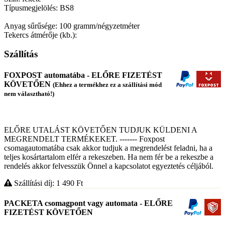
Típusmegjelölés: BS8
Anyag sűrűsége: 100 gramm/négyzetméter
Tekercs átmérője (kb.):
Szállítás
FOXPOST automatába - ELŐRE FIZETÉST
KÖVETŐEN
(Ehhez a termékhez ez a szállítási mód
nem választható!)
ELŐRE UTALÁST KÖVETŐEN TUDJUK KÜLDENI A
MEGRENDELT TERMÉKEKET. ------- Foxpost
csomagautomatába csak akkor tudjuk a megrendelést feladni, ha a
teljes kosártartalom elfér a rekeszeben. Ha nem fér be a rekeszbe a
rendelés akkor felvesszük Önnel a kapcsolatot egyeztetés céljából.
Szállítási díj: 1 490
Ft
PACKETA csomagpont vagy automata - ELŐRE
FIZETÉST KÖVETŐEN