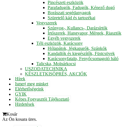
Pincészeti eszközök
Parafadugók, Fadugók, Kénező dugó
Borászati segédanyagok
Szüretelő kád és tartozékai
Vegyszerek
Szúnyog-, Kullancs-, Darázsírtók
Írtószerek, Hangyapor, Mérgek, Riasztók
Egyéb vegyszerek
Téli eszközök, Karácsony
Hólapátok, Jégkaparók, Szánkók
Kandallók és kiegészítők, Füstcsövek
Karácsonyfatalp, Fenyőcsomagoló háló
Talicska, Molnárkocsi
USZODATECHNIKA
KÉSZLETKISÖPRÉS, AKCIÓK
Hírek
Ismerj meg minket
Elérhetőségeink
GYIK
Képes Fogyasztói Tájékoztató
Hirdetések
Kosár
Az Ön kosara üres.