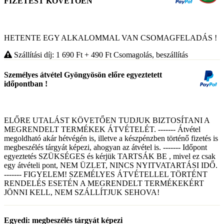
FIZETÉST KÖVETŐEN
HETENTE EGY ALKALOMMAL VAN CSOMAGFELADÁS !
Szállítási díj: 1 690
Ft
+ 490
Ft
Csomagolás, beszállítás
Személyes átvétel Gyöngyösön előre egyeztetett
időpontban !
ELŐRE UTALÁST KÖVETŐEN TUDJUK BIZTOSÍTANI A
MEGRENDELT TERMÉKEK ÁTVÉTELÉT. ------- Átvétel
megoldható akár hétvégén is, illetve a készpénzben történő fizetés is
megbeszélés tárgyát képezi, ahogyan az átvétel is. ------- Időpont
egyeztetés SZÜKSÉGES és kérjük TARTSÁK BE , mivel ez csak
egy átvételi pont, NEM ÜZLET, NINCS NYITVATARTÁSI IDŐ.
------- FIGYELEM! SZEMÉLYES ÁTVÉTELLEL TÖRTÉNT
RENDELÉS ESETÉN A MEGRENDELT TERMÉKEKÉRT
JÖNNI KELL, NEM SZÁLLÍTJUK SEHOVA!
Egyedi: megbeszélés tárgyát képezi