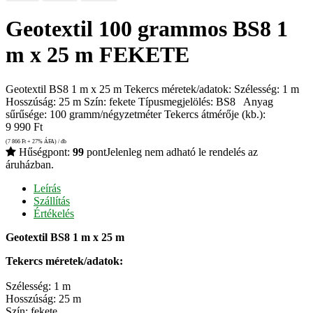
Geotextil 100 grammos BS8 1
m x 25 m FEKETE
Geotextil BS8 1 m x 25 m Tekercs méretek/adatok: Szélesség: 1 m
Hosszúság: 25 m Szín: fekete Típusmegjelölés: BS8 Anyag
sűrűsége: 100 gramm/négyzetméter Tekercs átmérője (kb.):
9 990
Ft
(7 866
Ft
+ 27% ÁFA) / db
Hűségpont:
99
pont
Jelenleg nem adható le rendelés az
áruházban.
Leírás
Szállítás
Értékelés
Geotextil BS8 1 m x 25 m
Tekercs méretek/adatok:
Szélesség: 1 m
Hosszúság: 25 m
Szín: fekete