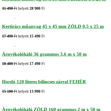
31 490
Ft
helyett
28 900
Ft
Kertirács műanyag 45 x 45 mm ZÖLD 0,5 x 25 m
17 490
Ft
helyett
15 490
Ft
Árnyékolóháló 36 grammos 3,6 m x 50 m
18 400
Ft
helyett
17 490
Ft
Hordó 120 literes bilincses zárral FEHÉR
15 100
Ft
helyett
13 990
Ft
Árnyékolóháló ZÖLD 160 grammos 2 m x 50 m