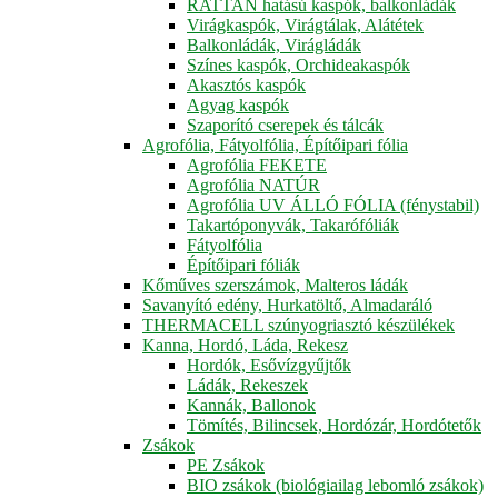
RATTAN hatású kaspók, balkonládák
Virágkaspók, Virágtálak, Alátétek
Balkonládák, Virágládák
Színes kaspók, Orchideakaspók
Akasztós kaspók
Agyag kaspók
Szaporító cserepek és tálcák
Agrofólia, Fátyolfólia, Építőipari fólia
Agrofólia FEKETE
Agrofólia NATÚR
Agrofólia UV ÁLLÓ FÓLIA (fénystabil)
Takartóponyvák, Takarófóliák
Fátyolfólia
Építőipari fóliák
Kőműves szerszámok, Malteros ládák
Savanyító edény, Hurkatöltő, Almadaráló
THERMACELL szúnyogriasztó készülékek
Kanna, Hordó, Láda, Rekesz
Hordók, Esővízgyűjtők
Ládák, Rekeszek
Kannák, Ballonok
Tömítés, Bilincsek, Hordózár, Hordótetők
Zsákok
PE Zsákok
BIO zsákok (biológiailag lebomló zsákok)