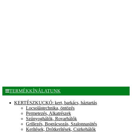
TERMÉKKÍNÁLATUNK
KERTÉSZKUCKÓ: kert, barkács, háztartás
Locsolástechnika, öntözés
Permetezés, Alkatrészek
Szúnyoghálók, Rovarhálók
Grillezés, Bográcsozás, Szalonnasütés
Kerítések, Drótkerítések, Csirkehálók