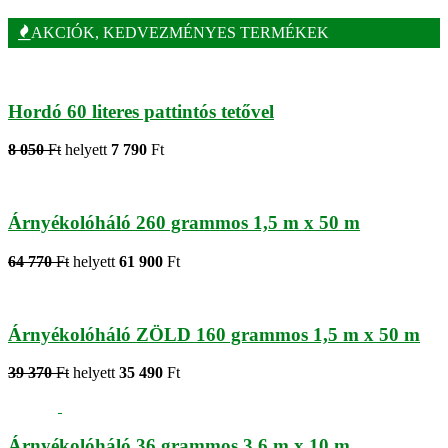
AKCIÓK, KEDVEZMÉNYES TERMÉKEK
Hordó 60 literes pattintós tetővel
8 050
Ft
helyett
7 790
Ft
Árnyékolóháló 260 grammos 1,5 m x 50 m
64 770
Ft
helyett
61 900
Ft
Árnyékolóháló ZÖLD 160 grammos 1,5 m x 50 m
39 370
Ft
helyett
35 490
Ft
Árnyékolóháló 36 grammos 3,6 m x 10 m