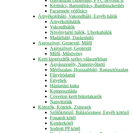
Galvanizált csirkeháló, PVC bevonat is
Kertirács, Baromfirács, Bambuszkerítés
Facsemete védőrács
Árnyékolóháló, Vakondháló, Egyéb hálók
Árnyékolóhálók
Vakondhálók
Növénytartó hálók, Uborkahálók
Madárháló, Darázsháló
Agroszövet, Geotextil, Műfű
Agroszövet, Geotextil
Műfű, Műsövény
Kerti kiegészítők széles választékban
Ágyásszegély, Napernyőtartó
Mérőszalag, Hosszabbító, Ragasztószalag
Fűnyíródamil
Egyebek
Háztartási kuka
Komposztláda
Covertop kerti bútortakarók
Napvitorlák
Kötözők, Kötelek, Zsinegek
Szőlőkötöző, Bálázózsineg, Egyéb kötöző
Fonatolt kötél
Kenderkötél
Sodrott PP kötél