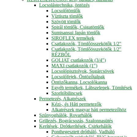
Locsolástechnika, öntözés
Locsolótömlők
Víztiszta tömlők
Szövött tömlők
Spirál tömlők, Csigatömlők
Sumisansui Japán tömlők
SIROFLEX termékek
Csatlakozók, Tömlőösszekötők 1/2"
Csatlakozók, Tömlőösszekötők 1/2"
RÉZBŐL
GOLIAT csatlakozók (3/4")
MAXI csatlakozók (1")
Locsolópisztolyok, Sugárcsövek
Locsolófejek, Öntözőtalpak
Öntözőkanna, Locsolókanna
Egyéb termékek, Lábszelepek, Tömítések
Szorítóbilincsek
Permetezés, Alkatrészek
Kézi-, és Háti permetezők
Alkatrészek magyar háti permetezőhöz
Szúnyoghálók, Rovarhálók
Grillezés, Bográcsozás, Szalonnasütés
Kerítések, Drótkerítések, Csirkehálók
Ponthegesztett drótháló, Vadháló