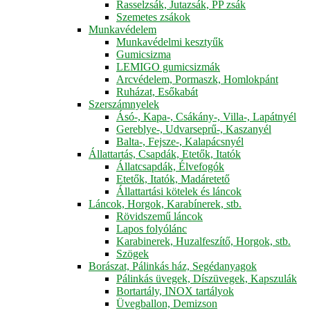
Rasselzsák, Jutazsák, PP zsák
Szemetes zsákok
Munkavédelem
Munkavédelmi kesztyűk
Gumicsizma
LEMIGO gumicsizmák
Arcvédelem, Pormaszk, Homlokpánt
Ruházat, Esőkabát
Szerszámnyelek
Ásó-, Kapa-, Csákány-, Villa-, Lapátnyél
Gereblye-, Udvarseprű-, Kaszanyél
Balta-, Fejsze-, Kalapácsnyél
Állattartás, Csapdák, Etetők, Itatók
Állatcsapdák, Élvefogók
Etetők, Itatók, Madáretető
Állattartási kötelek és láncok
Láncok, Horgok, Karabínerek, stb.
Rövidszemű láncok
Lapos folyólánc
Karabinerek, Huzalfeszítő, Horgok, stb.
Szögek
Borászat, Pálinkás ház, Segédanyagok
Pálinkás üvegek, Díszüvegek, Kapszulák
Bortartály, INOX tartályok
Üvegballon, Demizson