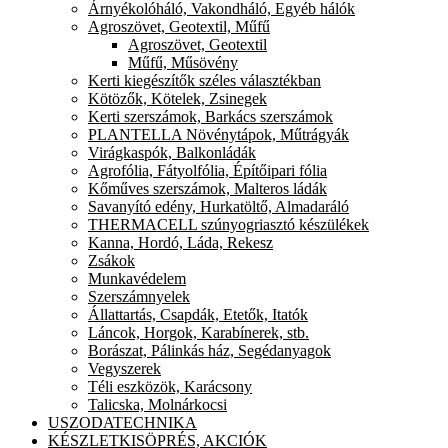
Árnyékolóháló, Vakondháló, Egyéb hálók
Agroszövet, Geotextil, Műfű
Agroszövet, Geotextil
Műfű, Műsövény
Kerti kiegészítők széles választékban
Kötözők, Kötelek, Zsinegek
Kerti szerszámok, Barkács szerszámok
PLANTELLA Növénytápok, Műtrágyák
Virágkaspók, Balkonládák
Agrofólia, Fátyolfólia, Építőipari fólia
Kőműves szerszámok, Malteros ládák
Savanyító edény, Hurkatöltő, Almadaráló
THERMACELL szúnyogriasztó készülékek
Kanna, Hordó, Láda, Rekesz
Zsákok
Munkavédelem
Szerszámnyelek
Állattartás, Csapdák, Etetők, Itatók
Láncok, Horgok, Karabínerek, stb.
Borászat, Pálinkás ház, Segédanyagok
Vegyszerek
Téli eszközök, Karácsony
Talicska, Molnárkocsi
USZODATECHNIKA
KÉSZLETKISÖPRÉS, AKCIÓK