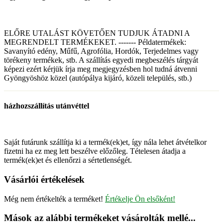
ELŐRE UTALÁST KÖVETŐEN TUDJUK ÁTADNI A
MEGRENDELT TERMÉKEKET. ------- Példatermékek:
Savanyító edény, Műfű, Agrofólia, Hordók, Terjedelmes vagy
törékeny termékek, stb. A szállítás egyedi megbeszélés tárgyát
képezi ezért kérjük írja meg megjegyzésben hol tudná átvenni
Gyöngyöshöz közel (autópálya kijáró, közeli település, stb.)
házhozszállítás utánvéttel
Saját futárunk szállítja ki a termék(ek)et, így nála lehet átvételkor
fizetni ha ez meg lett beszélve előzőleg. Tételesen átadja a
termék(ek)et és ellenőrzi a sértetlenségét.
Vásárlói értékelések
Még nem értékelték a terméket!
Értékelje Ön elsőként!
Mások az alábbi termékeket vásárolták mellé...