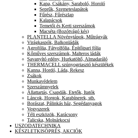
Kapa, Csákány, Saraboló, Horoló
Seprűk, Szemeteslapátok
Fűrész, Fűrészlap
Kalapácsok
Temetői és Kerti szerszámok
Macséta (Bozótvágó kés)
PLANTELLA Növénytápok, Műtrágyák
Virágkaspók, Balkonládák
Agrofólia, Fátyolfólia, Építőipari fólia
Kőműves szerszámok, Malteros ládák
Savanyító edény, Hurkatöltő, Almadaráló
THERMACELL szúnyogriasztó készülékek
Kanna, Hordó, Láda, Rekesz
Zsákok
Munkavédelem
Szerszámnyelek
Állattartás, Csapdák, Etetők, Itatók
Láncok, Horgok, Karabínerek, stb.
Borászat, Pálinkás ház, Segédanyagok
Vegyszerek
Téli eszközök, Karácsony
Talicska, Molnárkocsi
USZODATECHNIKA
KÉSZLETKISÖPRÉS, AKCIÓK