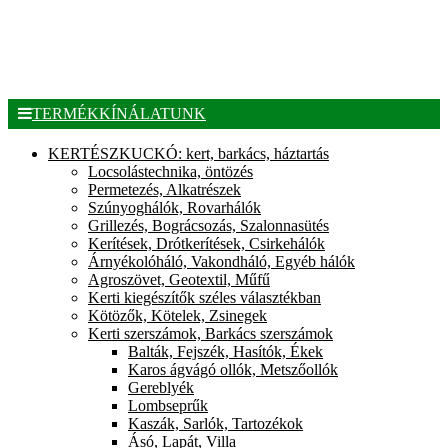
TERMÉKKÍNÁLATUNK
KERTÉSZKUCKÓ: kert, barkács, háztartás
Locsolástechnika, öntözés
Permetezés, Alkatrészek
Szúnyoghálók, Rovarhálók
Grillezés, Bográcsozás, Szalonnasütés
Kerítések, Drótkerítések, Csirkehálók
Árnyékolóháló, Vakondháló, Egyéb hálók
Agroszövet, Geotextil, Műfű
Kerti kiegészítők széles választékban
Kötözők, Kötelek, Zsinegek
Kerti szerszámok, Barkács szerszámok
Balták, Fejszék, Hasítók, Ékek
Karos ágvágó ollók, Metszőollók
Gereblyék
Lombseprűk
Kaszák, Sarlók, Tartozékok
Ásó, Lapát, Villa