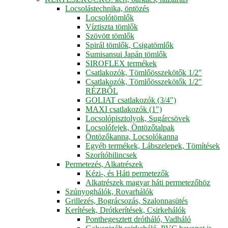
Locsolástechnika, öntözés
Locsolótömlők
Víztiszta tömlők
Szövött tömlők
Spirál tömlők, Csigatömlők
Sumisansui Japán tömlők
SIROFLEX termékek
Csatlakozók, Tömlőösszekötők 1/2"
Csatlakozók, Tömlőösszekötők 1/2"
RÉZBŐL
GOLIAT csatlakozók (3/4")
MAXI csatlakozók (1")
Locsolópisztolyok, Sugárcsövek
Locsolófejek, Öntözőtalpak
Öntözőkanna, Locsolókanna
Egyéb termékek, Lábszelepek, Tömítések
Szorítóbilincsek
Permetezés, Alkatrészek
Kézi-, és Háti permetezők
Alkatrészek magyar háti permetezőhöz
Szúnyoghálók, Rovarhálók
Grillezés, Bográcsozás, Szalonnasütés
Kerítések, Drótkerítések, Csirkehálók
Ponthegesztett drótháló, Vadháló