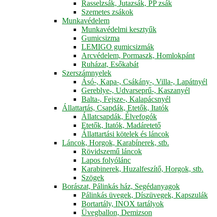
Rasselzsák, Jutazsák, PP zsák
Szemetes zsákok
Munkavédelem
Munkavédelmi kesztyűk
Gumicsizma
LEMIGO gumicsizmák
Arcvédelem, Pormaszk, Homlokpánt
Ruházat, Esőkabát
Szerszámnyelek
Ásó-, Kapa-, Csákány-, Villa-, Lapátnyél
Gereblye-, Udvarseprű-, Kaszanyél
Balta-, Fejsze-, Kalapácsnyél
Állattartás, Csapdák, Etetők, Itatók
Állatcsapdák, Élvefogók
Etetők, Itatók, Madáretető
Állattartási kötelek és láncok
Láncok, Horgok, Karabínerek, stb.
Rövidszemű láncok
Lapos folyólánc
Karabinerek, Huzalfeszítő, Horgok, stb.
Szögek
Borászat, Pálinkás ház, Segédanyagok
Pálinkás üvegek, Díszüvegek, Kapszulák
Bortartály, INOX tartályok
Üvegballon, Demizson