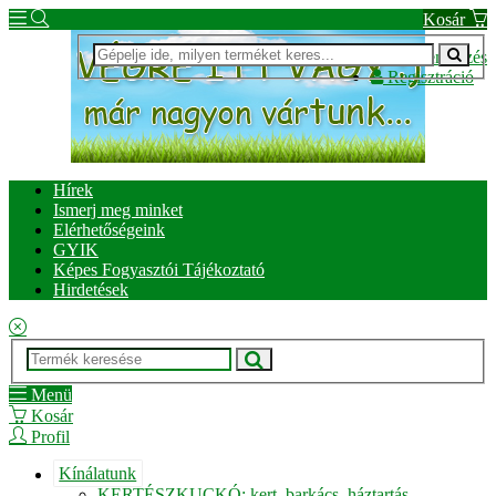
Kosár
Bejelentkezés
Regisztráció
Hírek
Ismerj meg minket
Elérhetőségeink
GYIK
Képes Fogyasztói Tájékoztató
Hirdetések
Menü
Kosár
Profil
Kínálatunk
KERTÉSZKUCKÓ: kert, barkács, háztartás