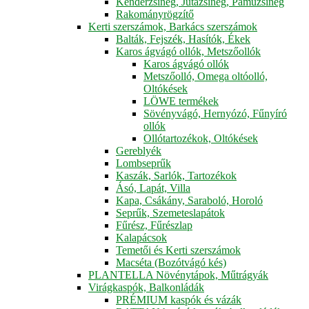
Kenderzsineg, Jutazsineg, Pamuzsineg
Rakományrögzítő
Kerti szerszámok, Barkács szerszámok
Balták, Fejszék, Hasítók, Ékek
Karos ágvágó ollók, Metszőollók
Karos ágvágó ollók
Metszőolló, Omega oltóolló,
Oltókések
LÖWE termékek
Sövényvágó, Hernyózó, Fűnyíró
ollók
Ollótartozékok, Oltókések
Gereblyék
Lombseprűk
Kaszák, Sarlók, Tartozékok
Ásó, Lapát, Villa
Kapa, Csákány, Saraboló, Horoló
Seprűk, Szemeteslapátok
Fűrész, Fűrészlap
Kalapácsok
Temetői és Kerti szerszámok
Macséta (Bozótvágó kés)
PLANTELLA Növénytápok, Műtrágyák
Virágkaspók, Balkonládák
PRÉMIUM kaspók és vázák