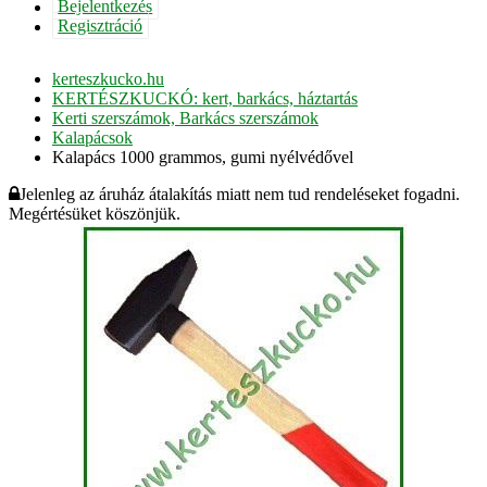
Bejelentkezés
Regisztráció
kerteszkucko.hu
KERTÉSZKUCKÓ: kert, barkács, háztartás
Kerti szerszámok, Barkács szerszámok
Kalapácsok
Kalapács 1000 grammos, gumi nyélvédővel
Jelenleg az áruház átalakítás miatt nem tud rendeléseket fogadni.
Megértésüket köszönjük.