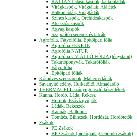
RATTAN hatású kaspók, balkonládák
Virágkaspók, Virágtálak, Alátétek
Balkonládák, Virágládák
Színes kaspók, Orchideakaspók
Akasztós kaspók
Agyag kaspók
Szaporító cserepek és tálcák
Agrofólia, Fátyolfólia, Építőipari fólia
Agrofólia FEKETE
Agrofólia NATÚR
Agrofólia UV ÁLLÓ FÓLIA (fénystabil)
Takartóponyvák, Takarófóliák
Fátyolfólia
Építőipari fóliák
Kőműves szerszámok, Malteros ládák
Savanyító edény, Hurkatöltő, Almadaráló
THERMACELL szúnyogriasztó készülékek
Kanna, Hordó, Láda, Rekesz
Hordók, Esővízgyűjtők
Ládák, Rekeszek
Kannák, Ballonok
Tömítés, Bilincsek, Hordózár, Hordótetők
Zsákok
PE Zsákok
BIO zsákok (biológiailag lebomló zsákok)