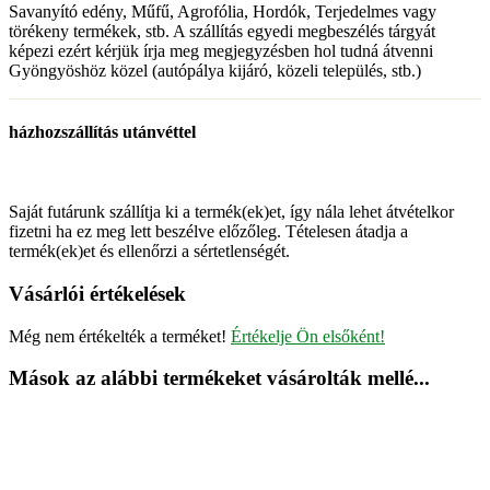
Savanyító edény, Műfű, Agrofólia, Hordók, Terjedelmes vagy
törékeny termékek, stb. A szállítás egyedi megbeszélés tárgyát
képezi ezért kérjük írja meg megjegyzésben hol tudná átvenni
Gyöngyöshöz közel (autópálya kijáró, közeli település, stb.)
házhozszállítás utánvéttel
Saját futárunk szállítja ki a termék(ek)et, így nála lehet átvételkor
fizetni ha ez meg lett beszélve előzőleg. Tételesen átadja a
termék(ek)et és ellenőrzi a sértetlenségét.
Vásárlói értékelések
Még nem értékelték a terméket!
Értékelje Ön elsőként!
Mások az alábbi termékeket vásárolták mellé...