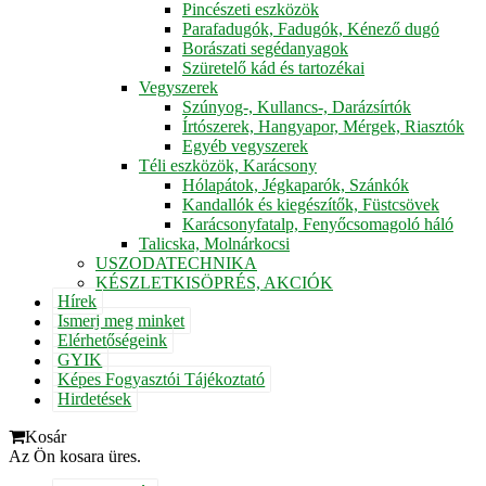
Pincészeti eszközök
Parafadugók, Fadugók, Kénező dugó
Borászati segédanyagok
Szüretelő kád és tartozékai
Vegyszerek
Szúnyog-, Kullancs-, Darázsírtók
Írtószerek, Hangyapor, Mérgek, Riasztók
Egyéb vegyszerek
Téli eszközök, Karácsony
Hólapátok, Jégkaparók, Szánkók
Kandallók és kiegészítők, Füstcsövek
Karácsonyfatalp, Fenyőcsomagoló háló
Talicska, Molnárkocsi
USZODATECHNIKA
KÉSZLETKISÖPRÉS, AKCIÓK
Hírek
Ismerj meg minket
Elérhetőségeink
GYIK
Képes Fogyasztói Tájékoztató
Hirdetések
Kosár
Az Ön kosara üres.