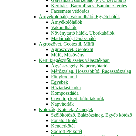
Galvanizált csirkeháló, PVC bevonat is
Kertirács, Baromfirács, Bambuszkerítés
Facsemete védőrács
Árnyékolóháló, Vakondháló, Egyéb hálók
Árnyékolóhálók
Vakondhálók
Növénytartó hálók, Uborkahálók
Madárháló, Darázsháló
Agroszövet, Geotextil, Műfű
Agroszövet, Geotextil
Műfű, Műsövény
Kerti kiegészítők széles választékban
Ágyásszegély, Napernyőtartó
Mérőszalag, Hosszabbító, Ragasztószalag
Fűnyíródamil
Egyebek
Háztartási kuka
Komposztláda
Covertop kerti bútortakarók
Napvitorlák
Kötözők, Kötelek, Zsinegek
Szőlőkötöző, Bálázózsineg, Egyéb kötöző
Fonatolt kötél
Kenderkötél
Sodrott PP kötél