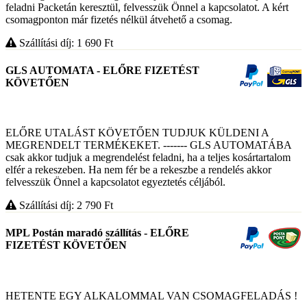
feladni Packetán keresztül, felvesszük Önnel a kapcsolatot. A kért
csomagponton már fizetés nélkül átvehető a csomag.
Szállítási díj: 1 690
Ft
GLS AUTOMATA - ELŐRE FIZETÉST
KÖVETŐEN
ELŐRE UTALÁST KÖVETŐEN TUDJUK KÜLDENI A
MEGRENDELT TERMÉKEKET. ------- GLS AUTOMATÁBA
csak akkor tudjuk a megrendelést feladni, ha a teljes kosártartalom
elfér a rekeszeben. Ha nem fér be a rekeszbe a rendelés akkor
felvesszük Önnel a kapcsolatot egyeztetés céljából.
Szállítási díj: 2 790
Ft
MPL Postán maradó szállítás - ELŐRE
FIZETÉST KÖVETŐEN
HETENTE EGY ALKALOMMAL VAN CSOMAGFELADÁS !