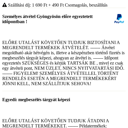
Szállítási díj: 1 690
Ft
+ 490
Ft
Csomagolás, beszállítás
Személyes átvétel Gyöngyösön előre egyeztetett
időpontban !
ELŐRE UTALÁST KÖVETŐEN TUDJUK BIZTOSÍTANI A
MEGRENDELT TERMÉKEK ÁTVÉTELÉT. ------- Átvétel
megoldható akár hétvégén is, illetve a készpénzben történő fizetés is
megbeszélés tárgyát képezi, ahogyan az átvétel is. ------- Időpont
egyeztetés SZÜKSÉGES és kérjük TARTSÁK BE , mivel ez csak
egy átvételi pont, NEM ÜZLET, NINCS NYITVATARTÁSI IDŐ.
------- FIGYELEM! SZEMÉLYES ÁTVÉTELLEL TÖRTÉNT
RENDELÉS ESETÉN A MEGRENDELT TERMÉKEKÉRT
JÖNNI KELL, NEM SZÁLLÍTJUK SEHOVA!
Egyedi: megbeszélés tárgyát képezi
ELŐRE UTALÁST KÖVETŐEN TUDJUK ÁTADNI A
MEGRENDELT TERMÉKEKET. ------- Példatermékek: