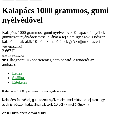
Kalapács 1000 grammos, gumi
nyélvédővel
Kalapács 1000 grammos, gumi nyélvédővel Kalapács fa nyéllel,
gumírozott nyélvédelemmel ellátva a fej alatt. Így azok is bőszen
kalapálhatnak akik 10-ből 4x mellé ütnek ;) Az ujjunkra azért
vigyázzunk!
2 667
Ft
(2 100
Ft
+ 27% ÁFA) / db
Hűségpont:
26
pont
Jelenleg nem adható le rendelés az
áruházban.
Leírás
Szállítás
Értékelés
Kalapács 1000 grammos, gumi nyélvédővel
Kalapács fa nyéllel, gumírozott nyélvédelemmel ellátva a fej alatt. Így
azok is bőszen kalapálhatnak akik 10-ből 4x mellé ütnek ;)
Az ujjunkra azért vigyázzunk!