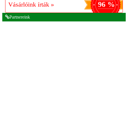
96 %
Vásárlóink írták »
Partnereink