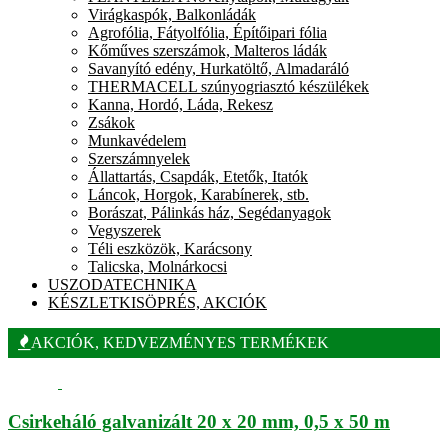
Virágkaspók, Balkonládák
Agrofólia, Fátyolfólia, Építőipari fólia
Kőműves szerszámok, Malteros ládák
Savanyító edény, Hurkatöltő, Almadaráló
THERMACELL szúnyogriasztó készülékek
Kanna, Hordó, Láda, Rekesz
Zsákok
Munkavédelem
Szerszámnyelek
Állattartás, Csapdák, Etetők, Itatók
Láncok, Horgok, Karabínerek, stb.
Borászat, Pálinkás ház, Segédanyagok
Vegyszerek
Téli eszközök, Karácsony
Talicska, Molnárkocsi
USZODATECHNIKA
KÉSZLETKISÖPRÉS, AKCIÓK
AKCIÓK, KEDVEZMÉNYES TERMÉKEK
Csirkeháló galvanizált 20 x 20 mm, 0,5 x 50 m