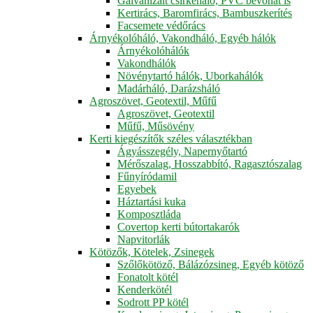
Galvanizált csirkeháló, PVC bevonat is
Kertirács, Baromfirács, Bambuszkerítés
Facsemete védőrács
Árnyékolóháló, Vakondháló, Egyéb hálók
Árnyékolóhálók
Vakondhálók
Növénytartó hálók, Uborkahálók
Madárháló, Darázsháló
Agroszövet, Geotextil, Műfű
Agroszövet, Geotextil
Műfű, Műsövény
Kerti kiegészítők széles választékban
Ágyásszegély, Napernyőtartó
Mérőszalag, Hosszabbító, Ragasztószalag
Fűnyíródamil
Egyebek
Háztartási kuka
Komposztláda
Covertop kerti bútortakarók
Napvitorlák
Kötözők, Kötelek, Zsinegek
Szőlőkötöző, Bálázózsineg, Egyéb kötöző
Fonatolt kötél
Kenderkötél
Sodrott PP kötél