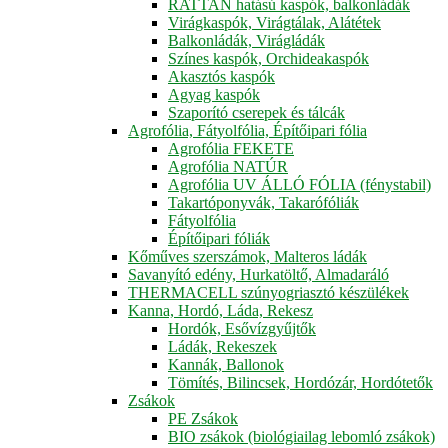
RATTAN hatású kaspók, balkonládák
Virágkaspók, Virágtálak, Alátétek
Balkonládák, Virágládák
Színes kaspók, Orchideakaspók
Akasztós kaspók
Agyag kaspók
Szaporító cserepek és tálcák
Agrofólia, Fátyolfólia, Építőipari fólia
Agrofólia FEKETE
Agrofólia NATÚR
Agrofólia UV ÁLLÓ FÓLIA (fénystabil)
Takartóponyvák, Takarófóliák
Fátyolfólia
Építőipari fóliák
Kőműves szerszámok, Malteros ládák
Savanyító edény, Hurkatöltő, Almadaráló
THERMACELL szúnyogriasztó készülékek
Kanna, Hordó, Láda, Rekesz
Hordók, Esővízgyűjtők
Ládák, Rekeszek
Kannák, Ballonok
Tömítés, Bilincsek, Hordózár, Hordótetők
Zsákok
PE Zsákok
BIO zsákok (biológiailag lebomló zsákok)