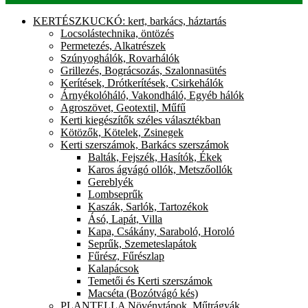
KERTÉSZKUCKÓ: kert, barkács, háztartás
Locsolástechnika, öntözés
Permetezés, Alkatrészek
Szúnyoghálók, Rovarhálók
Grillezés, Bográcsozás, Szalonnasütés
Kerítések, Drótkerítések, Csirkehálók
Árnyékolóháló, Vakondháló, Egyéb hálók
Agroszövet, Geotextil, Műfű
Kerti kiegészítők széles választékban
Kötözők, Kötelek, Zsinegek
Kerti szerszámok, Barkács szerszámok
Balták, Fejszék, Hasítók, Ékek
Karos ágvágó ollók, Metszőollók
Gereblyék
Lombseprűk
Kaszák, Sarlók, Tartozékok
Ásó, Lapát, Villa
Kapa, Csákány, Saraboló, Horoló
Seprűk, Szemeteslapátok
Fűrész, Fűrészlap
Kalapácsok
Temetői és Kerti szerszámok
Macséta (Bozótvágó kés)
PLANTELLA Növénytápok, Műtrágyák