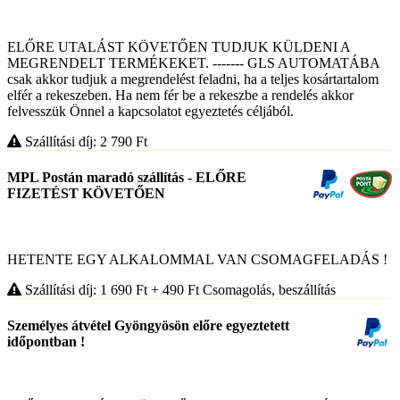
ELŐRE UTALÁST KÖVETŐEN TUDJUK KÜLDENI A
MEGRENDELT TERMÉKEKET. ------- GLS AUTOMATÁBA
csak akkor tudjuk a megrendelést feladni, ha a teljes kosártartalom
elfér a rekeszeben. Ha nem fér be a rekeszbe a rendelés akkor
felvesszük Önnel a kapcsolatot egyeztetés céljából.
Szállítási díj: 2 790
Ft
MPL Postán maradó szállítás - ELŐRE
FIZETÉST KÖVETŐEN
HETENTE EGY ALKALOMMAL VAN CSOMAGFELADÁS !
Szállítási díj: 1 690
Ft
+ 490
Ft
Csomagolás, beszállítás
Személyes átvétel Gyöngyösön előre egyeztetett
időpontban !