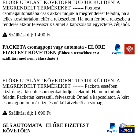
ELŐRE UTALÁST KÖVETŐEN TUDJUK KÜLDENI A
MEGRENDELT TERMÉKEKET. ------- Foxpost
csomagautomatába csak akkor tudjuk a megrendelést feladni, ha a
teljes kosártartalom elfér a rekeszeben. Ha nem fér be a rekeszbe a
rendelés akkor felvesszük Önnel a kapcsolatot egyeztetés céljából.
Szállítási díj: 1 490
Ft
PACKETA csomagpont vagy automata - ELŐRE
FIZETÉST KÖVETŐEN
(Ehhez a termékhez ez a
szállítási mód nem választható!)
ELŐRE UTALÁST KÖVETŐEN TUDJUK KÜLDENI A
MEGRENDELT TERMÉKEKET. ------- Packeta esetében
kizárólag a kisebb csomagokat tudjuk feladni. Ha nem tudjuk
feladni Packetán keresztül, felvesszük Önnel a kapcsolatot. A kért
csomagponton már fizetés nélkül átvehető a csomag.
Szállítási díj: 1 690
Ft
GLS AUTOMATA - ELŐRE FIZETÉST
KÖVETŐEN