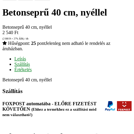
Betonseprű 40 cm, nyéllel
Betonseprű 40 cm, nyéllel
2 540
Ft
(2 000
Ft
+ 27% ÁFA) / db
Hűségpont:
25
pont
Jelenleg nem adható le rendelés az
áruházban.
Leírás
Szállítás
Értékelés
Betonseprű 40 cm, nyéllel
Szállítás
FOXPOST automatába - ELŐRE FIZETÉST
KÖVETŐEN
(Ehhez a termékhez ez a szállítási mód
nem választható!)