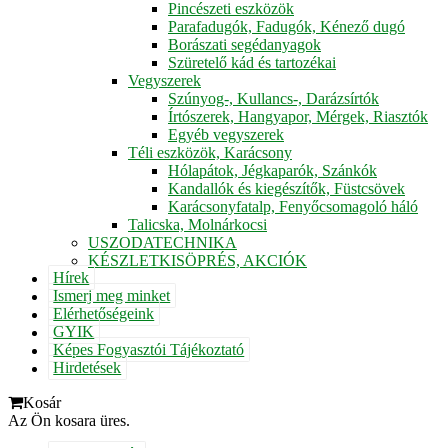
Pincészeti eszközök
Parafadugók, Fadugók, Kénező dugó
Borászati segédanyagok
Szüretelő kád és tartozékai
Vegyszerek
Szúnyog-, Kullancs-, Darázsírtók
Írtószerek, Hangyapor, Mérgek, Riasztók
Egyéb vegyszerek
Téli eszközök, Karácsony
Hólapátok, Jégkaparók, Szánkók
Kandallók és kiegészítők, Füstcsövek
Karácsonyfatalp, Fenyőcsomagoló háló
Talicska, Molnárkocsi
USZODATECHNIKA
KÉSZLETKISÖPRÉS, AKCIÓK
Hírek
Ismerj meg minket
Elérhetőségeink
GYIK
Képes Fogyasztói Tájékoztató
Hirdetések
Kosár
Az Ön kosara üres.