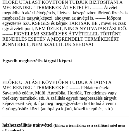
ELŐRE UTALÁST KÖVETŐEN TUDJUK BIZTOSÍTANI A
MEGRENDELT TERMÉKEK ÁTVÉTELÉT. ------- Átvétel
megoldható akár hétvégén is, illetve a készpénzben történő fizetés is
megbeszélés tárgyát képezi, ahogyan az átvétel is. ------- Időpont
egyeztetés SZÜKSÉGES és kérjük TARTSÁK BE , mivel ez csak
egy átvételi pont, NEM ÜZLET, NINCS NYITVATARTÁSI IDŐ.
------- FIGYELEM! SZEMÉLYES ÁTVÉTELLEL TÖRTÉNT
RENDELÉS ESETÉN A MEGRENDELT TERMÉKEKÉRT
JÖNNI KELL, NEM SZÁLLÍTJUK SEHOVA!
Egyedi: megbeszélés tárgyát képezi
ELŐRE UTALÁST KÖVETŐEN TUDJUK ÁTADNI A
MEGRENDELT TERMÉKEKET. ------- Példatermékek:
Savanyító edény, Műfű, Agrofólia, Hordók, Terjedelmes vagy
törékeny termékek, stb. A szállítás egyedi megbeszélés tárgyát
képezi ezért kérjük írja meg megjegyzésben hol tudná átvenni
Gyöngyöshöz közel (autópálya kijáró, közeli település, stb.)
házhozszállítás utánvéttel
(Ehhez a termékhez ez a szállítási mód nem
választható!)