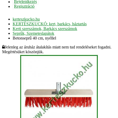
Bejelentkezés
Regisztráció
kerteszkucko.hu
KERTÉSZKUCKÓ: kert, barkács, háztartás
Kerti szerszámok, Barkács szerszámok
Seprűk, Szemeteslapátok
Betonseprű 40 cm, nyéllel
Jelenleg az áruház átalakítás miatt nem tud rendeléseket fogadni.
Megértésüket köszönjük.