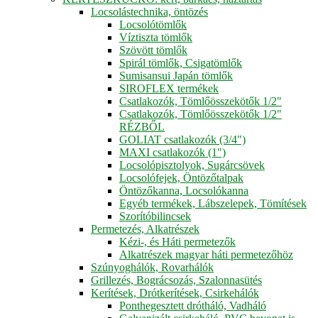
Locsolástechnika, öntözés
Locsolótömlők
Víztiszta tömlők
Szövött tömlők
Spirál tömlők, Csigatömlők
Sumisansui Japán tömlők
SIROFLEX termékek
Csatlakozók, Tömlőösszekötők 1/2"
Csatlakozók, Tömlőösszekötők 1/2"
RÉZBŐL
GOLIAT csatlakozók (3/4")
MAXI csatlakozók (1")
Locsolópisztolyok, Sugárcsövek
Locsolófejek, Öntözőtalpak
Öntözőkanna, Locsolókanna
Egyéb termékek, Lábszelepek, Tömítések
Szorítóbilincsek
Permetezés, Alkatrészek
Kézi-, és Háti permetezők
Alkatrészek magyar háti permetezőhöz
Szúnyoghálók, Rovarhálók
Grillezés, Bográcsozás, Szalonnasütés
Kerítések, Drótkerítések, Csirkehálók
Ponthegesztett drótháló, Vadháló