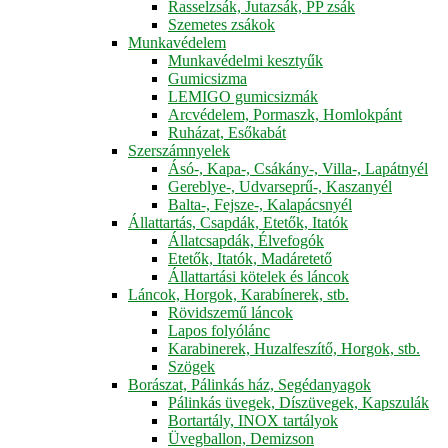
Rasselzsák, Jutazsák, PP zsák
Szemetes zsákok
Munkavédelem
Munkavédelmi kesztyűk
Gumicsizma
LEMIGO gumicsizmák
Arcvédelem, Pormaszk, Homlokpánt
Ruházat, Esőkabát
Szerszámnyelek
Ásó-, Kapa-, Csákány-, Villa-, Lapátnyél
Gereblye-, Udvarseprű-, Kaszanyél
Balta-, Fejsze-, Kalapácsnyél
Állattartás, Csapdák, Etetők, Itatók
Állatcsapdák, Élvefogók
Etetők, Itatók, Madáretető
Állattartási kötelek és láncok
Láncok, Horgok, Karabínerek, stb.
Rövidszemű láncok
Lapos folyólánc
Karabinerek, Huzalfeszítő, Horgok, stb.
Szögek
Borászat, Pálinkás ház, Segédanyagok
Pálinkás üvegek, Díszüvegek, Kapszulák
Bortartály, INOX tartályok
Üvegballon, Demizson