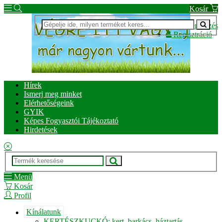
Kosár
Bejelentkezés
Regisztráció
Hírek
Ismerj meg minket
Elérhetőségeink
GYIK
Képes Fogyasztói Tájékoztató
Hirdetések
Menü
Kosár
Profil
Kínálatunk
KERTÉSZKUCKÓ: kert, barkács, háztartás