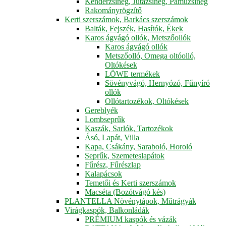
Kenderzsineg, Jutazsineg, Pamuzsineg
Rakományrögzítő
Kerti szerszámok, Barkács szerszámok
Balták, Fejszék, Hasítók, Ékek
Karos ágvágó ollók, Metszőollók
Karos ágvágó ollók
Metszőolló, Omega oltóolló,
Oltókések
LÖWE termékek
Sövényvágó, Hernyózó, Fűnyíró
ollók
Ollótartozékok, Oltókések
Gereblyék
Lombseprűk
Kaszák, Sarlók, Tartozékok
Ásó, Lapát, Villa
Kapa, Csákány, Saraboló, Horoló
Seprűk, Szemeteslapátok
Fűrész, Fűrészlap
Kalapácsok
Temetői és Kerti szerszámok
Macséta (Bozótvágó kés)
PLANTELLA Növénytápok, Műtrágyák
Virágkaspók, Balkonládák
PRÉMIUM kaspók és vázák