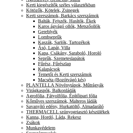
Kerti kiegészítők széles választékban
Kötözők, Kötelek, Zsinegek
Kerti szerszámok, Barkács szerszámok
Balták, Fejszék, Hasítók, Ékek
Karos ágvágó ollók, Metszőollók
Gereblyék
Lombseprűk
Kaszák, Sarlók, Tartozékok
Ásó, Lapát, Villa
Kapa, Csákány, Saraboló, Horoló
Seprűk, Szemeteslapátok
Fűrész, Fűrészlap
Kalapácsok
Temetői és Kerti szerszámok
Macséta (Bozótvágó kés)
PLANTELLA Növénytápok, Műtrágyák
Virágkaspók, Balkonládák
Agrofólia, Fátyolfólia, Építőipari fólia
Kőműves szerszámok, Malteros ládák
Savanyító edény, Hurkatöltő, Almadaráló
THERMACELL szúnyogriasztó készülékek
Kanna, Hordó, Láda, Rekesz
Zsákok
Munkavédelem