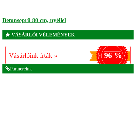
Betonseprű 80 cm, nyéllel
VÁSÁRLÓI VÉLEMÉNYEK
96 %
Vásárlóink írták »
Partnereink