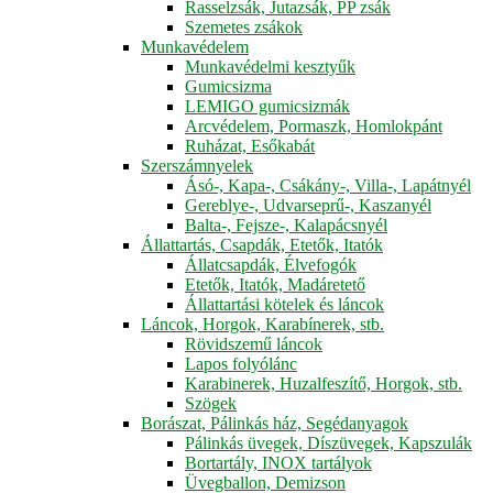
Rasselzsák, Jutazsák, PP zsák
Szemetes zsákok
Munkavédelem
Munkavédelmi kesztyűk
Gumicsizma
LEMIGO gumicsizmák
Arcvédelem, Pormaszk, Homlokpánt
Ruházat, Esőkabát
Szerszámnyelek
Ásó-, Kapa-, Csákány-, Villa-, Lapátnyél
Gereblye-, Udvarseprű-, Kaszanyél
Balta-, Fejsze-, Kalapácsnyél
Állattartás, Csapdák, Etetők, Itatók
Állatcsapdák, Élvefogók
Etetők, Itatók, Madáretető
Állattartási kötelek és láncok
Láncok, Horgok, Karabínerek, stb.
Rövidszemű láncok
Lapos folyólánc
Karabinerek, Huzalfeszítő, Horgok, stb.
Szögek
Borászat, Pálinkás ház, Segédanyagok
Pálinkás üvegek, Díszüvegek, Kapszulák
Bortartály, INOX tartályok
Üvegballon, Demizson