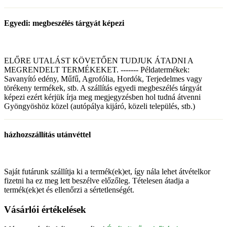
Egyedi: megbeszélés tárgyát képezi
ELŐRE UTALÁST KÖVETŐEN TUDJUK ÁTADNI A
MEGRENDELT TERMÉKEKET. ------- Példatermékek:
Savanyító edény, Műfű, Agrofólia, Hordók, Terjedelmes vagy
törékeny termékek, stb. A szállítás egyedi megbeszélés tárgyát
képezi ezért kérjük írja meg megjegyzésben hol tudná átvenni
Gyöngyöshöz közel (autópálya kijáró, közeli település, stb.)
házhozszállítás utánvéttel
Saját futárunk szállítja ki a termék(ek)et, így nála lehet átvételkor
fizetni ha ez meg lett beszélve előzőleg. Tételesen átadja a
termék(ek)et és ellenőrzi a sértetlenségét.
Vásárlói értékelések