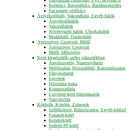
Galvanizált csirkeháló, PVC bevonat is
Kertirács, Baromfirács, Bambuszkerítés
Facsemete védőrács
Árnyékolóháló, Vakondháló, Egyéb hálók
Árnyékolóhálók
Vakondhálók
Növénytartó hálók, Uborkahálók
Madárháló, Darázsháló
Agroszövet, Geotextil, Műfű
Agroszövet, Geotextil
Műfű, Műsövény
Kerti kiegészítők széles választékban
Ágyásszegély, Napernyőtartó
Mérőszalag, Hosszabbító, Ragasztószalag
Fűnyíródamil
Egyebek
Háztartási kuka
Komposztláda
Covertop kerti bútortakarók
Napvitorlák
Kötözők, Kötelek, Zsinegek
Szőlőkötöző, Bálázózsineg, Egyéb kötöző
Fonatolt kötél
Kenderkötél
Sodrott PP kötél