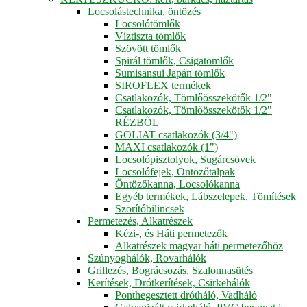
Locsolástechnika, öntözés
Locsolótömlők
Víztiszta tömlők
Szövött tömlők
Spirál tömlők, Csigatömlők
Sumisansui Japán tömlők
SIROFLEX termékek
Csatlakozók, Tömlőösszekötők 1/2"
Csatlakozók, Tömlőösszekötők 1/2"
RÉZBŐL
GOLIAT csatlakozók (3/4")
MAXI csatlakozók (1")
Locsolópisztolyok, Sugárcsövek
Locsolófejek, Öntözőtalpak
Öntözőkanna, Locsolókanna
Egyéb termékek, Lábszelepek, Tömítések
Szorítóbilincsek
Permetezés, Alkatrészek
Kézi-, és Háti permetezők
Alkatrészek magyar háti permetezőhöz
Szúnyoghálók, Rovarhálók
Grillezés, Bográcsozás, Szalonnasütés
Kerítések, Drótkerítések, Csirkehálók
Ponthegesztett drótháló, Vadháló