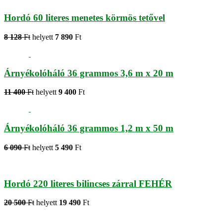
Hordó 60 literes menetes körmös tetővel
8 128
Ft
helyett
7 890
Ft
Árnyékolóháló 36 grammos 3,6 m x 20 m
11 400
Ft
helyett
9 400
Ft
Árnyékolóháló 36 grammos 1,2 m x 50 m
6 090
Ft
helyett
5 490
Ft
Hordó 220 literes bilincses zárral FEHÉR
20 500
Ft
helyett
19 490
Ft