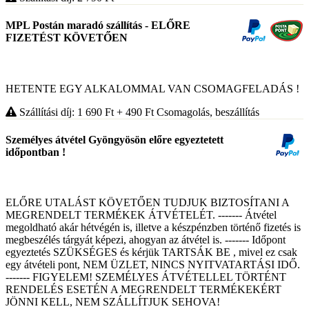
MPL Postán maradó szállítás - ELŐRE
FIZETÉST KÖVETŐEN
HETENTE EGY ALKALOMMAL VAN CSOMAGFELADÁS !
Szállítási díj: 1 690
Ft
+ 490
Ft
Csomagolás, beszállítás
Személyes átvétel Gyöngyösön előre egyeztetett
időpontban !
ELŐRE UTALÁST KÖVETŐEN TUDJUK BIZTOSÍTANI A
MEGRENDELT TERMÉKEK ÁTVÉTELÉT. ------- Átvétel
megoldható akár hétvégén is, illetve a készpénzben történő fizetés is
megbeszélés tárgyát képezi, ahogyan az átvétel is. ------- Időpont
egyeztetés SZÜKSÉGES és kérjük TARTSÁK BE , mivel ez csak
egy átvételi pont, NEM ÜZLET, NINCS NYITVATARTÁSI IDŐ.
------- FIGYELEM! SZEMÉLYES ÁTVÉTELLEL TÖRTÉNT
RENDELÉS ESETÉN A MEGRENDELT TERMÉKEKÉRT
JÖNNI KELL, NEM SZÁLLÍTJUK SEHOVA!