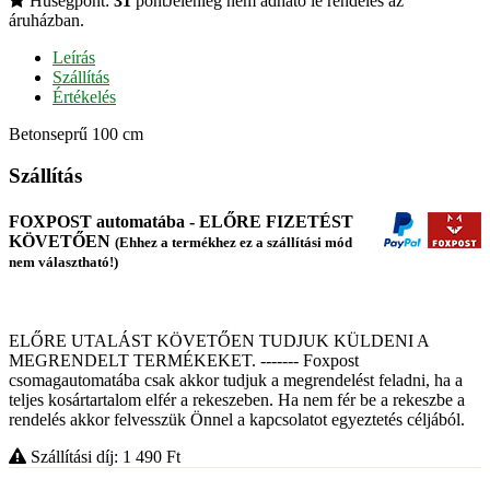
Hűségpont:
31
pont
Jelenleg nem adható le rendelés az
áruházban.
Leírás
Szállítás
Értékelés
Betonseprű 100 cm
Szállítás
FOXPOST automatába - ELŐRE FIZETÉST
KÖVETŐEN
(Ehhez a termékhez ez a szállítási mód
nem választható!)
ELŐRE UTALÁST KÖVETŐEN TUDJUK KÜLDENI A
MEGRENDELT TERMÉKEKET. ------- Foxpost
csomagautomatába csak akkor tudjuk a megrendelést feladni, ha a
teljes kosártartalom elfér a rekeszeben. Ha nem fér be a rekeszbe a
rendelés akkor felvesszük Önnel a kapcsolatot egyeztetés céljából.
Szállítási díj: 1 490
Ft