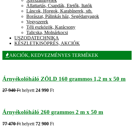
Szerszámnyelek
Állattartás, Csapdák, Etetők, Itatók
Láncok, Horgok, Karabínerek, stb.
Borászat, Pálinkás ház, Segédanyagok
Vegyszerek
Téli eszközök, Karácsony
Talicska, Molnárkocsi
USZODATECHNIKA
KÉSZLETKISÖPRÉS, AKCIÓK
AKCIÓK, KEDVEZMÉNYES TERMÉKEK
Árnyékolóháló ZÖLD 160 grammos 1,2 m x 50 m
27 940
Ft
helyett
24 990
Ft
Árnyékolóháló 260 grammos 2 m x 50 m
77 470
Ft
helyett
72 900
Ft