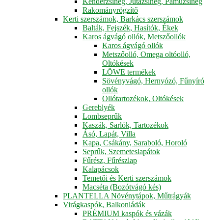
Kenderzsineg, Jutazsineg, Pamuzsineg
Rakományrögzítő
Kerti szerszámok, Barkács szerszámok
Balták, Fejszék, Hasítók, Ékek
Karos ágvágó ollók, Metszőollók
Karos ágvágó ollók
Metszőolló, Omega oltóolló,
Oltókések
LÖWE termékek
Sövényvágó, Hernyózó, Fűnyíró
ollók
Ollótartozékok, Oltókések
Gereblyék
Lombseprűk
Kaszák, Sarlók, Tartozékok
Ásó, Lapát, Villa
Kapa, Csákány, Saraboló, Horoló
Seprűk, Szemeteslapátok
Fűrész, Fűrészlap
Kalapácsok
Temetői és Kerti szerszámok
Macséta (Bozótvágó kés)
PLANTELLA Növénytápok, Műtrágyák
Virágkaspók, Balkonládák
PRÉMIUM kaspók és vázák