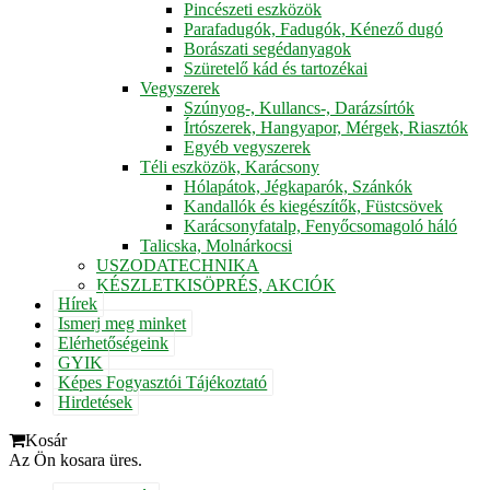
Pincészeti eszközök
Parafadugók, Fadugók, Kénező dugó
Borászati segédanyagok
Szüretelő kád és tartozékai
Vegyszerek
Szúnyog-, Kullancs-, Darázsírtók
Írtószerek, Hangyapor, Mérgek, Riasztók
Egyéb vegyszerek
Téli eszközök, Karácsony
Hólapátok, Jégkaparók, Szánkók
Kandallók és kiegészítők, Füstcsövek
Karácsonyfatalp, Fenyőcsomagoló háló
Talicska, Molnárkocsi
USZODATECHNIKA
KÉSZLETKISÖPRÉS, AKCIÓK
Hírek
Ismerj meg minket
Elérhetőségeink
GYIK
Képes Fogyasztói Tájékoztató
Hirdetések
Kosár
Az Ön kosara üres.