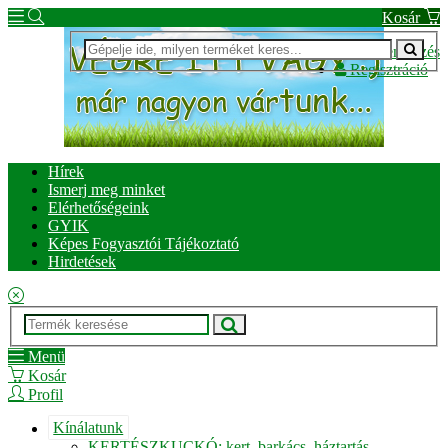
Kosár
Bejelentkezés
Regisztráció
Hírek
Ismerj meg minket
Elérhetőségeink
GYIK
Képes Fogyasztói Tájékoztató
Hirdetések
Menü
Kosár
Profil
Kínálatunk
KERTÉSZKUCKÓ: kert, barkács, háztartás