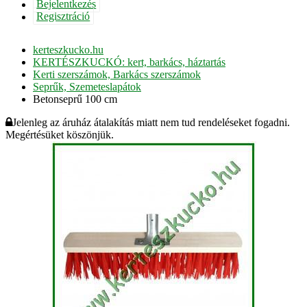
Bejelentkezés
Regisztráció
kerteszkucko.hu
KERTÉSZKUCKÓ: kert, barkács, háztartás
Kerti szerszámok, Barkács szerszámok
Seprűk, Szemeteslapátok
Betonseprű 100 cm
Jelenleg az áruház átalakítás miatt nem tud rendeléseket fogadni.
Megértésüket köszönjük.