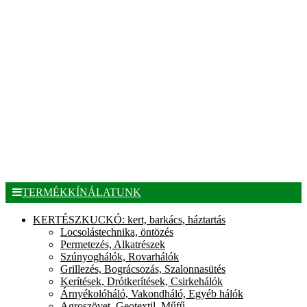
TERMÉKKÍNÁLATUNK
KERTÉSZKUCKÓ: kert, barkács, háztartás
Locsolástechnika, öntözés
Permetezés, Alkatrészek
Szúnyoghálók, Rovarhálók
Grillezés, Bográcsozás, Szalonnasütés
Kerítések, Drótkerítések, Csirkehálók
Árnyékolóháló, Vakondháló, Egyéb hálók
Agroszövet, Geotextil, Műfű