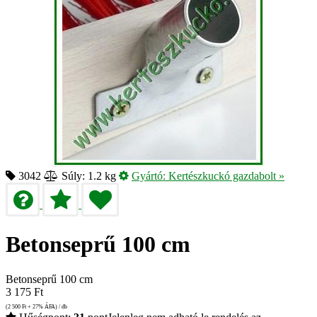
3042
Súly: 1.2 kg
Gyártó:
Kertészkuckó gazdabolt
»
Betonseprű 100 cm
Betonseprű 100 cm
3 175
Ft
(2 500
Ft
+ 27% ÁFA) / db