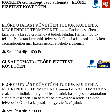
PACKETA csomagpont vagy automata - ELŐRE
FIZETÉST KÖVETŐEN
ELŐRE UTALÁST KÖVETŐEN TUDJUK KÜLDENI A
MEGRENDELT TERMÉKEKET. ------- Packeta esetében
kizárólag a kisebb csomagokat tudjuk feladni. Ha nem tudjuk
feladni Packetán keresztül, felvesszük Önnel a kapcsolatot. A kért
csomagponton már fizetés nélkül átvehető a csomag.
Szállítási díj: 1 690
Ft
GLS AUTOMATA - ELŐRE FIZETÉST
KÖVETŐEN
ELŐRE UTALÁST KÖVETŐEN TUDJUK KÜLDENI A
MEGRENDELT TERMÉKEKET. ------- GLS AUTOMATÁBA
csak akkor tudjuk a megrendelést feladni, ha a teljes kosártartalom
elfér a rekeszeben. Ha nem fér be a rekeszbe a rendelés akkor
felvesszük Önnel a kapcsolatot egyeztetés céljából.
Szállítási díj: 2 790
Ft