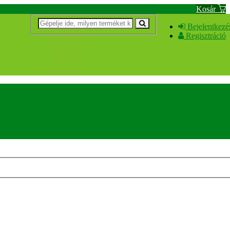
Kosár
Bejelentkezé
Regisztráció