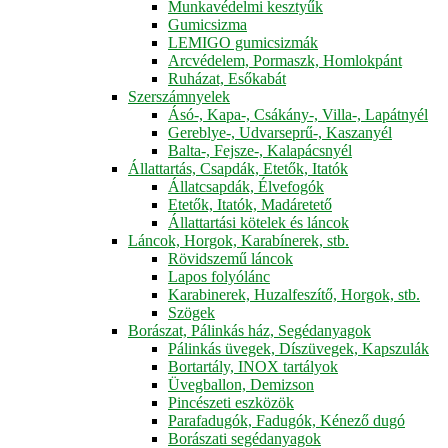
Munkavédelmi kesztyűk
Gumicsizma
LEMIGO gumicsizmák
Arcvédelem, Pormaszk, Homlokpánt
Ruházat, Esőkabát
Szerszámnyelek
Ásó-, Kapa-, Csákány-, Villa-, Lapátnyél
Gereblye-, Udvarseprű-, Kaszanyél
Balta-, Fejsze-, Kalapácsnyél
Állattartás, Csapdák, Etetők, Itatók
Állatcsapdák, Élvefogók
Etetők, Itatók, Madáretető
Állattartási kötelek és láncok
Láncok, Horgok, Karabínerek, stb.
Rövidszemű láncok
Lapos folyólánc
Karabinerek, Huzalfeszítő, Horgok, stb.
Szögek
Borászat, Pálinkás ház, Segédanyagok
Pálinkás üvegek, Díszüvegek, Kapszulák
Bortartály, INOX tartályok
Üvegballon, Demizson
Pincészeti eszközök
Parafadugók, Fadugók, Kénező dugó
Borászati segédanyagok