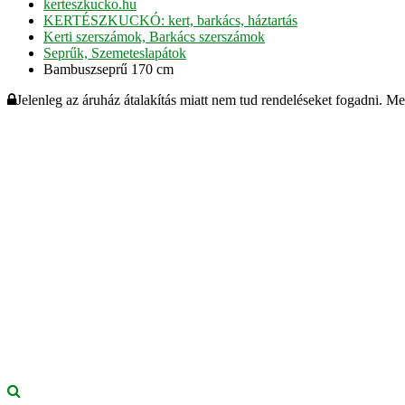
kerteszkucko.hu
KERTÉSZKUCKÓ: kert, barkács, háztartás
Kerti szerszámok, Barkács szerszámok
Seprűk, Szemeteslapátok
Bambuszseprű 170 cm
Jelenleg az áruház átalakítás miatt nem tud rendeléseket fogadni. M