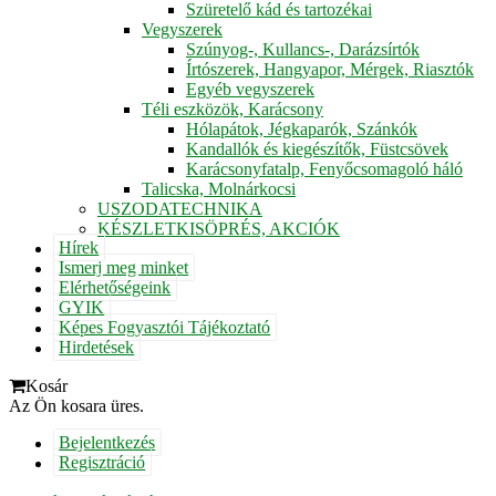
Szüretelő kád és tartozékai
Vegyszerek
Szúnyog-, Kullancs-, Darázsírtók
Írtószerek, Hangyapor, Mérgek, Riasztók
Egyéb vegyszerek
Téli eszközök, Karácsony
Hólapátok, Jégkaparók, Szánkók
Kandallók és kiegészítők, Füstcsövek
Karácsonyfatalp, Fenyőcsomagoló háló
Talicska, Molnárkocsi
USZODATECHNIKA
KÉSZLETKISÖPRÉS, AKCIÓK
Hírek
Ismerj meg minket
Elérhetőségeink
GYIK
Képes Fogyasztói Tájékoztató
Hirdetések
Kosár
Az Ön kosara üres.
Bejelentkezés
Regisztráció