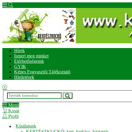
Hírek
Ismerj meg minket
Elérhetőségeink
GYIK
Képes Fogyasztói Tájékoztató
Hirdetések
Menü
Kosár
Profil
Kínálatunk
KERTÉSZKUCKÓ: kert, barkács, háztartás