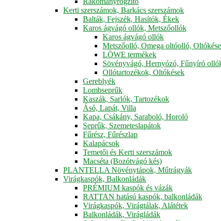
Rakományrögzítő
Kerti szerszámok, Barkács szerszámok
Balták, Fejszék, Hasítók, Ékek
Karos ágvágó ollók, Metszőollók
Karos ágvágó ollók
Metszőolló, Omega oltóolló, Oltókés
LÖWE termékek
Sövényvágó, Hernyózó, Fűnyíró olló
Ollótartozékok, Oltókések
Gereblyék
Lombseprűk
Kaszák, Sarlók, Tartozékok
Ásó, Lapát, Villa
Kapa, Csákány, Saraboló, Horoló
Seprűk, Szemeteslapátok
Fűrész, Fűrészlap
Kalapácsok
Temetői és Kerti szerszámok
Macséta (Bozótvágó kés)
PLANTELLA Növénytápok, Műtrágyák
Virágkaspók, Balkonládák
PRÉMIUM kaspók és vázák
RATTAN hatású kaspók, balkonládák
Virágkaspók, Virágtálak, Alátétek
Balkonládák, Virágládák