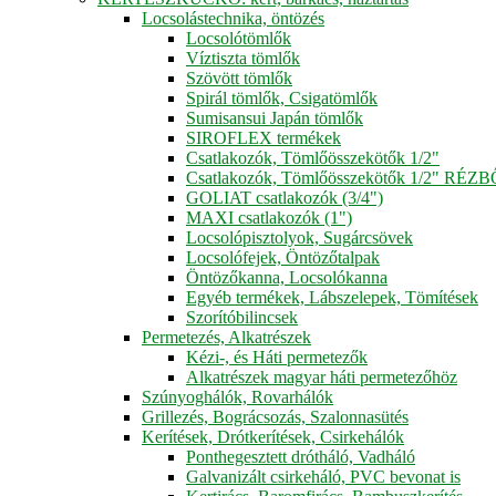
Locsolástechnika, öntözés
Locsolótömlők
Víztiszta tömlők
Szövött tömlők
Spirál tömlők, Csigatömlők
Sumisansui Japán tömlők
SIROFLEX termékek
Csatlakozók, Tömlőösszekötők 1/2"
Csatlakozók, Tömlőösszekötők 1/2" RÉZ
GOLIAT csatlakozók (3/4")
MAXI csatlakozók (1")
Locsolópisztolyok, Sugárcsövek
Locsolófejek, Öntözőtalpak
Öntözőkanna, Locsolókanna
Egyéb termékek, Lábszelepek, Tömítések
Szorítóbilincsek
Permetezés, Alkatrészek
Kézi-, és Háti permetezők
Alkatrészek magyar háti permetezőhöz
Szúnyoghálók, Rovarhálók
Grillezés, Bográcsozás, Szalonnasütés
Kerítések, Drótkerítések, Csirkehálók
Ponthegesztett drótháló, Vadháló
Galvanizált csirkeháló, PVC bevonat is