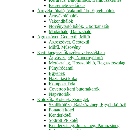
Kertirács, Baromfirács, Bambuszkerítés
Facsemete védőrács
Árnyékolóháló, Vakondháló, Egyéb hálók
Árnyékolóhálók
Vakondhálók
Növénytartó hálók, Uborkahálók
Madárháló, Darázsháló
Agroszövet, Geotextil, Műfű
Agroszövet, Geotextil
Műfű, Műsövény
Kerti kiegészítők széles választékban
Ágyásszegély, Napernyőtartó
Mérőszalag, Hosszabbító, Ragasztószalag
Fűnyíródamil
Egyebek
Háztartási kuka
Komposztláda
Covertop kerti bútortakarók
Napvitorlák
Kötözők, Kötelek, Zsinegek
Szőlőkötöző, Bálázózsineg, Egyéb kötöző
Fonatolt kötél
Kenderkötél
Sodrott PP kötél
Kenderzsineg, Jutazsineg, Pamuzsineg