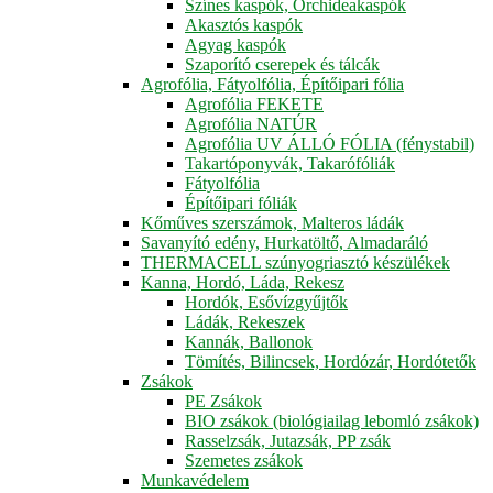
Színes kaspók, Orchideakaspók
Akasztós kaspók
Agyag kaspók
Szaporító cserepek és tálcák
Agrofólia, Fátyolfólia, Építőipari fólia
Agrofólia FEKETE
Agrofólia NATÚR
Agrofólia UV ÁLLÓ FÓLIA (fénystabil)
Takartóponyvák, Takarófóliák
Fátyolfólia
Építőipari fóliák
Kőműves szerszámok, Malteros ládák
Savanyító edény, Hurkatöltő, Almadaráló
THERMACELL szúnyogriasztó készülékek
Kanna, Hordó, Láda, Rekesz
Hordók, Esővízgyűjtők
Ládák, Rekeszek
Kannák, Ballonok
Tömítés, Bilincsek, Hordózár, Hordótetők
Zsákok
PE Zsákok
BIO zsákok (biológiailag lebomló zsákok)
Rasselzsák, Jutazsák, PP zsák
Szemetes zsákok
Munkavédelem