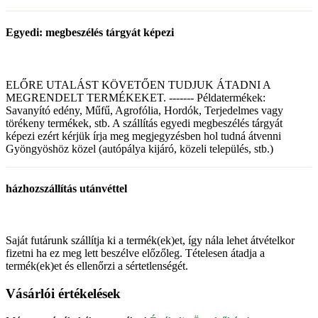
Egyedi: megbeszélés tárgyát képezi
ELŐRE UTALÁST KÖVETŐEN TUDJUK ÁTADNI A
MEGRENDELT TERMÉKEKET. ------- Példatermékek:
Savanyító edény, Műfű, Agrofólia, Hordók, Terjedelmes vagy
törékeny termékek, stb. A szállítás egyedi megbeszélés tárgyát
képezi ezért kérjük írja meg megjegyzésben hol tudná átvenni
Gyöngyöshöz közel (autópálya kijáró, közeli település, stb.)
házhozszállítás utánvéttel
Saját futárunk szállítja ki a termék(ek)et, így nála lehet átvételkor
fizetni ha ez meg lett beszélve előzőleg. Tételesen átadja a
termék(ek)et és ellenőrzi a sértetlenségét.
Vásárlói értékelések