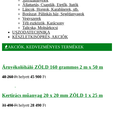
Szerszámnyelek
Állattartás, Csapdák, Etetők, Itatók
Láncok, Horgok, Karabínerek, stb.
Borászat, Pálinkás ház, Segédanyagok
Vegyszerek
Téli eszközök, Karácsony
Talicska, Molnárkocsi
USZODATECHNIKA
KÉSZLETKISÖPRÉS, AKCIÓK
AKCIÓK, KEDVEZMÉNYES TERMÉKEK
Árnyékolóháló ZÖLD 160 grammos 2 m x 50 m
48 260
Ft
helyett
45 900
Ft
Kertirács műanyag 20 x 20 mm ZÖLD 1 x 25 m
31 490
Ft
helyett
28 490
Ft