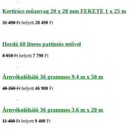
Kertirács műanyag 20 x 20 mm FEKETE 1 x 25 m
31 490
Ft
helyett
28 490
Ft
Hordó 60 literes pattintós tetővel
8 050
Ft
helyett
7 790
Ft
Árnyékolóháló 36 grammos 9,4 m x 50 m
48 260
Ft
helyett
46 900
Ft
Árnyékolóháló 36 grammos 3,6 m x 20 m
11 400
Ft
helyett
9 400
Ft