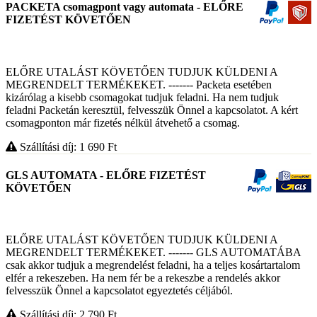
PACKETA csomagpont vagy automata - ELŐRE
FIZETÉST KÖVETŐEN
ELŐRE UTALÁST KÖVETŐEN TUDJUK KÜLDENI A
MEGRENDELT TERMÉKEKET. ------- Packeta esetében
kizárólag a kisebb csomagokat tudjuk feladni. Ha nem tudjuk
feladni Packetán keresztül, felvesszük Önnel a kapcsolatot. A kért
csomagponton már fizetés nélkül átvehető a csomag.
Szállítási díj: 1 690
Ft
GLS AUTOMATA - ELŐRE FIZETÉST
KÖVETŐEN
ELŐRE UTALÁST KÖVETŐEN TUDJUK KÜLDENI A
MEGRENDELT TERMÉKEKET. ------- GLS AUTOMATÁBA
csak akkor tudjuk a megrendelést feladni, ha a teljes kosártartalom
elfér a rekeszeben. Ha nem fér be a rekeszbe a rendelés akkor
felvesszük Önnel a kapcsolatot egyeztetés céljából.
Szállítási díj: 2 790
Ft