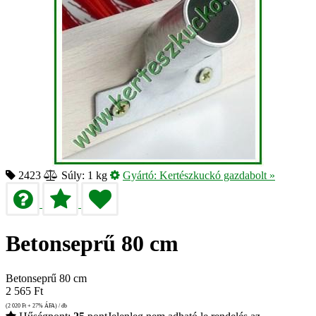
2423
Súly: 1 kg
Gyártó:
Kertészkuckó gazdabolt
»
Betonseprű 80 cm
Betonseprű 80 cm
2 565
Ft
(2 020
Ft
+ 27% ÁFA) / db