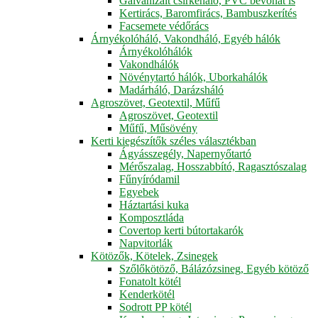
Galvanizált csirkeháló, PVC bevonat is
Kertirács, Baromfirács, Bambuszkerítés
Facsemete védőrács
Árnyékolóháló, Vakondháló, Egyéb hálók
Árnyékolóhálók
Vakondhálók
Növénytartó hálók, Uborkahálók
Madárháló, Darázsháló
Agroszövet, Geotextil, Műfű
Agroszövet, Geotextil
Műfű, Műsövény
Kerti kiegészítők széles választékban
Ágyásszegély, Napernyőtartó
Mérőszalag, Hosszabbító, Ragasztószalag
Fűnyíródamil
Egyebek
Háztartási kuka
Komposztláda
Covertop kerti bútortakarók
Napvitorlák
Kötözők, Kötelek, Zsinegek
Szőlőkötöző, Bálázózsineg, Egyéb kötöző
Fonatolt kötél
Kenderkötél
Sodrott PP kötél