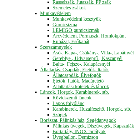
Rasselzsák, Jutazsák, PP zsák
Szemetes zsákok
Munkavédelem
Munkavédelmi kesztyűk
Gumicsizma
LEMIGO gumicsizmák
Arcvédelem, Pormaszk, Homlokpánt
Ruházat, Esőkabát
Szerszámnyelek
Ásó-, Kapa-, Csákány-, Villa-, Lapátnyél
Gereblye-, Udvarseprű-, Kaszanyél
Balta-, Fejsze-, Kalapácsnyél
Állattartás, Csapdák, Etetők, Itatók
Állatcsapdák, Élvefogók
Etetők, Itatók, Madáretető
Állattartási kötelek és láncok
Láncok, Horgok, Karabínerek, stb.
Rövidszemű láncok
Lapos folyólánc
Karabinerek, Huzalfeszítő, Horgok, stb.
Szögek
Borászat, Pálinkás ház, Segédanyagok
Pálinkás üvegek, Díszüvegek, Kapszulák
Bortartály, INOX tartályok
Üvegballon, Demizson