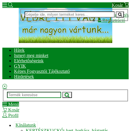
Kosár
Bejelentkezés
Regisztráció
Hírek
Ismerj meg minket
Elérhetőségeink
GYIK
Képes Fogyasztói Tájékoztató
Hirdetések
Menü
Kosár
Profil
Kínálatunk
KERTÉSZKUCKÓ: kert, barkács, háztartás