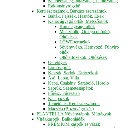
Kenderzsineg, Jutazsineg, Pamuzsineg
Rakományrögzítő
Kerti szerszámok, Barkács szerszámok
Balták, Fejszék, Hasítók, Ékek
Karos ágvágó ollók, Metszőollók
Karos ágvágó ollók
Metszőolló, Omega oltóolló,
Oltókések
LÖWE termékek
Sövényvágó, Hernyózó, Fűnyíró
ollók
Ollótartozékok, Oltókések
Gereblyék
Lombseprűk
Kaszák, Sarlók, Tartozékok
Ásó, Lapát, Villa
Kapa, Csákány, Saraboló, Horoló
Seprűk, Szemeteslapátok
Fűrész, Fűrészlap
Kalapácsok
Temetői és Kerti szerszámok
Macséta (Bozótvágó kés)
PLANTELLA Növénytápok, Műtrágyák
Virágkaspók, Balkonládák
PRÉMIUM kaspók és vázák