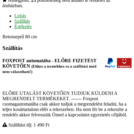
Hűségpont:
25
pont
Jelenleg nem adható le rendelés az
áruházban.
Leírás
Szállítás
Értékelés
Betonseprű 80 cm
Szállítás
FOXPOST automatába - ELŐRE FIZETÉST
KÖVETŐEN
(Ehhez a termékhez ez a szállítási mód
nem választható!)
ELŐRE UTALÁST KÖVETŐEN TUDJUK KÜLDENI A
MEGRENDELT TERMÉKEKET. ------- Foxpost
csomagautomatába csak akkor tudjuk a megrendelést feladni, ha a
teljes kosártartalom elfér a rekeszeben. Ha nem fér be a rekeszbe a
rendelés akkor felvesszük Önnel a kapcsolatot egyeztetés céljából.
Szállítási díj: 1 490
Ft