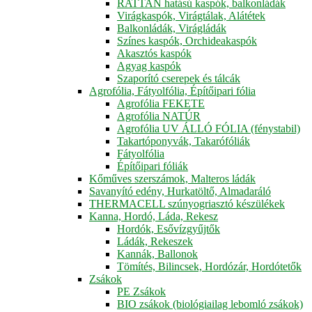
RATTAN hatású kaspók, balkonládák
Virágkaspók, Virágtálak, Alátétek
Balkonládák, Virágládák
Színes kaspók, Orchideakaspók
Akasztós kaspók
Agyag kaspók
Szaporító cserepek és tálcák
Agrofólia, Fátyolfólia, Építőipari fólia
Agrofólia FEKETE
Agrofólia NATÚR
Agrofólia UV ÁLLÓ FÓLIA (fénystabil)
Takartóponyvák, Takarófóliák
Fátyolfólia
Építőipari fóliák
Kőműves szerszámok, Malteros ládák
Savanyító edény, Hurkatöltő, Almadaráló
THERMACELL szúnyogriasztó készülékek
Kanna, Hordó, Láda, Rekesz
Hordók, Esővízgyűjtők
Ládák, Rekeszek
Kannák, Ballonok
Tömítés, Bilincsek, Hordózár, Hordótetők
Zsákok
PE Zsákok
BIO zsákok (biológiailag lebomló zsákok)