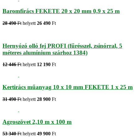
Baromfirács FEKETE 20 x 20 mm 0,9 x 25 m
28 490
Ft
helyett
26 490
Ft
Hernyózó olló fej PROFI (fűrésszel, zsinórral, 5
méteres alumínium szárhoz 1384)
12 446
Ft
helyett
12 190
Ft
Kertirács műanyag 10 x 10 mm FEKETE 1 x 25 m
31 490
Ft
helyett
28 900
Ft
Agroszövet 2,10 m x 100 m
53 340
Ft
helyett
49 900
Ft