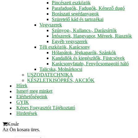
Pincészeti eszközök
Parafadugók, Fadugók, Kénező dugó
Borászati segédanyagok
Szüretelő kád és tartozékai
Vegyszerek
Szúnyog-, Kullancs-, Darázsírtók
Írtószerek, Hangyapor, Mérgek, Riasztók
Egyéb vegyszerek
Téli eszközök, Karácsony
Hólapátok, Jégkaparók, Szánkók
Kandallók és kiegészítők, Füstcsövek
Karácsonyfatalp, Fenyőcsomagoló háló
Talicska, Molnárkocsi
USZODATECHNIKA
KÉSZLETKISÖPRÉS, AKCIÓK
Hírek
Ismerj meg minket
Elérhetőségeink
GYIK
Képes Fogyasztói Tájékoztató
Hirdetések
Kosár
Az Ön kosara üres.