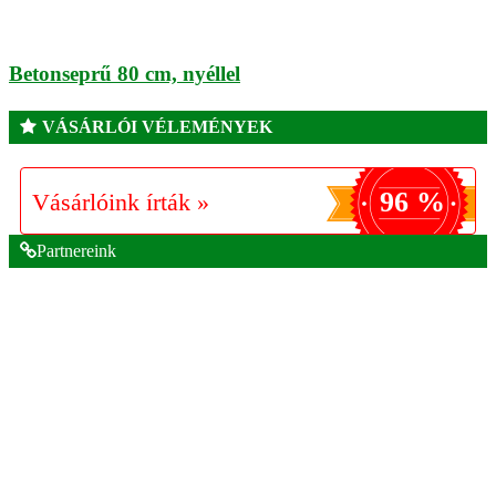
Betonseprű 80 cm, nyéllel
VÁSÁRLÓI VÉLEMÉNYEK
96 %
Vásárlóink írták »
Partnereink