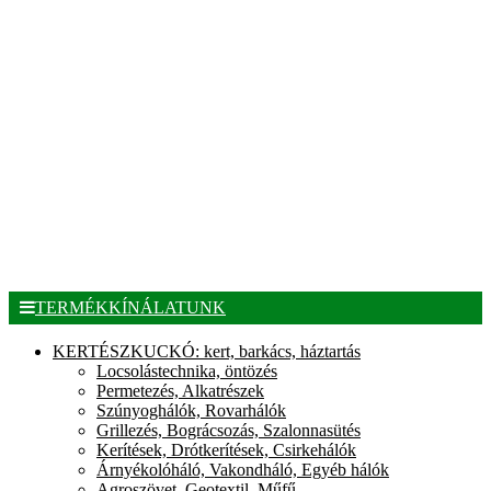
TERMÉKKÍNÁLATUNK
KERTÉSZKUCKÓ: kert, barkács, háztartás
Locsolástechnika, öntözés
Permetezés, Alkatrészek
Szúnyoghálók, Rovarhálók
Grillezés, Bográcsozás, Szalonnasütés
Kerítések, Drótkerítések, Csirkehálók
Árnyékolóháló, Vakondháló, Egyéb hálók
Agroszövet, Geotextil, Műfű