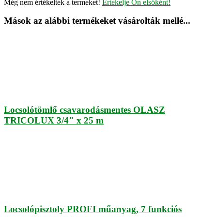
Még nem értékelték a terméket!
Értékelje Ön elsőként!
Mások az alábbi termékeket vásárolták mellé...
Locsolótömlő csavarodásmentes OLASZ
TRICOLUX 3/4" x 25 m
Locsolópisztoly PROFI műanyag, 7 funkciós