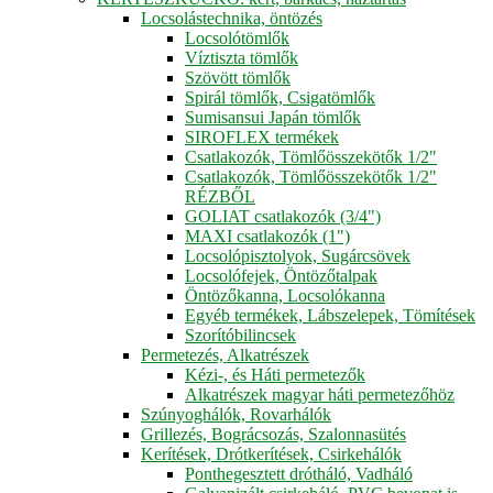
Locsolástechnika, öntözés
Locsolótömlők
Víztiszta tömlők
Szövött tömlők
Spirál tömlők, Csigatömlők
Sumisansui Japán tömlők
SIROFLEX termékek
Csatlakozók, Tömlőösszekötők 1/2"
Csatlakozók, Tömlőösszekötők 1/2"
RÉZBŐL
GOLIAT csatlakozók (3/4")
MAXI csatlakozók (1")
Locsolópisztolyok, Sugárcsövek
Locsolófejek, Öntözőtalpak
Öntözőkanna, Locsolókanna
Egyéb termékek, Lábszelepek, Tömítések
Szorítóbilincsek
Permetezés, Alkatrészek
Kézi-, és Háti permetezők
Alkatrészek magyar háti permetezőhöz
Szúnyoghálók, Rovarhálók
Grillezés, Bográcsozás, Szalonnasütés
Kerítések, Drótkerítések, Csirkehálók
Ponthegesztett drótháló, Vadháló