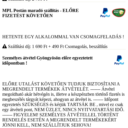
MPL Postán maradó szállítás - ELŐRE
FIZETÉST KÖVETŐEN
HETENTE EGY ALKALOMMAL VAN CSOMAGFELADÁS !
Szállítási díj: 1 690
Ft
+ 490
Ft
Csomagolás, beszállítás
Személyes átvétel Gyöngyösön előre egyeztetett
időpontban !
ELŐRE UTALÁST KÖVETŐEN TUDJUK BIZTOSÍTANI A
MEGRENDELT TERMÉKEK ÁTVÉTELÉT. ------- Átvétel
megoldható akár hétvégén is, illetve a készpénzben történő fizetés is
megbeszélés tárgyát képezi, ahogyan az átvétel is. ------- Időpont
egyeztetés SZÜKSÉGES és kérjük TARTSÁK BE , mivel ez csak
egy átvételi pont, NEM ÜZLET, NINCS NYITVATARTÁSI IDŐ.
------- FIGYELEM! SZEMÉLYES ÁTVÉTELLEL TÖRTÉNT
RENDELÉS ESETÉN A MEGRENDELT TERMÉKEKÉRT
JÖNNI KELL, NEM SZÁLLÍTJUK SEHOVA!