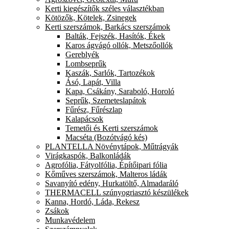
Kerti kiegészítők széles választékban
Kötözők, Kötelek, Zsinegek
Kerti szerszámok, Barkács szerszámok
Balták, Fejszék, Hasítók, Ékek
Karos ágvágó ollók, Metszőollók
Gereblyék
Lombseprűk
Kaszák, Sarlók, Tartozékok
Ásó, Lapát, Villa
Kapa, Csákány, Saraboló, Horoló
Seprűk, Szemeteslapátok
Fűrész, Fűrészlap
Kalapácsok
Temetői és Kerti szerszámok
Macséta (Bozótvágó kés)
PLANTELLA Növénytápok, Műtrágyák
Virágkaspók, Balkonládák
Agrofólia, Fátyolfólia, Építőipari fólia
Kőműves szerszámok, Malteros ládák
Savanyító edény, Hurkatöltő, Almadaráló
THERMACELL szúnyogriasztó készülékek
Kanna, Hordó, Láda, Rekesz
Zsákok
Munkavédelem