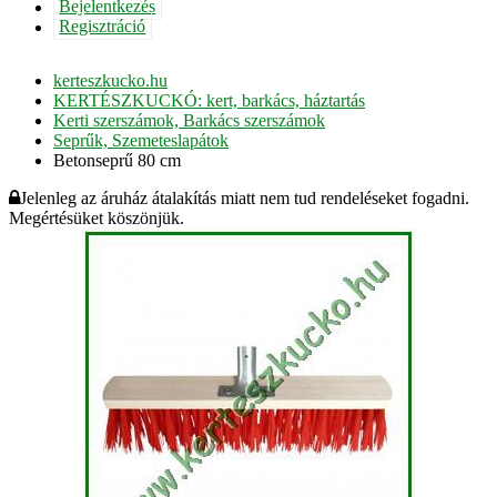
Bejelentkezés
Regisztráció
kerteszkucko.hu
KERTÉSZKUCKÓ: kert, barkács, háztartás
Kerti szerszámok, Barkács szerszámok
Seprűk, Szemeteslapátok
Betonseprű 80 cm
Jelenleg az áruház átalakítás miatt nem tud rendeléseket fogadni.
Megértésüket köszönjük.