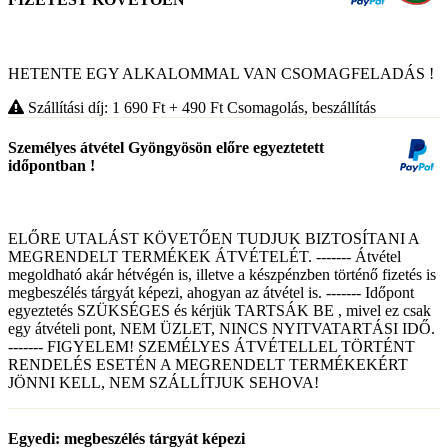
HETENTE EGY ALKALOMMAL VAN CSOMAGFELADÁS !
Szállítási díj: 1 690
Ft
+ 490
Ft
Csomagolás, beszállítás
Személyes átvétel Gyöngyösön előre egyeztetett
időpontban !
ELŐRE UTALÁST KÖVETŐEN TUDJUK BIZTOSÍTANI A
MEGRENDELT TERMÉKEK ÁTVÉTELÉT. ------- Átvétel
megoldható akár hétvégén is, illetve a készpénzben történő fizetés is
megbeszélés tárgyát képezi, ahogyan az átvétel is. ------- Időpont
egyeztetés SZÜKSÉGES és kérjük TARTSÁK BE , mivel ez csak
egy átvételi pont, NEM ÜZLET, NINCS NYITVATARTÁSI IDŐ.
------- FIGYELEM! SZEMÉLYES ÁTVÉTELLEL TÖRTÉNT
RENDELÉS ESETÉN A MEGRENDELT TERMÉKEKÉRT
JÖNNI KELL, NEM SZÁLLÍTJUK SEHOVA!
Egyedi: megbeszélés tárgyát képezi