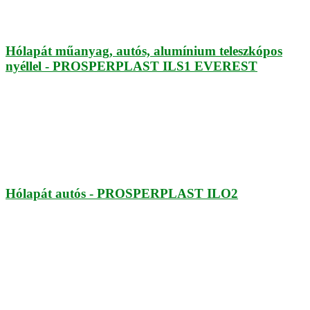
Hólapát műanyag, autós, alumínium teleszkópos
nyéllel - PROSPERPLAST ILS1 EVEREST
Hólapát autós - PROSPERPLAST ILO2