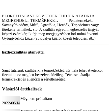
ELŐRE UTALÁST KÖVETŐEN TUDJUK ÁTADNI A
MEGRENDELT TERMÉKEKET. ------- Példatermékek:
Savanyító edény, Műfű, Agrofólia, Hordók, Terjedelmes vagy
törékeny termékek, stb. A szállítás egyedi megbeszélés tárgyát
képezi ezért kérjük írja meg megjegyzésben hol tudná átvenni
Gyöngyöshöz közel (autópálya kijáró, közeli település, stb.)
házhozszállítás utánvéttel
Saját futárunk szállítja ki a termék(ek)et, így nála lehet átvételkor
fizetni ha ez meg lett beszélve előzőleg. Tételesen átadja a
termék(ek)et és ellenőrzi a sértetlenségét.
Vásárlói értékelések
Még nem próbáltam
2022-06-14