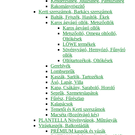
Kenderzsineg, Jutazsineg, Pamuzsineg
Rakományrögzítő
Kerti szerszámok, Barkács szerszámok
Balták, Fejszék, Hasítók, Ékek
Karos ágvágó ollók, Metszőollók
Karos ágvágó ollók
Metszőolló, Omega oltóolló,
Oltókések
LÖWE termékek
Sövényvágó, Hernyózó, Fűnyíró
ollók
Ollótartozékok, Oltókések
Gereblyék
Lombseprűk
Kaszák, Sarlók, Tartozékok
Ásó, Lapát, Villa
Kapa, Csákány, Saraboló, Horoló
Seprűk, Szemeteslapátok
Fűrész, Fűrészlap
Kalapácsok
Temetői és Kerti szerszámok
Macséta (Bozótvágó kés)
PLANTELLA Növénytápok, Műtrágyák
Virágkaspók, Balkonládák
PRÉMIUM kaspók és vázák