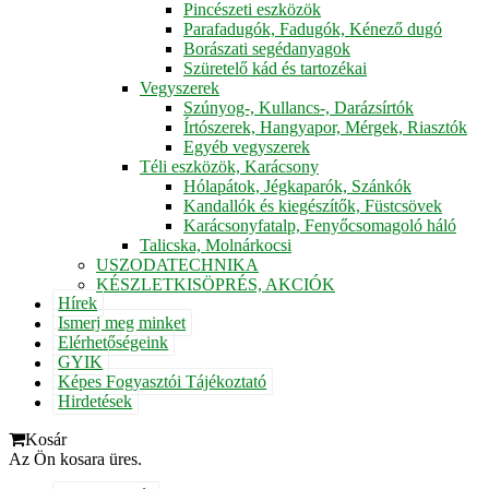
Pincészeti eszközök
Parafadugók, Fadugók, Kénező dugó
Borászati segédanyagok
Szüretelő kád és tartozékai
Vegyszerek
Szúnyog-, Kullancs-, Darázsírtók
Írtószerek, Hangyapor, Mérgek, Riasztók
Egyéb vegyszerek
Téli eszközök, Karácsony
Hólapátok, Jégkaparók, Szánkók
Kandallók és kiegészítők, Füstcsövek
Karácsonyfatalp, Fenyőcsomagoló háló
Talicska, Molnárkocsi
USZODATECHNIKA
KÉSZLETKISÖPRÉS, AKCIÓK
Hírek
Ismerj meg minket
Elérhetőségeink
GYIK
Képes Fogyasztói Tájékoztató
Hirdetések
Kosár
Az Ön kosara üres.