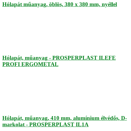
Hólapát műanyag, öblös, 380 x 380 mm, nyéllel
Hólapát, műanyag - PROSPERPLAST ILEFE
PROFI ERGOMETAL
Hólapát, műanyag, 410 mm, alumínium élvédős, D-
markolat - PROSPERPLAST IL1A