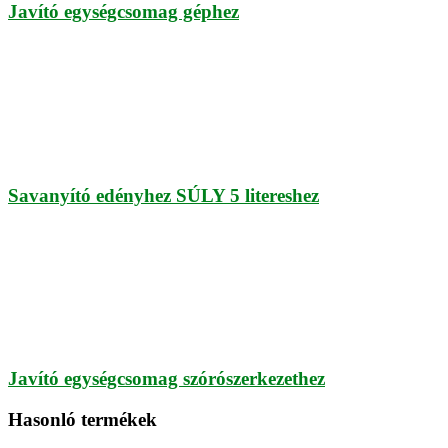
Javító egységcsomag géphez
Savanyító edényhez SÚLY 5 litereshez
Javító egységcsomag szórószerkezethez
Hasonló termékek