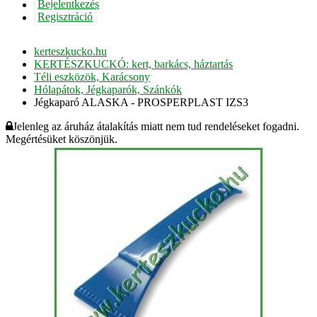
Bejelentkezés
Regisztráció
kerteszkucko.hu
KERTÉSZKUCKÓ: kert, barkács, háztartás
Téli eszközök, Karácsony
Hólapátok, Jégkaparók, Szánkók
Jégkaparó ALASKA - PROSPERPLAST IZS3
Jelenleg az áruház átalakítás miatt nem tud rendeléseket fogadni.
Megértésüket köszönjük.