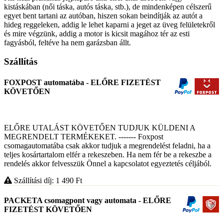
kistáskában (női táska, autós táska, stb.), de mindenképen célszerű
egyet bent tartani az autóban, hiszen sokan beindítják az autót a
hideg reggeleken, addig le lehet kaparni a jeget az üveg felületekről
és mire végzünk, addig a motor is kicsit magához tér az esti
fagyásból, feltéve ha nem garázsban állt.
Szállítás
FOXPOST automatába - ELŐRE FIZETÉST
KÖVETŐEN
ELŐRE UTALÁST KÖVETŐEN TUDJUK KÜLDENI A
MEGRENDELT TERMÉKEKET. ------- Foxpost
csomagautomatába csak akkor tudjuk a megrendelést feladni, ha a
teljes kosártartalom elfér a rekeszeben. Ha nem fér be a rekeszbe a
rendelés akkor felvesszük Önnel a kapcsolatot egyeztetés céljából.
Szállítási díj: 1 490
Ft
PACKETA csomagpont vagy automata - ELŐRE
FIZETÉST KÖVETŐEN