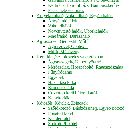
Galvanizált csirkeháló, PVC bevonat is
Kertirács, Baromfirács, Bambuszkerítés
Facsemete védőrács
Árnyékolóháló, Vakondháló, Egyéb hálók
Árnyékolóhálók
Vakondhálók
Növénytartó hálók, Uborkahálók
Madárháló, Darázsháló
Agroszövet, Geotextil, Műfű
Agroszövet, Geotextil
Műfű, Műsövény
Kerti kiegészítők széles választékban
Ágyásszegély, Napernyőtartó
Mérőszalag, Hosszabbító, Ragasztószalag
Fűnyíródamil
Egyebek
Háztartási kuka
Komposztláda
Covertop kerti bútortakarók
Napvitorlák
Kötözők, Kötelek, Zsinegek
Szőlőkötöző, Bálázózsineg, Egyéb kötöző
Fonatolt kötél
Kenderkötél
Sodrott PP kötél