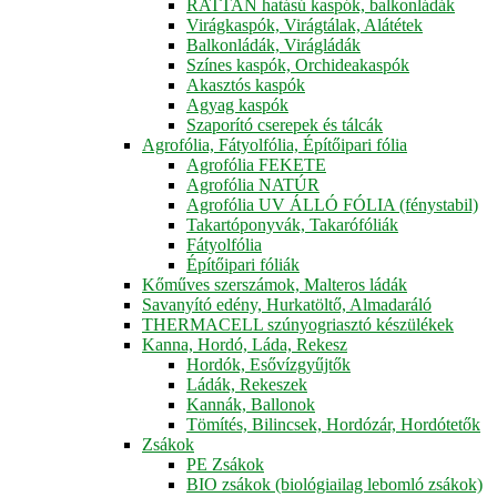
RATTAN hatású kaspók, balkonládák
Virágkaspók, Virágtálak, Alátétek
Balkonládák, Virágládák
Színes kaspók, Orchideakaspók
Akasztós kaspók
Agyag kaspók
Szaporító cserepek és tálcák
Agrofólia, Fátyolfólia, Építőipari fólia
Agrofólia FEKETE
Agrofólia NATÚR
Agrofólia UV ÁLLÓ FÓLIA (fénystabil)
Takartóponyvák, Takarófóliák
Fátyolfólia
Építőipari fóliák
Kőműves szerszámok, Malteros ládák
Savanyító edény, Hurkatöltő, Almadaráló
THERMACELL szúnyogriasztó készülékek
Kanna, Hordó, Láda, Rekesz
Hordók, Esővízgyűjtők
Ládák, Rekeszek
Kannák, Ballonok
Tömítés, Bilincsek, Hordózár, Hordótetők
Zsákok
PE Zsákok
BIO zsákok (biológiailag lebomló zsákok)