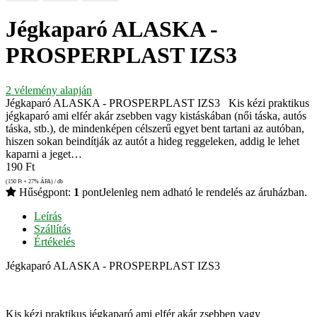
Jégkaparó ALASKA -
PROSPERPLAST IZS3
2
vélemény alapján
Jégkaparó ALASKA - PROSPERPLAST IZS3 Kis kézi praktikus
jégkaparó ami elfér akár zsebben vagy kistáskában (női táska, autós
táska, stb.), de mindenképen célszerű egyet bent tartani az autóban,
hiszen sokan beindítják az autót a hideg reggeleken, addig le lehet
kaparni a jeget…
190
Ft
(150
Ft
+ 27% ÁFA) / db
Hűségpont:
1
pont
Jelenleg nem adható le rendelés az áruházban.
Leírás
Szállítás
Értékelés
Jégkaparó ALASKA - PROSPERPLAST IZS3
Kis kézi praktikus jégkaparó ami elfér akár zsebben vagy