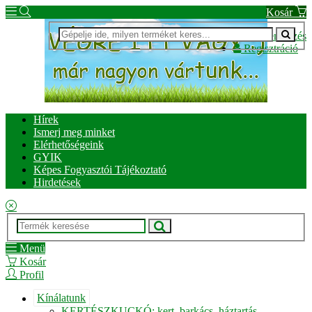
Kosár
Bejelentkezés
Regisztráció
Hírek
Ismerj meg minket
Elérhetőségeink
GYIK
Képes Fogyasztói Tájékoztató
Hirdetések
Menü
Kosár
Profil
Kínálatunk
KERTÉSZKUCKÓ: kert, barkács, háztartás