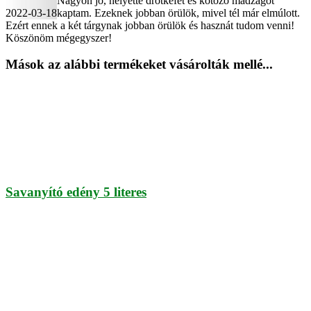
Nagyon jó, helyette drótkefét és kötöző madzagot
2022-03-18
kaptam. Ezeknek jobban örülök, mivel tél már elmúlott.
Ezért ennek a két tárgynak jobban örülök és hasznát tudom venni!
Köszönöm mégegyszer!
Mások az alábbi termékeket vásárolták mellé...
Savanyító edény 5 literes