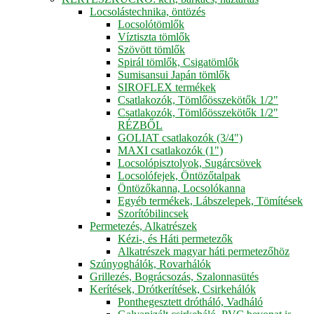
Locsolástechnika, öntözés
Locsolótömlők
Víztiszta tömlők
Szövött tömlők
Spirál tömlők, Csigatömlők
Sumisansui Japán tömlők
SIROFLEX termékek
Csatlakozók, Tömlőösszekötők 1/2"
Csatlakozók, Tömlőösszekötők 1/2"
RÉZBŐL
GOLIAT csatlakozók (3/4")
MAXI csatlakozók (1")
Locsolópisztolyok, Sugárcsövek
Locsolófejek, Öntözőtalpak
Öntözőkanna, Locsolókanna
Egyéb termékek, Lábszelepek, Tömítések
Szorítóbilincsek
Permetezés, Alkatrészek
Kézi-, és Háti permetezők
Alkatrészek magyar háti permetezőhöz
Szúnyoghálók, Rovarhálók
Grillezés, Bográcsozás, Szalonnasütés
Kerítések, Drótkerítések, Csirkehálók
Ponthegesztett drótháló, Vadháló