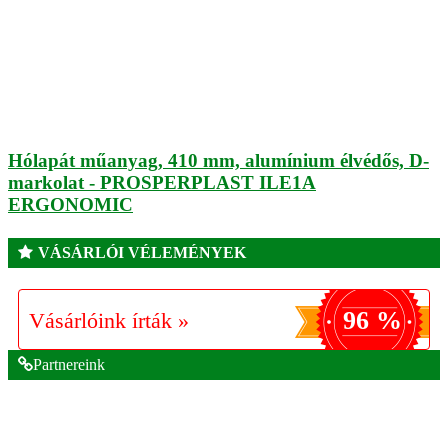
Hólapát műanyag, 410 mm, alumínium élvédős, D-
markolat - PROSPERPLAST ILE1A
ERGONOMIC
VÁSÁRLÓI VÉLEMÉNYEK
96 %
Vásárlóink írták »
Partnereink