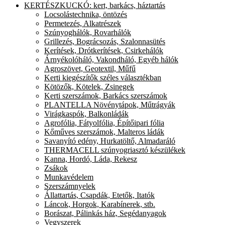
KERTÉSZKUCKÓ: kert, barkács, háztartás
Locsolástechnika, öntözés
Permetezés, Alkatrészek
Szúnyoghálók, Rovarhálók
Grillezés, Bográcsozás, Szalonnasütés
Kerítések, Drótkerítések, Csirkehálók
Árnyékolóháló, Vakondháló, Egyéb hálók
Agroszövet, Geotextil, Műfű
Kerti kiegészítők széles választékban
Kötözők, Kötelek, Zsinegek
Kerti szerszámok, Barkács szerszámok
PLANTELLA Növénytápok, Műtrágyák
Virágkaspók, Balkonládák
Agrofólia, Fátyolfólia, Építőipari fólia
Kőműves szerszámok, Malteros ládák
Savanyító edény, Hurkatöltő, Almadaráló
THERMACELL szúnyogriasztó készülékek
Kanna, Hordó, Láda, Rekesz
Zsákok
Munkavédelem
Szerszámnyelek
Állattartás, Csapdák, Etetők, Itatók
Láncok, Horgok, Karabínerek, stb.
Borászat, Pálinkás ház, Segédanyagok
Vegyszerek