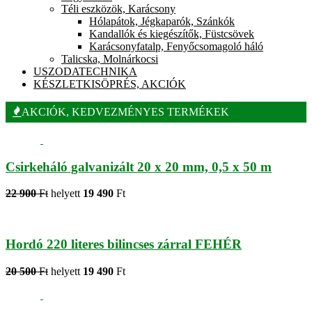
Téli eszközök, Karácsony
Hólapátok, Jégkaparók, Szánkók
Kandallók és kiegészítők, Füstcsövek
Karácsonyfatalp, Fenyőcsomagoló háló
Talicska, Molnárkocsi
USZODATECHNIKA
KÉSZLETKISÖPRÉS, AKCIÓK
AKCIÓK, KEDVEZMÉNYES TERMÉKEK
Csirkeháló galvanizált 20 x 20 mm, 0,5 x 50 m
22 900
Ft
helyett
19 490
Ft
Hordó 220 literes bilincses zárral FEHÉR
20 500
Ft
helyett
19 490
Ft