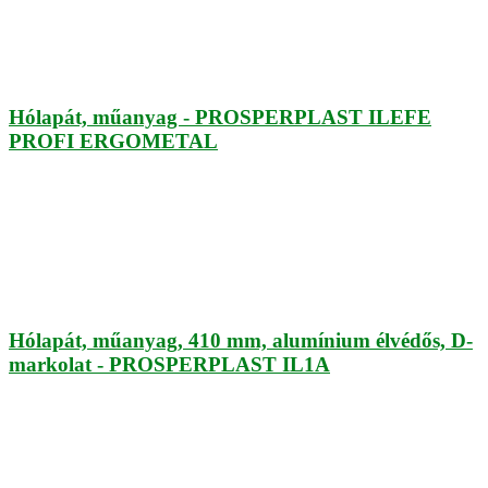
Hólapát, műanyag - PROSPERPLAST ILEFE
PROFI ERGOMETAL
Hólapát, műanyag, 410 mm, alumínium élvédős, D-
markolat - PROSPERPLAST IL1A