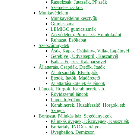
Rasselzsák, Jutazsák, PP zsák
Szemetes zsákok
Munkavédelem
Munkavédelmi kesztyűk
Gumicsizma
LEMIGO gumicsizmák
Arcvédelem, Pormaszk, Homlokpánt
Ruházat, Esőkabát
Szerszámnyelek
Ásó-, Kapa-, Csákány-, Villa-, Lapátnyél
Gereblye-, Udvarseprű-, Kaszanyél
Balta-, Fejsze-, Kalapácsnyél
Állattartás, Csapdák, Etetők, Itatók
Állatcsapdák, Élvefogók
Etetők, Itatók, Madáretető
Állattartási kötelek és láncok
Láncok, Horgok, Karabínerek, stb.
Rövidszemű láncok
Lapos folyólánc
Karabinerek, Huzalfeszítő, Horgok, stb.
Szögek
Borászat, Pálinkás ház, Segédanyagok
Pálinkás üvegek, Díszüvegek, Kapszulák
Bortartály, INOX tartályok
Üvegballon, Demizson