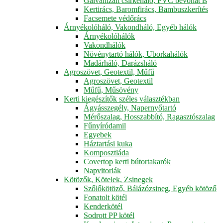
Galvanizált csirkeháló, PVC bevonat is
Kertirács, Baromfirács, Bambuszkerítés
Facsemete védőrács
Árnyékolóháló, Vakondháló, Egyéb hálók
Árnyékolóhálók
Vakondhálók
Növénytartó hálók, Uborkahálók
Madárháló, Darázsháló
Agroszövet, Geotextil, Műfű
Agroszövet, Geotextil
Műfű, Műsövény
Kerti kiegészítők széles választékban
Ágyásszegély, Napernyőtartó
Mérőszalag, Hosszabbító, Ragasztószalag
Fűnyíródamil
Egyebek
Háztartási kuka
Komposztláda
Covertop kerti bútortakarók
Napvitorlák
Kötözők, Kötelek, Zsinegek
Szőlőkötöző, Bálázózsineg, Egyéb kötöző
Fonatolt kötél
Kenderkötél
Sodrott PP kötél