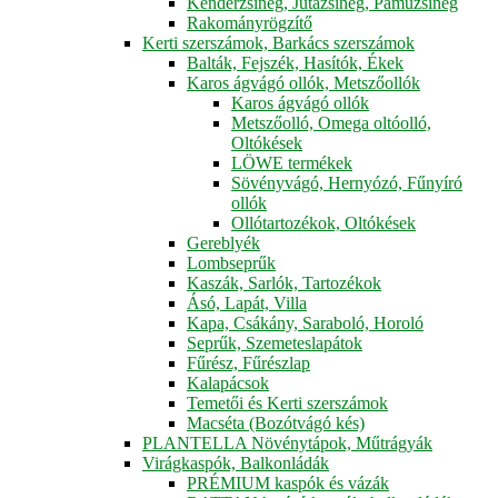
Kenderzsineg, Jutazsineg, Pamuzsineg
Rakományrögzítő
Kerti szerszámok, Barkács szerszámok
Balták, Fejszék, Hasítók, Ékek
Karos ágvágó ollók, Metszőollók
Karos ágvágó ollók
Metszőolló, Omega oltóolló,
Oltókések
LÖWE termékek
Sövényvágó, Hernyózó, Fűnyíró
ollók
Ollótartozékok, Oltókések
Gereblyék
Lombseprűk
Kaszák, Sarlók, Tartozékok
Ásó, Lapát, Villa
Kapa, Csákány, Saraboló, Horoló
Seprűk, Szemeteslapátok
Fűrész, Fűrészlap
Kalapácsok
Temetői és Kerti szerszámok
Macséta (Bozótvágó kés)
PLANTELLA Növénytápok, Műtrágyák
Virágkaspók, Balkonládák
PRÉMIUM kaspók és vázák