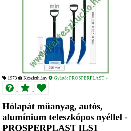
1973
Készlethiány
Gyártó:
PROSPERPLAST
»
Hólapát műanyag, autós,
alumínium teleszkópos nyéllel -
PROSPERPLAST ILS1