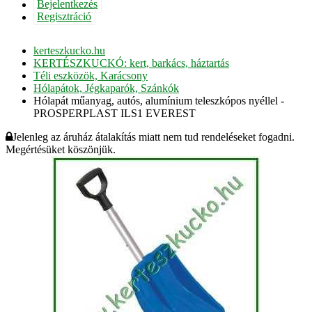
Bejelentkezés
Regisztráció
kerteszkucko.hu
KERTÉSZKUCKÓ: kert, barkács, háztartás
Téli eszközök, Karácsony
Hólapátok, Jégkaparók, Szánkók
Hólapát műanyag, autós, alumínium teleszkópos nyéllel -
PROSPERPLAST ILS1 EVEREST
Jelenleg az áruház átalakítás miatt nem tud rendeléseket fogadni.
Megértésüket köszönjük.