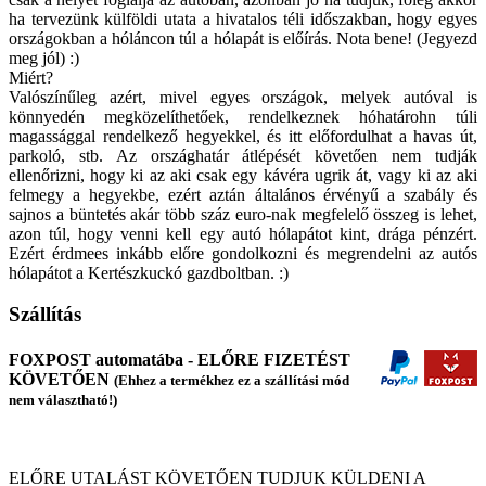
ha tervezünk külföldi utata a hivatalos téli időszakban, hogy egyes
országokban a hóláncon túl a hólapát is előírás. Nota bene! (Jegyezd
meg jól) :)
Miért?
Valószínűleg azért, mivel egyes országok, melyek autóval is
könnyedén megközelíthetőek, rendelkeznek hóhatárohn túli
magassággal rendelkező hegyekkel, és itt előfordulhat a havas út,
parkoló, stb. Az országhatár átlépését követően nem tudják
ellenőrizni, hogy ki az aki csak egy kávéra ugrik át, vagy ki az aki
felmegy a hegyekbe, ezért aztán általános érvényű a szabály és
sajnos a büntetés akár több száz euro-nak megfelelő összeg is lehet,
azon túl, hogy venni kell egy autó hólapátot kint, drága pénzért.
Ezért érdmees inkább előre gondolkozni és megrendelni az autós
hólapátot a Kertészkuckó gazdboltban. :)
Szállítás
FOXPOST automatába - ELŐRE FIZETÉST
KÖVETŐEN
(Ehhez a termékhez ez a szállítási mód
nem választható!)
ELŐRE UTALÁST KÖVETŐEN TUDJUK KÜLDENI A