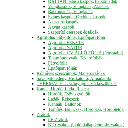
RATTAN hatású kaspók, balkonládák
Virágkaspók, Virágtálak, Alátétek
Balkonládák, Virágládák
Színes kaspók, Orchideakaspók
Akasztós kaspók
Agyag kaspók
Szaporító cserepek és tálcák
Agrofólia, Fátyolfólia, Építőipari fólia
Agrofólia FEKETE
Agrofólia NATÚR
Agrofólia UV ÁLLÓ FÓLIA (fénystabil)
Takartóponyvák, Takarófóliák
Fátyolfólia
Építőipari fóliák
Kőműves szerszámok, Malteros ládák
Savanyító edény, Hurkatöltő, Almadaráló
THERMACELL szúnyogriasztó készülékek
Kanna, Hordó, Láda, Rekesz
Hordók, Esővízgyűjtők
Ládák, Rekeszek
Kannák, Ballonok
Tömítés, Bilincsek, Hordózár, Hordótetők
Zsákok
PE Zsákok
BIO zsákok (biológiailag lebomló zsákok)