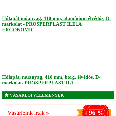
Hólapát műanyag, 410 mm, alumínium élvédős, D-
markolat - PROSPERPLAST ILE1A
ERGONOMIC
Hólapát, műanyag, 410 mm, horg. élvédős, D-
markolat- PROSPERPLAST IL1
VÁSÁRLÓI VÉLEMÉNYEK
96 %
Vásárlóink írták »