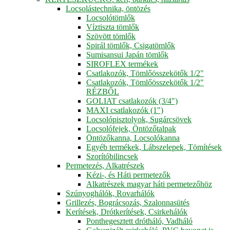
Locsolástechnika, öntözés
Locsolótömlők
Víztiszta tömlők
Szövött tömlők
Spirál tömlők, Csigatömlők
Sumisansui Japán tömlők
SIROFLEX termékek
Csatlakozók, Tömlőösszekötők 1/2"
Csatlakozók, Tömlőösszekötők 1/2"
RÉZBŐL
GOLIAT csatlakozók (3/4")
MAXI csatlakozók (1")
Locsolópisztolyok, Sugárcsövek
Locsolófejek, Öntözőtalpak
Öntözőkanna, Locsolókanna
Egyéb termékek, Lábszelepek, Tömítések
Szorítóbilincsek
Permetezés, Alkatrészek
Kézi-, és Háti permetezők
Alkatrészek magyar háti permetezőhöz
Szúnyoghálók, Rovarhálók
Grillezés, Bográcsozás, Szalonnasütés
Kerítések, Drótkerítések, Csirkehálók
Ponthegesztett drótháló, Vadháló