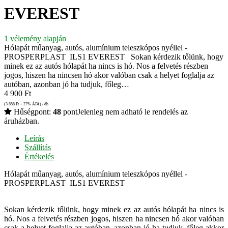
EVEREST
1
vélemény alapján
Hólapát műanyag, autós, alumínium teleszkópos nyéllel -
PROSPERPLAST ILS1 EVEREST Sokan kérdezik tőlünk, hogy
minek ez az autós hólapát ha nincs is hó. Nos a felvetés részben
jogos, hiszen ha nincsen hó akor valóban csak a helyet foglalja az
autóban, azonban jó ha tudjuk, főleg…
4 900
Ft
(3 858
Ft
+ 27% ÁFA) / db
Hűségpont:
48
pont
Jelenleg nem adható le rendelés az
áruházban.
Leírás
Szállítás
Értékelés
Hólapát műanyag, autós, alumínium teleszkópos nyéllel -
PROSPERPLAST ILS1 EVEREST
Sokan kérdezik tőlünk, hogy minek ez az autós hólapát ha nincs is
hó. Nos a felvetés részben jogos, hiszen ha nincsen hó akor valóban
csak a helyet foglalja az autóban, azonban jó ha tudjuk, főleg akkor