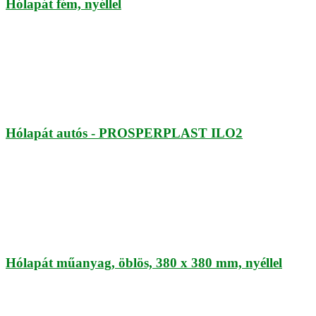
Hólapát fém, nyéllel
Hólapát autós - PROSPERPLAST ILO2
Hólapát műanyag, öblös, 380 x 380 mm, nyéllel