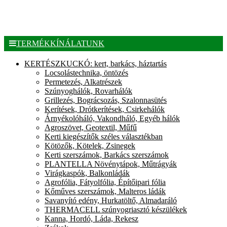
TERMÉKKÍNÁLATUNK
KERTÉSZKUCKÓ: kert, barkács, háztartás
Locsolástechnika, öntözés
Permetezés, Alkatrészek
Szúnyoghálók, Rovarhálók
Grillezés, Bográcsozás, Szalonnasütés
Kerítések, Drótkerítések, Csirkehálók
Árnyékolóháló, Vakondháló, Egyéb hálók
Agroszövet, Geotextil, Műfű
Kerti kiegészítők széles választékban
Kötözők, Kötelek, Zsinegek
Kerti szerszámok, Barkács szerszámok
PLANTELLA Növénytápok, Műtrágyák
Virágkaspók, Balkonládák
Agrofólia, Fátyolfólia, Építőipari fólia
Kőműves szerszámok, Malteros ládák
Savanyító edény, Hurkatöltő, Almadaráló
THERMACELL szúnyogriasztó készülékek
Kanna, Hordó, Láda, Rekesz