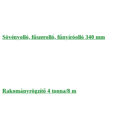
Sövényolló, fűszerolló, fűnyíróolló 340 mm
Rakományrögzítő 4 tonna/8 m