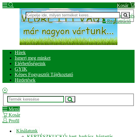
Kosár
Bejelentkezés
Regisztráció
Hírek
Ismerj meg minket
Elérhetőségeink
GYIK
Képes Fogyasztói Tájékoztató
Hirdetések
Menü
Kosár
Profil
Kínálatunk
KERTÉSZKUCKÓ: kert, barkács, háztartás