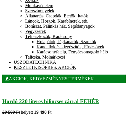
Zsákok
Munkavédelem
Szerszámnyelek
Állattartás, Csapdák, Etetők, Itatók
Láncok, Horgok, Karabínerek, stb.
Borászat, Pálinkás ház, Segédanyagok
Vegyszerek
Téli eszközök, Karácsony
Hólapátok, Jégkaparók, Szánkók
Kandallók és kiegészítők, Füstcsövek
Karácsonyfatalp, Fenyőcsomagoló háló
Talicska, Molnárkocsi
USZODATECHNIKA
KÉSZLETKISÖPRÉS, AKCIÓK
AKCIÓK, KEDVEZMÉNYES TERMÉKEK
Hordó 220 literes bilincses zárral FEHÉR
20 500
Ft
helyett
19 490
Ft