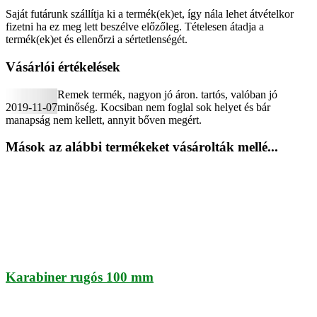
Saját futárunk szállítja ki a termék(ek)et, így nála lehet átvételkor
fizetni ha ez meg lett beszélve előzőleg. Tételesen átadja a
termék(ek)et és ellenőrzi a sértetlenségét.
Vásárlói értékelések
Remek termék, nagyon jó áron. tartós, valóban jó
2019-11-07
minőség. Kocsiban nem foglal sok helyet és bár
manapság nem kellett, annyit bőven megért.
Mások az alábbi termékeket vásárolták mellé...
Karabiner rugós 100 mm