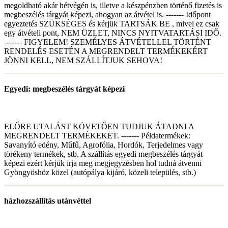
megoldható akár hétvégén is, illetve a készpénzben történő fizetés is
megbeszélés tárgyát képezi, ahogyan az átvétel is. ------- Időpont
egyeztetés SZÜKSÉGES és kérjük TARTSÁK BE , mivel ez csak
egy átvételi pont, NEM ÜZLET, NINCS NYITVATARTÁSI IDŐ.
------- FIGYELEM! SZEMÉLYES ÁTVÉTELLEL TÖRTÉNT
RENDELÉS ESETÉN A MEGRENDELT TERMÉKEKÉRT
JÖNNI KELL, NEM SZÁLLÍTJUK SEHOVA!
Egyedi: megbeszélés tárgyát képezi
ELŐRE UTALÁST KÖVETŐEN TUDJUK ÁTADNI A
MEGRENDELT TERMÉKEKET. ------- Példatermékek:
Savanyító edény, Műfű, Agrofólia, Hordók, Terjedelmes vagy
törékeny termékek, stb. A szállítás egyedi megbeszélés tárgyát
képezi ezért kérjük írja meg megjegyzésben hol tudná átvenni
Gyöngyöshöz közel (autópálya kijáró, közeli település, stb.)
házhozszállítás utánvéttel