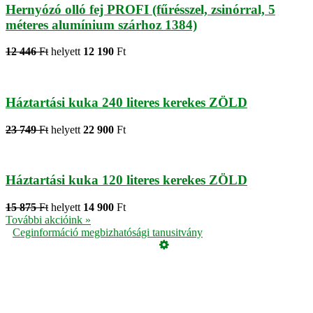
Hernyózó olló fej PROFI (fűrésszel, zsinórral, 5
méteres alumínium szárhoz 1384)
12 446
Ft
helyett
12 190
Ft
Háztartási kuka 240 literes kerekes ZÖLD
23 749
Ft
helyett
22 900
Ft
Háztartási kuka 120 literes kerekes ZÖLD
15 875
Ft
helyett
14 900
Ft
További akcióink »
Ceginformáció megbizhatósági tanusitvány
Üzemeltető
Online elállás
Teljes katalógus
Vásárlói értékelések
Adatvédelmi tájékoztató