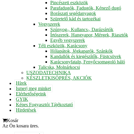
Pincészeti eszközök
Parafadugók, Fadugók, Kénező dugó
Borászati segédanyagok
Szüretelő kád és tartozékai
Vegyszerek
Szúnyog-, Kullancs-, Darázsírtók
Írtószerek, Hangyapor, Mérgek, Riasztók
Egyéb vegyszerek
Téli eszközök, Karácsony
Hólapátok, Jégkaparók, Szánkók
Kandallók és kiegészítők, Füstcsövek
Karácsonyfatalp, Fenyőcsomagoló háló
Talicska, Molnárkocsi
USZODATECHNIKA
KÉSZLETKISÖPRÉS, AKCIÓK
Hírek
Ismerj meg minket
Elérhetőségeink
GYIK
Képes Fogyasztói Tájékoztató
Hirdetések
Kosár
Az Ön kosara üres.