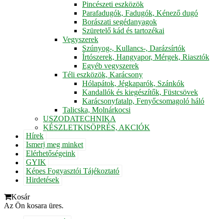
Pincészeti eszközök
Parafadugók, Fadugók, Kénező dugó
Borászati segédanyagok
Szüretelő kád és tartozékai
Vegyszerek
Szúnyog-, Kullancs-, Darázsírtók
Írtószerek, Hangyapor, Mérgek, Riasztók
Egyéb vegyszerek
Téli eszközök, Karácsony
Hólapátok, Jégkaparók, Szánkók
Kandallók és kiegészítők, Füstcsövek
Karácsonyfatalp, Fenyőcsomagoló háló
Talicska, Molnárkocsi
USZODATECHNIKA
KÉSZLETKISÖPRÉS, AKCIÓK
Hírek
Ismerj meg minket
Elérhetőségeink
GYIK
Képes Fogyasztói Tájékoztató
Hirdetések
Kosár
Az Ön kosara üres.