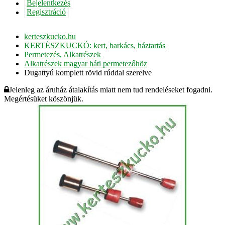
Bejelentkezés
Regisztráció
kerteszkucko.hu
KERTÉSZKUCKÓ: kert, barkács, háztartás
Permetezés, Alkatrészek
Alkatrészek magyar háti permetezőhöz
Dugattyú komplett rövid rúddal szerelve
Jelenleg az áruház átalakítás miatt nem tud rendeléseket fogadni.
Megértésüket köszönjük.