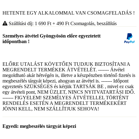
HETENTE EGY ALKALOMMAL VAN CSOMAGFELADÁS !
Szállítási díj: 1 690
Ft
+ 490
Ft
Csomagolás, beszállítás
Személyes átvétel Gyöngyösön előre egyeztetett
időpontban !
ELŐRE UTALÁST KÖVETŐEN TUDJUK BIZTOSÍTANI A
MEGRENDELT TERMÉKEK ÁTVÉTELÉT. ------- Átvétel
megoldható akár hétvégén is, illetve a készpénzben történő fizetés is
megbeszélés tárgyát képezi, ahogyan az átvétel is. ------- Időpont
egyeztetés SZÜKSÉGES és kérjük TARTSÁK BE , mivel ez csak
egy átvételi pont, NEM ÜZLET, NINCS NYITVATARTÁSI IDŐ.
------- FIGYELEM! SZEMÉLYES ÁTVÉTELLEL TÖRTÉNT
RENDELÉS ESETÉN A MEGRENDELT TERMÉKEKÉRT
JÖNNI KELL, NEM SZÁLLÍTJUK SEHOVA!
Egyedi: megbeszélés tárgyát képezi