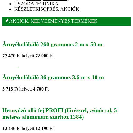
USZODATECHNIKA
KÉSZLETKISÖPRÉS, AKCIÓK
AKCIÓK, KEDVEZMÉNYES TERMÉKEK
Árnyékolóháló 260 grammos 2 m x 50 m
77 470
Ft
helyett
72 900
Ft
Árnyékolóháló 36 grammos 3,6 m x 10 m
5 715
Ft
helyett
4 700
Ft
Hernyózó olló fej PROFI (fűrésszel, zsinórral, 5
méteres alumínium szárhoz 1384)
12 446
Ft
helyett
12 190
Ft