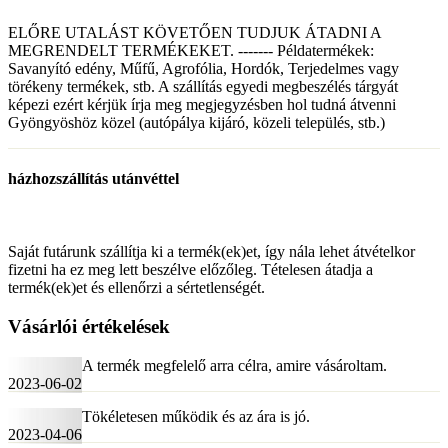
ELŐRE UTALÁST KÖVETŐEN TUDJUK ÁTADNI A
MEGRENDELT TERMÉKEKET. ------- Példatermékek:
Savanyító edény, Műfű, Agrofólia, Hordók, Terjedelmes vagy
törékeny termékek, stb. A szállítás egyedi megbeszélés tárgyát
képezi ezért kérjük írja meg megjegyzésben hol tudná átvenni
Gyöngyöshöz közel (autópálya kijáró, közeli település, stb.)
házhozszállítás utánvéttel
Saját futárunk szállítja ki a termék(ek)et, így nála lehet átvételkor
fizetni ha ez meg lett beszélve előzőleg. Tételesen átadja a
termék(ek)et és ellenőrzi a sértetlenségét.
Vásárlói értékelések
A termék megfelelő arra célra, amire vásároltam.
2023-06-02
Tökéletesen működik és az ára is jó.
2023-04-06