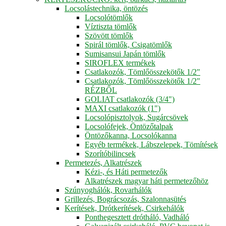
Locsolástechnika, öntözés
Locsolótömlők
Víztiszta tömlők
Szövött tömlők
Spirál tömlők, Csigatömlők
Sumisansui Japán tömlők
SIROFLEX termékek
Csatlakozók, Tömlőösszekötők 1/2"
Csatlakozók, Tömlőösszekötők 1/2"
RÉZBŐL
GOLIAT csatlakozók (3/4")
MAXI csatlakozók (1")
Locsolópisztolyok, Sugárcsövek
Locsolófejek, Öntözőtalpak
Öntözőkanna, Locsolókanna
Egyéb termékek, Lábszelepek, Tömítések
Szorítóbilincsek
Permetezés, Alkatrészek
Kézi-, és Háti permetezők
Alkatrészek magyar háti permetezőhöz
Szúnyoghálók, Rovarhálók
Grillezés, Bográcsozás, Szalonnasütés
Kerítések, Drótkerítések, Csirkehálók
Ponthegesztett drótháló, Vadháló