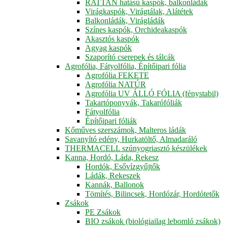
RATTAN hatású kaspók, balkonládák
Virágkaspók, Virágtálak, Alátétek
Balkonládák, Virágládák
Színes kaspók, Orchideakaspók
Akasztós kaspók
Agyag kaspók
Szaporító cserepek és tálcák
Agrofólia, Fátyolfólia, Építőipari fólia
Agrofólia FEKETE
Agrofólia NATÚR
Agrofólia UV ÁLLÓ FÓLIA (fénystabil)
Takartóponyvák, Takarófóliák
Fátyolfólia
Építőipari fóliák
Kőműves szerszámok, Malteros ládák
Savanyító edény, Hurkatöltő, Almadaráló
THERMACELL szúnyogriasztó készülékek
Kanna, Hordó, Láda, Rekesz
Hordók, Esővízgyűjtők
Ládák, Rekeszek
Kannák, Ballonok
Tömítés, Bilincsek, Hordózár, Hordótetők
Zsákok
PE Zsákok
BIO zsákok (biológiailag lebomló zsákok)