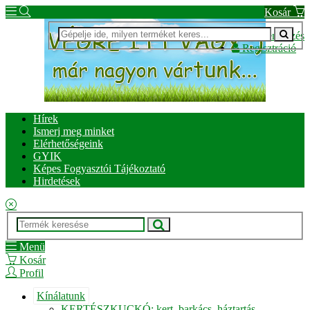
Kosár
Bejelentkezés
Regisztráció
Hírek
Ismerj meg minket
Elérhetőségeink
GYIK
Képes Fogyasztói Tájékoztató
Hirdetések
Menü
Kosár
Profil
Kínálatunk
KERTÉSZKUCKÓ: kert, barkács, háztartás