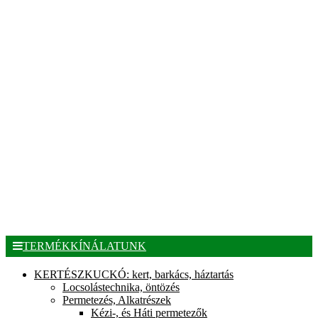
TERMÉKKÍNÁLATUNK
KERTÉSZKUCKÓ: kert, barkács, háztartás
Locsolástechnika, öntözés
Permetezés, Alkatrészek
Kézi-, és Háti permetezők