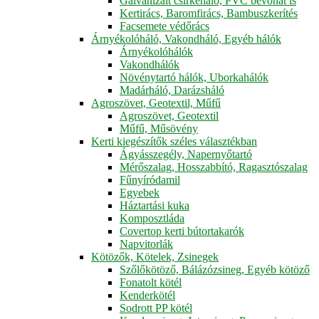
Galvanizált csirkeháló, PVC bevonat is
Kertirács, Baromfirács, Bambuszkerítés
Facsemete védőrács
Árnyékolóháló, Vakondháló, Egyéb hálók
Árnyékolóhálók
Vakondhálók
Növénytartó hálók, Uborkahálók
Madárháló, Darázsháló
Agroszövet, Geotextil, Műfű
Agroszövet, Geotextil
Műfű, Műsövény
Kerti kiegészítők széles választékban
Ágyásszegély, Napernyőtartó
Mérőszalag, Hosszabbító, Ragasztószalag
Fűnyíródamil
Egyebek
Háztartási kuka
Komposztláda
Covertop kerti bútortakarók
Napvitorlák
Kötözők, Kötelek, Zsinegek
Szőlőkötöző, Bálázózsineg, Egyéb kötöző
Fonatolt kötél
Kenderkötél
Sodrott PP kötél