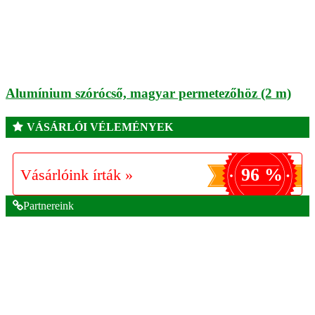
Alumínium szórócső, magyar permetezőhöz (2 m)
VÁSÁRLÓI VÉLEMÉNYEK
96 %
Vásárlóink írták »
Partnereink