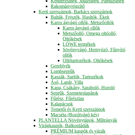
Kenderzsineg, Jutazsineg, Pamuzsineg
Rakományrögzítő
Kerti szerszámok, Barkács szerszámok
Balták, Fejszék, Hasítók, Ékek
Karos ágvágó ollók, Metszőollók
Karos ágvágó ollók
Metszőolló, Omega oltóolló,
Oltókések
LÖWE termékek
Sövényvágó, Hernyózó, Fűnyíró
ollók
Ollótartozékok, Oltókések
Gereblyék
Lombseprűk
Kaszák, Sarlók, Tartozékok
Ásó, Lapát, Villa
Kapa, Csákány, Saraboló, Horoló
Seprűk, Szemeteslapátok
Fűrész, Fűrészlap
Kalapácsok
Temetői és Kerti szerszámok
Macséta (Bozótvágó kés)
PLANTELLA Növénytápok, Műtrágyák
Virágkaspók, Balkonládák
PRÉMIUM kaspók és vázák