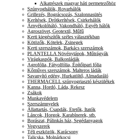
Alkatrészek magyar háti permetezőhöz
Szúnyoghálók, Rovarhálók
Grillezés, Bográcsozás, Szalonnasütés
Kerítések, Drótkerítések, Csirkehálók
Árnyékolóháló, Vakondháló, Egyéb hálók
Agroszövet, Geotextil, Műfű
Kerti kiegészítők széles választékban
Kötözők, Kötelek, Zsinegek
Kerti szerszámok, Barkács szerszámok
PLANTELLA Növénytápok, Műtrágyák
Virágkaspók, Balkonládák
Agrofólia, Fátyolfólia, Építőipari fólia
Kőműves szerszámok, Malteros ládák
Savanyító edény, Hurkatöltő, Almadaráló
THERMACELL szúnyogriasztó készülékek
Kanna, Hordó, Láda, Rekesz
Zsákok
Munkavédelem
Szerszámnyelek
Állattartás, Csapdák, Etetők, Itatók
Láncok, Horgok, Karabínerek, stb.
Borászat, Pálinkás ház, Segédanyagok
Vegyszerek
Téli eszközök, Karácsony
Talicska, Molnárkocsi