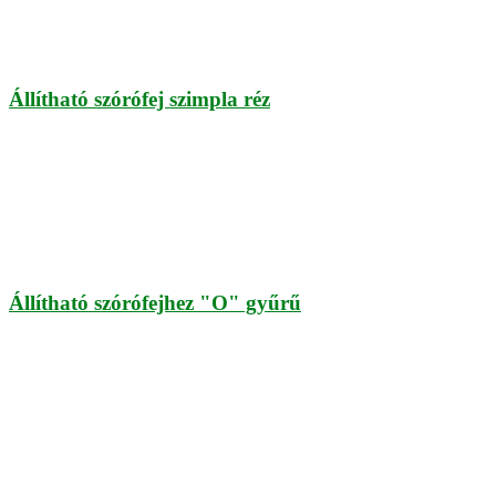
Állítható szórófej szimpla réz
Állítható szórófejhez "O" gyűrű