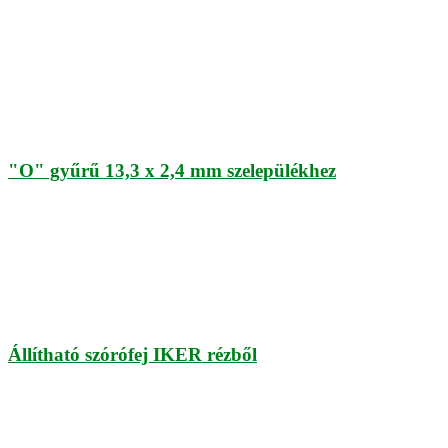
"O" gyűrű 13,3 x 2,4 mm szelepülékhez
Állítható szórófej IKER rézből