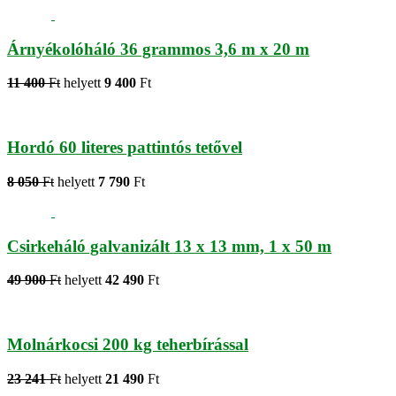
Árnyékolóháló 36 grammos 3,6 m x 20 m
11 400
Ft
helyett
9 400
Ft
Hordó 60 literes pattintós tetővel
8 050
Ft
helyett
7 790
Ft
Csirkeháló galvanizált 13 x 13 mm, 1 x 50 m
49 900
Ft
helyett
42 490
Ft
Molnárkocsi 200 kg teherbírással
23 241
Ft
helyett
21 490
Ft