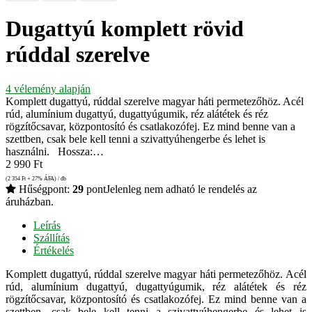
Dugattyú komplett rövid
rúddal szerelve
4
vélemény alapján
Komplett dugattyú, rúddal szerelve magyar háti permetezőhöz. Acél
rúd, alumínium dugattyú, dugattyúgumik, réz alátétek és réz
rögzítőcsavar, központosító és csatlakozófej. Ez mind benne van a
szettben, csak bele kell tenni a szivattyúhengerbe és lehet is
használni. Hossza:…
2 990
Ft
(2 354
Ft
+ 27% ÁFA) / db
Hűségpont:
29
pont
Jelenleg nem adható le rendelés az
áruházban.
Leírás
Szállítás
Értékelés
Komplett dugattyú, rúddal szerelve magyar háti permetezőhöz. Acél
rúd, alumínium dugattyú, dugattyúgumik, réz alátétek és réz
rögzítőcsavar, központosító és csatlakozófej. Ez mind benne van a
szettben, csak bele kell tenni a szivattyúhengerbe és lehet is