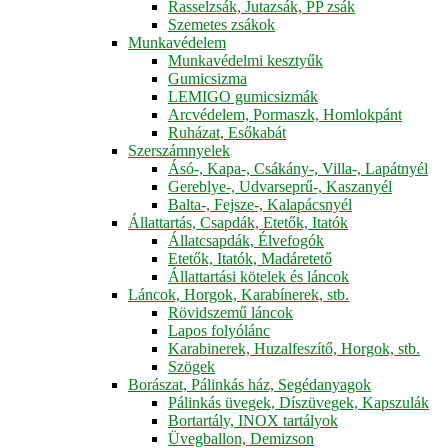
Rasselzsák, Jutazsák, PP zsák
Szemetes zsákok
Munkavédelem
Munkavédelmi kesztyűk
Gumicsizma
LEMIGO gumicsizmák
Arcvédelem, Pormaszk, Homlokpánt
Ruházat, Esőkabát
Szerszámnyelek
Ásó-, Kapa-, Csákány-, Villa-, Lapátnyél
Gereblye-, Udvarseprű-, Kaszanyél
Balta-, Fejsze-, Kalapácsnyél
Állattartás, Csapdák, Etetők, Itatók
Állatcsapdák, Élvefogók
Etetők, Itatók, Madáretető
Állattartási kötelek és láncok
Láncok, Horgok, Karabínerek, stb.
Rövidszemű láncok
Lapos folyólánc
Karabinerek, Huzalfeszítő, Horgok, stb.
Szögek
Borászat, Pálinkás ház, Segédanyagok
Pálinkás üvegek, Díszüvegek, Kapszulák
Bortartály, INOX tartályok
Üvegballon, Demizson