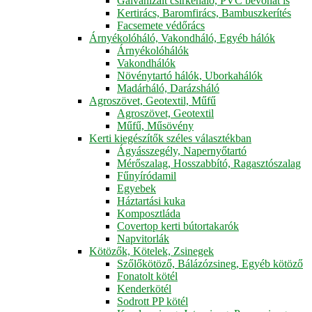
Galvanizált csirkeháló, PVC bevonat is
Kertirács, Baromfirács, Bambuszkerítés
Facsemete védőrács
Árnyékolóháló, Vakondháló, Egyéb hálók
Árnyékolóhálók
Vakondhálók
Növénytartó hálók, Uborkahálók
Madárháló, Darázsháló
Agroszövet, Geotextil, Műfű
Agroszövet, Geotextil
Műfű, Műsövény
Kerti kiegészítők széles választékban
Ágyásszegély, Napernyőtartó
Mérőszalag, Hosszabbító, Ragasztószalag
Fűnyíródamil
Egyebek
Háztartási kuka
Komposztláda
Covertop kerti bútortakarók
Napvitorlák
Kötözők, Kötelek, Zsinegek
Szőlőkötöző, Bálázózsineg, Egyéb kötöző
Fonatolt kötél
Kenderkötél
Sodrott PP kötél