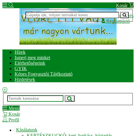
Kosár
Bejelentkezés
Regisztráció
Hírek
Ismerj meg minket
Elérhetőségeink
GYIK
Képes Fogyasztói Tájékoztató
Hirdetések
Menü
Kosár
Profil
Kínálatunk
KERTÉSZKUCKÓ: kert, barkács, háztartás