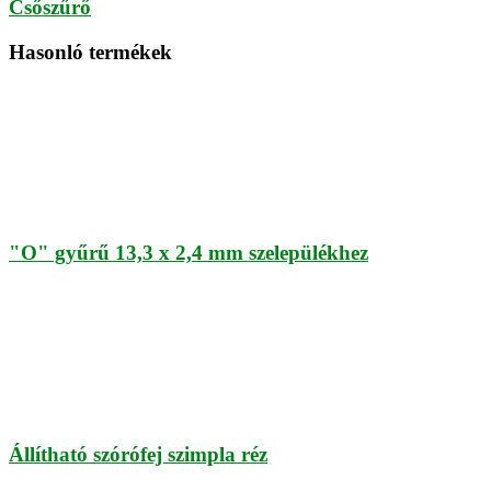
Csőszűrő
Hasonló termékek
"O" gyűrű 13,3 x 2,4 mm szelepülékhez
Állítható szórófej szimpla réz