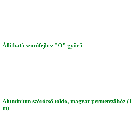
Állítható szórófejhez "O" gyűrű
Alumínium szórócső toldó, magyar permetezőhöz (1
m)