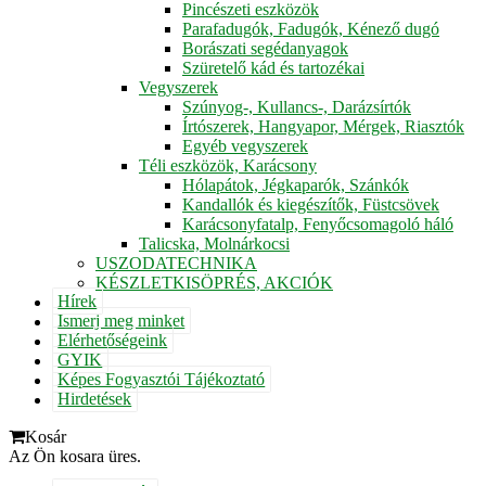
Pincészeti eszközök
Parafadugók, Fadugók, Kénező dugó
Borászati segédanyagok
Szüretelő kád és tartozékai
Vegyszerek
Szúnyog-, Kullancs-, Darázsírtók
Írtószerek, Hangyapor, Mérgek, Riasztók
Egyéb vegyszerek
Téli eszközök, Karácsony
Hólapátok, Jégkaparók, Szánkók
Kandallók és kiegészítők, Füstcsövek
Karácsonyfatalp, Fenyőcsomagoló háló
Talicska, Molnárkocsi
USZODATECHNIKA
KÉSZLETKISÖPRÉS, AKCIÓK
Hírek
Ismerj meg minket
Elérhetőségeink
GYIK
Képes Fogyasztói Tájékoztató
Hirdetések
Kosár
Az Ön kosara üres.