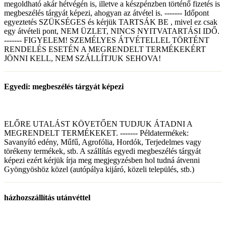
megoldható akár hétvégén is, illetve a készpénzben történő fizetés is
megbeszélés tárgyát képezi, ahogyan az átvétel is. ------- Időpont
egyeztetés SZÜKSÉGES és kérjük TARTSÁK BE , mivel ez csak
egy átvételi pont, NEM ÜZLET, NINCS NYITVATARTÁSI IDŐ.
------- FIGYELEM! SZEMÉLYES ÁTVÉTELLEL TÖRTÉNT
RENDELÉS ESETÉN A MEGRENDELT TERMÉKEKÉRT
JÖNNI KELL, NEM SZÁLLÍTJUK SEHOVA!
Egyedi: megbeszélés tárgyát képezi
ELŐRE UTALÁST KÖVETŐEN TUDJUK ÁTADNI A
MEGRENDELT TERMÉKEKET. ------- Példatermékek:
Savanyító edény, Műfű, Agrofólia, Hordók, Terjedelmes vagy
törékeny termékek, stb. A szállítás egyedi megbeszélés tárgyát
képezi ezért kérjük írja meg megjegyzésben hol tudná átvenni
Gyöngyöshöz közel (autópálya kijáró, közeli település, stb.)
házhozszállítás utánvéttel