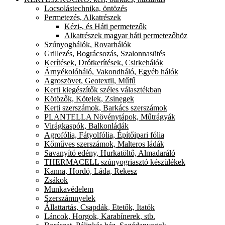
Locsolástechnika, öntözés
Permetezés, Alkatrészek
Kézi-, és Háti permetezők
Alkatrészek magyar háti permetezőhöz
Szúnyoghálók, Rovarhálók
Grillezés, Bográcsozás, Szalonnasütés
Kerítések, Drótkerítések, Csirkehálók
Árnyékolóháló, Vakondháló, Egyéb hálók
Agroszövet, Geotextil, Műfű
Kerti kiegészítők széles választékban
Kötözők, Kötelek, Zsinegek
Kerti szerszámok, Barkács szerszámok
PLANTELLA Növénytápok, Műtrágyák
Virágkaspók, Balkonládák
Agrofólia, Fátyolfólia, Építőipari fólia
Kőműves szerszámok, Malteros ládák
Savanyító edény, Hurkatöltő, Almadaráló
THERMACELL szúnyogriasztó készülékek
Kanna, Hordó, Láda, Rekesz
Zsákok
Munkavédelem
Szerszámnyelek
Állattartás, Csapdák, Etetők, Itatók
Láncok, Horgok, Karabínerek, stb.