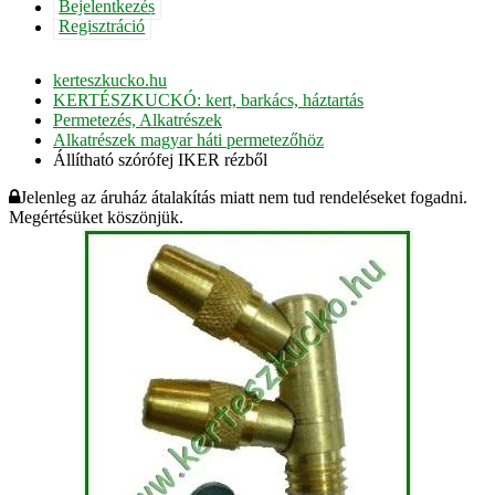
Bejelentkezés
Regisztráció
kerteszkucko.hu
KERTÉSZKUCKÓ: kert, barkács, háztartás
Permetezés, Alkatrészek
Alkatrészek magyar háti permetezőhöz
Állítható szórófej IKER rézből
Jelenleg az áruház átalakítás miatt nem tud rendeléseket fogadni.
Megértésüket köszönjük.