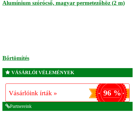
Alumínium szórócső, magyar permetezőhöz (2 m)
Bőrtömítés
VÁSÁRLÓI VÉLEMÉNYEK
96 %
Vásárlóink írták »
Partnereink