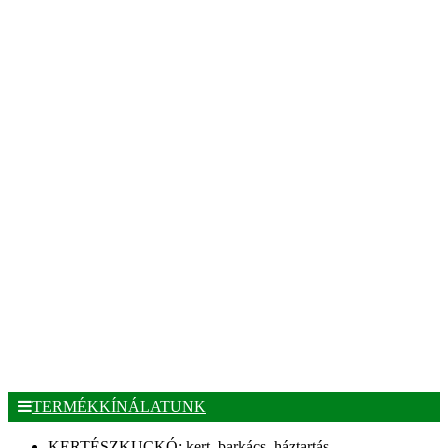
TERMÉKKÍNÁLATUNK
KERTÉSZKUCKÓ: kert, barkács, háztartás