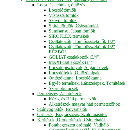
Locsolástechnika, öntözés
Locsolótömlők
Víztiszta tömlők
Szövött tömlők
Spirál tömlők, Csigatömlők
Sumisansui Japán tömlők
SIROFLEX termékek
Csatlakozók, Tömlőösszekötők 1/2"
Csatlakozók, Tömlőösszekötők 1/2"
RÉZBŐL
GOLIAT csatlakozók (3/4")
MAXI csatlakozók (1")
Locsolópisztolyok, Sugárcsövek
Locsolófejek, Öntözőtalpak
Öntözőkanna, Locsolókanna
Egyéb termékek, Lábszelepek, Tömítések
Szorítóbilincsek
Permetezés, Alkatrészek
Kézi-, és Háti permetezők
Alkatrészek magyar háti permetezőhöz
Szúnyoghálók, Rovarhálók
Grillezés, Bográcsozás, Szalonnasütés
Kerítések, Drótkerítések, Csirkehálók
Ponthegesztett drótháló, Vadháló