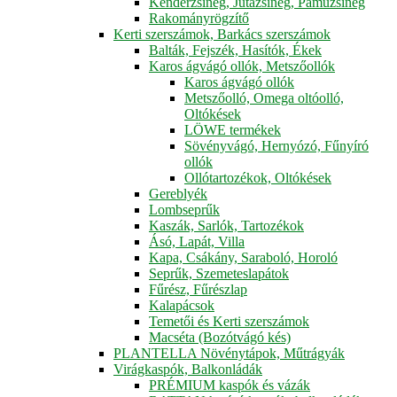
Kenderzsineg, Jutazsineg, Pamuzsineg
Rakományrögzítő
Kerti szerszámok, Barkács szerszámok
Balták, Fejszék, Hasítók, Ékek
Karos ágvágó ollók, Metszőollók
Karos ágvágó ollók
Metszőolló, Omega oltóolló,
Oltókések
LÖWE termékek
Sövényvágó, Hernyózó, Fűnyíró
ollók
Ollótartozékok, Oltókések
Gereblyék
Lombseprűk
Kaszák, Sarlók, Tartozékok
Ásó, Lapát, Villa
Kapa, Csákány, Saraboló, Horoló
Seprűk, Szemeteslapátok
Fűrész, Fűrészlap
Kalapácsok
Temetői és Kerti szerszámok
Macséta (Bozótvágó kés)
PLANTELLA Növénytápok, Műtrágyák
Virágkaspók, Balkonládák
PRÉMIUM kaspók és vázák