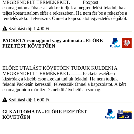
MEGRENDELT TERMÉKEKET. ------- Foxpost
csomagautomatába csak akkor tudjuk a megrendelést feladni, ha a
teljes kosártartalom elfér a rekeszeben. Ha nem fér be a rekeszbe a
rendelés akkor felvesszük Önnel a kapcsolatot egyeztetés céljából.
Szállítási díj: 1 490
Ft
PACKETA csomagpont vagy automata - ELŐRE
FIZETÉST KÖVETŐEN
ELŐRE UTALÁST KÖVETŐEN TUDJUK KÜLDENI A
MEGRENDELT TERMÉKEKET. ------- Packeta esetében
kizárólag a kisebb csomagokat tudjuk feladni. Ha nem tudjuk
feladni Packetán keresztül, felvesszük Önnel a kapcsolatot. A kért
csomagponton már fizetés nélkül átvehető a csomag.
Szállítási díj: 1 690
Ft
GLS AUTOMATA - ELŐRE FIZETÉST
KÖVETŐEN