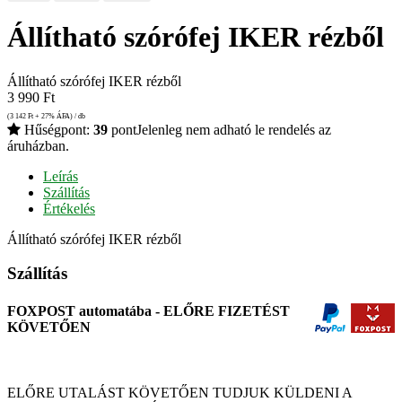
Állítható szórófej IKER rézből
Állítható szórófej IKER rézből
3 990
Ft
(3 142
Ft
+ 27% ÁFA) / db
Hűségpont:
39
pont
Jelenleg nem adható le rendelés az
áruházban.
Leírás
Szállítás
Értékelés
Állítható szórófej IKER rézből
Szállítás
FOXPOST automatába - ELŐRE FIZETÉST
KÖVETŐEN
ELŐRE UTALÁST KÖVETŐEN TUDJUK KÜLDENI A