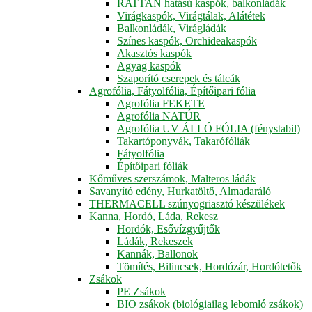
RATTAN hatású kaspók, balkonládák
Virágkaspók, Virágtálak, Alátétek
Balkonládák, Virágládák
Színes kaspók, Orchideakaspók
Akasztós kaspók
Agyag kaspók
Szaporító cserepek és tálcák
Agrofólia, Fátyolfólia, Építőipari fólia
Agrofólia FEKETE
Agrofólia NATÚR
Agrofólia UV ÁLLÓ FÓLIA (fénystabil)
Takartóponyvák, Takarófóliák
Fátyolfólia
Építőipari fóliák
Kőműves szerszámok, Malteros ládák
Savanyító edény, Hurkatöltő, Almadaráló
THERMACELL szúnyogriasztó készülékek
Kanna, Hordó, Láda, Rekesz
Hordók, Esővízgyűjtők
Ládák, Rekeszek
Kannák, Ballonok
Tömítés, Bilincsek, Hordózár, Hordótetők
Zsákok
PE Zsákok
BIO zsákok (biológiailag lebomló zsákok)