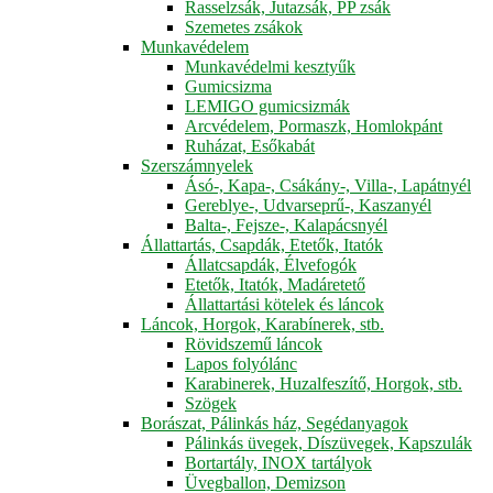
Rasselzsák, Jutazsák, PP zsák
Szemetes zsákok
Munkavédelem
Munkavédelmi kesztyűk
Gumicsizma
LEMIGO gumicsizmák
Arcvédelem, Pormaszk, Homlokpánt
Ruházat, Esőkabát
Szerszámnyelek
Ásó-, Kapa-, Csákány-, Villa-, Lapátnyél
Gereblye-, Udvarseprű-, Kaszanyél
Balta-, Fejsze-, Kalapácsnyél
Állattartás, Csapdák, Etetők, Itatók
Állatcsapdák, Élvefogók
Etetők, Itatók, Madáretető
Állattartási kötelek és láncok
Láncok, Horgok, Karabínerek, stb.
Rövidszemű láncok
Lapos folyólánc
Karabinerek, Huzalfeszítő, Horgok, stb.
Szögek
Borászat, Pálinkás ház, Segédanyagok
Pálinkás üvegek, Díszüvegek, Kapszulák
Bortartály, INOX tartályok
Üvegballon, Demizson