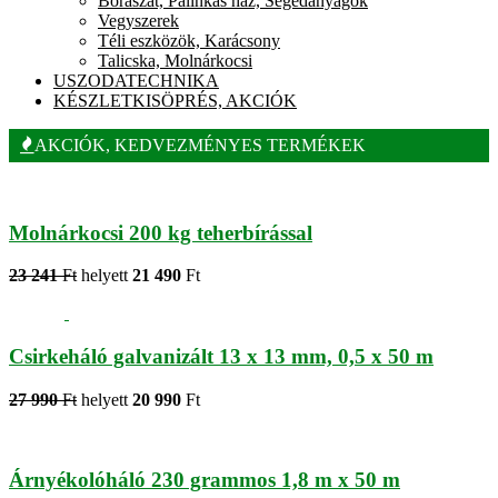
Borászat, Pálinkás ház, Segédanyagok
Vegyszerek
Téli eszközök, Karácsony
Talicska, Molnárkocsi
USZODATECHNIKA
KÉSZLETKISÖPRÉS, AKCIÓK
AKCIÓK, KEDVEZMÉNYES TERMÉKEK
Molnárkocsi 200 kg teherbírással
23 241
Ft
helyett
21 490
Ft
Csirkeháló galvanizált 13 x 13 mm, 0,5 x 50 m
27 990
Ft
helyett
20 990
Ft
Árnyékolóháló 230 grammos 1,8 m x 50 m