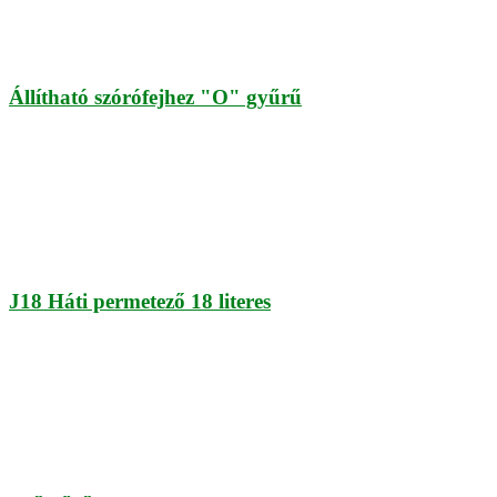
Állítható szórófejhez "O" gyűrű
J18 Háti permetező 18 literes