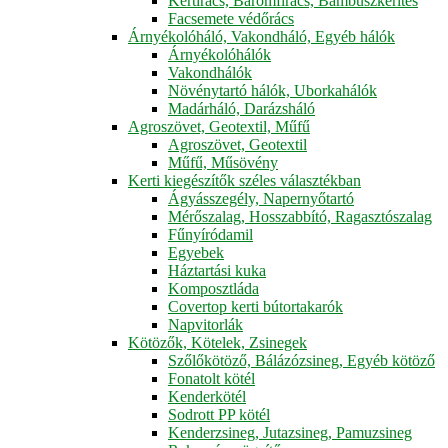
Kertirács, Baromfirács, Bambuszkerítés
Facsemete védőrács
Árnyékolóháló, Vakondháló, Egyéb hálók
Árnyékolóhálók
Vakondhálók
Növénytartó hálók, Uborkahálók
Madárháló, Darázsháló
Agroszövet, Geotextil, Műfű
Agroszövet, Geotextil
Műfű, Műsövény
Kerti kiegészítők széles választékban
Ágyásszegély, Napernyőtartó
Mérőszalag, Hosszabbító, Ragasztószalag
Fűnyíródamil
Egyebek
Háztartási kuka
Komposztláda
Covertop kerti bútortakarók
Napvitorlák
Kötözők, Kötelek, Zsinegek
Szőlőkötöző, Bálázózsineg, Egyéb kötöző
Fonatolt kötél
Kenderkötél
Sodrott PP kötél
Kenderzsineg, Jutazsineg, Pamuzsineg