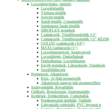
Locsolástechnika, öntözés
Locsolótömlők
Víztiszta tömlők
Szövött tömlők
Spirál tömlők, Csigatömlők
Sumisansui Japán tömlők
SIROFLEX termékek
Csatlakozók, Tömlőösszekötők 1/2"
Csatlakozók, Tömlőösszekötők 1/2" RÉZ
GOLIAT csatlakozók (3/4")
MAXI csatlakozók (1")
Locsolópisztolyok, Sugárcsövek
Locsolófejek, Öntözőtalpak
Öntözőkanna, Locsolókanna
Egyéb termékek, Lábszelepek, Tömítések
Szorítóbilincsek
Permetezés, Alkatrészek
Kézi-, és Háti permetezők
Alkatrészek magyar háti permetezőhöz
Szúnyoghálók, Rovarhálók
Grillezés, Bográcsozás, Szalonnasütés
Kerítések, Drótkerítések, Csirkehálók
Ponthegesztett drótháló, Vadháló
Galvanizált csirkeháló, PVC bevonat is