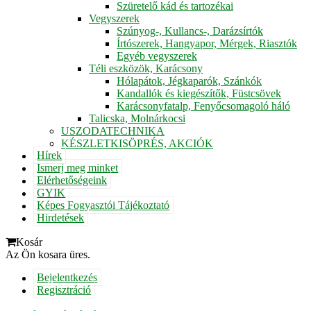
Szüretelő kád és tartozékai
Vegyszerek
Szúnyog-, Kullancs-, Darázsírtók
Írtószerek, Hangyapor, Mérgek, Riasztók
Egyéb vegyszerek
Téli eszközök, Karácsony
Hólapátok, Jégkaparók, Szánkók
Kandallók és kiegészítők, Füstcsövek
Karácsonyfatalp, Fenyőcsomagoló háló
Talicska, Molnárkocsi
USZODATECHNIKA
KÉSZLETKISÖPRÉS, AKCIÓK
Hírek
Ismerj meg minket
Elérhetőségeink
GYIK
Képes Fogyasztói Tájékoztató
Hirdetések
Kosár
Az Ön kosara üres.
Bejelentkezés
Regisztráció