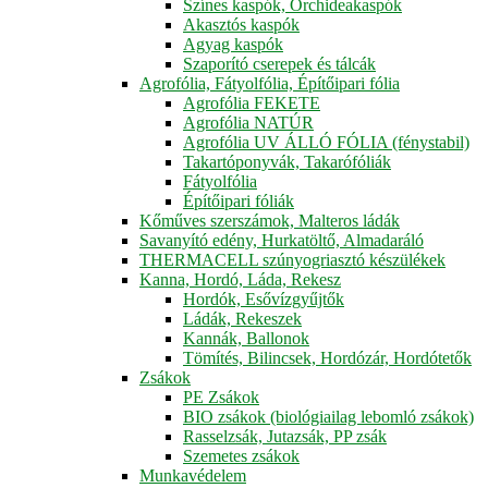
Színes kaspók, Orchideakaspók
Akasztós kaspók
Agyag kaspók
Szaporító cserepek és tálcák
Agrofólia, Fátyolfólia, Építőipari fólia
Agrofólia FEKETE
Agrofólia NATÚR
Agrofólia UV ÁLLÓ FÓLIA (fénystabil)
Takartóponyvák, Takarófóliák
Fátyolfólia
Építőipari fóliák
Kőműves szerszámok, Malteros ládák
Savanyító edény, Hurkatöltő, Almadaráló
THERMACELL szúnyogriasztó készülékek
Kanna, Hordó, Láda, Rekesz
Hordók, Esővízgyűjtők
Ládák, Rekeszek
Kannák, Ballonok
Tömítés, Bilincsek, Hordózár, Hordótetők
Zsákok
PE Zsákok
BIO zsákok (biológiailag lebomló zsákok)
Rasselzsák, Jutazsák, PP zsák
Szemetes zsákok
Munkavédelem