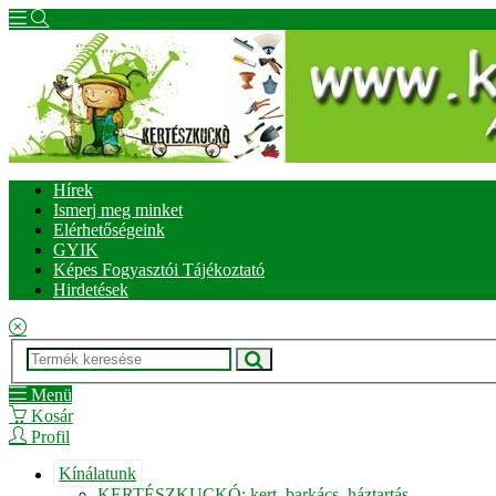
Hírek
Ismerj meg minket
Elérhetőségeink
GYIK
Képes Fogyasztói Tájékoztató
Hirdetések
Menü
Kosár
Profil
Kínálatunk
KERTÉSZKUCKÓ: kert, barkács, háztartás