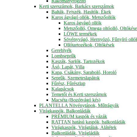
Rakományrögzítő
Kerti szerszámok, Barkács szerszámok
Balták, Fejszék, Hasítók, Ékek
Karos ágvágó ollók, Metszőollók
Karos ágvágó ollók
Metszőolló, Omega oltóolló, Oltókés
LÖWE termékek
Sövényvágó, Hernyózó, Fűnyíró olló
Ollótartozékok, Oltókések
Gereblyék
Lombseprűk
Kaszák, Sarlók, Tartozékok
Ásó, Lapát, Villa
Kapa, Csákány, Saraboló, Horoló
Seprűk, Szemeteslapátok
Fűrész, Fűrészlap
Kalapácsok
Temetői és Kerti szerszámok
Macséta (Bozótvágó kés)
PLANTELLA Növénytápok, Műtrágyák
Virágkaspók, Balkonládák
PRÉMIUM kaspók és vázák
RATTAN hatású kaspók, balkonládák
Virágkaspók, Virágtálak, Alátétek
Balkonládák, Virágládák