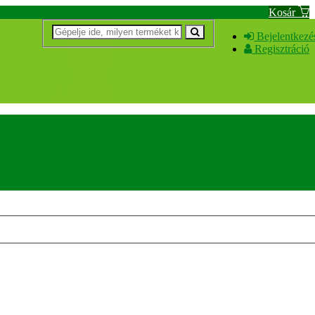
Kosár
Bejelentkezé
Regisztráció