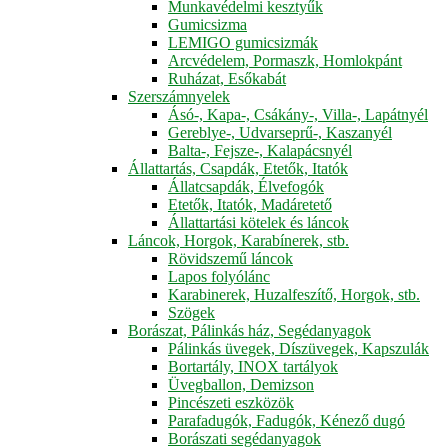
Munkavédelmi kesztyűk
Gumicsizma
LEMIGO gumicsizmák
Arcvédelem, Pormaszk, Homlokpánt
Ruházat, Esőkabát
Szerszámnyelek
Ásó-, Kapa-, Csákány-, Villa-, Lapátnyél
Gereblye-, Udvarseprű-, Kaszanyél
Balta-, Fejsze-, Kalapácsnyél
Állattartás, Csapdák, Etetők, Itatók
Állatcsapdák, Élvefogók
Etetők, Itatók, Madáretető
Állattartási kötelek és láncok
Láncok, Horgok, Karabínerek, stb.
Rövidszemű láncok
Lapos folyólánc
Karabinerek, Huzalfeszítő, Horgok, stb.
Szögek
Borászat, Pálinkás ház, Segédanyagok
Pálinkás üvegek, Díszüvegek, Kapszulák
Bortartály, INOX tartályok
Üvegballon, Demizson
Pincészeti eszközök
Parafadugók, Fadugók, Kénező dugó
Borászati segédanyagok