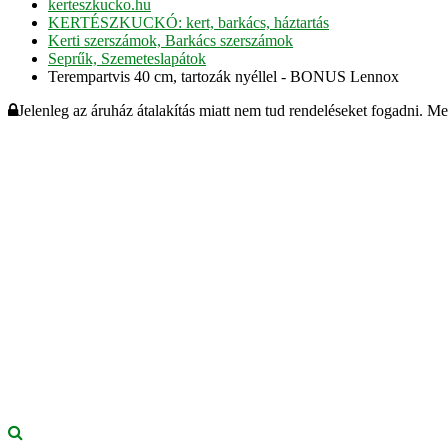
kerteszkucko.hu
KERTÉSZKUCKÓ: kert, barkács, háztartás
Kerti szerszámok, Barkács szerszámok
Seprűk, Szemeteslapátok
Terempartvis 40 cm, tartozák nyéllel - BONUS Lennox
Jelenleg az áruház átalakítás miatt nem tud rendeléseket fogadni. M