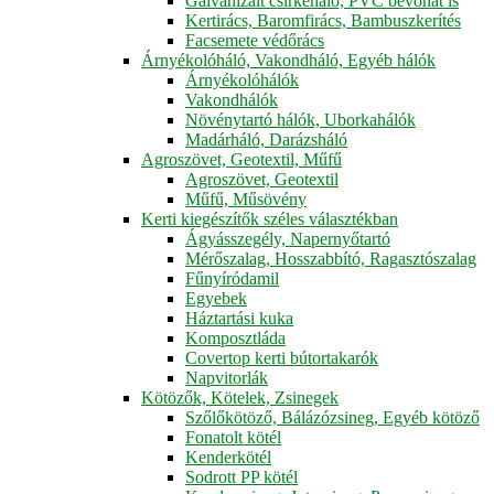
Galvanizált csirkeháló, PVC bevonat is
Kertirács, Baromfirács, Bambuszkerítés
Facsemete védőrács
Árnyékolóháló, Vakondháló, Egyéb hálók
Árnyékolóhálók
Vakondhálók
Növénytartó hálók, Uborkahálók
Madárháló, Darázsháló
Agroszövet, Geotextil, Műfű
Agroszövet, Geotextil
Műfű, Műsövény
Kerti kiegészítők széles választékban
Ágyásszegély, Napernyőtartó
Mérőszalag, Hosszabbító, Ragasztószalag
Fűnyíródamil
Egyebek
Háztartási kuka
Komposztláda
Covertop kerti bútortakarók
Napvitorlák
Kötözők, Kötelek, Zsinegek
Szőlőkötöző, Bálázózsineg, Egyéb kötöző
Fonatolt kötél
Kenderkötél
Sodrott PP kötél