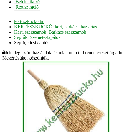
Bejelentkezés
Regisztráció
kerteszkucko.hu
KERTÉSZKUCKÓ: kert, barkács, háztartás
Kerti szerszámok, Barkács szerszámok
Seprűk, Szemeteslapátok
Seprű, kicsi / autós
Jelenleg az áruház átalakítás miatt nem tud rendeléseket fogadni.
Megértésüket köszönjük.