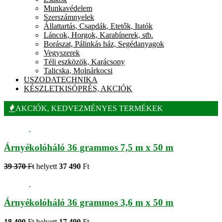
Munkavédelem
Szerszámnyelek
Állattartás, Csapdák, Etetők, Itatók
Láncok, Horgok, Karabínerek, stb.
Borászat, Pálinkás ház, Segédanyagok
Vegyszerek
Téli eszközök, Karácsony
Talicska, Molnárkocsi
USZODATECHNIKA
KÉSZLETKISÖPRÉS, AKCIÓK
AKCIÓK, KEDVEZMÉNYES TERMÉKEK
Árnyékolóháló 36 grammos 7,5 m x 50 m
39 370
Ft
helyett
37 490
Ft
Árnyékolóháló 36 grammos 3,6 m x 50 m
18 400
Ft
helyett
17 490
Ft