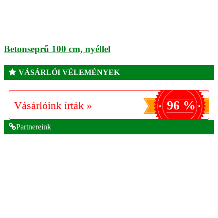
Betonseprű 100 cm, nyéllel
VÁSÁRLÓI VÉLEMÉNYEK
96 %
Vásárlóink írták »
Partnereink