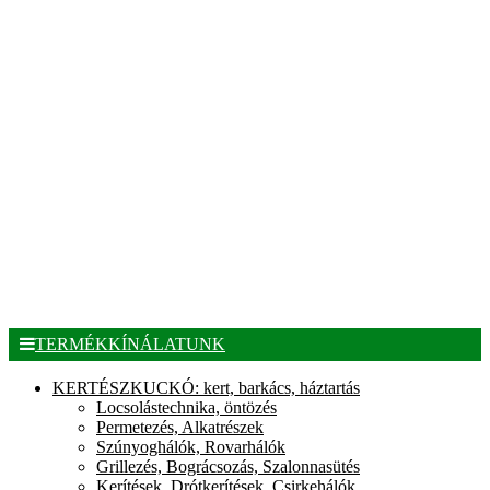
TERMÉKKÍNÁLATUNK
KERTÉSZKUCKÓ: kert, barkács, háztartás
Locsolástechnika, öntözés
Permetezés, Alkatrészek
Szúnyoghálók, Rovarhálók
Grillezés, Bográcsozás, Szalonnasütés
Kerítések, Drótkerítések, Csirkehálók