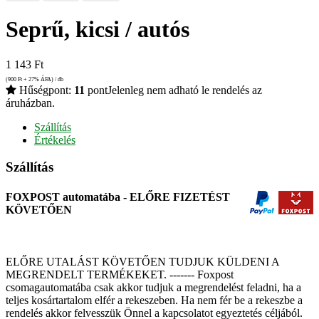
Seprű, kicsi / autós
1 143
Ft
(900
Ft
+ 27% ÁFA) / db
Hűségpont:
11
pont
Jelenleg nem adható le rendelés az
áruházban.
Szállítás
Értékelés
Szállítás
FOXPOST automatába - ELŐRE FIZETÉST
KÖVETŐEN
ELŐRE UTALÁST KÖVETŐEN TUDJUK KÜLDENI A
MEGRENDELT TERMÉKEKET. ------- Foxpost
csomagautomatába csak akkor tudjuk a megrendelést feladni, ha a
teljes kosártartalom elfér a rekeszeben. Ha nem fér be a rekeszbe a
rendelés akkor felvesszük Önnel a kapcsolatot egyeztetés céljából.