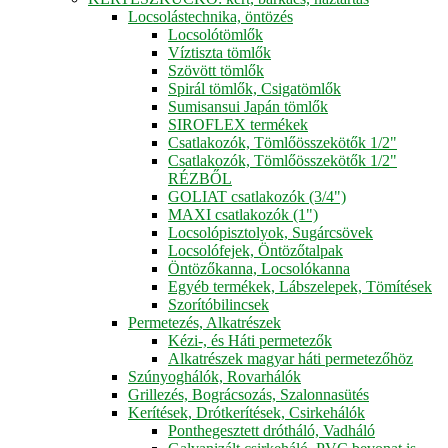
Locsolástechnika, öntözés
Locsolótömlők
Víztiszta tömlők
Szövött tömlők
Spirál tömlők, Csigatömlők
Sumisansui Japán tömlők
SIROFLEX termékek
Csatlakozók, Tömlőösszekötők 1/2"
Csatlakozók, Tömlőösszekötők 1/2"
RÉZBŐL
GOLIAT csatlakozók (3/4")
MAXI csatlakozók (1")
Locsolópisztolyok, Sugárcsövek
Locsolófejek, Öntözőtalpak
Öntözőkanna, Locsolókanna
Egyéb termékek, Lábszelepek, Tömítések
Szorítóbilincsek
Permetezés, Alkatrészek
Kézi-, és Háti permetezők
Alkatrészek magyar háti permetezőhöz
Szúnyoghálók, Rovarhálók
Grillezés, Bográcsozás, Szalonnasütés
Kerítések, Drótkerítések, Csirkehálók
Ponthegesztett drótháló, Vadháló