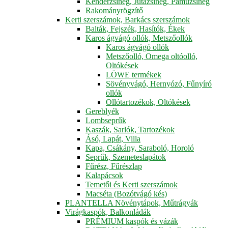
Kenderzsineg, Jutazsineg, Pamuzsineg
Rakományrögzítő
Kerti szerszámok, Barkács szerszámok
Balták, Fejszék, Hasítók, Ékek
Karos ágvágó ollók, Metszőollók
Karos ágvágó ollók
Metszőolló, Omega oltóolló,
Oltókések
LÖWE termékek
Sövényvágó, Hernyózó, Fűnyíró
ollók
Ollótartozékok, Oltókések
Gereblyék
Lombseprűk
Kaszák, Sarlók, Tartozékok
Ásó, Lapát, Villa
Kapa, Csákány, Saraboló, Horoló
Seprűk, Szemeteslapátok
Fűrész, Fűrészlap
Kalapácsok
Temetői és Kerti szerszámok
Macséta (Bozótvágó kés)
PLANTELLA Növénytápok, Műtrágyák
Virágkaspók, Balkonládák
PRÉMIUM kaspók és vázák