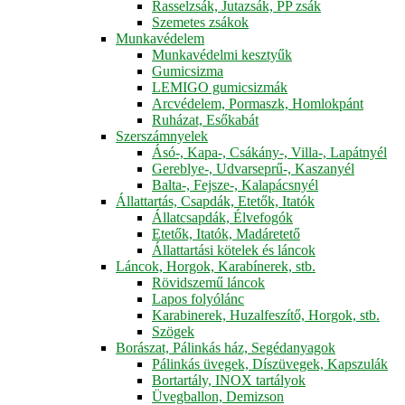
Rasselzsák, Jutazsák, PP zsák
Szemetes zsákok
Munkavédelem
Munkavédelmi kesztyűk
Gumicsizma
LEMIGO gumicsizmák
Arcvédelem, Pormaszk, Homlokpánt
Ruházat, Esőkabát
Szerszámnyelek
Ásó-, Kapa-, Csákány-, Villa-, Lapátnyél
Gereblye-, Udvarseprű-, Kaszanyél
Balta-, Fejsze-, Kalapácsnyél
Állattartás, Csapdák, Etetők, Itatók
Állatcsapdák, Élvefogók
Etetők, Itatók, Madáretető
Állattartási kötelek és láncok
Láncok, Horgok, Karabínerek, stb.
Rövidszemű láncok
Lapos folyólánc
Karabinerek, Huzalfeszítő, Horgok, stb.
Szögek
Borászat, Pálinkás ház, Segédanyagok
Pálinkás üvegek, Díszüvegek, Kapszulák
Bortartály, INOX tartályok
Üvegballon, Demizson