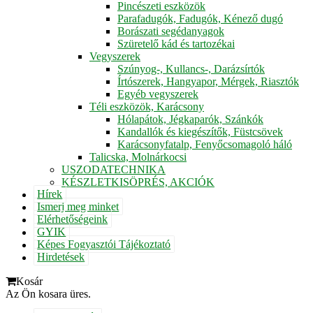
Pincészeti eszközök
Parafadugók, Fadugók, Kénező dugó
Borászati segédanyagok
Szüretelő kád és tartozékai
Vegyszerek
Szúnyog-, Kullancs-, Darázsírtók
Írtószerek, Hangyapor, Mérgek, Riasztók
Egyéb vegyszerek
Téli eszközök, Karácsony
Hólapátok, Jégkaparók, Szánkók
Kandallók és kiegészítők, Füstcsövek
Karácsonyfatalp, Fenyőcsomagoló háló
Talicska, Molnárkocsi
USZODATECHNIKA
KÉSZLETKISÖPRÉS, AKCIÓK
Hírek
Ismerj meg minket
Elérhetőségeink
GYIK
Képes Fogyasztói Tájékoztató
Hirdetések
Kosár
Az Ön kosara üres.