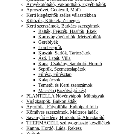
Árnyékolóháló, Vakondháló, Egyéb hálók
Agroszövet, Geotextil, Műfű
Kerti kiegészítők széles választékban
Kötözők, Kötelek, Zsinegek
Kerti szerszámok, Barkács szerszámok
Balták, Fejszék, Hasítók, Ékek
Karos ágvágó ollók, Metszőollók
Gereblyék
Lombseprűk
Kaszák, Sarlók, Tartozékok
Ásó, Lapát, Villa
Kapa, Csákány, Saraboló, Horoló
Seprűk, Szemeteslapátok
Fűrész, Fűrészlap
Kalapácsok
Temetői és Kerti szerszámok
Macséta (Bozótvágó kés)
PLANTELLA Növénytápok, Műtrágyák
Virágkaspók, Balkonládák
Agrofólia, Fátyolfólia, Építőipari fólia
Kőműves szerszámok, Malteros ládák
Savanyító edény, Hurkatöltő, Almadaráló
THERMACELL szúnyogriasztó készülékek
Kanna, Hordó, Láda, Rekesz
Zsákok