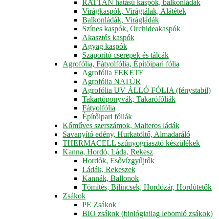
RATTAN hatású kaspók, balkonládák
Virágkaspók, Virágtálak, Alátétek
Balkonládák, Virágládák
Színes kaspók, Orchideakaspók
Akasztós kaspók
Agyag kaspók
Szaporító cserepek és tálcák
Agrofólia, Fátyolfólia, Építőipari fólia
Agrofólia FEKETE
Agrofólia NATÚR
Agrofólia UV ÁLLÓ FÓLIA (fénystabil)
Takartóponyvák, Takarófóliák
Fátyolfólia
Építőipari fóliák
Kőműves szerszámok, Malteros ládák
Savanyító edény, Hurkatöltő, Almadaráló
THERMACELL szúnyogriasztó készülékek
Kanna, Hordó, Láda, Rekesz
Hordók, Esővízgyűjtők
Ládák, Rekeszek
Kannák, Ballonok
Tömítés, Bilincsek, Hordózár, Hordótetők
Zsákok
PE Zsákok
BIO zsákok (biológiailag lebomló zsákok)