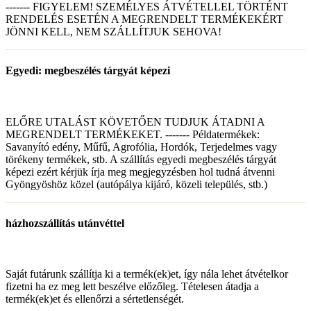
------- FIGYELEM! SZEMÉLYES ÁTVÉTELLEL TÖRTÉNT
RENDELÉS ESETÉN A MEGRENDELT TERMÉKEKÉRT
JÖNNI KELL, NEM SZÁLLÍTJUK SEHOVA!
Egyedi: megbeszélés tárgyát képezi
ELŐRE UTALÁST KÖVETŐEN TUDJUK ÁTADNI A
MEGRENDELT TERMÉKEKET. ------- Példatermékek:
Savanyító edény, Műfű, Agrofólia, Hordók, Terjedelmes vagy
törékeny termékek, stb. A szállítás egyedi megbeszélés tárgyát
képezi ezért kérjük írja meg megjegyzésben hol tudná átvenni
Gyöngyöshöz közel (autópálya kijáró, közeli település, stb.)
házhozszállítás utánvéttel
Saját futárunk szállítja ki a termék(ek)et, így nála lehet átvételkor
fizetni ha ez meg lett beszélve előzőleg. Tételesen átadja a
termék(ek)et és ellenőrzi a sértetlenségét.