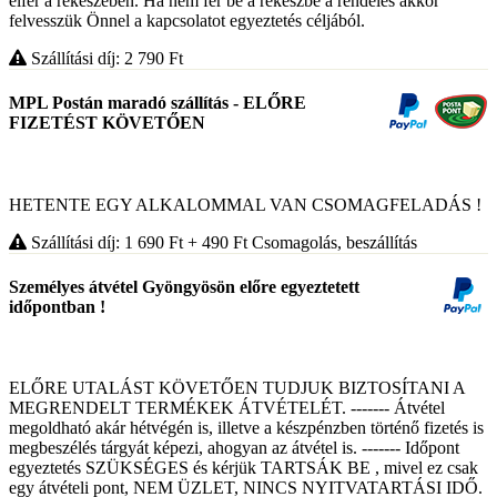
elfér a rekeszeben. Ha nem fér be a rekeszbe a rendelés akkor
felvesszük Önnel a kapcsolatot egyeztetés céljából.
Szállítási díj: 2 790
Ft
MPL Postán maradó szállítás - ELŐRE
FIZETÉST KÖVETŐEN
HETENTE EGY ALKALOMMAL VAN CSOMAGFELADÁS !
Szállítási díj: 1 690
Ft
+ 490
Ft
Csomagolás, beszállítás
Személyes átvétel Gyöngyösön előre egyeztetett
időpontban !
ELŐRE UTALÁST KÖVETŐEN TUDJUK BIZTOSÍTANI A
MEGRENDELT TERMÉKEK ÁTVÉTELÉT. ------- Átvétel
megoldható akár hétvégén is, illetve a készpénzben történő fizetés is
megbeszélés tárgyát képezi, ahogyan az átvétel is. ------- Időpont
egyeztetés SZÜKSÉGES és kérjük TARTSÁK BE , mivel ez csak
egy átvételi pont, NEM ÜZLET, NINCS NYITVATARTÁSI IDŐ.