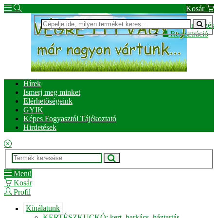
Kosár
Bejelentkezés
Regisztráció
Hírek
Ismerj meg minket
Elérhetőségeink
GYIK
Képes Fogyasztói Tájékoztató
Hirdetések
Menü
Kosár
Profil
Kínálatunk
KERTÉSZKUCKÓ: kert, barkács, háztartás