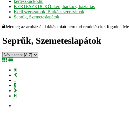
kerteszkucko.hu
KERTÉSZKUCKÓ: kert, barkács, háztartás
Kerti szerszámok, Barkács szerszámok
Seprűk, Szemeteslapátok
Jelenleg az áruház átalakítás miatt nem tud rendeléseket fogadni. M
Seprűk, Szemeteslapátok
1
2