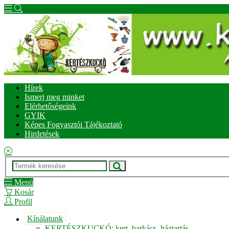
Hírek
Ismerj meg minket
Elérhetőségeink
GYIK
Képes Fogyasztói Tájékoztató
Hirdetések
Menü
Kosár
Profil
Kínálatunk
KERTÉSZKUCKÓ: kert, barkács, háztartás