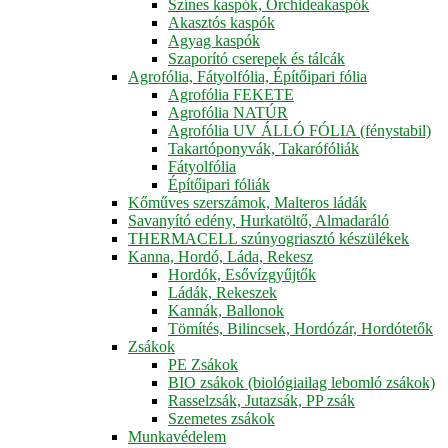
Színes kaspók, Orchideakaspók
Akasztós kaspók
Agyag kaspók
Szaporító cserepek és tálcák
Agrofólia, Fátyolfólia, Építőipari fólia
Agrofólia FEKETE
Agrofólia NATÚR
Agrofólia UV ÁLLÓ FÓLIA (fénystabil)
Takartóponyvák, Takarófóliák
Fátyolfólia
Építőipari fóliák
Kőműves szerszámok, Malteros ládák
Savanyító edény, Hurkatöltő, Almadaráló
THERMACELL szúnyogriasztó készülékek
Kanna, Hordó, Láda, Rekesz
Hordók, Esővízgyűjtők
Ládák, Rekeszek
Kannák, Ballonok
Tömítés, Bilincsek, Hordózár, Hordótetők
Zsákok
PE Zsákok
BIO zsákok (biológiailag lebomló zsákok)
Rasselzsák, Jutazsák, PP zsák
Szemetes zsákok
Munkavédelem