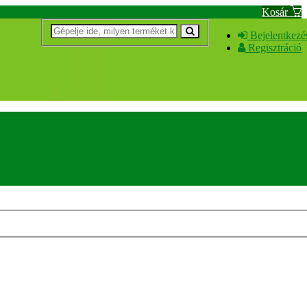
Kosár
Bejelentkezé
Regisztráció