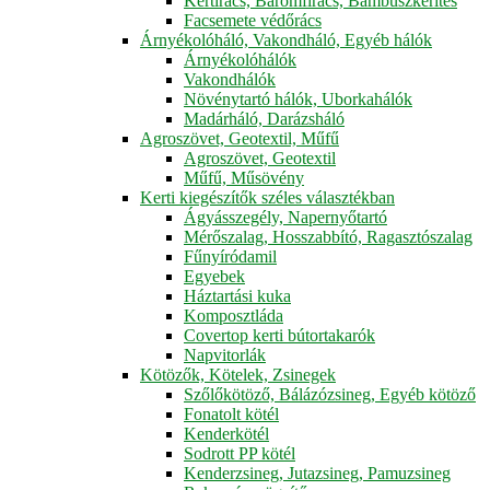
Kertirács, Baromfirács, Bambuszkerítés
Facsemete védőrács
Árnyékolóháló, Vakondháló, Egyéb hálók
Árnyékolóhálók
Vakondhálók
Növénytartó hálók, Uborkahálók
Madárháló, Darázsháló
Agroszövet, Geotextil, Műfű
Agroszövet, Geotextil
Műfű, Műsövény
Kerti kiegészítők széles választékban
Ágyásszegély, Napernyőtartó
Mérőszalag, Hosszabbító, Ragasztószalag
Fűnyíródamil
Egyebek
Háztartási kuka
Komposztláda
Covertop kerti bútortakarók
Napvitorlák
Kötözők, Kötelek, Zsinegek
Szőlőkötöző, Bálázózsineg, Egyéb kötöző
Fonatolt kötél
Kenderkötél
Sodrott PP kötél
Kenderzsineg, Jutazsineg, Pamuzsineg