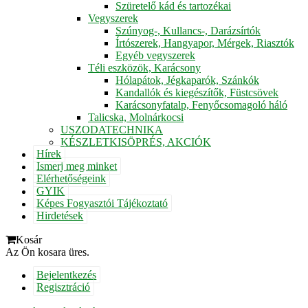
Szüretelő kád és tartozékai
Vegyszerek
Szúnyog-, Kullancs-, Darázsírtók
Írtószerek, Hangyapor, Mérgek, Riasztók
Egyéb vegyszerek
Téli eszközök, Karácsony
Hólapátok, Jégkaparók, Szánkók
Kandallók és kiegészítők, Füstcsövek
Karácsonyfatalp, Fenyőcsomagoló háló
Talicska, Molnárkocsi
USZODATECHNIKA
KÉSZLETKISÖPRÉS, AKCIÓK
Hírek
Ismerj meg minket
Elérhetőségeink
GYIK
Képes Fogyasztói Tájékoztató
Hirdetések
Kosár
Az Ön kosara üres.
Bejelentkezés
Regisztráció