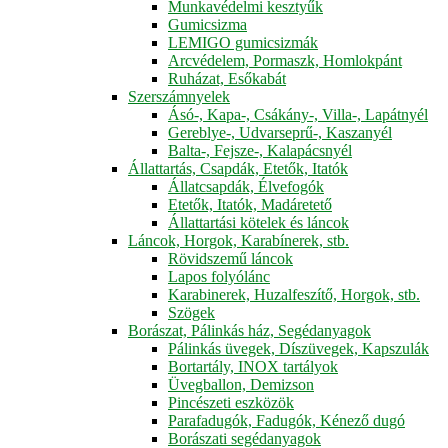
Munkavédelmi kesztyűk
Gumicsizma
LEMIGO gumicsizmák
Arcvédelem, Pormaszk, Homlokpánt
Ruházat, Esőkabát
Szerszámnyelek
Ásó-, Kapa-, Csákány-, Villa-, Lapátnyél
Gereblye-, Udvarseprű-, Kaszanyél
Balta-, Fejsze-, Kalapácsnyél
Állattartás, Csapdák, Etetők, Itatók
Állatcsapdák, Élvefogók
Etetők, Itatók, Madáretető
Állattartási kötelek és láncok
Láncok, Horgok, Karabínerek, stb.
Rövidszemű láncok
Lapos folyólánc
Karabinerek, Huzalfeszítő, Horgok, stb.
Szögek
Borászat, Pálinkás ház, Segédanyagok
Pálinkás üvegek, Díszüvegek, Kapszulák
Bortartály, INOX tartályok
Üvegballon, Demizson
Pincészeti eszközök
Parafadugók, Fadugók, Kénező dugó
Borászati segédanyagok