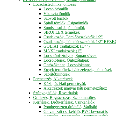
Locsolástechnika, öntözés
Locsolótömlők
Víztiszta tömlők
Szövött tömlők
Spirál tömlők, Csigatömlők
Sumisansui Japán tömlők
SIROFLEX termékek
Csatlakozók, Tömlőösszekötők 1/2"
Csatlakozók, Tömlőösszekötők 1/2" RÉZ
GOLIAT csatlakozók (3/4")
MAXI csatlakozók (1")
Locsolópisztolyok, Sugárcsövek
Locsolófejek, Öntözőtalpak
Öntözőkanna, Locsolókanna
Egyéb termékek, Lábszelepek, Tömítések
Szorítóbilincsek
Permetezés, Alkatrészek
Kézi-, és Háti permetezők
Alkatrészek magyar háti permetezőhöz
Szúnyoghálók, Rovarhálók
Grillezés, Bográcsozás, Szalonnasütés
Kerítések, Drótkerítések, Csirkehálók
Ponthegesztett drótháló, Vadháló
Galvanizált csirkeháló, PVC bevonat is