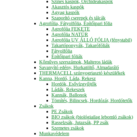
Színes kaspók, Orchideakaspók
Akasztós kaspók
Agyag kaspók
Szaporító cserepek és tálcák
Agrofólia, Fátyolfólia, Építőipari fólia
Agrofólia FEKETE
Agrofólia NATÚR
Agrofólia UV ÁLLÓ FÓLIA (fénystabil)
Takartóponyvák, Takarófóliák
Fátyolfólia
Építőipari fóliák
Kőműves szerszámok, Malteros ládák
Savanyító edény, Hurkatöltő, Almadaráló
THERMACELL szúnyogriasztó készülékek
Kanna, Hordó, Láda, Rekesz
Hordók, Esővízgyűjtők
Ládák, Rekeszek
Kannák, Ballonok
Tömítés, Bilincsek, Hordózár, Hordótetők
Zsákok
PE Zsákok
BIO zsákok (biológiailag lebomló zsákok)
Rasselzsák, Jutazsák, PP zsák
Szemetes zsákok
Munkavédelem