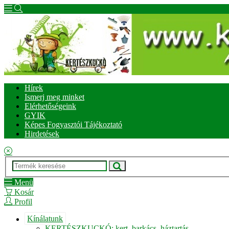
Hírek
Ismerj meg minket
Elérhetőségeink
GYIK
Képes Fogyasztói Tájékoztató
Hirdetések
Menü
Kosár
Profil
Kínálatunk
KERTÉSZKUCKÓ: kert, barkács, háztartás