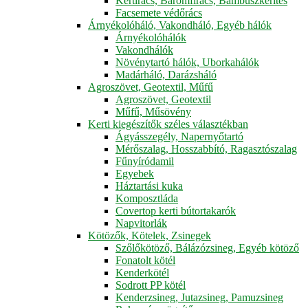
Kertirács, Baromfirács, Bambuszkerítés
Facsemete védőrács
Árnyékolóháló, Vakondháló, Egyéb hálók
Árnyékolóhálók
Vakondhálók
Növénytartó hálók, Uborkahálók
Madárháló, Darázsháló
Agroszövet, Geotextil, Műfű
Agroszövet, Geotextil
Műfű, Műsövény
Kerti kiegészítők széles választékban
Ágyásszegély, Napernyőtartó
Mérőszalag, Hosszabbító, Ragasztószalag
Fűnyíródamil
Egyebek
Háztartási kuka
Komposztláda
Covertop kerti bútortakarók
Napvitorlák
Kötözők, Kötelek, Zsinegek
Szőlőkötöző, Bálázózsineg, Egyéb kötöző
Fonatolt kötél
Kenderkötél
Sodrott PP kötél
Kenderzsineg, Jutazsineg, Pamuzsineg