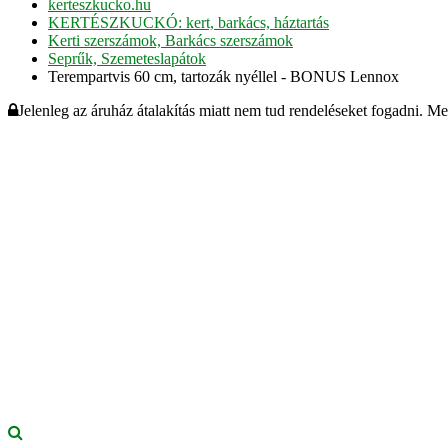
kerteszkucko.hu
KERTÉSZKUCKÓ: kert, barkács, háztartás
Kerti szerszámok, Barkács szerszámok
Seprűk, Szemeteslapátok
Terempartvis 60 cm, tartozák nyéllel - BONUS Lennox
Jelenleg az áruház átalakítás miatt nem tud rendeléseket fogadni. M