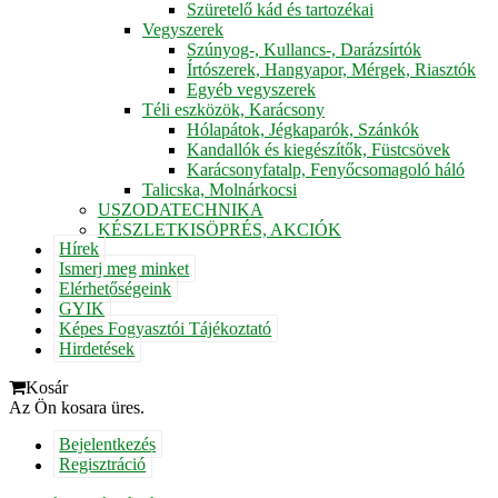
Szüretelő kád és tartozékai
Vegyszerek
Szúnyog-, Kullancs-, Darázsírtók
Írtószerek, Hangyapor, Mérgek, Riasztók
Egyéb vegyszerek
Téli eszközök, Karácsony
Hólapátok, Jégkaparók, Szánkók
Kandallók és kiegészítők, Füstcsövek
Karácsonyfatalp, Fenyőcsomagoló háló
Talicska, Molnárkocsi
USZODATECHNIKA
KÉSZLETKISÖPRÉS, AKCIÓK
Hírek
Ismerj meg minket
Elérhetőségeink
GYIK
Képes Fogyasztói Tájékoztató
Hirdetések
Kosár
Az Ön kosara üres.
Bejelentkezés
Regisztráció