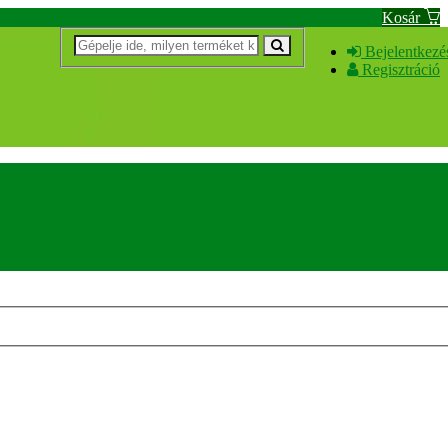
Kosár
Bejelentkezé
Regisztráció