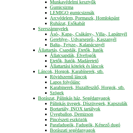
Munkavédelmi kesztyűk
Gumicsizma
LEMIGO gumicsizmák
Arcvédelem, Pormaszk, Homlokpánt
Ruházat, Esőkabát
Szerszámnyelek
Ásó-, Kapa-, Csákány-, Villa-, Lapátnyél
Gereblye-, Udvarseprű-, Kaszanyél
Balta-, Fejsze-, Kalapácsnyél
Állattartás, Csapdák, Etetők, Itatók
Állatcsapdák, Élvefogók
Etetők, Itatók, Madáretető
Állattartási kötelek és láncok
Láncok, Horgok, Karabínerek, stb.
Rövidszemű láncok
Lapos folyólánc
Karabinerek, Huzalfeszítő, Horgok, stb.
Szögek
Borászat, Pálinkás ház, Segédanyagok
Pálinkás üvegek, Díszüvegek, Kapszulák
Bortartály, INOX tartályok
Üvegballon, Demizson
Pincészeti eszközök
Parafadugók, Fadugók, Kénező dugó
Borászati segédanyagok