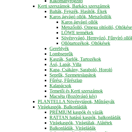
Rakományrögzítő
Kerti szerszámok, Barkács szerszámok
Balták, Fejszék, Hasítók, Ékek
Karos ágvágó ollók, Metszőollók
Karos ágvágó ollók
Metszőolló, Omega oltóolló, Oltókés
LÖWE termékek
Sövényvágó, Hernyózó, Fűnyíró olló
Ollótartozékok, Oltókések
Gereblyék
Lombseprűk
Kaszák, Sarlók, Tartozékok
Ásó, Lapát, Villa
Kapa, Csákány, Saraboló, Horoló
Seprűk, Szemeteslapátok
Fűrész, Fűrészlap
Kalapácsok
Temetői és Kerti szerszámok
Macséta (Bozótvágó kés)
PLANTELLA Növénytápok, Műtrágyák
Virágkaspók, Balkonládák
PRÉMIUM kaspók és vázák
RATTAN hatású kaspók, balkonládák
Virágkaspók, Virágtálak, Alátétek
Balkonládák, Virágládák