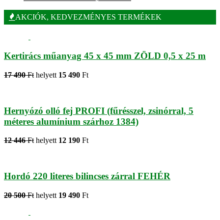
AKCIÓK, KEDVEZMÉNYES TERMÉKEK
Kertirács műanyag 45 x 45 mm ZÖLD 0,5 x 25 m
17 490
Ft
helyett
15 490
Ft
Hernyózó olló fej PROFI (fűrésszel, zsinórral, 5
méteres alumínium szárhoz 1384)
12 446
Ft
helyett
12 190
Ft
Hordó 220 literes bilincses zárral FEHÉR
20 500
Ft
helyett
19 490
Ft