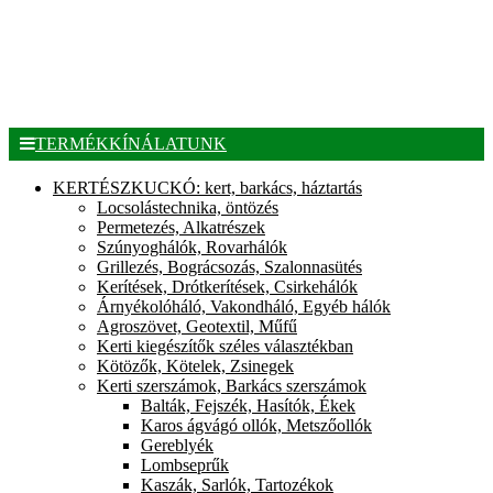
TERMÉKKÍNÁLATUNK
KERTÉSZKUCKÓ: kert, barkács, háztartás
Locsolástechnika, öntözés
Permetezés, Alkatrészek
Szúnyoghálók, Rovarhálók
Grillezés, Bográcsozás, Szalonnasütés
Kerítések, Drótkerítések, Csirkehálók
Árnyékolóháló, Vakondháló, Egyéb hálók
Agroszövet, Geotextil, Műfű
Kerti kiegészítők széles választékban
Kötözők, Kötelek, Zsinegek
Kerti szerszámok, Barkács szerszámok
Balták, Fejszék, Hasítók, Ékek
Karos ágvágó ollók, Metszőollók
Gereblyék
Lombseprűk
Kaszák, Sarlók, Tartozékok