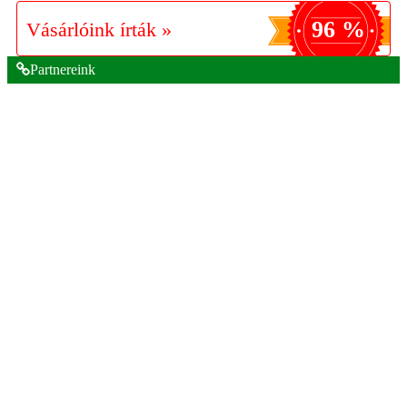
96 %
Vásárlóink írták »
Partnereink