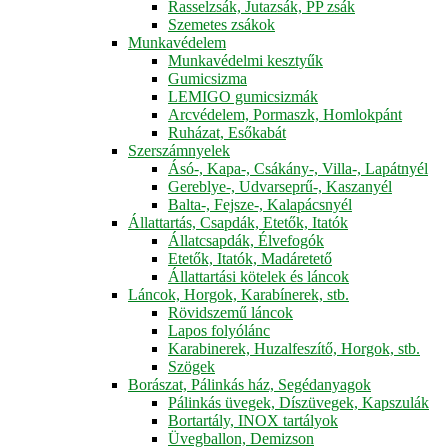
Rasselzsák, Jutazsák, PP zsák
Szemetes zsákok
Munkavédelem
Munkavédelmi kesztyűk
Gumicsizma
LEMIGO gumicsizmák
Arcvédelem, Pormaszk, Homlokpánt
Ruházat, Esőkabát
Szerszámnyelek
Ásó-, Kapa-, Csákány-, Villa-, Lapátnyél
Gereblye-, Udvarseprű-, Kaszanyél
Balta-, Fejsze-, Kalapácsnyél
Állattartás, Csapdák, Etetők, Itatók
Állatcsapdák, Élvefogók
Etetők, Itatók, Madáretető
Állattartási kötelek és láncok
Láncok, Horgok, Karabínerek, stb.
Rövidszemű láncok
Lapos folyólánc
Karabinerek, Huzalfeszítő, Horgok, stb.
Szögek
Borászat, Pálinkás ház, Segédanyagok
Pálinkás üvegek, Díszüvegek, Kapszulák
Bortartály, INOX tartályok
Üvegballon, Demizson