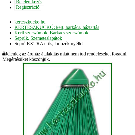
Bejelentkezés
Regisztráció
kerteszkucko.hu
KERTÉSZKUCKÓ: kert, barkács, háztartás
Kerti szerszámok, Barkács szerszámok
Seprűk, Szemeteslapátok
Seprű EXTRA erős, tartozék nyéllel
Jelenleg az áruház átalakítás miatt nem tud rendeléseket fogadni.
Megértésüket köszönjük.