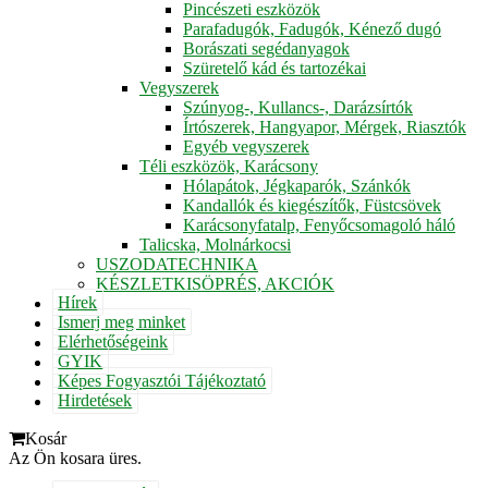
Pincészeti eszközök
Parafadugók, Fadugók, Kénező dugó
Borászati segédanyagok
Szüretelő kád és tartozékai
Vegyszerek
Szúnyog-, Kullancs-, Darázsírtók
Írtószerek, Hangyapor, Mérgek, Riasztók
Egyéb vegyszerek
Téli eszközök, Karácsony
Hólapátok, Jégkaparók, Szánkók
Kandallók és kiegészítők, Füstcsövek
Karácsonyfatalp, Fenyőcsomagoló háló
Talicska, Molnárkocsi
USZODATECHNIKA
KÉSZLETKISÖPRÉS, AKCIÓK
Hírek
Ismerj meg minket
Elérhetőségeink
GYIK
Képes Fogyasztói Tájékoztató
Hirdetések
Kosár
Az Ön kosara üres.