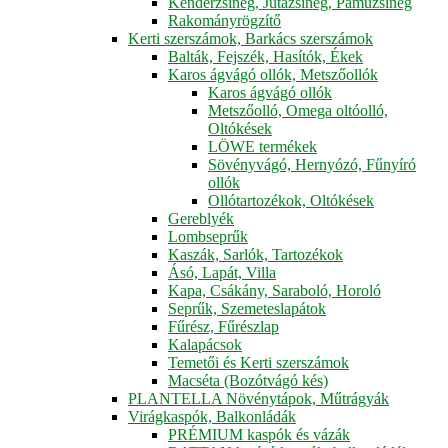
Kenderzsineg, Jutazsineg, Pamuzsineg
Rakományrögzítő
Kerti szerszámok, Barkács szerszámok
Balták, Fejszék, Hasítók, Ékek
Karos ágvágó ollók, Metszőollók
Karos ágvágó ollók
Metszőolló, Omega oltóolló,
Oltókések
LÖWE termékek
Sövényvágó, Hernyózó, Fűnyíró
ollók
Ollótartozékok, Oltókések
Gereblyék
Lombseprűk
Kaszák, Sarlók, Tartozékok
Ásó, Lapát, Villa
Kapa, Csákány, Saraboló, Horoló
Seprűk, Szemeteslapátok
Fűrész, Fűrészlap
Kalapácsok
Temetői és Kerti szerszámok
Macséta (Bozótvágó kés)
PLANTELLA Növénytápok, Műtrágyák
Virágkaspók, Balkonládák
PRÉMIUM kaspók és vázák