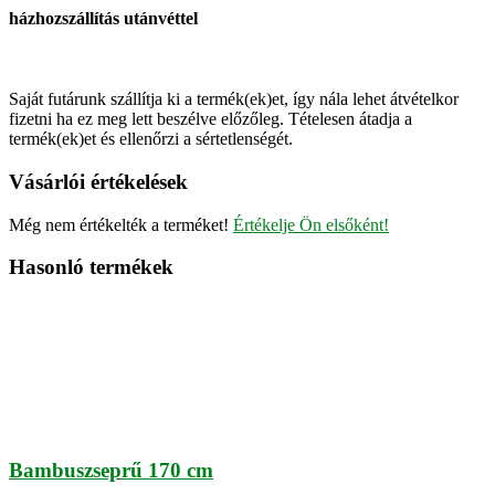
házhozszállítás utánvéttel
Saját futárunk szállítja ki a termék(ek)et, így nála lehet átvételkor
fizetni ha ez meg lett beszélve előzőleg. Tételesen átadja a
termék(ek)et és ellenőrzi a sértetlenségét.
Vásárlói értékelések
Még nem értékelték a terméket!
Értékelje Ön elsőként!
Hasonló termékek
Bambuszseprű 170 cm