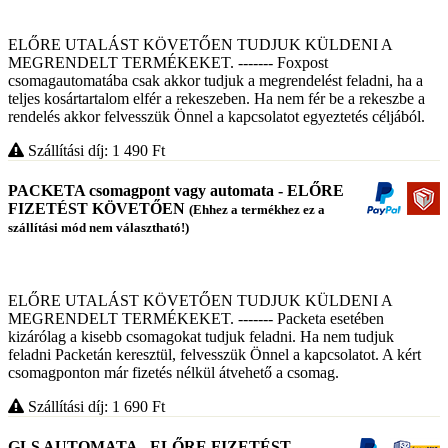
ELŐRE UTALÁST KÖVETŐEN TUDJUK KÜLDENI A
MEGRENDELT TERMÉKEKET. ------- Foxpost
csomagautomatába csak akkor tudjuk a megrendelést feladni, ha a
teljes kosártartalom elfér a rekeszeben. Ha nem fér be a rekeszbe a
rendelés akkor felvesszük Önnel a kapcsolatot egyeztetés céljából.
Szállítási díj: 1 490
Ft
PACKETA csomagpont vagy automata - ELŐRE
FIZETÉST KÖVETŐEN
(Ehhez a termékhez ez a
szállítási mód nem választható!)
ELŐRE UTALÁST KÖVETŐEN TUDJUK KÜLDENI A
MEGRENDELT TERMÉKEKET. ------- Packeta esetében
kizárólag a kisebb csomagokat tudjuk feladni. Ha nem tudjuk
feladni Packetán keresztül, felvesszük Önnel a kapcsolatot. A kért
csomagponton már fizetés nélkül átvehető a csomag.
Szállítási díj: 1 690
Ft
GLS AUTOMATA - ELŐRE FIZETÉST