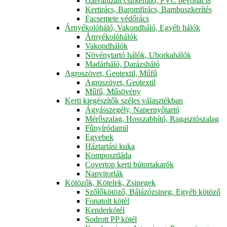
Galvanizált csirkeháló, PVC bevonat is
Kertirács, Baromfirács, Bambuszkerítés
Facsemete védőrács
Árnyékolóháló, Vakondháló, Egyéb hálók
Árnyékolóhálók
Vakondhálók
Növénytartó hálók, Uborkahálók
Madárháló, Darázsháló
Agroszövet, Geotextil, Műfű
Agroszövet, Geotextil
Műfű, Műsövény
Kerti kiegészítők széles választékban
Ágyásszegély, Napernyőtartó
Mérőszalag, Hosszabbító, Ragasztószalag
Fűnyíródamil
Egyebek
Háztartási kuka
Komposztláda
Covertop kerti bútortakarók
Napvitorlák
Kötözők, Kötelek, Zsinegek
Szőlőkötöző, Bálázózsineg, Egyéb kötöző
Fonatolt kötél
Kenderkötél
Sodrott PP kötél