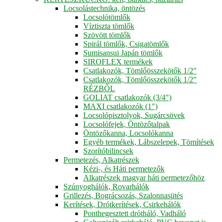
Locsolástechnika, öntözés
Locsolótömlők
Víztiszta tömlők
Szövött tömlők
Spirál tömlők, Csigatömlők
Sumisansui Japán tömlők
SIROFLEX termékek
Csatlakozók, Tömlőösszekötők 1/2"
Csatlakozók, Tömlőösszekötők 1/2"
RÉZBŐL
GOLIAT csatlakozók (3/4")
MAXI csatlakozók (1")
Locsolópisztolyok, Sugárcsövek
Locsolófejek, Öntözőtalpak
Öntözőkanna, Locsolókanna
Egyéb termékek, Lábszelepek, Tömítések
Szorítóbilincsek
Permetezés, Alkatrészek
Kézi-, és Háti permetezők
Alkatrészek magyar háti permetezőhöz
Szúnyoghálók, Rovarhálók
Grillezés, Bográcsozás, Szalonnasütés
Kerítések, Drótkerítések, Csirkehálók
Ponthegesztett drótháló, Vadháló