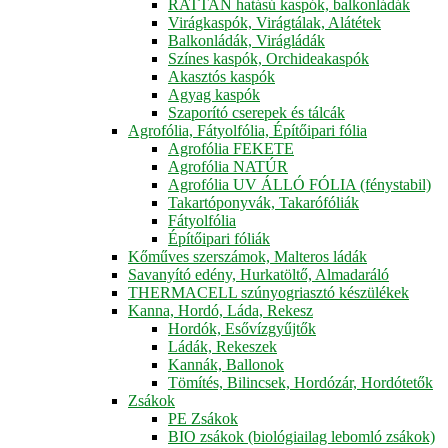
RATTAN hatású kaspók, balkonládák
Virágkaspók, Virágtálak, Alátétek
Balkonládák, Virágládák
Színes kaspók, Orchideakaspók
Akasztós kaspók
Agyag kaspók
Szaporító cserepek és tálcák
Agrofólia, Fátyolfólia, Építőipari fólia
Agrofólia FEKETE
Agrofólia NATÚR
Agrofólia UV ÁLLÓ FÓLIA (fénystabil)
Takartóponyvák, Takarófóliák
Fátyolfólia
Építőipari fóliák
Kőműves szerszámok, Malteros ládák
Savanyító edény, Hurkatöltő, Almadaráló
THERMACELL szúnyogriasztó készülékek
Kanna, Hordó, Láda, Rekesz
Hordók, Esővízgyűjtők
Ládák, Rekeszek
Kannák, Ballonok
Tömítés, Bilincsek, Hordózár, Hordótetők
Zsákok
PE Zsákok
BIO zsákok (biológiailag lebomló zsákok)