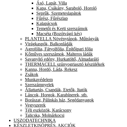
Ásó, Lapát, Villa
Kapa, Csákány, Saraboló, Horoló
Seprűk, Szemeteslapátok
Fűrész, Fűrészlap
Kalapácsok
Temetői és Kerti szerszámok
Macséta (Bozótvágó kés)
PLANTELLA Növénytápok, Műtrágyák
Virágkaspók, Balkonládák
Agrofólia, Fátyolfólia, Építőipari fólia
Kőműves szerszámok, Malteros ládák
Savanyító edény, Hurkatöltő, Almadaráló
THERMACELL szúnyogriasztó készülékek
Kanna, Hordó, Láda, Rekesz
Zsákok
Munkavédelem
Szerszámnyelek
Állattartás, Csapdák, Etetők, Itatók
Láncok, Horgok, Karabínerek, stb.
Borászat, Pálinkás ház, Segédanyagok
Vegyszerek
Téli eszközök, Karácsony
Talicska, Molnárkocsi
USZODATECHNIKA
KÉSZLETKISÖPRÉS, AKCIÓK