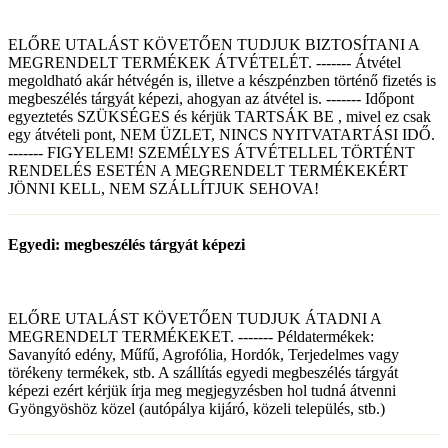
ELŐRE UTALÁST KÖVETŐEN TUDJUK BIZTOSÍTANI A
MEGRENDELT TERMÉKEK ÁTVÉTELÉT. ------- Átvétel
megoldható akár hétvégén is, illetve a készpénzben történő fizetés is
megbeszélés tárgyát képezi, ahogyan az átvétel is. ------- Időpont
egyeztetés SZÜKSÉGES és kérjük TARTSÁK BE , mivel ez csak
egy átvételi pont, NEM ÜZLET, NINCS NYITVATARTÁSI IDŐ.
------- FIGYELEM! SZEMÉLYES ÁTVÉTELLEL TÖRTÉNT
RENDELÉS ESETÉN A MEGRENDELT TERMÉKEKÉRT
JÖNNI KELL, NEM SZÁLLÍTJUK SEHOVA!
Egyedi: megbeszélés tárgyát képezi
ELŐRE UTALÁST KÖVETŐEN TUDJUK ÁTADNI A
MEGRENDELT TERMÉKEKET. ------- Példatermékek:
Savanyító edény, Műfű, Agrofólia, Hordók, Terjedelmes vagy
törékeny termékek, stb. A szállítás egyedi megbeszélés tárgyát
képezi ezért kérjük írja meg megjegyzésben hol tudná átvenni
Gyöngyöshöz közel (autópálya kijáró, közeli település, stb.)