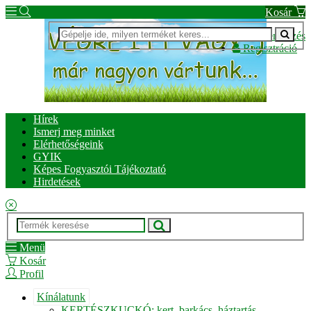
Kosár
Bejelentkezés
Regisztráció
Hírek
Ismerj meg minket
Elérhetőségeink
GYIK
Képes Fogyasztói Tájékoztató
Hirdetések
Menü
Kosár
Profil
Kínálatunk
KERTÉSZKUCKÓ: kert, barkács, háztartás