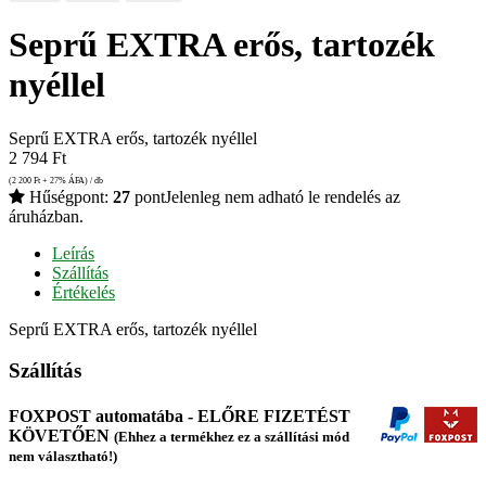
Seprű EXTRA erős, tartozék
nyéllel
Seprű EXTRA erős, tartozék nyéllel
2 794
Ft
(2 200
Ft
+ 27% ÁFA) / db
Hűségpont:
27
pont
Jelenleg nem adható le rendelés az
áruházban.
Leírás
Szállítás
Értékelés
Seprű EXTRA erős, tartozék nyéllel
Szállítás
FOXPOST automatába - ELŐRE FIZETÉST
KÖVETŐEN
(Ehhez a termékhez ez a szállítási mód
nem választható!)