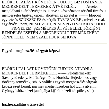
ELŐRE UTALÁST KÖVETŐEN TUDJUK BIZTOSÍTANI A
MEGRENDELT TERMÉKEK ÁTVÉTELÉT. ------- Átvétel
megoldható akár hétvégén is, illetve a készpénzben történő fizetés is
megbeszélés tárgyát képezi, ahogyan az átvétel is. ------- Időpont
egyeztetés SZÜKSÉGES és kérjük TARTSÁK BE , mivel ez csak
egy átvételi pont, NEM ÜZLET, NINCS NYITVATARTÁSI IDŐ.
------- FIGYELEM! SZEMÉLYES ÁTVÉTELLEL TÖRTÉNT
RENDELÉS ESETÉN A MEGRENDELT TERMÉKEKÉRT
JÖNNI KELL, NEM SZÁLLÍTJUK SEHOVA!
Egyedi: megbeszélés tárgyát képezi
ELŐRE UTALÁST KÖVETŐEN TUDJUK ÁTADNI A
MEGRENDELT TERMÉKEKET. ------- Példatermékek:
Savanyító edény, Műfű, Agrofólia, Hordók, Terjedelmes vagy
törékeny termékek, stb. A szállítás egyedi megbeszélés tárgyát
képezi ezért kérjük írja meg megjegyzésben hol tudná átvenni
Gyöngyöshöz közel (autópálya kijáró, közeli település, stb.)
házhozszállítás utánvéttel