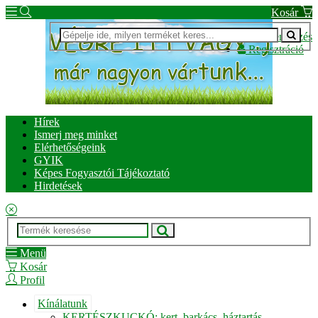
Kosár
Bejelentkezés
Regisztráció
Hírek
Ismerj meg minket
Elérhetőségeink
GYIK
Képes Fogyasztói Tájékoztató
Hirdetések
Menü
Kosár
Profil
Kínálatunk
KERTÉSZKUCKÓ: kert, barkács, háztartás