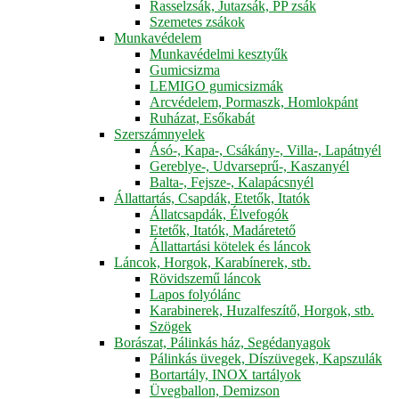
Rasselzsák, Jutazsák, PP zsák
Szemetes zsákok
Munkavédelem
Munkavédelmi kesztyűk
Gumicsizma
LEMIGO gumicsizmák
Arcvédelem, Pormaszk, Homlokpánt
Ruházat, Esőkabát
Szerszámnyelek
Ásó-, Kapa-, Csákány-, Villa-, Lapátnyél
Gereblye-, Udvarseprű-, Kaszanyél
Balta-, Fejsze-, Kalapácsnyél
Állattartás, Csapdák, Etetők, Itatók
Állatcsapdák, Élvefogók
Etetők, Itatók, Madáretető
Állattartási kötelek és láncok
Láncok, Horgok, Karabínerek, stb.
Rövidszemű láncok
Lapos folyólánc
Karabinerek, Huzalfeszítő, Horgok, stb.
Szögek
Borászat, Pálinkás ház, Segédanyagok
Pálinkás üvegek, Díszüvegek, Kapszulák
Bortartály, INOX tartályok
Üvegballon, Demizson