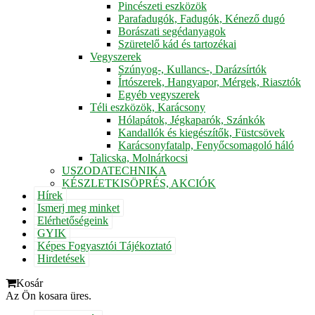
Pincészeti eszközök
Parafadugók, Fadugók, Kénező dugó
Borászati segédanyagok
Szüretelő kád és tartozékai
Vegyszerek
Szúnyog-, Kullancs-, Darázsírtók
Írtószerek, Hangyapor, Mérgek, Riasztók
Egyéb vegyszerek
Téli eszközök, Karácsony
Hólapátok, Jégkaparók, Szánkók
Kandallók és kiegészítők, Füstcsövek
Karácsonyfatalp, Fenyőcsomagoló háló
Talicska, Molnárkocsi
USZODATECHNIKA
KÉSZLETKISÖPRÉS, AKCIÓK
Hírek
Ismerj meg minket
Elérhetőségeink
GYIK
Képes Fogyasztói Tájékoztató
Hirdetések
Kosár
Az Ön kosara üres.