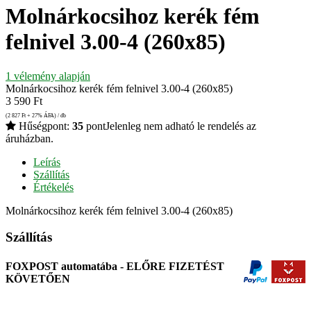
Molnárkocsihoz kerék fém
felnivel 3.00-4 (260x85)
1
vélemény alapján
Molnárkocsihoz kerék fém felnivel 3.00-4 (260x85)
3 590
Ft
(2 827
Ft
+ 27% ÁFA) / db
Hűségpont:
35
pont
Jelenleg nem adható le rendelés az
áruházban.
Leírás
Szállítás
Értékelés
Molnárkocsihoz kerék fém felnivel 3.00-4 (260x85)
Szállítás
FOXPOST automatába - ELŐRE FIZETÉST
KÖVETŐEN