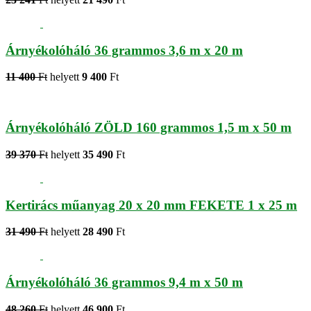
Árnyékolóháló 36 grammos 3,6 m x 20 m
11 400
Ft
helyett
9 400
Ft
Árnyékolóháló ZÖLD 160 grammos 1,5 m x 50 m
39 370
Ft
helyett
35 490
Ft
Kertirács műanyag 20 x 20 mm FEKETE 1 x 25 m
31 490
Ft
helyett
28 490
Ft
Árnyékolóháló 36 grammos 9,4 m x 50 m
48 260
Ft
helyett
46 900
Ft