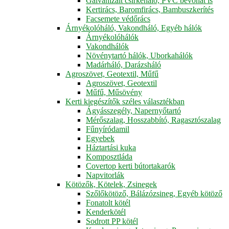
Galvanizált csirkeháló, PVC bevonat is
Kertirács, Baromfirács, Bambuszkerítés
Facsemete védőrács
Árnyékolóháló, Vakondháló, Egyéb hálók
Árnyékolóhálók
Vakondhálók
Növénytartó hálók, Uborkahálók
Madárháló, Darázsháló
Agroszövet, Geotextil, Műfű
Agroszövet, Geotextil
Műfű, Műsövény
Kerti kiegészítők széles választékban
Ágyásszegély, Napernyőtartó
Mérőszalag, Hosszabbító, Ragasztószalag
Fűnyíródamil
Egyebek
Háztartási kuka
Komposztláda
Covertop kerti bútortakarók
Napvitorlák
Kötözők, Kötelek, Zsinegek
Szőlőkötöző, Bálázózsineg, Egyéb kötöző
Fonatolt kötél
Kenderkötél
Sodrott PP kötél