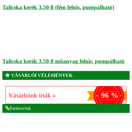
Talicska kerék 3.50-8 (fém felnis, pumpálható)
Talicska kerék 3.50-8 műanyag felnis, pumpálható
VÁSÁRLÓI VÉLEMÉNYEK
96 %
Vásárlóink írták »
Partnereink