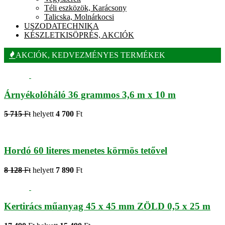
Téli eszközök, Karácsony
Talicska, Molnárkocsi
USZODATECHNIKA
KÉSZLETKISÖPRÉS, AKCIÓK
AKCIÓK, KEDVEZMÉNYES TERMÉKEK
Árnyékolóháló 36 grammos 3,6 m x 10 m
5 715
Ft
helyett
4 700
Ft
Hordó 60 literes menetes körmös tetővel
8 128
Ft
helyett
7 890
Ft
Kertirács műanyag 45 x 45 mm ZÖLD 0,5 x 25 m