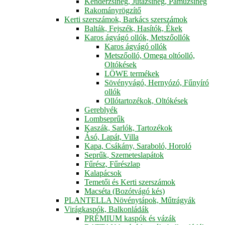
Kenderzsineg, Jutazsineg, Pamuzsineg
Rakományrögzítő
Kerti szerszámok, Barkács szerszámok
Balták, Fejszék, Hasítók, Ékek
Karos ágvágó ollók, Metszőollók
Karos ágvágó ollók
Metszőolló, Omega oltóolló,
Oltókések
LÖWE termékek
Sövényvágó, Hernyózó, Fűnyíró
ollók
Ollótartozékok, Oltókések
Gereblyék
Lombseprűk
Kaszák, Sarlók, Tartozékok
Ásó, Lapát, Villa
Kapa, Csákány, Saraboló, Horoló
Seprűk, Szemeteslapátok
Fűrész, Fűrészlap
Kalapácsok
Temetői és Kerti szerszámok
Macséta (Bozótvágó kés)
PLANTELLA Növénytápok, Műtrágyák
Virágkaspók, Balkonládák
PRÉMIUM kaspók és vázák