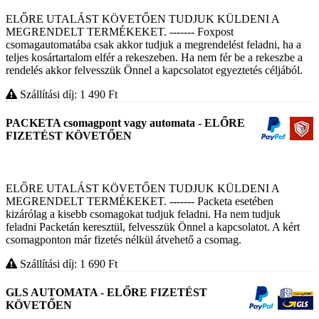
ELŐRE UTALÁST KÖVETŐEN TUDJUK KÜLDENI A
MEGRENDELT TERMÉKEKET. ------- Foxpost
csomagautomatába csak akkor tudjuk a megrendelést feladni, ha a
teljes kosártartalom elfér a rekeszeben. Ha nem fér be a rekeszbe a
rendelés akkor felvesszük Önnel a kapcsolatot egyeztetés céljából.
Szállítási díj: 1 490
Ft
PACKETA csomagpont vagy automata - ELŐRE
FIZETÉST KÖVETŐEN
ELŐRE UTALÁST KÖVETŐEN TUDJUK KÜLDENI A
MEGRENDELT TERMÉKEKET. ------- Packeta esetében
kizárólag a kisebb csomagokat tudjuk feladni. Ha nem tudjuk
feladni Packetán keresztül, felvesszük Önnel a kapcsolatot. A kért
csomagponton már fizetés nélkül átvehető a csomag.
Szállítási díj: 1 690
Ft
GLS AUTOMATA - ELŐRE FIZETÉST
KÖVETŐEN