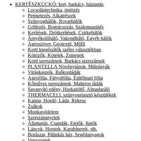
KERTÉSZKUCKÓ: kert, barkács, háztartás
Locsolástechnika, öntözés
Permetezés, Alkatrészek
Szúnyoghálók, Rovarhálók
Grillezés, Bográcsozás, Szalonnasütés
Kerítések, Drótkerítések, Csirkehálók
Árnyékolóháló, Vakondháló, Egyéb hálók
Agroszövet, Geotextil, Műfű
Kerti kiegészítők széles választékban
Kötözők, Kötelek, Zsinegek
Kerti szerszámok, Barkács szerszámok
PLANTELLA Növénytápok, Műtrágyák
Virágkaspók, Balkonládák
Agrofólia, Fátyolfólia, Építőipari fólia
Kőműves szerszámok, Malteros ládák
Savanyító edény, Hurkatöltő, Almadaráló
THERMACELL szúnyogriasztó készülékek
Kanna, Hordó, Láda, Rekesz
Zsákok
Munkavédelem
Szerszámnyelek
Állattartás, Csapdák, Etetők, Itatók
Láncok, Horgok, Karabínerek, stb.
Borászat, Pálinkás ház, Segédanyagok
Vegyszerek