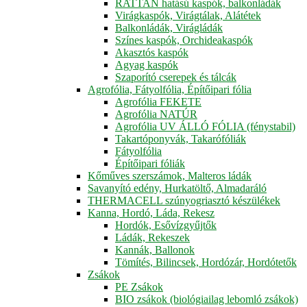
RATTAN hatású kaspók, balkonládák
Virágkaspók, Virágtálak, Alátétek
Balkonládák, Virágládák
Színes kaspók, Orchideakaspók
Akasztós kaspók
Agyag kaspók
Szaporító cserepek és tálcák
Agrofólia, Fátyolfólia, Építőipari fólia
Agrofólia FEKETE
Agrofólia NATÚR
Agrofólia UV ÁLLÓ FÓLIA (fénystabil)
Takartóponyvák, Takarófóliák
Fátyolfólia
Építőipari fóliák
Kőműves szerszámok, Malteros ládák
Savanyító edény, Hurkatöltő, Almadaráló
THERMACELL szúnyogriasztó készülékek
Kanna, Hordó, Láda, Rekesz
Hordók, Esővízgyűjtők
Ládák, Rekeszek
Kannák, Ballonok
Tömítés, Bilincsek, Hordózár, Hordótetők
Zsákok
PE Zsákok
BIO zsákok (biológiailag lebomló zsákok)