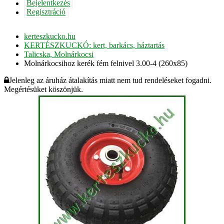
Bejelentkezés
Regisztráció
kerteszkucko.hu
KERTÉSZKUCKÓ: kert, barkács, háztartás
Talicska, Molnárkocsi
Molnárkocsihoz kerék fém felnivel 3.00-4 (260x85)
Jelenleg az áruház átalakítás miatt nem tud rendeléseket fogadni.
Megértésüket köszönjük.