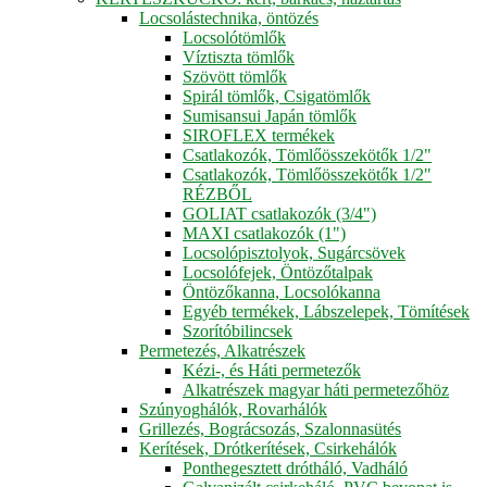
Locsolástechnika, öntözés
Locsolótömlők
Víztiszta tömlők
Szövött tömlők
Spirál tömlők, Csigatömlők
Sumisansui Japán tömlők
SIROFLEX termékek
Csatlakozók, Tömlőösszekötők 1/2"
Csatlakozók, Tömlőösszekötők 1/2"
RÉZBŐL
GOLIAT csatlakozók (3/4")
MAXI csatlakozók (1")
Locsolópisztolyok, Sugárcsövek
Locsolófejek, Öntözőtalpak
Öntözőkanna, Locsolókanna
Egyéb termékek, Lábszelepek, Tömítések
Szorítóbilincsek
Permetezés, Alkatrészek
Kézi-, és Háti permetezők
Alkatrészek magyar háti permetezőhöz
Szúnyoghálók, Rovarhálók
Grillezés, Bográcsozás, Szalonnasütés
Kerítések, Drótkerítések, Csirkehálók
Ponthegesztett drótháló, Vadháló