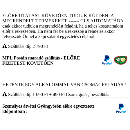
ELŐRE UTALÁST KÖVETŐEN TUDJUK KÜLDENI A
MEGRENDELT TERMÉKEKET. ------- GLS AUTOMATÁBA
csak akkor tudjuk a megrendelést feladni, ha a teljes kosártartalom
elfér a rekeszeben. Ha nem fér be a rekeszbe a rendelés akkor
felvesszük Önnel a kapcsolatot egyeztetés céljából.
Szállítási díj: 2 790
Ft
MPL Postán maradó szállítás - ELŐRE
FIZETÉST KÖVETŐEN
HETENTE EGY ALKALOMMAL VAN CSOMAGFELADÁS !
Szállítási díj: 1 690
Ft
+ 490
Ft
Csomagolás, beszállítás
Személyes átvétel Gyöngyösön előre egyeztetett
időpontban !