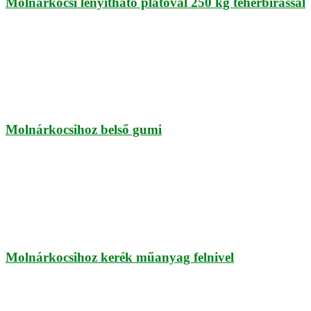
Molnárkocsi lenyitható platóval 250 kg teherbírással
Molnárkocsihoz belső gumi
Molnárkocsihoz kerék műanyag felnivel