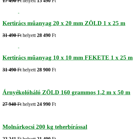
17 490
Ft
helyett
15 490
Ft
Kertirács műanyag 20 x 20 mm ZÖLD 1 x 25 m
31 490
Ft
helyett
28 490
Ft
Kertirács műanyag 10 x 10 mm FEKETE 1 x 25 m
31 490
Ft
helyett
28 900
Ft
Árnyékolóháló ZÖLD 160 grammos 1,2 m x 50 m
27 940
Ft
helyett
24 990
Ft
Molnárkocsi 200 kg teherbírással
23 241
Ft
helyett
21 490
Ft