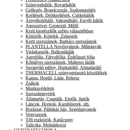
Szúnyoghálók, Rovarhálók
Grillezés, Bográcsozás, Szalonnasütés
Kerítések, Drótkerítések, Csirkehálók
Árnyékolóháló, Vakondháló, Egyéb hálók
Agroszövet, Geotextil, Műfű
Kerti kiegészítők széles választékban
Kötözők, Kötelek, Zsinegek
Kerti szerszámok, Barkács szerszámok
PLANTELLA Növénytápok, Műtrágyák
Virágkaspók, Balkonládák
Agrofólia, Fátyolfólia, Építőipari fólia
Kőműves szerszámok, Malteros ládák
Savanyító edény, Hurkatöltő, Almadaráló
THERMACELL szúnyogriasztó készülékek
Kanna, Hordó, Láda, Rekesz
Zsákok
Munkavédelem
Szerszámnyelek
Állattartás, Csapdák, Etetők, Itatók
Láncok, Horgok, Karabínerek, stb.
Borászat, Pálinkás ház, Segédanyagok
Vegyszerek
Téli eszközök, Karácsony
Talicska, Molnárkocsi