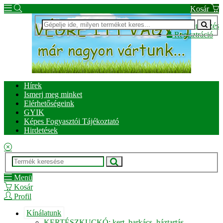
Kosár
Bejelentkezés
Regisztráció
Hírek
Ismerj meg minket
Elérhetőségeink
GYIK
Képes Fogyasztói Tájékoztató
Hirdetések
Menü
Kosár
Profil
Kínálatunk
KERTÉSZKUCKÓ: kert, barkács, háztartás