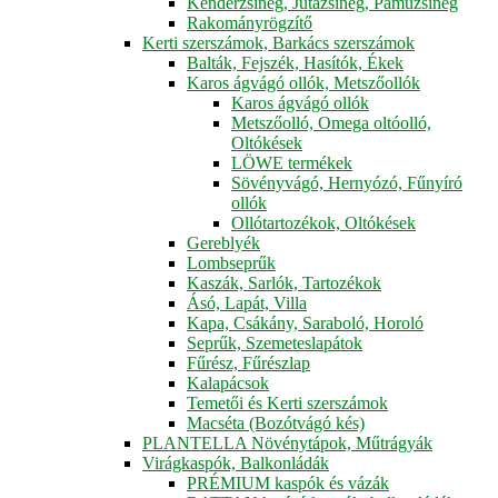
Kenderzsineg, Jutazsineg, Pamuzsineg
Rakományrögzítő
Kerti szerszámok, Barkács szerszámok
Balták, Fejszék, Hasítók, Ékek
Karos ágvágó ollók, Metszőollók
Karos ágvágó ollók
Metszőolló, Omega oltóolló,
Oltókések
LÖWE termékek
Sövényvágó, Hernyózó, Fűnyíró
ollók
Ollótartozékok, Oltókések
Gereblyék
Lombseprűk
Kaszák, Sarlók, Tartozékok
Ásó, Lapát, Villa
Kapa, Csákány, Saraboló, Horoló
Seprűk, Szemeteslapátok
Fűrész, Fűrészlap
Kalapácsok
Temetői és Kerti szerszámok
Macséta (Bozótvágó kés)
PLANTELLA Növénytápok, Műtrágyák
Virágkaspók, Balkonládák
PRÉMIUM kaspók és vázák