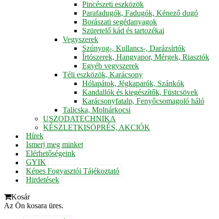
Pincészeti eszközök
Parafadugók, Fadugók, Kénező dugó
Borászati segédanyagok
Szüretelő kád és tartozékai
Vegyszerek
Szúnyog-, Kullancs-, Darázsírtók
Írtószerek, Hangyapor, Mérgek, Riasztók
Egyéb vegyszerek
Téli eszközök, Karácsony
Hólapátok, Jégkaparók, Szánkók
Kandallók és kiegészítők, Füstcsövek
Karácsonyfatalp, Fenyőcsomagoló háló
Talicska, Molnárkocsi
USZODATECHNIKA
KÉSZLETKISÖPRÉS, AKCIÓK
Hírek
Ismerj meg minket
Elérhetőségeink
GYIK
Képes Fogyasztói Tájékoztató
Hirdetések
Kosár
Az Ön kosara üres.