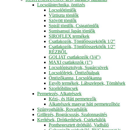
Locsolástechnika, öntözés
Locsolótömlők
Víztiszta tömlők
Szövött tömlők
Spirál tömlők, Csigatömlők
Sumisansui Japán tömlők
SIROFLEX termékek
Csatlakozók, Tömlőösszekötők 1/2"
Csatlakozók, Tömlőösszekötők 1/2"
RÉZBŐL
GOLIAT csatlakozók (3/4")
MAXI csatlakozók (1")
Locsolópisztolyok, Sugárcsövek
Locsolófejek, Öntözőtalpak
Öntözőkanna, Locsolókanna
Egyéb termékek, Lábszelepek, Tömítések
Szorítóbilincsek
Permetezés, Alkatrészek
Kézi-, és Háti permetezők
Alkatrészek magyar háti permetezőhöz
Szúnyoghálók, Rovarhálók
Grillezés, Bográcsozás, Szalonnasütés
Kerítések, Drótkerítések, Csirkehálók
Ponthegesztett drótháló, Vadháló