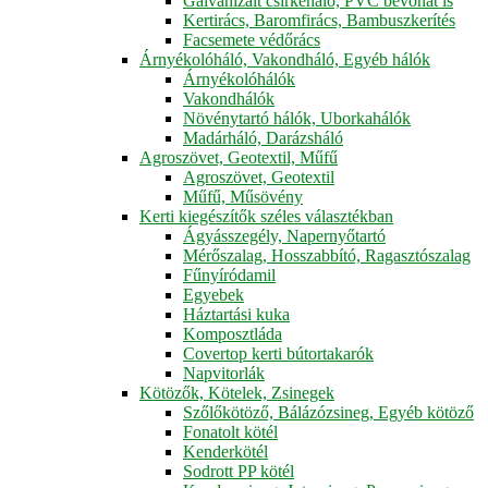
Galvanizált csirkeháló, PVC bevonat is
Kertirács, Baromfirács, Bambuszkerítés
Facsemete védőrács
Árnyékolóháló, Vakondháló, Egyéb hálók
Árnyékolóhálók
Vakondhálók
Növénytartó hálók, Uborkahálók
Madárháló, Darázsháló
Agroszövet, Geotextil, Műfű
Agroszövet, Geotextil
Műfű, Műsövény
Kerti kiegészítők széles választékban
Ágyásszegély, Napernyőtartó
Mérőszalag, Hosszabbító, Ragasztószalag
Fűnyíródamil
Egyebek
Háztartási kuka
Komposztláda
Covertop kerti bútortakarók
Napvitorlák
Kötözők, Kötelek, Zsinegek
Szőlőkötöző, Bálázózsineg, Egyéb kötöző
Fonatolt kötél
Kenderkötél
Sodrott PP kötél