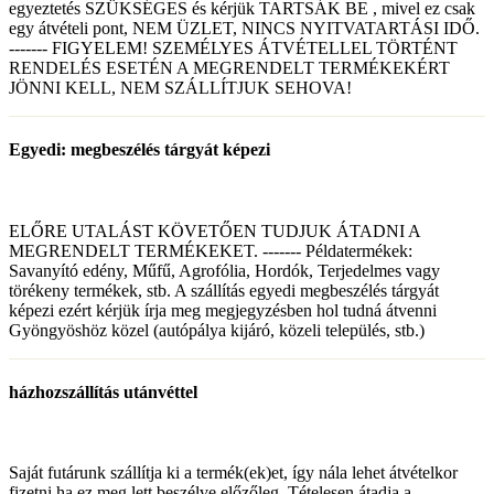
egyeztetés SZÜKSÉGES és kérjük TARTSÁK BE , mivel ez csak
egy átvételi pont, NEM ÜZLET, NINCS NYITVATARTÁSI IDŐ.
------- FIGYELEM! SZEMÉLYES ÁTVÉTELLEL TÖRTÉNT
RENDELÉS ESETÉN A MEGRENDELT TERMÉKEKÉRT
JÖNNI KELL, NEM SZÁLLÍTJUK SEHOVA!
Egyedi: megbeszélés tárgyát képezi
ELŐRE UTALÁST KÖVETŐEN TUDJUK ÁTADNI A
MEGRENDELT TERMÉKEKET. ------- Példatermékek:
Savanyító edény, Műfű, Agrofólia, Hordók, Terjedelmes vagy
törékeny termékek, stb. A szállítás egyedi megbeszélés tárgyát
képezi ezért kérjük írja meg megjegyzésben hol tudná átvenni
Gyöngyöshöz közel (autópálya kijáró, közeli település, stb.)
házhozszállítás utánvéttel
Saját futárunk szállítja ki a termék(ek)et, így nála lehet átvételkor
fizetni ha ez meg lett beszélve előzőleg. Tételesen átadja a