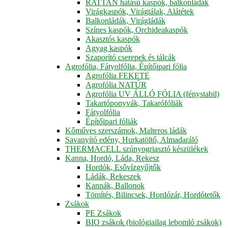
RATTAN hatású kaspók, balkonládák
Virágkaspók, Virágtálak, Alátétek
Balkonládák, Virágládák
Színes kaspók, Orchideakaspók
Akasztós kaspók
Agyag kaspók
Szaporító cserepek és tálcák
Agrofólia, Fátyolfólia, Építőipari fólia
Agrofólia FEKETE
Agrofólia NATÚR
Agrofólia UV ÁLLÓ FÓLIA (fénystabil)
Takartóponyvák, Takarófóliák
Fátyolfólia
Építőipari fóliák
Kőműves szerszámok, Malteros ládák
Savanyító edény, Hurkatöltő, Almadaráló
THERMACELL szúnyogriasztó készülékek
Kanna, Hordó, Láda, Rekesz
Hordók, Esővízgyűjtők
Ládák, Rekeszek
Kannák, Ballonok
Tömítés, Bilincsek, Hordózár, Hordótetők
Zsákok
PE Zsákok
BIO zsákok (biológiailag lebomló zsákok)