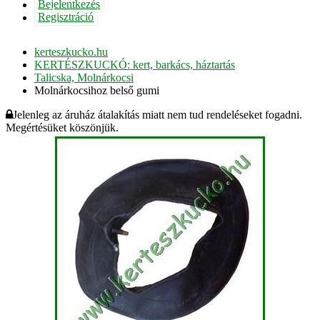
Bejelentkezés
Regisztráció
kerteszkucko.hu
KERTÉSZKUCKÓ: kert, barkács, háztartás
Talicska, Molnárkocsi
Molnárkocsihoz belső gumi
Jelenleg az áruház átalakítás miatt nem tud rendeléseket fogadni.
Megértésüket köszönjük.