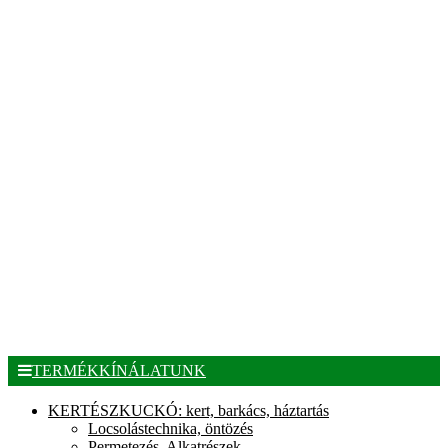
TERMÉKKÍNÁLATUNK
KERTÉSZKUCKÓ: kert, barkács, háztartás
Locsolástechnika, öntözés
Permetezés, Alkatrészek