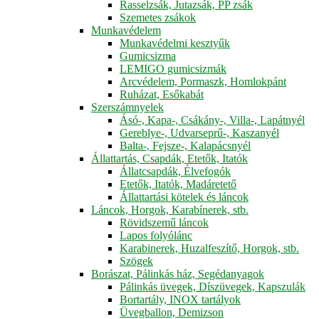
Rasselzsák, Jutazsák, PP zsák
Szemetes zsákok
Munkavédelem
Munkavédelmi kesztyűk
Gumicsizma
LEMIGO gumicsizmák
Arcvédelem, Pormaszk, Homlokpánt
Ruházat, Esőkabát
Szerszámnyelek
Ásó-, Kapa-, Csákány-, Villa-, Lapátnyél
Gereblye-, Udvarseprű-, Kaszanyél
Balta-, Fejsze-, Kalapácsnyél
Állattartás, Csapdák, Etetők, Itatók
Állatcsapdák, Élvefogók
Etetők, Itatók, Madáretető
Állattartási kötelek és láncok
Láncok, Horgok, Karabínerek, stb.
Rövidszemű láncok
Lapos folyólánc
Karabinerek, Huzalfeszítő, Horgok, stb.
Szögek
Borászat, Pálinkás ház, Segédanyagok
Pálinkás üvegek, Díszüvegek, Kapszulák
Bortartály, INOX tartályok
Üvegballon, Demizson