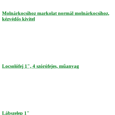
Molnárkocsihoz markolat normál molnárkocsihoz,
kézvédős kivitel
Locsolófej 1", 4 szórófejes, műanyag
Lábszelep 1"