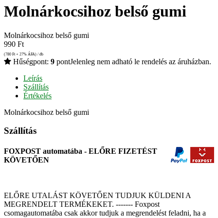
Molnárkocsihoz belső gumi
Molnárkocsihoz belső gumi
990
Ft
(780
Ft
+ 27% ÁFA) / db
Hűségpont:
9
pont
Jelenleg nem adható le rendelés az áruházban.
Leírás
Szállítás
Értékelés
Molnárkocsihoz belső gumi
Szállítás
FOXPOST automatába - ELŐRE FIZETÉST
KÖVETŐEN
ELŐRE UTALÁST KÖVETŐEN TUDJUK KÜLDENI A
MEGRENDELT TERMÉKEKET. ------- Foxpost
csomagautomatába csak akkor tudjuk a megrendelést feladni, ha a