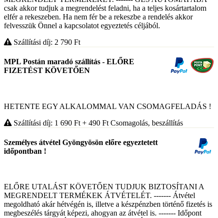
csak akkor tudjuk a megrendelést feladni, ha a teljes kosártartalom
elfér a rekeszeben. Ha nem fér be a rekeszbe a rendelés akkor
felvesszük Önnel a kapcsolatot egyeztetés céljából.
Szállítási díj: 2 790
Ft
MPL Postán maradó szállítás - ELŐRE
FIZETÉST KÖVETŐEN
HETENTE EGY ALKALOMMAL VAN CSOMAGFELADÁS !
Szállítási díj: 1 690
Ft
+ 490
Ft
Csomagolás, beszállítás
Személyes átvétel Gyöngyösön előre egyeztetett
időpontban !
ELŐRE UTALÁST KÖVETŐEN TUDJUK BIZTOSÍTANI A
MEGRENDELT TERMÉKEK ÁTVÉTELÉT. ------- Átvétel
megoldható akár hétvégén is, illetve a készpénzben történő fizetés is
megbeszélés tárgyát képezi, ahogyan az átvétel is. ------- Időpont