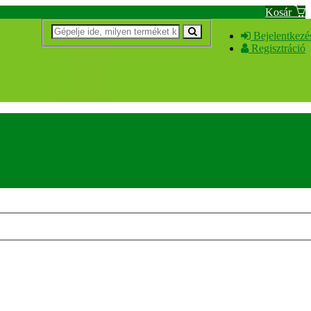
Kosár
Bejelentkezé
Regisztráció