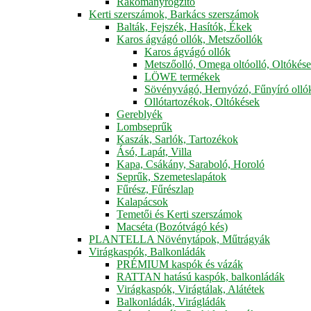
Rakományrögzítő
Kerti szerszámok, Barkács szerszámok
Balták, Fejszék, Hasítók, Ékek
Karos ágvágó ollók, Metszőollók
Karos ágvágó ollók
Metszőolló, Omega oltóolló, Oltókés
LÖWE termékek
Sövényvágó, Hernyózó, Fűnyíró olló
Ollótartozékok, Oltókések
Gereblyék
Lombseprűk
Kaszák, Sarlók, Tartozékok
Ásó, Lapát, Villa
Kapa, Csákány, Saraboló, Horoló
Seprűk, Szemeteslapátok
Fűrész, Fűrészlap
Kalapácsok
Temetői és Kerti szerszámok
Macséta (Bozótvágó kés)
PLANTELLA Növénytápok, Műtrágyák
Virágkaspók, Balkonládák
PRÉMIUM kaspók és vázák
RATTAN hatású kaspók, balkonládák
Virágkaspók, Virágtálak, Alátétek
Balkonládák, Virágládák