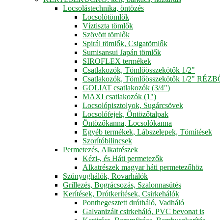
Locsolástechnika, öntözés
Locsolótömlők
Víztiszta tömlők
Szövött tömlők
Spirál tömlők, Csigatömlők
Sumisansui Japán tömlők
SIROFLEX termékek
Csatlakozók, Tömlőösszekötők 1/2"
Csatlakozók, Tömlőösszekötők 1/2" RÉZ
GOLIAT csatlakozók (3/4")
MAXI csatlakozók (1")
Locsolópisztolyok, Sugárcsövek
Locsolófejek, Öntözőtalpak
Öntözőkanna, Locsolókanna
Egyéb termékek, Lábszelepek, Tömítések
Szorítóbilincsek
Permetezés, Alkatrészek
Kézi-, és Háti permetezők
Alkatrészek magyar háti permetezőhöz
Szúnyoghálók, Rovarhálók
Grillezés, Bográcsozás, Szalonnasütés
Kerítések, Drótkerítések, Csirkehálók
Ponthegesztett drótháló, Vadháló
Galvanizált csirkeháló, PVC bevonat is