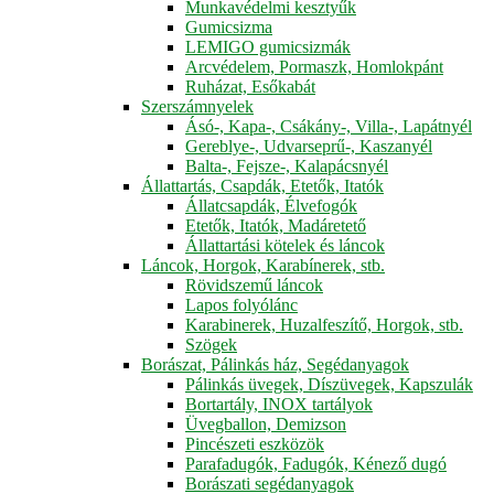
Munkavédelmi kesztyűk
Gumicsizma
LEMIGO gumicsizmák
Arcvédelem, Pormaszk, Homlokpánt
Ruházat, Esőkabát
Szerszámnyelek
Ásó-, Kapa-, Csákány-, Villa-, Lapátnyél
Gereblye-, Udvarseprű-, Kaszanyél
Balta-, Fejsze-, Kalapácsnyél
Állattartás, Csapdák, Etetők, Itatók
Állatcsapdák, Élvefogók
Etetők, Itatók, Madáretető
Állattartási kötelek és láncok
Láncok, Horgok, Karabínerek, stb.
Rövidszemű láncok
Lapos folyólánc
Karabinerek, Huzalfeszítő, Horgok, stb.
Szögek
Borászat, Pálinkás ház, Segédanyagok
Pálinkás üvegek, Díszüvegek, Kapszulák
Bortartály, INOX tartályok
Üvegballon, Demizson
Pincészeti eszközök
Parafadugók, Fadugók, Kénező dugó
Borászati segédanyagok