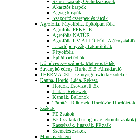
Színes kaspók, Orchideakaspók
Akasztós kaspók
Agyag kaspók
Szaporító cserepek és tálcák
Agrofólia, Fátyolfólia, Építőipari fólia
Agrofólia FEKETE
Agrofólia NATÚR
Agrofólia UV ÁLLÓ FÓLIA (fénystabil)
Takartóponyvák, Takarófóliák
Fátyolfólia
Építőipari fóliák
Kőműves szerszámok, Malteros ládák
Savanyító edény, Hurkatöltő, Almadaráló
THERMACELL szúnyogriasztó készülékek
Kanna, Hordó, Láda, Rekesz
Hordók, Esővízgyűjtők
Ládák, Rekeszek
Kannák, Ballonok
Tömítés, Bilincsek, Hordózár, Hordótetők
Zsákok
PE Zsákok
BIO zsákok (biológiailag lebomló zsákok)
Rasselzsák, Jutazsák, PP zsák
Szemetes zsákok
Munkavédelem