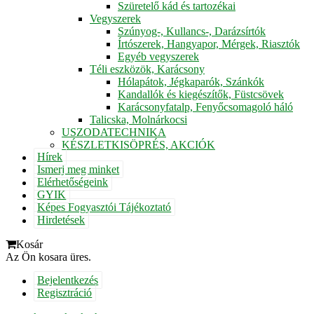
Szüretelő kád és tartozékai
Vegyszerek
Szúnyog-, Kullancs-, Darázsírtók
Írtószerek, Hangyapor, Mérgek, Riasztók
Egyéb vegyszerek
Téli eszközök, Karácsony
Hólapátok, Jégkaparók, Szánkók
Kandallók és kiegészítők, Füstcsövek
Karácsonyfatalp, Fenyőcsomagoló háló
Talicska, Molnárkocsi
USZODATECHNIKA
KÉSZLETKISÖPRÉS, AKCIÓK
Hírek
Ismerj meg minket
Elérhetőségeink
GYIK
Képes Fogyasztói Tájékoztató
Hirdetések
Kosár
Az Ön kosara üres.
Bejelentkezés
Regisztráció