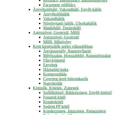
Kertirács, Baromfirács, Bambuszkerítés
Facsemete védőrács
Árnyékolóháló, Vakondháló, Egyéb hálók
Árnyékolóhálók
Vakondhálók
Növénytartó hálók, Uborkahálók
Madárháló, Darázsháló
Agroszövet, Geotextil, Műfű
Agroszövet, Geotextil
Műfű, Műsövény
Kerti kiegészítők széles választékban
Ágyásszegély, Napernyőtartó
Mérőszalag, Hosszabbító, Ragasztószalag
Fűnyíródamil
Egyebek
Háztartási kuka
Komposztláda
Covertop kerti bútortakarók
Napvitorlák
Kötözők, Kötelek, Zsinegek
Szőlőkötöző, Bálázózsineg, Egyéb kötöző
Fonatolt kötél
Kenderkötél
Sodrott PP kötél
Kenderzsineg, Jutazsineg, Pamuzsineg