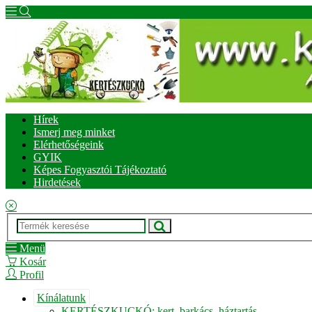
Hírek
Ismerj meg minket
Elérhetőségeink
GYIK
Képes Fogyasztói Tájékoztató
Hirdetések
Menü
Kosár
Profil
Kínálatunk
KERTÉSZKUCKÓ: kert, barkács, háztartás