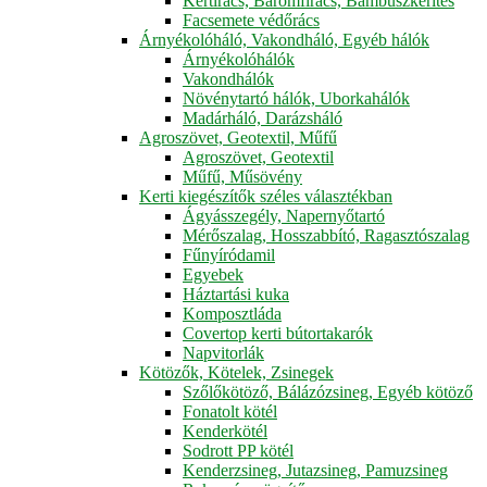
Kertirács, Baromfirács, Bambuszkerítés
Facsemete védőrács
Árnyékolóháló, Vakondháló, Egyéb hálók
Árnyékolóhálók
Vakondhálók
Növénytartó hálók, Uborkahálók
Madárháló, Darázsháló
Agroszövet, Geotextil, Műfű
Agroszövet, Geotextil
Műfű, Műsövény
Kerti kiegészítők széles választékban
Ágyásszegély, Napernyőtartó
Mérőszalag, Hosszabbító, Ragasztószalag
Fűnyíródamil
Egyebek
Háztartási kuka
Komposztláda
Covertop kerti bútortakarók
Napvitorlák
Kötözők, Kötelek, Zsinegek
Szőlőkötöző, Bálázózsineg, Egyéb kötöző
Fonatolt kötél
Kenderkötél
Sodrott PP kötél
Kenderzsineg, Jutazsineg, Pamuzsineg