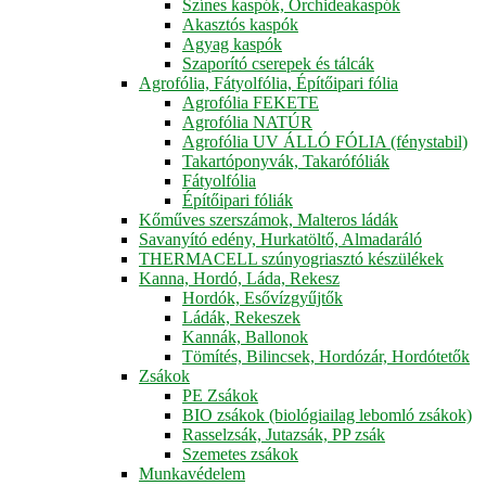
Színes kaspók, Orchideakaspók
Akasztós kaspók
Agyag kaspók
Szaporító cserepek és tálcák
Agrofólia, Fátyolfólia, Építőipari fólia
Agrofólia FEKETE
Agrofólia NATÚR
Agrofólia UV ÁLLÓ FÓLIA (fénystabil)
Takartóponyvák, Takarófóliák
Fátyolfólia
Építőipari fóliák
Kőműves szerszámok, Malteros ládák
Savanyító edény, Hurkatöltő, Almadaráló
THERMACELL szúnyogriasztó készülékek
Kanna, Hordó, Láda, Rekesz
Hordók, Esővízgyűjtők
Ládák, Rekeszek
Kannák, Ballonok
Tömítés, Bilincsek, Hordózár, Hordótetők
Zsákok
PE Zsákok
BIO zsákok (biológiailag lebomló zsákok)
Rasselzsák, Jutazsák, PP zsák
Szemetes zsákok
Munkavédelem