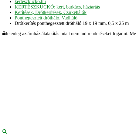
kerteszkucko.hu
KERTÉSZKUCKÓ: kert, barkács, háztartás
Kerítések, Drótkerítések, Csirkehálók
Ponthegesztett drótháló, Vadháló
Drótkerítés ponthegesztett drótháló 19 x 19 mm, 0,5 x 25 m
Jelenleg az áruház átalakítás miatt nem tud rendeléseket fogadni. M