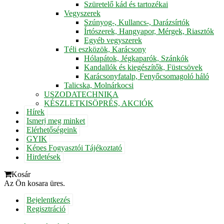
Szüretelő kád és tartozékai
Vegyszerek
Szúnyog-, Kullancs-, Darázsírtók
Írtószerek, Hangyapor, Mérgek, Riasztók
Egyéb vegyszerek
Téli eszközök, Karácsony
Hólapátok, Jégkaparók, Szánkók
Kandallók és kiegészítők, Füstcsövek
Karácsonyfatalp, Fenyőcsomagoló háló
Talicska, Molnárkocsi
USZODATECHNIKA
KÉSZLETKISÖPRÉS, AKCIÓK
Hírek
Ismerj meg minket
Elérhetőségeink
GYIK
Képes Fogyasztói Tájékoztató
Hirdetések
Kosár
Az Ön kosara üres.
Bejelentkezés
Regisztráció