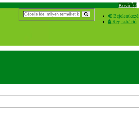
Kosár
Bejelentkezé
Regisztráció