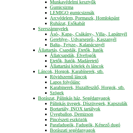
Munkavédelmi kesztyűk
Gumicsizma
LEMIGO gumicsizmák
Arcvédelem, Pormaszk, Homlokpánt
Ruházat, Esőkabát
Szerszámnyelek
Ásó-, Kapa-, Csákány-, Villa-, Lapátnyél
Gereblye-, Udvarseprű-, Kaszanyél
Balta-, Fejsze-, Kalapácsnyél
Állattartás, Csapdák, Etetők, Itatók
Állatcsapdák, Élvefogók
Etetők, Itatók, Madáretető
Állattartási kötelek és láncok
Láncok, Horgok, Karabínerek, stb.
Rövidszemű láncok
Lapos folyólánc
Karabinerek, Huzalfeszítő, Horgok, stb.
Szögek
Borászat, Pálinkás ház, Segédanyagok
Pálinkás üvegek, Díszüvegek, Kapszulák
Bortartály, INOX tartályok
Üvegballon, Demizson
Pincészeti eszközök
Parafadugók, Fadugók, Kénező dugó
Borászati segédanyagok