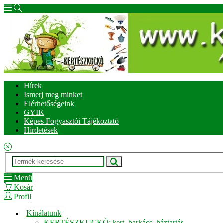
Hírek
Ismerj meg minket
Elérhetőségeink
GYIK
Képes Fogyasztói Tájékoztató
Hirdetések
Menü
Kosár
Profil
Kínálatunk
KERTÉSZKUCKÓ: kert, barkács, háztartás