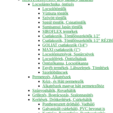
Locsolástechnika, öntözés
Locsolótömlők
Víztiszta tömlők
Szövött tömlők
Spirál tömlők, Csigatömlők
Sumisansui Japán tömlők
SIROFLEX termékek
Csatlakozók, Tömlőösszekötők 1/2"
Csatlakozók, Tömlőösszekötők 1/2" RÉZ
GOLIAT csatlakozók (3/4")
MAXI csatlakozók (1")
Locsolópisztolyok, Sugárcsövek
Locsolófejek, Öntözőtalpak
Öntözőkanna, Locsolókanna
Egyéb termékek, Lábszelepek, Tömítések
Szorítóbilincsek
Permetezés, Alkatrészek
Kézi-, és Háti permetezők
Alkatrészek magyar háti permetezőhöz
Szúnyoghálók, Rovarhálók
Grillezés, Bográcsozás, Szalonnasütés
Kerítések, Drótkerítések, Csirkehálók
Ponthegesztett drótháló, Vadháló
Galvanizált csirkeháló, PVC bevonat is