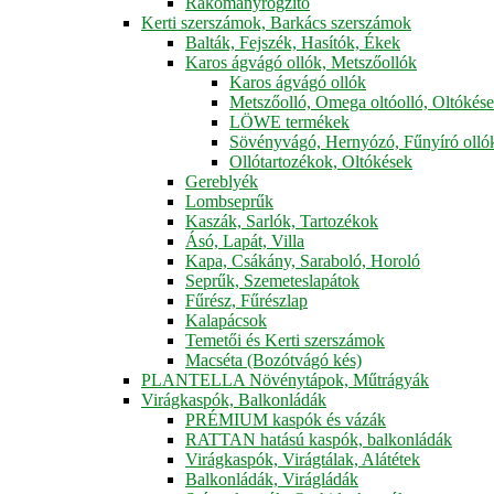
Rakományrögzítő
Kerti szerszámok, Barkács szerszámok
Balták, Fejszék, Hasítók, Ékek
Karos ágvágó ollók, Metszőollók
Karos ágvágó ollók
Metszőolló, Omega oltóolló, Oltókés
LÖWE termékek
Sövényvágó, Hernyózó, Fűnyíró olló
Ollótartozékok, Oltókések
Gereblyék
Lombseprűk
Kaszák, Sarlók, Tartozékok
Ásó, Lapát, Villa
Kapa, Csákány, Saraboló, Horoló
Seprűk, Szemeteslapátok
Fűrész, Fűrészlap
Kalapácsok
Temetői és Kerti szerszámok
Macséta (Bozótvágó kés)
PLANTELLA Növénytápok, Műtrágyák
Virágkaspók, Balkonládák
PRÉMIUM kaspók és vázák
RATTAN hatású kaspók, balkonládák
Virágkaspók, Virágtálak, Alátétek
Balkonládák, Virágládák