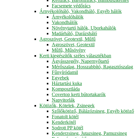
Kertirács, Baromfirács, Bambuszkerítés
Facsemete védőrács
Árnyékolóháló, Vakondháló, Egyéb hálók
Árnyékolóhálók
Vakondhálók
Növénytartó hálók, Uborkahálók
Madárháló, Darázsháló
Agroszövet, Geotextil, Műfű
Agroszövet, Geotextil
Műfű, Műsövény
Kerti kiegészítők széles választékban
Ágyásszegély, Napernyőtartó
Mérőszalag, Hosszabbító, Ragasztószalag
Fűnyíródamil
Egyebek
Háztartási kuka
Komposztláda
Covertop kerti bútortakarók
Napvitorlák
Kötözők, Kötelek, Zsinegek
Szőlőkötöző, Bálázózsineg, Egyéb kötöző
Fonatolt kötél
Kenderkötél
Sodrott PP kötél
Kenderzsineg, Jutazsineg, Pamuzsineg