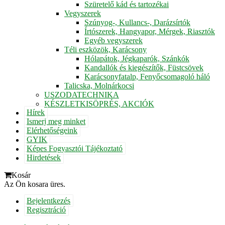
Szüretelő kád és tartozékai
Vegyszerek
Szúnyog-, Kullancs-, Darázsírtók
Írtószerek, Hangyapor, Mérgek, Riasztók
Egyéb vegyszerek
Téli eszközök, Karácsony
Hólapátok, Jégkaparók, Szánkók
Kandallók és kiegészítők, Füstcsövek
Karácsonyfatalp, Fenyőcsomagoló háló
Talicska, Molnárkocsi
USZODATECHNIKA
KÉSZLETKISÖPRÉS, AKCIÓK
Hírek
Ismerj meg minket
Elérhetőségeink
GYIK
Képes Fogyasztói Tájékoztató
Hirdetések
Kosár
Az Ön kosara üres.
Bejelentkezés
Regisztráció