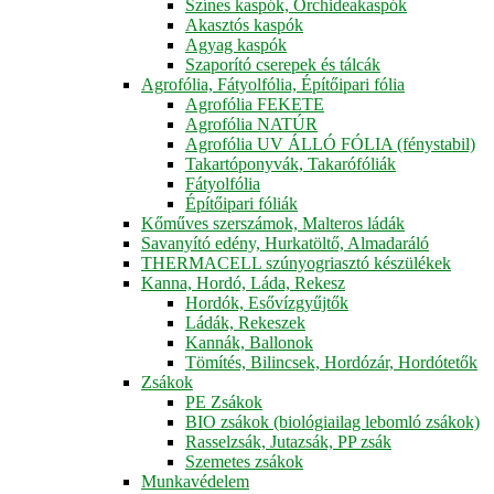
Színes kaspók, Orchideakaspók
Akasztós kaspók
Agyag kaspók
Szaporító cserepek és tálcák
Agrofólia, Fátyolfólia, Építőipari fólia
Agrofólia FEKETE
Agrofólia NATÚR
Agrofólia UV ÁLLÓ FÓLIA (fénystabil)
Takartóponyvák, Takarófóliák
Fátyolfólia
Építőipari fóliák
Kőműves szerszámok, Malteros ládák
Savanyító edény, Hurkatöltő, Almadaráló
THERMACELL szúnyogriasztó készülékek
Kanna, Hordó, Láda, Rekesz
Hordók, Esővízgyűjtők
Ládák, Rekeszek
Kannák, Ballonok
Tömítés, Bilincsek, Hordózár, Hordótetők
Zsákok
PE Zsákok
BIO zsákok (biológiailag lebomló zsákok)
Rasselzsák, Jutazsák, PP zsák
Szemetes zsákok
Munkavédelem