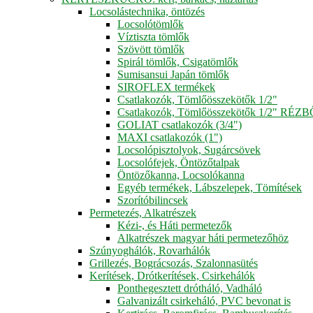
Locsolástechnika, öntözés
Locsolótömlők
Víztiszta tömlők
Szövött tömlők
Spirál tömlők, Csigatömlők
Sumisansui Japán tömlők
SIROFLEX termékek
Csatlakozók, Tömlőösszekötők 1/2"
Csatlakozók, Tömlőösszekötők 1/2" RÉZ
GOLIAT csatlakozók (3/4")
MAXI csatlakozók (1")
Locsolópisztolyok, Sugárcsövek
Locsolófejek, Öntözőtalpak
Öntözőkanna, Locsolókanna
Egyéb termékek, Lábszelepek, Tömítések
Szorítóbilincsek
Permetezés, Alkatrészek
Kézi-, és Háti permetezők
Alkatrészek magyar háti permetezőhöz
Szúnyoghálók, Rovarhálók
Grillezés, Bográcsozás, Szalonnasütés
Kerítések, Drótkerítések, Csirkehálók
Ponthegesztett drótháló, Vadháló
Galvanizált csirkeháló, PVC bevonat is