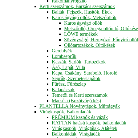
Rakományrögzítő
Kerti szerszámok, Barkács szerszámok
Balták, Fejszék, Hasítók, Ékek
Karos ágvágó ollók, Metszőollók
Karos ágvágó ollók
Metszőolló, Omega oltóolló, Oltókés
LÖWE termékek
Sövényvágó, Hernyózó, Fűnyíró olló
Ollótartozékok, Oltókések
Gereblyék
Lombseprűk
Kaszák, Sarlók, Tartozékok
Ásó, Lapát, Villa
Kapa, Csákány, Saraboló, Horoló
Seprűk, Szemeteslapátok
Fűrész, Fűrészlap
Kalapácsok
Temetői és Kerti szerszámok
Macséta (Bozótvágó kés)
PLANTELLA Növénytápok, Műtrágyák
Virágkaspók, Balkonládák
PRÉMIUM kaspók és vázák
RATTAN hatású kaspók, balkonládák
Virágkaspók, Virágtálak, Alátétek
Balkonládák, Virágládák