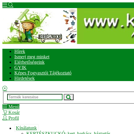
Hírek
Ismerj meg minket
Elérhetőségeink
GYIK
Képes Fogyasztói Tájékoztató
Hirdetések
Menü
Kosár
Profil
Kínálatunk
KERTÉSZKUCKÓ: kert, barkács, háztartás