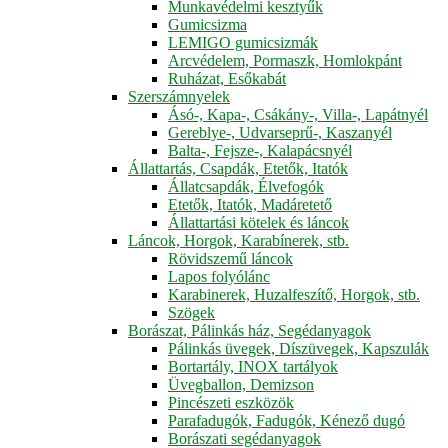
Munkavédelmi kesztyűk
Gumicsizma
LEMIGO gumicsizmák
Arcvédelem, Pormaszk, Homlokpánt
Ruházat, Esőkabát
Szerszámnyelek
Ásó-, Kapa-, Csákány-, Villa-, Lapátnyél
Gereblye-, Udvarseprű-, Kaszanyél
Balta-, Fejsze-, Kalapácsnyél
Állattartás, Csapdák, Etetők, Itatók
Állatcsapdák, Élvefogók
Etetők, Itatók, Madáretető
Állattartási kötelek és láncok
Láncok, Horgok, Karabínerek, stb.
Rövidszemű láncok
Lapos folyólánc
Karabinerek, Huzalfeszítő, Horgok, stb.
Szögek
Borászat, Pálinkás ház, Segédanyagok
Pálinkás üvegek, Díszüvegek, Kapszulák
Bortartály, INOX tartályok
Üvegballon, Demizson
Pincészeti eszközök
Parafadugók, Fadugók, Kénező dugó
Borászati segédanyagok