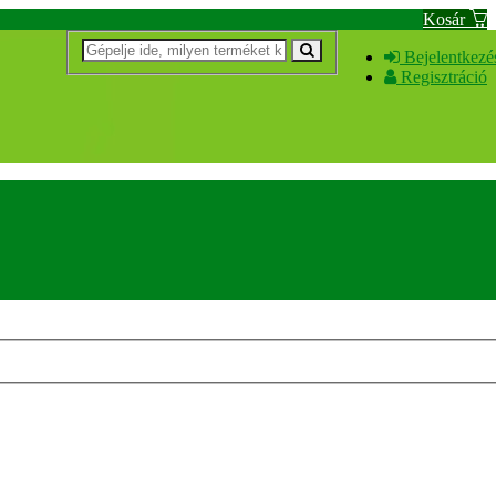
Kosár
Bejelentkezé
Regisztráció