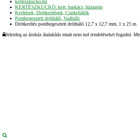
kerteszkucko.hu
KERTÉSZKUCKÓ: kert, barkács, háztartás
Kerítések, Drótkerítések, Csirkehálók
Ponthegesztett drótháló, Vadháló
Drótkerítés ponthegesztett drótháló 12,7 x 12,7 mm, 1 x 25 m
Jelenleg az áruház átalakítás miatt nem tud rendeléseket fogadni. M