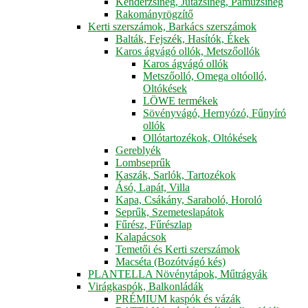
Kenderzsineg, Jutazsineg, Pamuzsineg
Rakományrögzítő
Kerti szerszámok, Barkács szerszámok
Balták, Fejszék, Hasítók, Ékek
Karos ágvágó ollók, Metszőollók
Karos ágvágó ollók
Metszőolló, Omega oltóolló,
Oltókések
LÖWE termékek
Sövényvágó, Hernyózó, Fűnyíró
ollók
Ollótartozékok, Oltókések
Gereblyék
Lombseprűk
Kaszák, Sarlók, Tartozékok
Ásó, Lapát, Villa
Kapa, Csákány, Saraboló, Horoló
Seprűk, Szemeteslapátok
Fűrész, Fűrészlap
Kalapácsok
Temetői és Kerti szerszámok
Macséta (Bozótvágó kés)
PLANTELLA Növénytápok, Műtrágyák
Virágkaspók, Balkonládák
PRÉMIUM kaspók és vázák