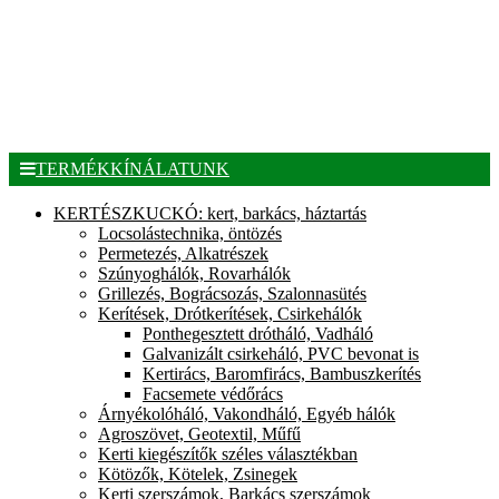
TERMÉKKÍNÁLATUNK
KERTÉSZKUCKÓ: kert, barkács, háztartás
Locsolástechnika, öntözés
Permetezés, Alkatrészek
Szúnyoghálók, Rovarhálók
Grillezés, Bográcsozás, Szalonnasütés
Kerítések, Drótkerítések, Csirkehálók
Ponthegesztett drótháló, Vadháló
Galvanizált csirkeháló, PVC bevonat is
Kertirács, Baromfirács, Bambuszkerítés
Facsemete védőrács
Árnyékolóháló, Vakondháló, Egyéb hálók
Agroszövet, Geotextil, Műfű
Kerti kiegészítők széles választékban
Kötözők, Kötelek, Zsinegek
Kerti szerszámok, Barkács szerszámok