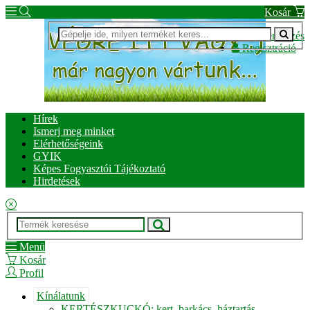
Kosár
Bejelentkezés
Regisztráció
Hírek
Ismerj meg minket
Elérhetőségeink
GYIK
Képes Fogyasztói Tájékoztató
Hirdetések
Menü
Kosár
Profil
Kínálatunk
KERTÉSZKUCKÓ: kert, barkács, háztartás