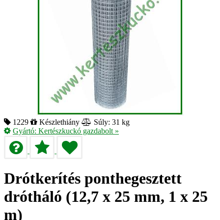
1229
Készlethiány
Súly: 31 kg
Gyártó:
Kertészkuckó gazdabolt
»
Drótkerítés ponthegesztett
drótháló (12,7 x 25 mm, 1 x 25
m)