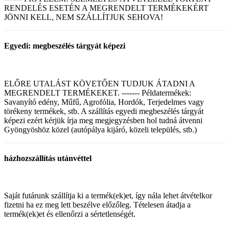
RENDELÉS ESETÉN A MEGRENDELT TERMÉKEKÉRT
JÖNNI KELL, NEM SZÁLLÍTJUK SEHOVA!
Egyedi: megbeszélés tárgyát képezi
ELŐRE UTALÁST KÖVETŐEN TUDJUK ÁTADNI A
MEGRENDELT TERMÉKEKET. ------- Példatermékek:
Savanyító edény, Műfű, Agrofólia, Hordók, Terjedelmes vagy
törékeny termékek, stb. A szállítás egyedi megbeszélés tárgyát
képezi ezért kérjük írja meg megjegyzésben hol tudná átvenni
Gyöngyöshöz közel (autópálya kijáró, közeli település, stb.)
házhozszállítás utánvéttel
Saját futárunk szállítja ki a termék(ek)et, így nála lehet átvételkor
fizetni ha ez meg lett beszélve előzőleg. Tételesen átadja a
termék(ek)et és ellenőrzi a sértetlenségét.