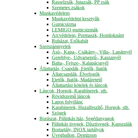
Rasselzsák, Jutazsák, PP zsák
Szemetes zsákok
Munkavédelem
Munkavédelmi kesztyűk
Gumicsizma
LEMIGO gumicsizmák
Arcvédelem, Pormaszk, Homlokpánt
Ruházat, Esőkabát
Szerszámnyelek
Ásó-, Kapa-, Csákány-, Villa-, Lapátnyél
Gereblye-, Udvarseprű-, Kaszanyél
Balta-, Fejsze-, Kalapácsnyél
Állattartás, Csapdák, Etetők, Itatók
Állatcsapdák, Élvefogók
Etetők, Itatók, Madáretető
Állattartási kötelek és láncok
Láncok, Horgok, Karabínerek, stb.
Rövidszemű láncok
Lapos folyólánc
Karabinerek, Huzalfeszítő, Horgok, stb.
Szögek
Borászat, Pálinkás ház, Segédanyagok
Pálinkás üvegek, Díszüvegek, Kapszulák
Bortartály, INOX tartályok
Üvegballon, Demizson