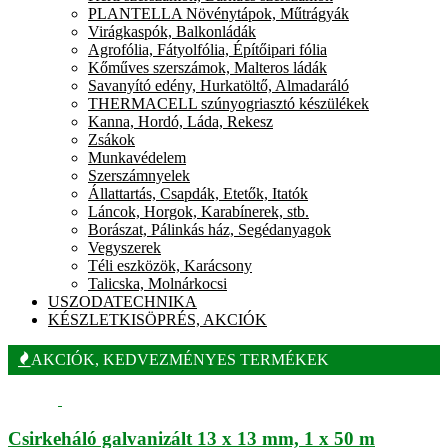
PLANTELLA Növénytápok, Műtrágyák
Virágkaspók, Balkonládák
Agrofólia, Fátyolfólia, Építőipari fólia
Kőműves szerszámok, Malteros ládák
Savanyító edény, Hurkatöltő, Almadaráló
THERMACELL szúnyogriasztó készülékek
Kanna, Hordó, Láda, Rekesz
Zsákok
Munkavédelem
Szerszámnyelek
Állattartás, Csapdák, Etetők, Itatók
Láncok, Horgok, Karabínerek, stb.
Borászat, Pálinkás ház, Segédanyagok
Vegyszerek
Téli eszközök, Karácsony
Talicska, Molnárkocsi
USZODATECHNIKA
KÉSZLETKISÖPRÉS, AKCIÓK
AKCIÓK, KEDVEZMÉNYES TERMÉKEK
Csirkeháló galvanizált 13 x 13 mm, 1 x 50 m