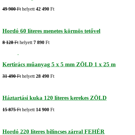
49 900
Ft
helyett
42 490
Ft
Hordó 60 literes menetes körmös tetővel
8 128
Ft
helyett
7 890
Ft
Kertirács műanyag 5 x 5 mm ZÖLD 1 x 25 m
31 490
Ft
helyett
28 490
Ft
Háztartási kuka 120 literes kerekes ZÖLD
15 875
Ft
helyett
14 900
Ft
Hordó 220 literes bilincses zárral FEHÉR