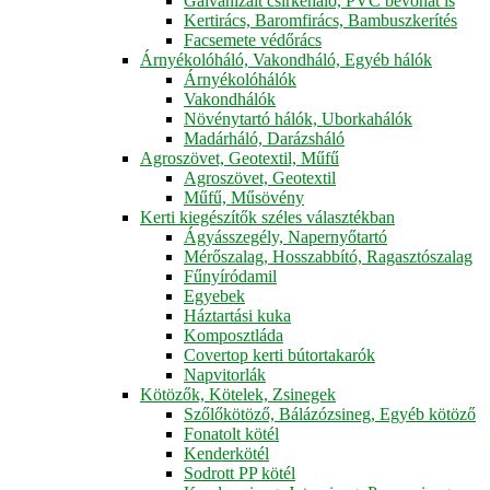
Galvanizált csirkeháló, PVC bevonat is
Kertirács, Baromfirács, Bambuszkerítés
Facsemete védőrács
Árnyékolóháló, Vakondháló, Egyéb hálók
Árnyékolóhálók
Vakondhálók
Növénytartó hálók, Uborkahálók
Madárháló, Darázsháló
Agroszövet, Geotextil, Műfű
Agroszövet, Geotextil
Műfű, Műsövény
Kerti kiegészítők széles választékban
Ágyásszegély, Napernyőtartó
Mérőszalag, Hosszabbító, Ragasztószalag
Fűnyíródamil
Egyebek
Háztartási kuka
Komposztláda
Covertop kerti bútortakarók
Napvitorlák
Kötözők, Kötelek, Zsinegek
Szőlőkötöző, Bálázózsineg, Egyéb kötöző
Fonatolt kötél
Kenderkötél
Sodrott PP kötél