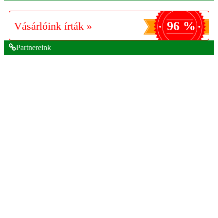
96 %
Vásárlóink írták »
Partnereink