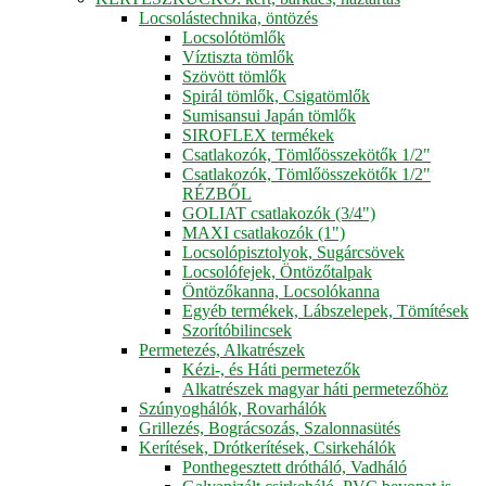
Locsolástechnika, öntözés
Locsolótömlők
Víztiszta tömlők
Szövött tömlők
Spirál tömlők, Csigatömlők
Sumisansui Japán tömlők
SIROFLEX termékek
Csatlakozók, Tömlőösszekötők 1/2"
Csatlakozók, Tömlőösszekötők 1/2"
RÉZBŐL
GOLIAT csatlakozók (3/4")
MAXI csatlakozók (1")
Locsolópisztolyok, Sugárcsövek
Locsolófejek, Öntözőtalpak
Öntözőkanna, Locsolókanna
Egyéb termékek, Lábszelepek, Tömítések
Szorítóbilincsek
Permetezés, Alkatrészek
Kézi-, és Háti permetezők
Alkatrészek magyar háti permetezőhöz
Szúnyoghálók, Rovarhálók
Grillezés, Bográcsozás, Szalonnasütés
Kerítések, Drótkerítések, Csirkehálók
Ponthegesztett drótháló, Vadháló