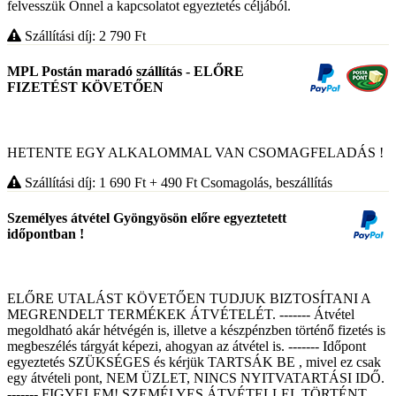
felvesszük Önnel a kapcsolatot egyeztetés céljából.
Szállítási díj: 2 790
Ft
MPL Postán maradó szállítás - ELŐRE
FIZETÉST KÖVETŐEN
HETENTE EGY ALKALOMMAL VAN CSOMAGFELADÁS !
Szállítási díj: 1 690
Ft
+ 490
Ft
Csomagolás, beszállítás
Személyes átvétel Gyöngyösön előre egyeztetett
időpontban !
ELŐRE UTALÁST KÖVETŐEN TUDJUK BIZTOSÍTANI A
MEGRENDELT TERMÉKEK ÁTVÉTELÉT. ------- Átvétel
megoldható akár hétvégén is, illetve a készpénzben történő fizetés is
megbeszélés tárgyát képezi, ahogyan az átvétel is. ------- Időpont
egyeztetés SZÜKSÉGES és kérjük TARTSÁK BE , mivel ez csak
egy átvételi pont, NEM ÜZLET, NINCS NYITVATARTÁSI IDŐ.
------- FIGYELEM! SZEMÉLYES ÁTVÉTELLEL TÖRTÉNT