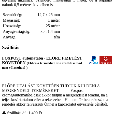
egyaránt alkalmas. Sztenderd magassága 1 méter, de a kapható
nálunk 0,5 méteres kivitelben is.
Szembőség:
12,7 x 25 mm
Magasság:
1 méter
Hosszúság:
25 méter
Anyagvastagság:
kb.: 1,4 mm
Anyaga
fém
Szállítás
FOXPOST automatába - ELŐRE FIZETÉST
KÖVETŐEN
(Ehhez a termékhez ez a szállítási mód
nem választható!)
ELŐRE UTALÁST KÖVETŐEN TUDJUK KÜLDENI A
MEGRENDELT TERMÉKEKET. ------- Foxpost
csomagautomatába csak akkor tudjuk a megrendelést feladni, ha a
teljes kosártartalom elfér a rekeszeben. Ha nem fér be a rekeszbe a
rendelés akkor felvesszük Önnel a kapcsolatot egyeztetés céljából.
Szállítási díj: 1 490
Ft