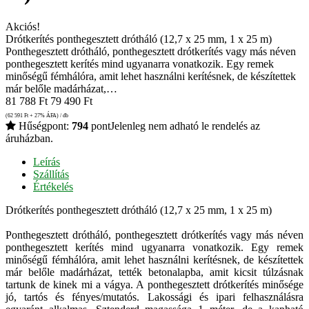
Akciós!
Drótkerítés ponthegesztett drótháló (12,7 x 25 mm, 1 x 25 m)
Ponthegesztett drótháló, ponthegesztett drótkerítés vagy más néven
ponthegesztett kerítés mind ugyanarra vonatkozik. Egy remek
minőségű fémhálóra, amit lehet használni kerítésnek, de készítettek
már belőle madárházat,…
81 788
Ft
79 490
Ft
(62 591
Ft
+ 27% ÁFA) / db
Hűségpont:
794
pont
Jelenleg nem adható le rendelés az
áruházban.
Leírás
Szállítás
Értékelés
Drótkerítés ponthegesztett drótháló (12,7 x 25 mm, 1 x 25 m)
Ponthegesztett drótháló, ponthegesztett drótkerítés vagy más néven
ponthegesztett kerítés mind ugyanarra vonatkozik. Egy remek
minőségű fémhálóra, amit lehet használni kerítésnek, de készítettek
már belőle madárházat, tették betonalapba, amit kicsit túlzásnak
tartunk de kinek mi a vágya. A ponthegesztett drótkerítés minősége
jó, tartós és fényes/mutatós. Lakossági és ipari felhasználásra