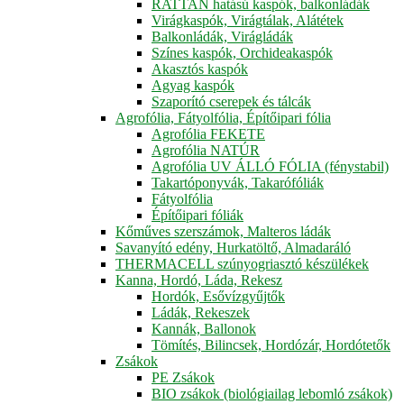
RATTAN hatású kaspók, balkonládák
Virágkaspók, Virágtálak, Alátétek
Balkonládák, Virágládák
Színes kaspók, Orchideakaspók
Akasztós kaspók
Agyag kaspók
Szaporító cserepek és tálcák
Agrofólia, Fátyolfólia, Építőipari fólia
Agrofólia FEKETE
Agrofólia NATÚR
Agrofólia UV ÁLLÓ FÓLIA (fénystabil)
Takartóponyvák, Takarófóliák
Fátyolfólia
Építőipari fóliák
Kőműves szerszámok, Malteros ládák
Savanyító edény, Hurkatöltő, Almadaráló
THERMACELL szúnyogriasztó készülékek
Kanna, Hordó, Láda, Rekesz
Hordók, Esővízgyűjtők
Ládák, Rekeszek
Kannák, Ballonok
Tömítés, Bilincsek, Hordózár, Hordótetők
Zsákok
PE Zsákok
BIO zsákok (biológiailag lebomló zsákok)