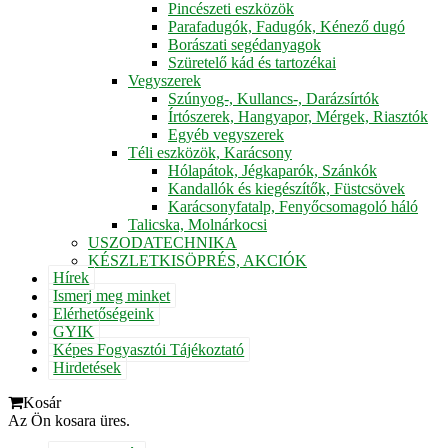
Pincészeti eszközök
Parafadugók, Fadugók, Kénező dugó
Borászati segédanyagok
Szüretelő kád és tartozékai
Vegyszerek
Szúnyog-, Kullancs-, Darázsírtók
Írtószerek, Hangyapor, Mérgek, Riasztók
Egyéb vegyszerek
Téli eszközök, Karácsony
Hólapátok, Jégkaparók, Szánkók
Kandallók és kiegészítők, Füstcsövek
Karácsonyfatalp, Fenyőcsomagoló háló
Talicska, Molnárkocsi
USZODATECHNIKA
KÉSZLETKISÖPRÉS, AKCIÓK
Hírek
Ismerj meg minket
Elérhetőségeink
GYIK
Képes Fogyasztói Tájékoztató
Hirdetések
Kosár
Az Ön kosara üres.