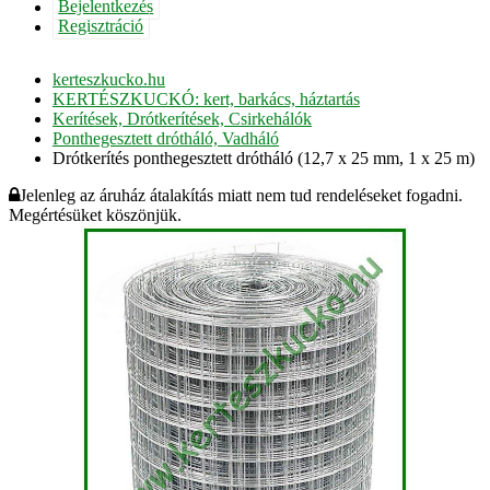
Bejelentkezés
Regisztráció
kerteszkucko.hu
KERTÉSZKUCKÓ: kert, barkács, háztartás
Kerítések, Drótkerítések, Csirkehálók
Ponthegesztett drótháló, Vadháló
Drótkerítés ponthegesztett drótháló (12,7 x 25 mm, 1 x 25 m)
Jelenleg az áruház átalakítás miatt nem tud rendeléseket fogadni.
Megértésüket köszönjük.