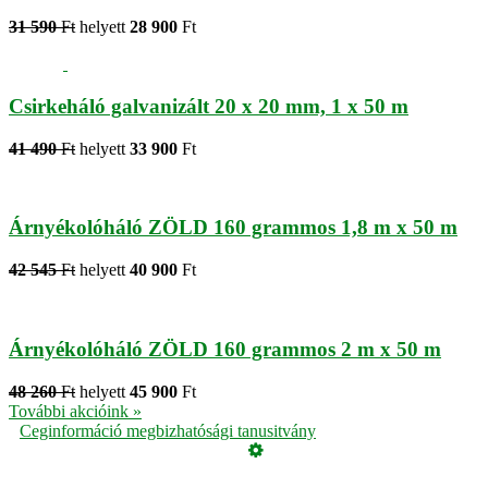
31 590
Ft
helyett
28 900
Ft
Csirkeháló galvanizált 20 x 20 mm, 1 x 50 m
41 490
Ft
helyett
33 900
Ft
Árnyékolóháló ZÖLD 160 grammos 1,8 m x 50 m
42 545
Ft
helyett
40 900
Ft
Árnyékolóháló ZÖLD 160 grammos 2 m x 50 m
48 260
Ft
helyett
45 900
Ft
További akcióink »
Ceginformáció megbizhatósági tanusitvány
Üzemeltető
Online elállás