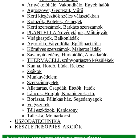
Árnyékolóháló, Vakondháló, Egyéb hálók
Agroszövet, Geotextil, Műfű
Kerti kiegészítők széles választékban
Kötözők, Kötelek, Zsinegek
Kerti szerszámok, Barkács szerszámok
PLANTELLA Növénytápok, Műtrágyák
Virágkaspók, Balkonládák
Agrofólia, Fátyolfólia, Építőipari fólia
Kőműves szerszámok, Malteros ládák
Savanyító edény, Hurkatöltő, Almadaráló
THERMACELL szúnyogriasztó készülékek
Kanna, Hordó, Láda, Rekesz
Zsákok
Munkavédelem
Szerszámnyelek
Állattartás, Csapdák, Etetők, Itatók
Láncok, Horgok, Karabínerek, stb.
Borászat, Pálinkás ház, Segédanyagok
Vegyszerek
Téli eszközök, Karácsony
Talicska, Molnárkocsi
USZODATECHNIKA
KÉSZLETKISÖPRÉS, AKCIÓK