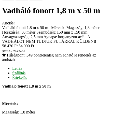
Vadháló fonott 1,8 m x 50 m
Akciós!
Vadháló fonott 1,8 m x 50 m Méretek: Magasság: 1,8 méter
Hosszúság: 50 méter Szembőség: 150 mm x 150 mm
Anyagvastagság: 2,5 mm Aynaga: horganyzott acél A
VADHÁLÓT NEM TUDJUK FUTÁRRAL KÜLDENI!
58 420
Ft
54 990
Ft
(43 299
Ft
+ 27% ÁFA) / db
Hűségpont:
549
pont
Jelenleg nem adható le rendelés az
áruházban.
Leírás
Szállítás
Értékelés
Vadháló fonott 1,8 m x 50 m
Méretek:
Magasság: 1,8 méter