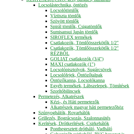
Locsolástechnika, öntözés
Locsolótömlők
Víztiszta tömlők
Szövött tömlők
Spirál tömlők, Csigatömlők
Sumisansui Japán tömlők
SIROFLEX termékek
Csatlakozók, Tömlőösszekötők 1/2"
Csatlakozók, Tömlőösszekötők 1/2"
RÉZBŐL
GOLIAT csatlakozók (3/4")
MAXI csatlakozók (1")
Locsolópisztolyok, Sugárcsövek
Locsolófejek, Öntözőtalpak
Öntözőkanna, Locsolókanna
Egyéb termékek, Lábszelepek, Tömítések
Szorítóbilincsek
Permetezés, Alkatrészek
Kézi-, és Háti permetezők
Alkatrészek magyar háti permetezőhöz
Szúnyoghálók, Rovarhálók
Grillezés, Bográcsozás, Szalonnasütés
Kerítések, Drótkerítések, Csirkehálók
Ponthegesztett drótháló, Vadháló