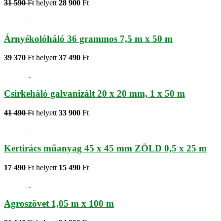
31 590
Ft
helyett
28 900
Ft
Árnyékolóháló 36 grammos 7,5 m x 50 m
39 370
Ft
helyett
37 490
Ft
Csirkeháló galvanizált 20 x 20 mm, 1 x 50 m
41 490
Ft
helyett
33 900
Ft
Kertirács műanyag 45 x 45 mm ZÖLD 0,5 x 25 m
17 490
Ft
helyett
15 490
Ft
Agroszövet 1,05 m x 100 m