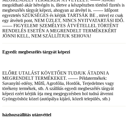
megoldható akár hétvégén is, illetve a készpénzben történő fizetés is
megbeszélés tárgyát képezi, ahogyan az átvétel is. ------- Időpont
egyeztetés SZÜKSÉGES és kérjük TARTSÁK BE , mivel ez csak
egy átvételi pont, NEM ÜZLET, NINCS NYITVATARTÁSI IDŐ.
------- FIGYELEM! SZEMÉLYES ÁTVÉTELLEL TÖRTÉNT
RENDELÉS ESETÉN A MEGRENDELT TERMÉKEKÉRT
JÖNNI KELL, NEM SZÁLLÍTJUK SEHOVA!
Egyedi: megbeszélés tárgyát képezi
ELŐRE UTALÁST KÖVETŐEN TUDJUK ÁTADNI A
MEGRENDELT TERMÉKEKET. ------- Példatermékek:
Savanyító edény, Műfű, Agrofólia, Hordók, Terjedelmes vagy
törékeny termékek, stb. A szállítás egyedi megbeszélés tárgyát
képezi ezért kérjük írja meg megjegyzésben hol tudná átvenni
Gyöngyöshöz közel (autópálya kijáró, közeli település, stb.)
házhozszállítás utánvéttel