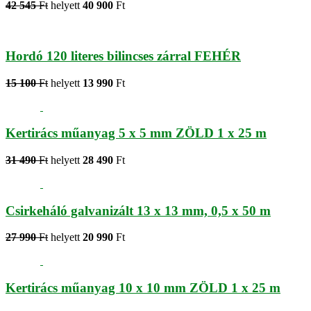
42 545
Ft
helyett
40 900
Ft
Hordó 120 literes bilincses zárral FEHÉR
15 100
Ft
helyett
13 990
Ft
Kertirács műanyag 5 x 5 mm ZÖLD 1 x 25 m
31 490
Ft
helyett
28 490
Ft
Csirkeháló galvanizált 13 x 13 mm, 0,5 x 50 m
27 990
Ft
helyett
20 990
Ft
Kertirács műanyag 10 x 10 mm ZÖLD 1 x 25 m