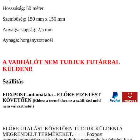
Hosszúság: 50 méter
Szembőség: 150 mm x 150 mm
Anyagvastagság: 2,5 mm
Aynaga: horganyzott acél
A VADHÁLÓT NEM TUDJUK FUTÁRRAL
KÜLDENI!
Szállítás
FOXPOST automatába - ELŐRE FIZETÉST
KÖVETŐEN
(Ehhez a termékhez ez a szállítási mód
nem választható!)
ELŐRE UTALÁST KÖVETŐEN TUDJUK KÜLDENI A
MEGRENDELT TERMÉKEKET. ------- Foxpost
csomagautomatába csak akkor tudjuk a megrendelést feladni, ha a