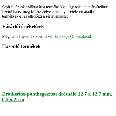
Saját futárunk szállítja ki a termék(ek)et, így nála lehet átvételkor
fizetni ha ez meg lett beszélve előzőleg. Tételesen átadja a
termék(ek)et és ellenőrzi a sértetlenségét.
Vásárlói értékelések
Még nem értékelték a terméket!
Értékelje Ön elsőként!
Hasonló termékek
Drótkerítés ponthegesztett drótháló 12,7 x 12,7 mm,
0,5 x 25 m