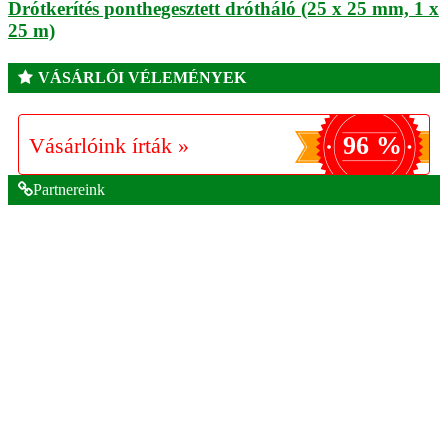
Drótkerítés ponthegesztett drótháló (25 x 25 mm, 1 x
25 m)
VÁSÁRLÓI VÉLEMÉNYEK
96 %
Vásárlóink írták »
Partnereink