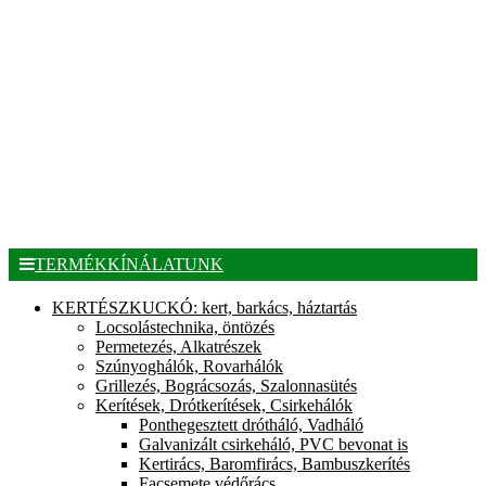
TERMÉKKÍNÁLATUNK
KERTÉSZKUCKÓ: kert, barkács, háztartás
Locsolástechnika, öntözés
Permetezés, Alkatrészek
Szúnyoghálók, Rovarhálók
Grillezés, Bográcsozás, Szalonnasütés
Kerítések, Drótkerítések, Csirkehálók
Ponthegesztett drótháló, Vadháló
Galvanizált csirkeháló, PVC bevonat is
Kertirács, Baromfirács, Bambuszkerítés
Facsemete védőrács