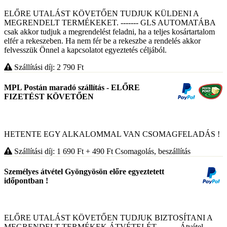
ELŐRE UTALÁST KÖVETŐEN TUDJUK KÜLDENI A
MEGRENDELT TERMÉKEKET. ------- GLS AUTOMATÁBA
csak akkor tudjuk a megrendelést feladni, ha a teljes kosártartalom
elfér a rekeszeben. Ha nem fér be a rekeszbe a rendelés akkor
felvesszük Önnel a kapcsolatot egyeztetés céljából.
Szállítási díj: 2 790
Ft
MPL Postán maradó szállítás - ELŐRE
FIZETÉST KÖVETŐEN
HETENTE EGY ALKALOMMAL VAN CSOMAGFELADÁS !
Szállítási díj: 1 690
Ft
+ 490
Ft
Csomagolás, beszállítás
Személyes átvétel Gyöngyösön előre egyeztetett
időpontban !
ELŐRE UTALÁST KÖVETŐEN TUDJUK BIZTOSÍTANI A
MEGRENDELT TERMÉKEK ÁTVÉTELÉT. ------- Átvétel