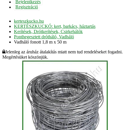
Bejelentkezés
Regisztráció
kerteszkucko.hu
KERTÉSZKUCKÓ: kert, barkács, háztartás
Kerítések, Drótkerítések, Csirkehálók
Ponthegesztett drótháló, Vadháló
Vadháló fonott 1,8 m x 50 m
Jelenleg az áruház átalakítás miatt nem tud rendeléseket fogadni.
Megértésüket köszönjük.