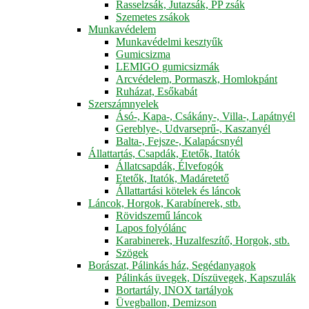
Rasselzsák, Jutazsák, PP zsák
Szemetes zsákok
Munkavédelem
Munkavédelmi kesztyűk
Gumicsizma
LEMIGO gumicsizmák
Arcvédelem, Pormaszk, Homlokpánt
Ruházat, Esőkabát
Szerszámnyelek
Ásó-, Kapa-, Csákány-, Villa-, Lapátnyél
Gereblye-, Udvarseprű-, Kaszanyél
Balta-, Fejsze-, Kalapácsnyél
Állattartás, Csapdák, Etetők, Itatók
Állatcsapdák, Élvefogók
Etetők, Itatók, Madáretető
Állattartási kötelek és láncok
Láncok, Horgok, Karabínerek, stb.
Rövidszemű láncok
Lapos folyólánc
Karabinerek, Huzalfeszítő, Horgok, stb.
Szögek
Borászat, Pálinkás ház, Segédanyagok
Pálinkás üvegek, Díszüvegek, Kapszulák
Bortartály, INOX tartályok
Üvegballon, Demizson