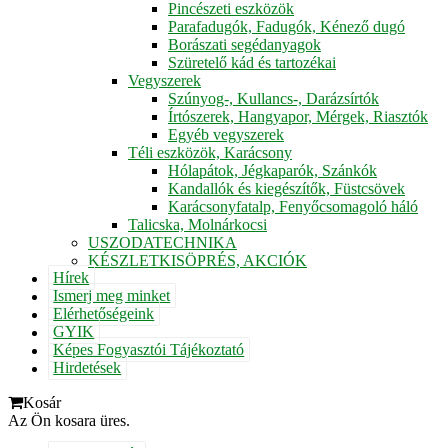
Pincészeti eszközök
Parafadugók, Fadugók, Kénező dugó
Borászati segédanyagok
Szüretelő kád és tartozékai
Vegyszerek
Szúnyog-, Kullancs-, Darázsírtók
Írtószerek, Hangyapor, Mérgek, Riasztók
Egyéb vegyszerek
Téli eszközök, Karácsony
Hólapátok, Jégkaparók, Szánkók
Kandallók és kiegészítők, Füstcsövek
Karácsonyfatalp, Fenyőcsomagoló háló
Talicska, Molnárkocsi
USZODATECHNIKA
KÉSZLETKISÖPRÉS, AKCIÓK
Hírek
Ismerj meg minket
Elérhetőségeink
GYIK
Képes Fogyasztói Tájékoztató
Hirdetések
Kosár
Az Ön kosara üres.