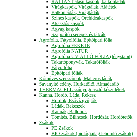
RATTAN hatású kaspók, balkonládák
Virágkaspók, Virágtálak, Alátétek
Balkonládák, Virágládák
Színes kaspók, Orchideakaspók
Akasztós kaspók
Agyag kaspók
Szaporító cserepek és tálcák
Agrofólia, Fátyolfólia, Építőipari fólia
Agrofólia FEKETE
Agrofólia NATÚR
Agrofólia UV ÁLLÓ FÓLIA (fénystabil)
Takartóponyvák, Takarófóliák
Fátyolfólia
Építőipari fóliák
Kőműves szerszámok, Malteros ládák
Savanyító edény, Hurkatöltő, Almadaráló
THERMACELL szúnyogriasztó készülékek
Kanna, Hordó, Láda, Rekesz
Hordók, Esővízgyűjtők
Ládák, Rekeszek
Kannák, Ballonok
Tömítés, Bilincsek, Hordózár, Hordótetők
Zsákok
PE Zsákok
BIO zsákok (biológiailag lebomló zsákok)