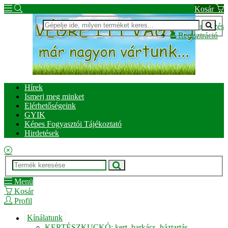
Kosár
Bejelentkezés
Regisztráció
Hírek
Ismerj meg minket
Elérhetőségeink
GYIK
Képes Fogyasztói Tájékoztató
Hirdetések
Menü
Kosár
Profil
Kínálatunk
KERTÉSZKUCKÓ: kert, barkács, háztartás