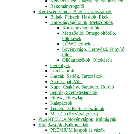
Kenderzsineg, Jutazsineg, Pamuzsineg
Rakományrögzítő
Kerti szerszámok, Barkács szerszámok
Balták, Fejszék, Hasítók, Ékek
Karos ágvágó ollók, Metszőollók
Karos ágvágó ollók
Metszőolló, Omega oltóolló,
Oltókések
LÖWE termékek
Sövényvágó, Hernyózó, Fűnyíró
ollók
Ollótartozékok, Oltókések
Gereblyék
Lombseprűk
Kaszák, Sarlók, Tartozékok
Ásó, Lapát, Villa
Kapa, Csákány, Saraboló, Horoló
Seprűk, Szemeteslapátok
Fűrész, Fűrészlap
Kalapácsok
Temetői és Kerti szerszámok
Macséta (Bozótvágó kés)
PLANTELLA Növénytápok, Műtrágyák
Virágkaspók, Balkonládák
PRÉMIUM kaspók és vázák