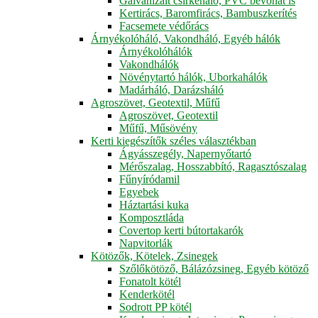
Galvanizált csirkeháló, PVC bevonat is
Kertirács, Baromfirács, Bambuszkerítés
Facsemete védőrács
Árnyékolóháló, Vakondháló, Egyéb hálók
Árnyékolóhálók
Vakondhálók
Növénytartó hálók, Uborkahálók
Madárháló, Darázsháló
Agroszövet, Geotextil, Műfű
Agroszövet, Geotextil
Műfű, Műsövény
Kerti kiegészítők széles választékban
Ágyásszegély, Napernyőtartó
Mérőszalag, Hosszabbító, Ragasztószalag
Fűnyíródamil
Egyebek
Háztartási kuka
Komposztláda
Covertop kerti bútortakarók
Napvitorlák
Kötözők, Kötelek, Zsinegek
Szőlőkötöző, Bálázózsineg, Egyéb kötöző
Fonatolt kötél
Kenderkötél
Sodrott PP kötél