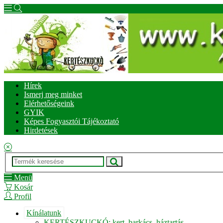
Hírek
Ismerj meg minket
Elérhetőségeink
GYIK
Képes Fogyasztói Tájékoztató
Hirdetések
Menü
Kosár
Profil
Kínálatunk
KERTÉSZKUCKÓ: kert, barkács, háztartás