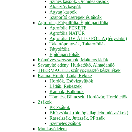
Színes kaspók, Orchideakaspók
Akasztós kaspók
Agyag kaspók
Szaporító cserepek és tálcák
Agrofólia, Fátyolfólia, Építőipari fólia
Agrofólia FEKETE
Agrofólia NATÚR
Agrofólia UV ÁLLÓ FÓLIA (fénystabil)
Takartóponyvák, Takarófóliák
Fátyolfólia
Építőipari fóliák
Kőműves szerszámok, Malteros ládák
Savanyító edény, Hurkatöltő, Almadaráló
THERMACELL szúnyogriasztó készülékek
Kanna, Hordó, Láda, Rekesz
Hordók, Esővízgyűjtők
Ládák, Rekeszek
Kannák, Ballonok
Tömítés, Bilincsek, Hordózár, Hordótetők
Zsákok
PE Zsákok
BIO zsákok (biológiailag lebomló zsákok)
Rasselzsák, Jutazsák, PP zsák
Szemetes zsákok
Munkavédelem