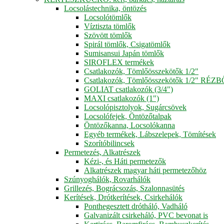
Locsolástechnika, öntözés
Locsolótömlők
Víztiszta tömlők
Szövött tömlők
Spirál tömlők, Csigatömlők
Sumisansui Japán tömlők
SIROFLEX termékek
Csatlakozók, Tömlőösszekötők 1/2"
Csatlakozók, Tömlőösszekötők 1/2" RÉZ
GOLIAT csatlakozók (3/4")
MAXI csatlakozók (1")
Locsolópisztolyok, Sugárcsövek
Locsolófejek, Öntözőtalpak
Öntözőkanna, Locsolókanna
Egyéb termékek, Lábszelepek, Tömítések
Szorítóbilincsek
Permetezés, Alkatrészek
Kézi-, és Háti permetezők
Alkatrészek magyar háti permetezőhöz
Szúnyoghálók, Rovarhálók
Grillezés, Bográcsozás, Szalonnasütés
Kerítések, Drótkerítések, Csirkehálók
Ponthegesztett drótháló, Vadháló
Galvanizált csirkeháló, PVC bevonat is