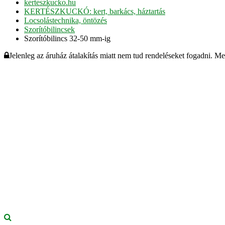
kerteszkucko.hu
KERTÉSZKUCKÓ: kert, barkács, háztartás
Locsolástechnika, öntözés
Szorítóbilincsek
Szorítóbilincs 32-50 mm-ig
Jelenleg az áruház átalakítás miatt nem tud rendeléseket fogadni. M