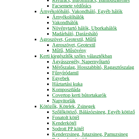
Kertirács, Baromfirács, Bambuszkerítés
Facsemete védőrács
Árnyékolóháló, Vakondháló, Egyéb hálók
Árnyékolóhálók
Vakondhálók
Növénytartó hálók, Uborkahálók
Madárháló, Darázsháló
Agroszövet, Geotextil, Műfű
Agroszövet, Geotextil
Műfű, Műsövény
Kerti kiegészítők széles választékban
Ágyásszegély, Napernyőtartó
Mérőszalag, Hosszabbító, Ragasztószalag
Fűnyíródamil
Egyebek
Háztartási kuka
Komposztláda
Covertop kerti bútortakarók
Napvitorlák
Kötözők, Kötelek, Zsinegek
Szőlőkötöző, Bálázózsineg, Egyéb kötöző
Fonatolt kötél
Kenderkötél
Sodrott PP kötél
Kenderzsineg, Jutazsineg, Pamuzsineg