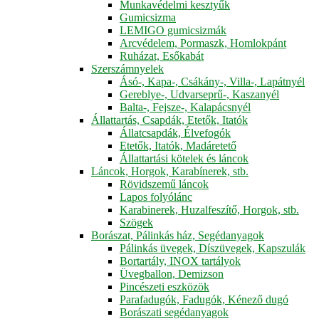
Munkavédelmi kesztyűk
Gumicsizma
LEMIGO gumicsizmák
Arcvédelem, Pormaszk, Homlokpánt
Ruházat, Esőkabát
Szerszámnyelek
Ásó-, Kapa-, Csákány-, Villa-, Lapátnyél
Gereblye-, Udvarseprű-, Kaszanyél
Balta-, Fejsze-, Kalapácsnyél
Állattartás, Csapdák, Etetők, Itatók
Állatcsapdák, Élvefogók
Etetők, Itatók, Madáretető
Állattartási kötelek és láncok
Láncok, Horgok, Karabínerek, stb.
Rövidszemű láncok
Lapos folyólánc
Karabinerek, Huzalfeszítő, Horgok, stb.
Szögek
Borászat, Pálinkás ház, Segédanyagok
Pálinkás üvegek, Díszüvegek, Kapszulák
Bortartály, INOX tartályok
Üvegballon, Demizson
Pincészeti eszközök
Parafadugók, Fadugók, Kénező dugó
Borászati segédanyagok