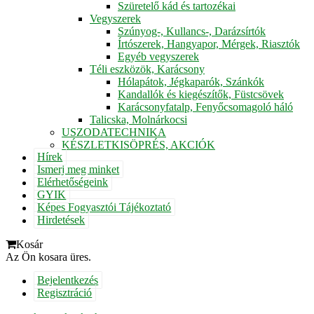
Szüretelő kád és tartozékai
Vegyszerek
Szúnyog-, Kullancs-, Darázsírtók
Írtószerek, Hangyapor, Mérgek, Riasztók
Egyéb vegyszerek
Téli eszközök, Karácsony
Hólapátok, Jégkaparók, Szánkók
Kandallók és kiegészítők, Füstcsövek
Karácsonyfatalp, Fenyőcsomagoló háló
Talicska, Molnárkocsi
USZODATECHNIKA
KÉSZLETKISÖPRÉS, AKCIÓK
Hírek
Ismerj meg minket
Elérhetőségeink
GYIK
Képes Fogyasztói Tájékoztató
Hirdetések
Kosár
Az Ön kosara üres.
Bejelentkezés
Regisztráció