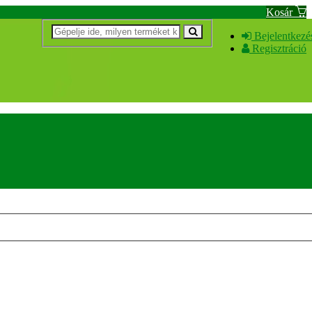
Kosár
Bejelentkezé
Regisztráció