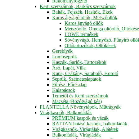
Rakományrögzítő
Kerti szerszámok, Barkács szerszámok
Balták, Fejszék, Hasítók, Ékek
Karos ágvágó ollók, Metszőollók
Karos ágvágó ollók
Metszőolló, Omega oltóolló, Oltókés
LÖWE termékek
Sövényvágó, Hernyózó, Fűnyíró olló
Ollótartozékok, Oltókések
Gereblyék
Lombseprűk
Kaszák, Sarlók, Tartozékok
Ásó, Lapát, Villa
Kapa, Csákány, Saraboló, Horoló
Seprűk, Szemeteslapátok
Fűrész, Fűrészlap
Kalapácsok
Temetői és Kerti szerszámok
Macséta (Bozótvágó kés)
PLANTELLA Növénytápok, Műtrágyák
Virágkaspók, Balkonládák
PRÉMIUM kaspók és vázák
RATTAN hatású kaspók, balkonládák
Virágkaspók, Virágtálak, Alátétek
Balkonládák, Virágládák