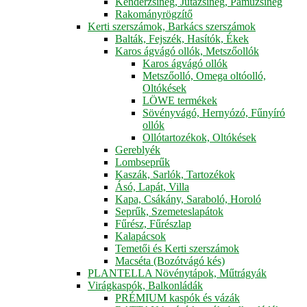
Kenderzsineg, Jutazsineg, Pamuzsineg
Rakományrögzítő
Kerti szerszámok, Barkács szerszámok
Balták, Fejszék, Hasítók, Ékek
Karos ágvágó ollók, Metszőollók
Karos ágvágó ollók
Metszőolló, Omega oltóolló,
Oltókések
LÖWE termékek
Sövényvágó, Hernyózó, Fűnyíró
ollók
Ollótartozékok, Oltókések
Gereblyék
Lombseprűk
Kaszák, Sarlók, Tartozékok
Ásó, Lapát, Villa
Kapa, Csákány, Saraboló, Horoló
Seprűk, Szemeteslapátok
Fűrész, Fűrészlap
Kalapácsok
Temetői és Kerti szerszámok
Macséta (Bozótvágó kés)
PLANTELLA Növénytápok, Műtrágyák
Virágkaspók, Balkonládák
PRÉMIUM kaspók és vázák