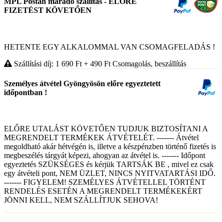
MPL Postán maradó szállítás - ELŐRE
FIZETÉST KÖVETŐEN
HETENTE EGY ALKALOMMAL VAN CSOMAGFELADÁS !
Szállítási díj: 1 690
Ft
+ 490
Ft
Csomagolás, beszállítás
Személyes átvétel Gyöngyösön előre egyeztetett
időpontban !
ELŐRE UTALÁST KÖVETŐEN TUDJUK BIZTOSÍTANI A
MEGRENDELT TERMÉKEK ÁTVÉTELÉT. ------- Átvétel
megoldható akár hétvégén is, illetve a készpénzben történő fizetés is
megbeszélés tárgyát képezi, ahogyan az átvétel is. ------- Időpont
egyeztetés SZÜKSÉGES és kérjük TARTSÁK BE , mivel ez csak
egy átvételi pont, NEM ÜZLET, NINCS NYITVATARTÁSI IDŐ.
------- FIGYELEM! SZEMÉLYES ÁTVÉTELLEL TÖRTÉNT
RENDELÉS ESETÉN A MEGRENDELT TERMÉKEKÉRT
JÖNNI KELL, NEM SZÁLLÍTJUK SEHOVA!