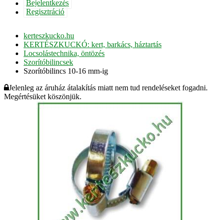
Bejelentkezés
Regisztráció
kerteszkucko.hu
KERTÉSZKUCKÓ: kert, barkács, háztartás
Locsolástechnika, öntözés
Szorítóbilincsek
Szorítóbilincs 10-16 mm-ig
Jelenleg az áruház átalakítás miatt nem tud rendeléseket fogadni.
Megértésüket köszönjük.