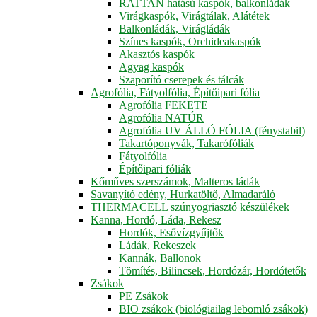
RATTAN hatású kaspók, balkonládák
Virágkaspók, Virágtálak, Alátétek
Balkonládák, Virágládák
Színes kaspók, Orchideakaspók
Akasztós kaspók
Agyag kaspók
Szaporító cserepek és tálcák
Agrofólia, Fátyolfólia, Építőipari fólia
Agrofólia FEKETE
Agrofólia NATÚR
Agrofólia UV ÁLLÓ FÓLIA (fénystabil)
Takartóponyvák, Takarófóliák
Fátyolfólia
Építőipari fóliák
Kőműves szerszámok, Malteros ládák
Savanyító edény, Hurkatöltő, Almadaráló
THERMACELL szúnyogriasztó készülékek
Kanna, Hordó, Láda, Rekesz
Hordók, Esővízgyűjtők
Ládák, Rekeszek
Kannák, Ballonok
Tömítés, Bilincsek, Hordózár, Hordótetők
Zsákok
PE Zsákok
BIO zsákok (biológiailag lebomló zsákok)