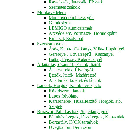
Rasselzsák, Jutazsák, PP zsák
Szemetes zsákok
Munkavédelem
Munkavédelmi kesztyűk
Gumicsizma
LEMIGO gumicsizmák
Arcvédelem, Pormaszk, Homlokpánt
Ruházat, Esőkabát
Szerszámnyelek
Ásó-, Kapa-, Csákány-, Villa-, Lapátnyél
Gereblye-, Udvarseprű-, Kaszanyél
Balta-, Fejsze-, Kalapácsnyél
Állattartás, Csapdák, Etetők, Itatók
Állatcsapdák, Élvefogók
Etetők, Itatók, Madáretető
Állattartási kötelek és láncok
Láncok, Horgok, Karabínerek, stb.
Rövidszemű láncok
Lapos folyólánc
Karabinerek, Huzalfeszítő, Horgok, stb.
Szögek
Borászat, Pálinkás ház, Segédanyagok
Pálinkás üvegek, Díszüvegek, Kapszulák
Bortartály, INOX tartályok
Üvegballon, Demizson