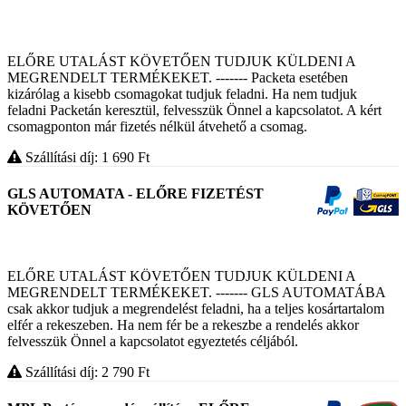
ELŐRE UTALÁST KÖVETŐEN TUDJUK KÜLDENI A
MEGRENDELT TERMÉKEKET. ------- Packeta esetében
kizárólag a kisebb csomagokat tudjuk feladni. Ha nem tudjuk
feladni Packetán keresztül, felvesszük Önnel a kapcsolatot. A kért
csomagponton már fizetés nélkül átvehető a csomag.
Szállítási díj: 1 690
Ft
GLS AUTOMATA - ELŐRE FIZETÉST
KÖVETŐEN
ELŐRE UTALÁST KÖVETŐEN TUDJUK KÜLDENI A
MEGRENDELT TERMÉKEKET. ------- GLS AUTOMATÁBA
csak akkor tudjuk a megrendelést feladni, ha a teljes kosártartalom
elfér a rekeszeben. Ha nem fér be a rekeszbe a rendelés akkor
felvesszük Önnel a kapcsolatot egyeztetés céljából.
Szállítási díj: 2 790
Ft