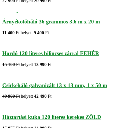
27 990
Ft
helyett
20 990
Ft
Árnyékolóháló 36 grammos 3,6 m x 20 m
11 400
Ft
helyett
9 400
Ft
Hordó 120 literes bilincses zárral FEHÉR
15 100
Ft
helyett
13 990
Ft
Csirkeháló galvanizált 13 x 13 mm, 1 x 50 m
49 900
Ft
helyett
42 490
Ft
Háztartási kuka 120 literes kerekes ZÖLD