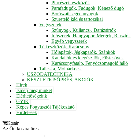
Pincészeti eszközök
Parafadugók, Fadugók, Kénező dugó
Borászati segédanyagok
Szüretelő kád és tartozékai
Vegyszerek
Szúnyog-, Kullancs-, Darázsírtók
Írtószerek, Hangyapor, Mérgek, Riasztók
Egyéb vegyszerek
Téli eszközök, Karácsony
Hólapátok, Jégkaparók, Szánkók
Kandallók és kiegészítők, Füstcsövek
Karácsonyfatalp, Fenyőcsomagoló háló
Talicska, Molnárkocsi
USZODATECHNIKA
KÉSZLETKISÖPRÉS, AKCIÓK
Hírek
Ismerj meg minket
Elérhetőségeink
GYIK
Képes Fogyasztói Tájékoztató
Hirdetések
Kosár
Az Ön kosara üres.