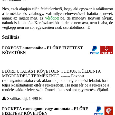
Nos, ezek alapján talán feltételezhető, hogy aki egyszer is találkozott
a termékkel és valahogy, valamilyen elnevezéssel halotta a nevét,
annak az ragadt meg, az
vésődött
be, de mindegy hogyan hívjuk,
nálunk is kapható a Kertészkuckóban, de se nem ava, nem is aba, de
végképp nem awab, egyszerűen csak szorítóbilincs. :D
Szállítás
FOXPOST automatába - ELŐRE FIZETÉST
KÖVETŐEN
ELŐRE UTALÁST KÖVETŐEN TUDJUK KÜLDENI A
MEGRENDELT TERMÉKEKET. ------- Foxpost
csomagautomatába csak akkor tudjuk a megrendelést feladni, ha a
teljes kosártartalom elfér a rekeszeben. Ha nem fér be a rekeszbe a
rendelés akkor felvesszük Önnel a kapcsolatot egyeztetés céljából.
Szállítási díj: 1 490
Ft
PACKETA csomagpont vagy automata - ELŐRE
FIZETÉST KÖVETŐEN