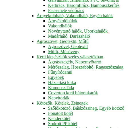
Galvanizált csirkeháló, PVC bevonat is
Kertirács, Baromfirács, Bambuszkerítés
Facsemete védőrács
Árnyékolóháló, Vakondháló, Egyéb hálók
Árnyékolóhálók
Vakondhálók
Növénytartó hálók, Uborkahálók
Madárháló, Darázsháló
Agroszövet, Geotextil, Műfű
Agroszövet, Geotextil
Műfű, Műsövény
Kerti kiegészítők széles választékban
Ágyásszegély, Napernyőtartó
Mérőszalag, Hosszabbító, Ragasztószalag
Fűnyíródamil
Egyebek
Háztartási kuka
Komposztláda
Covertop kerti bútortakarók
Napvitorlák
Kötözők, Kötelek, Zsinegek
Szőlőkötöző, Bálázózsineg, Egyéb kötöző
Fonatolt kötél
Kenderkötél
Sodrott PP kötél