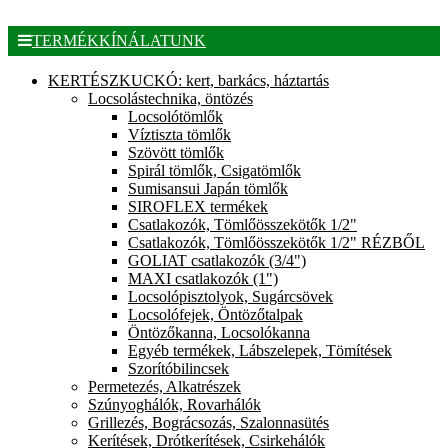
TERMÉKKÍNÁLATUNK
KERTÉSZKUCKÓ: kert, barkács, háztartás
Locsolástechnika, öntözés
Locsolótömlők
Víztiszta tömlők
Szövött tömlők
Spirál tömlők, Csigatömlők
Sumisansui Japán tömlők
SIROFLEX termékek
Csatlakozók, Tömlőösszekötők 1/2"
Csatlakozók, Tömlőösszekötők 1/2" RÉZBŐL
GOLIAT csatlakozók (3/4")
MAXI csatlakozók (1")
Locsolópisztolyok, Sugárcsövek
Locsolófejek, Öntözőtalpak
Öntözőkanna, Locsolókanna
Egyéb termékek, Lábszelepek, Tömítések
Szorítóbilincsek
Permetezés, Alkatrészek
Szúnyoghálók, Rovarhálók
Grillezés, Bográcsozás, Szalonnasütés
Kerítések, Drótkerítések, Csirkehálók