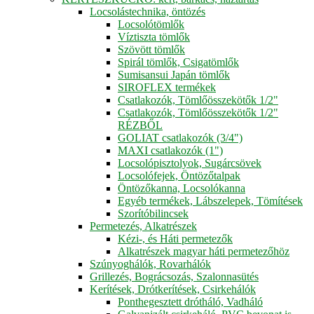
Locsolástechnika, öntözés
Locsolótömlők
Víztiszta tömlők
Szövött tömlők
Spirál tömlők, Csigatömlők
Sumisansui Japán tömlők
SIROFLEX termékek
Csatlakozók, Tömlőösszekötők 1/2"
Csatlakozók, Tömlőösszekötők 1/2"
RÉZBŐL
GOLIAT csatlakozók (3/4")
MAXI csatlakozók (1")
Locsolópisztolyok, Sugárcsövek
Locsolófejek, Öntözőtalpak
Öntözőkanna, Locsolókanna
Egyéb termékek, Lábszelepek, Tömítések
Szorítóbilincsek
Permetezés, Alkatrészek
Kézi-, és Háti permetezők
Alkatrészek magyar háti permetezőhöz
Szúnyoghálók, Rovarhálók
Grillezés, Bográcsozás, Szalonnasütés
Kerítések, Drótkerítések, Csirkehálók
Ponthegesztett drótháló, Vadháló