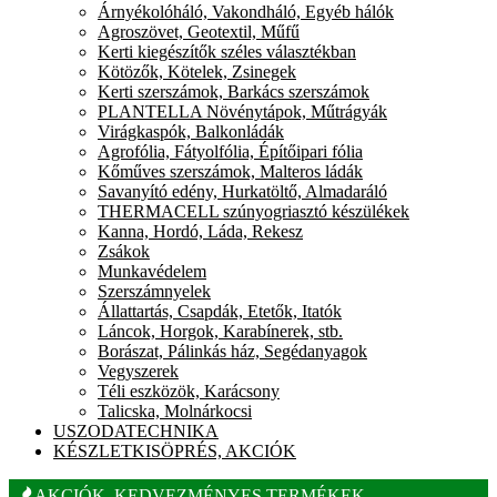
Árnyékolóháló, Vakondháló, Egyéb hálók
Agroszövet, Geotextil, Műfű
Kerti kiegészítők széles választékban
Kötözők, Kötelek, Zsinegek
Kerti szerszámok, Barkács szerszámok
PLANTELLA Növénytápok, Műtrágyák
Virágkaspók, Balkonládák
Agrofólia, Fátyolfólia, Építőipari fólia
Kőműves szerszámok, Malteros ládák
Savanyító edény, Hurkatöltő, Almadaráló
THERMACELL szúnyogriasztó készülékek
Kanna, Hordó, Láda, Rekesz
Zsákok
Munkavédelem
Szerszámnyelek
Állattartás, Csapdák, Etetők, Itatók
Láncok, Horgok, Karabínerek, stb.
Borászat, Pálinkás ház, Segédanyagok
Vegyszerek
Téli eszközök, Karácsony
Talicska, Molnárkocsi
USZODATECHNIKA
KÉSZLETKISÖPRÉS, AKCIÓK
AKCIÓK, KEDVEZMÉNYES TERMÉKEK