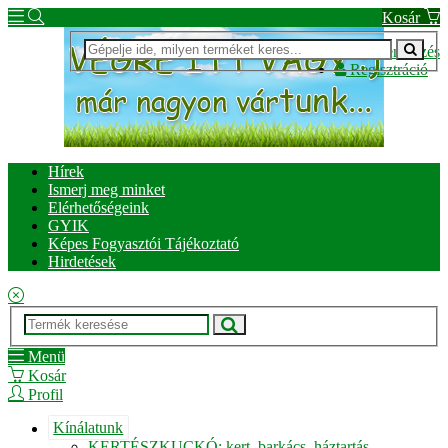
Kosár
Bejelentkezés
Regisztráció
Hírek
Ismerj meg minket
Elérhetőségeink
GYIK
Képes Fogyasztói Tájékoztató
Hirdetések
Menü
Kosár
Profil
Kínálatunk
KERTÉSZKUCKÓ: kert, barkács, háztartás