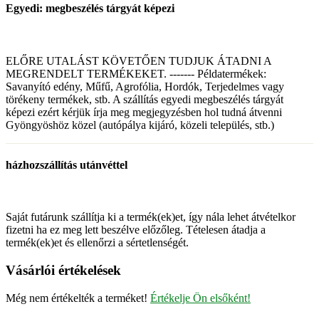
Egyedi: megbeszélés tárgyát képezi
ELŐRE UTALÁST KÖVETŐEN TUDJUK ÁTADNI A
MEGRENDELT TERMÉKEKET. ------- Példatermékek:
Savanyító edény, Műfű, Agrofólia, Hordók, Terjedelmes vagy
törékeny termékek, stb. A szállítás egyedi megbeszélés tárgyát
képezi ezért kérjük írja meg megjegyzésben hol tudná átvenni
Gyöngyöshöz közel (autópálya kijáró, közeli település, stb.)
házhozszállítás utánvéttel
Saját futárunk szállítja ki a termék(ek)et, így nála lehet átvételkor
fizetni ha ez meg lett beszélve előzőleg. Tételesen átadja a
termék(ek)et és ellenőrzi a sértetlenségét.
Vásárlói értékelések
Még nem értékelték a terméket!
Értékelje Ön elsőként!