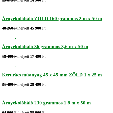
15 875
Ft
helyett
14 900
Ft
Árnyékolóháló ZÖLD 160 grammos 2 m x 50 m
48 260
Ft
helyett
45 900
Ft
Árnyékolóháló 36 grammos 3,6 m x 50 m
18 400
Ft
helyett
17 490
Ft
Kertirács műanyag 45 x 45 mm ZÖLD 1 x 25 m
31 490
Ft
helyett
28 490
Ft
Árnyékolóháló 230 grammos 1,8 m x 50 m
64 900
Ft
helyett
58 900
Ft