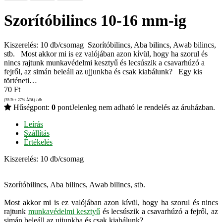
Szorítóbilincs 10-16 mm-ig
Kiszerelés: 10 db/csomag Szorítóbilincs, Aba bilincs, Awab bilincs,
stb. Most akkor mi is ez valójában azon kívül, hogy ha szorul és
nincs rajtunk munkavédelmi kesztyű és lecsúszik a csavarhúzó a
fejről, az simán beleáll az ujjunkba és csak kiabálunk? Egy kis
történeti…
70
Ft
(55
Ft
+ 27% ÁFA) / db
Hűségpont:
0
pont
Jelenleg nem adható le rendelés az áruházban.
Leírás
Szállítás
Értékelés
Kiszerelés: 10 db/csomag
Szorítóbilincs, Aba bilincs, Awab bilincs, stb.
Most akkor mi is ez valójában azon kívül, hogy ha szorul és nincs
rajtunk
munkavédelmi kesztyű
és lecsúszik a csavarhúzó a fejről, az
simán beleáll az ujjunkba és csak kiabálunk?