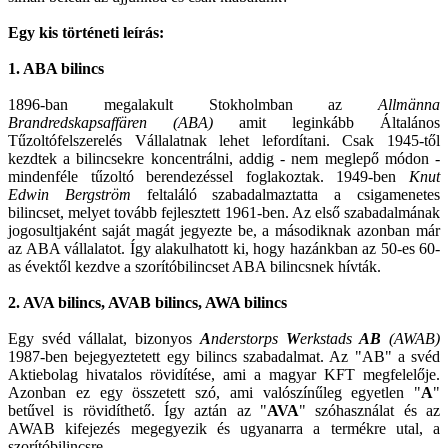
Egy kis történeti leírás:
1. ABA bilincs
1896-ban megalakult Stokholmban az
Allmänna
Brandredskapsaffären (ABA)
amit leginkább Általános
Tűzoltófelszerelés Vállalatnak lehet lefordítani. Csak 1945-től
kezdtek a bilincsekre koncentrálni, addig - nem meglepő módon -
mindenféle tűzoltó berendezéssel foglakoztak. 1949-ben
Knut
Edwin Bergström
feltaláló szabadalmaztatta a csigamenetes
bilincset, melyet tovább fejlesztett 1961-ben. Az első szabadalmának
jogosultjaként saját magát jegyezte be, a másodiknak azonban már
az ABA vállalatot. Így alakulhatott ki, hogy hazánkban az 50-es 60-
as évektől kezdve a szorítóbilincset ABA bilincsnek hívták.
2. AVA bilincs, AVAB bilincs, AWA bilincs
Egy svéd vállalat, bizonyos
A
nderstorps
W
erkstads
AB
(AWAB)
1987-ben bejegyeztetett egy bilincs szabadalmat. Az "AB" a svéd
Aktiebolag hivatalos rövidítése, ami a magyar KFT megfelelője.
Azonban ez egy összetett szó, ami valószínűleg egyetlen "
A
"
betűvel is rövidíthető. Így aztán az "
AVA
" szóhasználat és az
AWAB kifejezés megegyezik és ugyanarra a termékre utal, a
szorítóbilincsre.