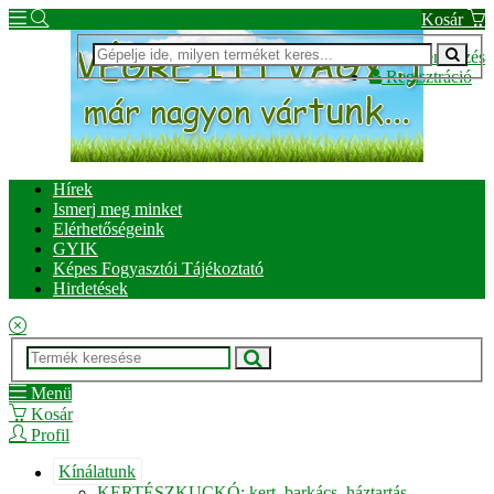
Kosár
Bejelentkezés
Regisztráció
Hírek
Ismerj meg minket
Elérhetőségeink
GYIK
Képes Fogyasztói Tájékoztató
Hirdetések
Menü
Kosár
Profil
Kínálatunk
KERTÉSZKUCKÓ: kert, barkács, háztartás