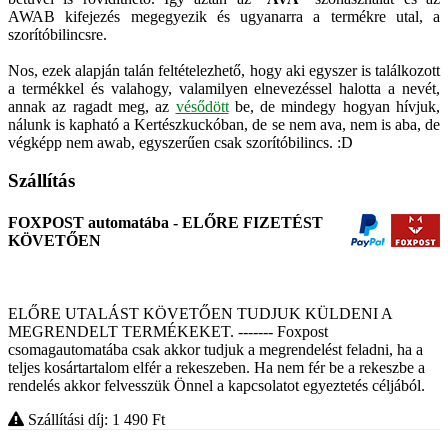
AWAB kifejezés megegyezik és ugyanarra a termékre utal, a
szorítóbilincsre.
Nos, ezek alapján talán feltételezhető, hogy aki egyszer is találkozott
a termékkel és valahogy, valamilyen elnevezéssel halotta a nevét,
annak az ragadt meg, az
vésődött
be, de mindegy hogyan hívjuk,
nálunk is kapható a Kertészkuckóban, de se nem ava, nem is aba, de
végképp nem awab, egyszerűen csak szorítóbilincs. :D
Szállítás
FOXPOST automatába - ELŐRE FIZETÉST
KÖVETŐEN
ELŐRE UTALÁST KÖVETŐEN TUDJUK KÜLDENI A
MEGRENDELT TERMÉKEKET. ------- Foxpost
csomagautomatába csak akkor tudjuk a megrendelést feladni, ha a
teljes kosártartalom elfér a rekeszeben. Ha nem fér be a rekeszbe a
rendelés akkor felvesszük Önnel a kapcsolatot egyeztetés céljából.
Szállítási díj: 1 490
Ft