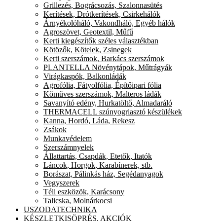
Grillezés, Bográcsozás, Szalonnasütés
Kerítések, Drótkerítések, Csirkehálók
Árnyékolóháló, Vakondháló, Egyéb hálók
Agroszövet, Geotextil, Műfű
Kerti kiegészítők széles választékban
Kötözők, Kötelek, Zsinegek
Kerti szerszámok, Barkács szerszámok
PLANTELLA Növénytápok, Műtrágyák
Virágkaspók, Balkonládák
Agrofólia, Fátyolfólia, Építőipari fólia
Kőműves szerszámok, Malteros ládák
Savanyító edény, Hurkatöltő, Almadaráló
THERMACELL szúnyogriasztó készülékek
Kanna, Hordó, Láda, Rekesz
Zsákok
Munkavédelem
Szerszámnyelek
Állattartás, Csapdák, Etetők, Itatók
Láncok, Horgok, Karabínerek, stb.
Borászat, Pálinkás ház, Segédanyagok
Vegyszerek
Téli eszközök, Karácsony
Talicska, Molnárkocsi
USZODATECHNIKA
KÉSZLETKISÖPRÉS, AKCIÓK