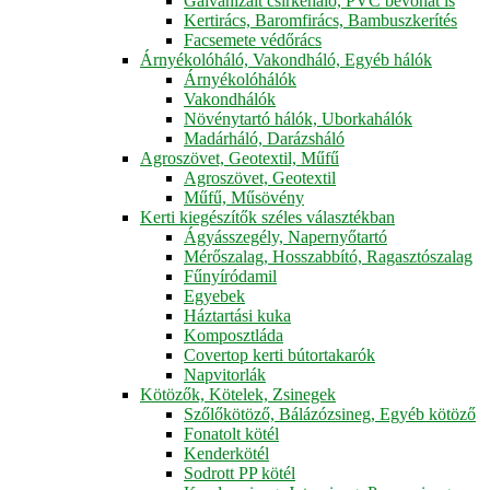
Galvanizált csirkeháló, PVC bevonat is
Kertirács, Baromfirács, Bambuszkerítés
Facsemete védőrács
Árnyékolóháló, Vakondháló, Egyéb hálók
Árnyékolóhálók
Vakondhálók
Növénytartó hálók, Uborkahálók
Madárháló, Darázsháló
Agroszövet, Geotextil, Műfű
Agroszövet, Geotextil
Műfű, Műsövény
Kerti kiegészítők széles választékban
Ágyásszegély, Napernyőtartó
Mérőszalag, Hosszabbító, Ragasztószalag
Fűnyíródamil
Egyebek
Háztartási kuka
Komposztláda
Covertop kerti bútortakarók
Napvitorlák
Kötözők, Kötelek, Zsinegek
Szőlőkötöző, Bálázózsineg, Egyéb kötöző
Fonatolt kötél
Kenderkötél
Sodrott PP kötél