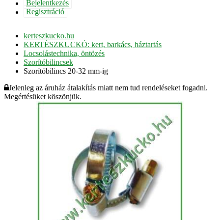
Bejelentkezés
Regisztráció
kerteszkucko.hu
KERTÉSZKUCKÓ: kert, barkács, háztartás
Locsolástechnika, öntözés
Szorítóbilincsek
Szorítóbilincs 20-32 mm-ig
Jelenleg az áruház átalakítás miatt nem tud rendeléseket fogadni.
Megértésüket köszönjük.