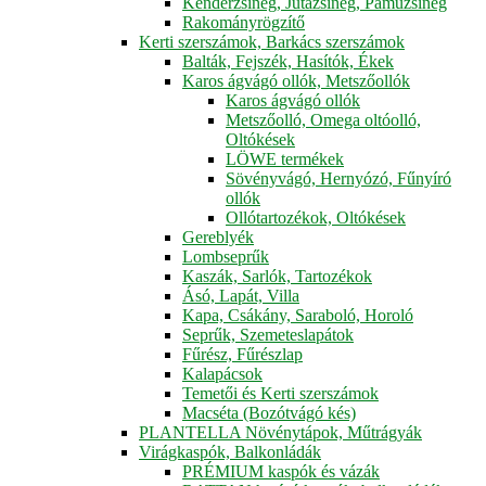
Kenderzsineg, Jutazsineg, Pamuzsineg
Rakományrögzítő
Kerti szerszámok, Barkács szerszámok
Balták, Fejszék, Hasítók, Ékek
Karos ágvágó ollók, Metszőollók
Karos ágvágó ollók
Metszőolló, Omega oltóolló,
Oltókések
LÖWE termékek
Sövényvágó, Hernyózó, Fűnyíró
ollók
Ollótartozékok, Oltókések
Gereblyék
Lombseprűk
Kaszák, Sarlók, Tartozékok
Ásó, Lapát, Villa
Kapa, Csákány, Saraboló, Horoló
Seprűk, Szemeteslapátok
Fűrész, Fűrészlap
Kalapácsok
Temetői és Kerti szerszámok
Macséta (Bozótvágó kés)
PLANTELLA Növénytápok, Műtrágyák
Virágkaspók, Balkonládák
PRÉMIUM kaspók és vázák