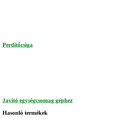
Perditőcsiga
Javító egységcsomag géphez
Hasonló termékek