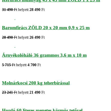
31 490
Ft
helyett
28 490
Ft
Baromfirács ZÖLD 20 x 20 mm 0,9 x 25 m
28 490
Ft
helyett
26 490
Ft
Árnyékolóháló 36 grammos 3,6 m x 10 m
5 715
Ft
helyett
4 700
Ft
Molnárkocsi 200 kg teherbírással
23 241
Ft
helyett
21 490
Ft
Hordó 60 literes menetes körmös tetővel