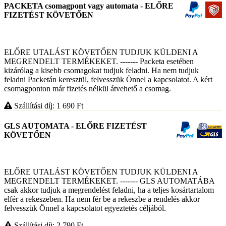
PACKETA csomagpont vagy automata - ELŐRE
FIZETÉST KÖVETŐEN
ELŐRE UTALÁST KÖVETŐEN TUDJUK KÜLDENI A
MEGRENDELT TERMÉKEKET. ------- Packeta esetében
kizárólag a kisebb csomagokat tudjuk feladni. Ha nem tudjuk
feladni Packetán keresztül, felvesszük Önnel a kapcsolatot. A kért
csomagponton már fizetés nélkül átvehető a csomag.
Szállítási díj: 1 690
Ft
GLS AUTOMATA - ELŐRE FIZETÉST
KÖVETŐEN
ELŐRE UTALÁST KÖVETŐEN TUDJUK KÜLDENI A
MEGRENDELT TERMÉKEKET. ------- GLS AUTOMATÁBA
csak akkor tudjuk a megrendelést feladni, ha a teljes kosártartalom
elfér a rekeszeben. Ha nem fér be a rekeszbe a rendelés akkor
felvesszük Önnel a kapcsolatot egyeztetés céljából.
Szállítási díj: 2 790
Ft