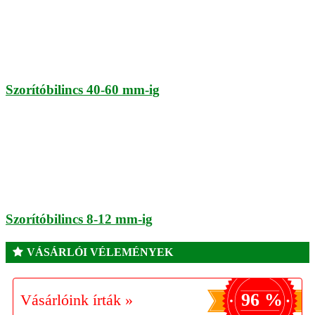
Szorítóbilincs 40-60 mm-ig
Szorítóbilincs 8-12 mm-ig
VÁSÁRLÓI VÉLEMÉNYEK
96 %
Vásárlóink írták »