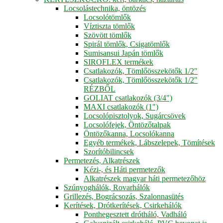
Locsolástechnika, öntözés
Locsolótömlők
Víztiszta tömlők
Szövött tömlők
Spirál tömlők, Csigatömlők
Sumisansui Japán tömlők
SIROFLEX termékek
Csatlakozók, Tömlőösszekötők 1/2"
Csatlakozók, Tömlőösszekötők 1/2"
RÉZBŐL
GOLIAT csatlakozók (3/4")
MAXI csatlakozók (1")
Locsolópisztolyok, Sugárcsövek
Locsolófejek, Öntözőtalpak
Öntözőkanna, Locsolókanna
Egyéb termékek, Lábszelepek, Tömítések
Szorítóbilincsek
Permetezés, Alkatrészek
Kézi-, és Háti permetezők
Alkatrészek magyar háti permetezőhöz
Szúnyoghálók, Rovarhálók
Grillezés, Bográcsozás, Szalonnasütés
Kerítések, Drótkerítések, Csirkehálók
Ponthegesztett drótháló, Vadháló