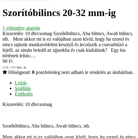
Szorítóbilincs 20-32 mm-ig
1
vélemény alapján
Kiszerelés: 10 db/csomag Szorítóbilincs, Aba bilincs, Awab bilincs,
stb. Most akkor mi is ez valójában azon kívül, hogy ha szorul és
nincs rajtunk munkavédelmi kesztyű és lecsúszik a csavarhúzó a
fejről, az simán beleáll az ujjunkba és csak kiabálunk? Egy kis
történeti leírás:…
90
Ft
(71
Ft
+ 27% ÁFA) / db
Hűségpont:
0
pont
Jelenleg nem adható le rendelés az áruházban.
Leírás
Szállítás
Értékelés
Kiszerelés: 10 db/csomag
Szorítóbilincs, Aba bilincs, Awab bilincs, stb.
Most akkor mi is ez valójában azon kívül, hogy ha szorul és nincs