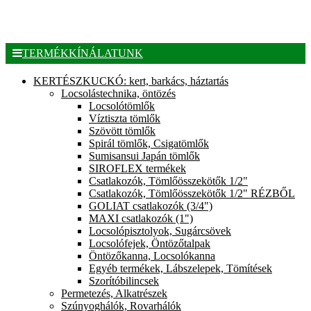
TERMÉKKÍNÁLATUNK
KERTÉSZKUCKÓ: kert, barkács, háztartás
Locsolástechnika, öntözés
Locsolótömlők
Víztiszta tömlők
Szövött tömlők
Spirál tömlők, Csigatömlők
Sumisansui Japán tömlők
SIROFLEX termékek
Csatlakozók, Tömlőösszekötők 1/2"
Csatlakozók, Tömlőösszekötők 1/2" RÉZBŐL
GOLIAT csatlakozók (3/4")
MAXI csatlakozók (1")
Locsolópisztolyok, Sugárcsövek
Locsolófejek, Öntözőtalpak
Öntözőkanna, Locsolókanna
Egyéb termékek, Lábszelepek, Tömítések
Szorítóbilincsek
Permetezés, Alkatrészek
Szúnyoghálók, Rovarhálók