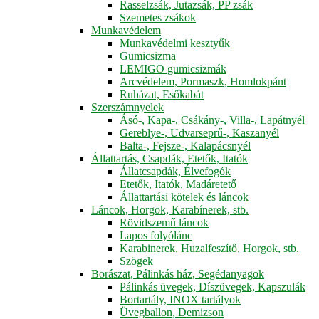
Rasselzsák, Jutazsák, PP zsák
Szemetes zsákok
Munkavédelem
Munkavédelmi kesztyűk
Gumicsizma
LEMIGO gumicsizmák
Arcvédelem, Pormaszk, Homlokpánt
Ruházat, Esőkabát
Szerszámnyelek
Ásó-, Kapa-, Csákány-, Villa-, Lapátnyél
Gereblye-, Udvarseprű-, Kaszanyél
Balta-, Fejsze-, Kalapácsnyél
Állattartás, Csapdák, Etetők, Itatók
Állatcsapdák, Élvefogók
Etetők, Itatók, Madáretető
Állattartási kötelek és láncok
Láncok, Horgok, Karabínerek, stb.
Rövidszemű láncok
Lapos folyólánc
Karabinerek, Huzalfeszítő, Horgok, stb.
Szögek
Borászat, Pálinkás ház, Segédanyagok
Pálinkás üvegek, Díszüvegek, Kapszulák
Bortartály, INOX tartályok
Üvegballon, Demizson