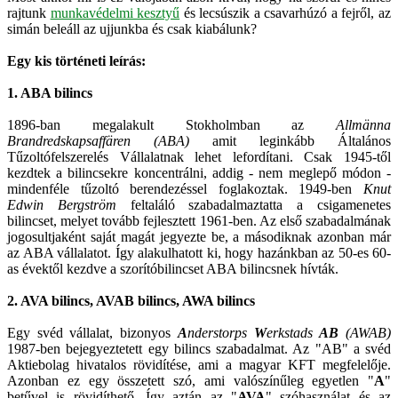
rajtunk
munkavédelmi kesztyű
és lecsúszik a csavarhúzó a fejről, az
simán beleáll az ujjunkba és csak kiabálunk?
Egy kis történeti leírás:
1. ABA bilincs
1896-ban megalakult Stokholmban az
Allmänna
Brandredskapsaffären (ABA)
amit leginkább Általános
Tűzoltófelszerelés Vállalatnak lehet lefordítani. Csak 1945-től
kezdtek a bilincsekre koncentrálni, addig - nem meglepő módon -
mindenféle tűzoltó berendezéssel foglakoztak. 1949-ben
Knut
Edwin Bergström
feltaláló szabadalmaztatta a csigamenetes
bilincset, melyet tovább fejlesztett 1961-ben. Az első szabadalmának
jogosultjaként saját magát jegyezte be, a másodiknak azonban már
az ABA vállalatot. Így alakulhatott ki, hogy hazánkban az 50-es 60-
as évektől kezdve a szorítóbilincset ABA bilincsnek hívták.
2. AVA bilincs, AVAB bilincs, AWA bilincs
Egy svéd vállalat, bizonyos
A
nderstorps
W
erkstads
AB
(AWAB)
1987-ben bejegyeztetett egy bilincs szabadalmat. Az "AB" a svéd
Aktiebolag hivatalos rövidítése, ami a magyar KFT megfelelője.
Azonban ez egy összetett szó, ami valószínűleg egyetlen "
A
"
betűvel is rövidíthető. Így aztán az "
AVA
" szóhasználat és az