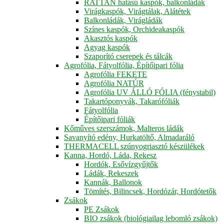
RATTAN hatású kaspók, balkonládák
Virágkaspók, Virágtálak, Alátétek
Balkonládák, Virágládák
Színes kaspók, Orchideakaspók
Akasztós kaspók
Agyag kaspók
Szaporító cserepek és tálcák
Agrofólia, Fátyolfólia, Építőipari fólia
Agrofólia FEKETE
Agrofólia NATÚR
Agrofólia UV ÁLLÓ FÓLIA (fénystabil)
Takartóponyvák, Takarófóliák
Fátyolfólia
Építőipari fóliák
Kőműves szerszámok, Malteros ládák
Savanyító edény, Hurkatöltő, Almadaráló
THERMACELL szúnyogriasztó készülékek
Kanna, Hordó, Láda, Rekesz
Hordók, Esővízgyűjtők
Ládák, Rekeszek
Kannák, Ballonok
Tömítés, Bilincsek, Hordózár, Hordótetők
Zsákok
PE Zsákok
BIO zsákok (biológiailag lebomló zsákok)