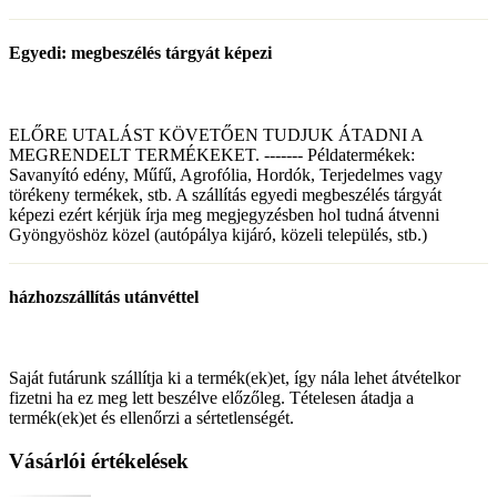
Egyedi: megbeszélés tárgyát képezi
ELŐRE UTALÁST KÖVETŐEN TUDJUK ÁTADNI A
MEGRENDELT TERMÉKEKET. ------- Példatermékek:
Savanyító edény, Műfű, Agrofólia, Hordók, Terjedelmes vagy
törékeny termékek, stb. A szállítás egyedi megbeszélés tárgyát
képezi ezért kérjük írja meg megjegyzésben hol tudná átvenni
Gyöngyöshöz közel (autópálya kijáró, közeli település, stb.)
házhozszállítás utánvéttel
Saját futárunk szállítja ki a termék(ek)et, így nála lehet átvételkor
fizetni ha ez meg lett beszélve előzőleg. Tételesen átadja a
termék(ek)et és ellenőrzi a sértetlenségét.
Vásárlói értékelések