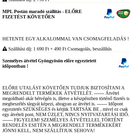
MPL Postán maradó szállítás - ELŐRE
FIZETÉST KÖVETŐEN
HETENTE EGY ALKALOMMAL VAN CSOMAGFELADÁS !
Szállítási díj: 1 690
Ft
+ 490
Ft
Csomagolás, beszállítás
Személyes átvétel Gyöngyösön előre egyeztetett
időpontban !
ELŐRE UTALÁST KÖVETŐEN TUDJUK BIZTOSÍTANI A
MEGRENDELT TERMÉKEK ÁTVÉTELÉT. ------- Átvétel
megoldható akár hétvégén is, illetve a készpénzben történő fizetés is
megbeszélés tárgyát képezi, ahogyan az átvétel is. ------- Időpont
egyeztetés SZÜKSÉGES és kérjük TARTSÁK BE , mivel ez csak
egy átvételi pont, NEM ÜZLET, NINCS NYITVATARTÁSI IDŐ.
------- FIGYELEM! SZEMÉLYES ÁTVÉTELLEL TÖRTÉNT
RENDELÉS ESETÉN A MEGRENDELT TERMÉKEKÉRT
JÖNNI KELL, NEM SZÁLLÍTJUK SEHOVA!