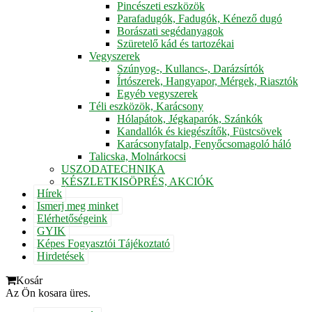
Pincészeti eszközök
Parafadugók, Fadugók, Kénező dugó
Borászati segédanyagok
Szüretelő kád és tartozékai
Vegyszerek
Szúnyog-, Kullancs-, Darázsírtók
Írtószerek, Hangyapor, Mérgek, Riasztók
Egyéb vegyszerek
Téli eszközök, Karácsony
Hólapátok, Jégkaparók, Szánkók
Kandallók és kiegészítők, Füstcsövek
Karácsonyfatalp, Fenyőcsomagoló háló
Talicska, Molnárkocsi
USZODATECHNIKA
KÉSZLETKISÖPRÉS, AKCIÓK
Hírek
Ismerj meg minket
Elérhetőségeink
GYIK
Képes Fogyasztói Tájékoztató
Hirdetések
Kosár
Az Ön kosara üres.