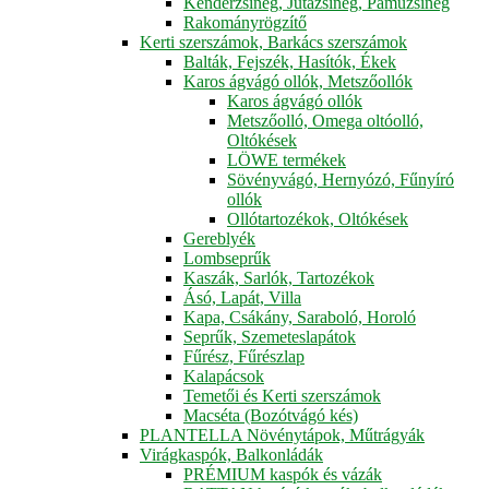
Kenderzsineg, Jutazsineg, Pamuzsineg
Rakományrögzítő
Kerti szerszámok, Barkács szerszámok
Balták, Fejszék, Hasítók, Ékek
Karos ágvágó ollók, Metszőollók
Karos ágvágó ollók
Metszőolló, Omega oltóolló,
Oltókések
LÖWE termékek
Sövényvágó, Hernyózó, Fűnyíró
ollók
Ollótartozékok, Oltókések
Gereblyék
Lombseprűk
Kaszák, Sarlók, Tartozékok
Ásó, Lapát, Villa
Kapa, Csákány, Saraboló, Horoló
Seprűk, Szemeteslapátok
Fűrész, Fűrészlap
Kalapácsok
Temetői és Kerti szerszámok
Macséta (Bozótvágó kés)
PLANTELLA Növénytápok, Műtrágyák
Virágkaspók, Balkonládák
PRÉMIUM kaspók és vázák