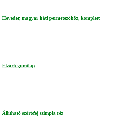
Heveder, magyar háti permetezőhöz, komplett
Elzáró gumilap
Állítható szórófej szimpla réz