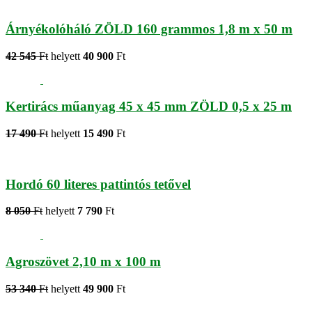
Árnyékolóháló ZÖLD 160 grammos 1,8 m x 50 m
42 545
Ft
helyett
40 900
Ft
Kertirács műanyag 45 x 45 mm ZÖLD 0,5 x 25 m
17 490
Ft
helyett
15 490
Ft
Hordó 60 literes pattintós tetővel
8 050
Ft
helyett
7 790
Ft
Agroszövet 2,10 m x 100 m
53 340
Ft
helyett
49 900
Ft