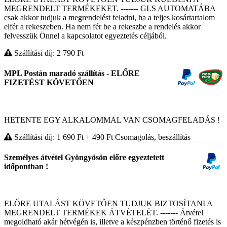
MEGRENDELT TERMÉKEKET. ------- GLS AUTOMATÁBA
csak akkor tudjuk a megrendelést feladni, ha a teljes kosártartalom
elfér a rekeszeben. Ha nem fér be a rekeszbe a rendelés akkor
felvesszük Önnel a kapcsolatot egyeztetés céljából.
Szállítási díj: 2 790
Ft
MPL Postán maradó szállítás - ELŐRE
FIZETÉST KÖVETŐEN
HETENTE EGY ALKALOMMAL VAN CSOMAGFELADÁS !
Szállítási díj: 1 690
Ft
+ 490
Ft
Csomagolás, beszállítás
Személyes átvétel Gyöngyösön előre egyeztetett
időpontban !
ELŐRE UTALÁST KÖVETŐEN TUDJUK BIZTOSÍTANI A
MEGRENDELT TERMÉKEK ÁTVÉTELÉT. ------- Átvétel
megoldható akár hétvégén is, illetve a készpénzben történő fizetés is