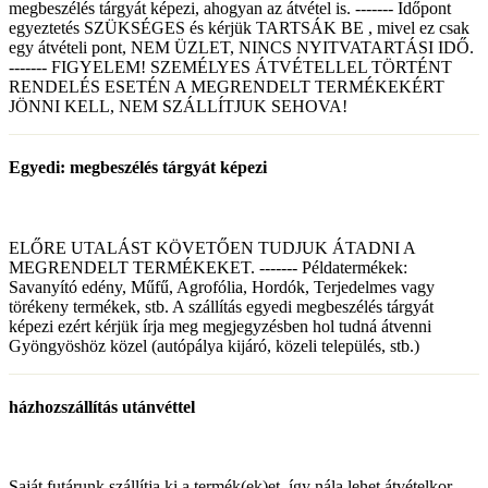
megbeszélés tárgyát képezi, ahogyan az átvétel is. ------- Időpont
egyeztetés SZÜKSÉGES és kérjük TARTSÁK BE , mivel ez csak
egy átvételi pont, NEM ÜZLET, NINCS NYITVATARTÁSI IDŐ.
------- FIGYELEM! SZEMÉLYES ÁTVÉTELLEL TÖRTÉNT
RENDELÉS ESETÉN A MEGRENDELT TERMÉKEKÉRT
JÖNNI KELL, NEM SZÁLLÍTJUK SEHOVA!
Egyedi: megbeszélés tárgyát képezi
ELŐRE UTALÁST KÖVETŐEN TUDJUK ÁTADNI A
MEGRENDELT TERMÉKEKET. ------- Példatermékek:
Savanyító edény, Műfű, Agrofólia, Hordók, Terjedelmes vagy
törékeny termékek, stb. A szállítás egyedi megbeszélés tárgyát
képezi ezért kérjük írja meg megjegyzésben hol tudná átvenni
Gyöngyöshöz közel (autópálya kijáró, közeli település, stb.)
házhozszállítás utánvéttel
Saját futárunk szállítja ki a termék(ek)et, így nála lehet átvételkor