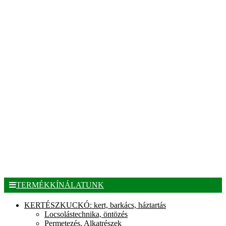
TERMÉKKÍNÁLATUNK
KERTÉSZKUCKÓ: kert, barkács, háztartás
Locsolástechnika, öntözés
Permetezés, Alkatrészek