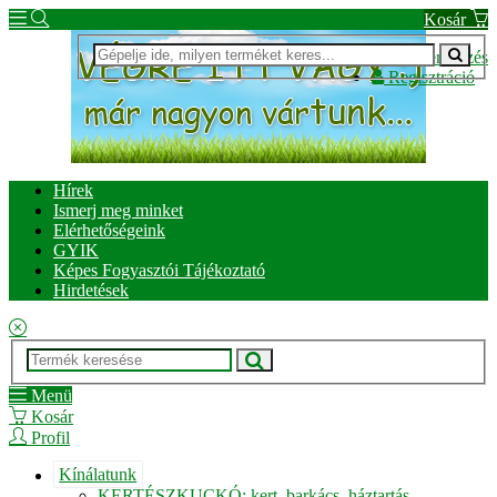
Kosár
Bejelentkezés
Regisztráció
Hírek
Ismerj meg minket
Elérhetőségeink
GYIK
Képes Fogyasztói Tájékoztató
Hirdetések
Menü
Kosár
Profil
Kínálatunk
KERTÉSZKUCKÓ: kert, barkács, háztartás