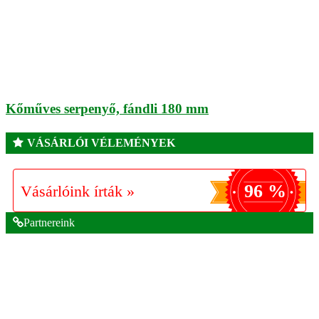
Kőműves serpenyő, fándli 180 mm
VÁSÁRLÓI VÉLEMÉNYEK
96 %
Vásárlóink írták »
Partnereink