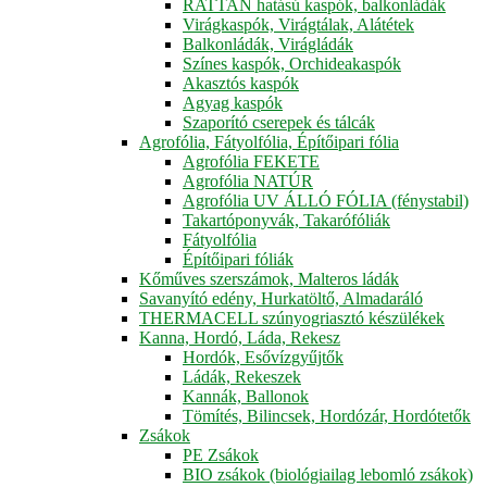
RATTAN hatású kaspók, balkonládák
Virágkaspók, Virágtálak, Alátétek
Balkonládák, Virágládák
Színes kaspók, Orchideakaspók
Akasztós kaspók
Agyag kaspók
Szaporító cserepek és tálcák
Agrofólia, Fátyolfólia, Építőipari fólia
Agrofólia FEKETE
Agrofólia NATÚR
Agrofólia UV ÁLLÓ FÓLIA (fénystabil)
Takartóponyvák, Takarófóliák
Fátyolfólia
Építőipari fóliák
Kőműves szerszámok, Malteros ládák
Savanyító edény, Hurkatöltő, Almadaráló
THERMACELL szúnyogriasztó készülékek
Kanna, Hordó, Láda, Rekesz
Hordók, Esővízgyűjtők
Ládák, Rekeszek
Kannák, Ballonok
Tömítés, Bilincsek, Hordózár, Hordótetők
Zsákok
PE Zsákok
BIO zsákok (biológiailag lebomló zsákok)