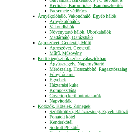
Galvanizált csirkeháló, PVC bevonat is
Kertirács, Baromfirács, Bambuszkerítés
Facsemete védőrács
Árnyékolóháló, Vakondháló, Egyéb hálók
Árnyékolóhálók
Vakondhálók
Növénytartó hálók, Uborkahálók
Madárháló, Darázsháló
Agroszövet, Geotextil, Műfű
Agroszövet, Geotextil
Műfű, Műsövény
Kerti kiegészítők széles választékban
Ágyásszegély, Napernyőtartó
Mérőszalag, Hosszabbító, Ragasztószalag
Fűnyíródamil
Egyebek
Háztartási kuka
Komposztláda
Covertop kerti bútortakarók
Napvitorlák
Kötözők, Kötelek, Zsinegek
Szőlőkötöző, Bálázózsineg, Egyéb kötöző
Fonatolt kötél
Kenderkötél
Sodrott PP kötél