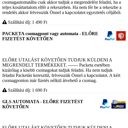
csomagautomatába csak akkor tudjuk a megrendelést feladni, ha a
teljes kosártartalom elfér a rekeszeben. Ha nem fér be a rekeszbe a
rendelés akkor felvesszük Önnel a kapcsolatot egyeztetés céljából.
Szállítási díj: 1 490
Ft
PACKETA csomagpont vagy automata - ELŐRE
FIZETÉST KÖVETŐEN
ELŐRE UTALÁST KÖVETŐEN TUDJUK KÜLDENI A
MEGRENDELT TERMÉKEKET. ------- Packeta esetében
kizárólag a kisebb csomagokat tudjuk feladni. Ha nem tudjuk
feladni Packetán keresztül, felvesszük Önnel a kapcsolatot. A kért
csomagponton már fizetés nélkül átvehető a csomag.
Szállítási díj: 1 690
Ft
GLS AUTOMATA - ELŐRE FIZETÉST
KÖVETŐEN
ELŐRE UTALÁST KÖVETŐEN TUDJUK KÜLDENI A