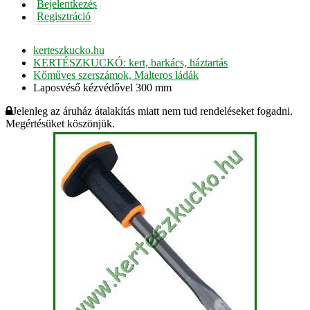
Bejelentkezés
Regisztráció
kerteszkucko.hu
KERTÉSZKUCKÓ: kert, barkács, háztartás
Kőműves szerszámok, Malteros ládák
Laposvéső kézvédővel 300 mm
Jelenleg az áruház átalakítás miatt nem tud rendeléseket fogadni.
Megértésüket köszönjük.