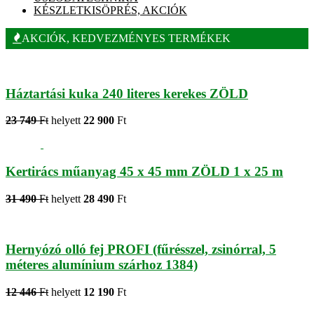
KÉSZLETKISÖPRÉS, AKCIÓK
AKCIÓK, KEDVEZMÉNYES TERMÉKEK
Háztartási kuka 240 literes kerekes ZÖLD
23 749
Ft
helyett
22 900
Ft
Kertirács műanyag 45 x 45 mm ZÖLD 1 x 25 m
31 490
Ft
helyett
28 490
Ft
Hernyózó olló fej PROFI (fűrésszel, zsinórral, 5
méteres alumínium szárhoz 1384)
12 446
Ft
helyett
12 190
Ft