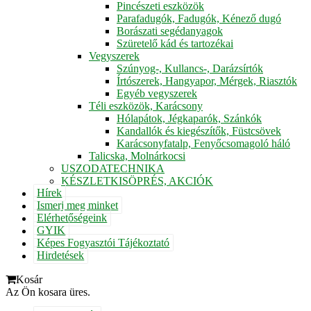
Pincészeti eszközök
Parafadugók, Fadugók, Kénező dugó
Borászati segédanyagok
Szüretelő kád és tartozékai
Vegyszerek
Szúnyog-, Kullancs-, Darázsírtók
Írtószerek, Hangyapor, Mérgek, Riasztók
Egyéb vegyszerek
Téli eszközök, Karácsony
Hólapátok, Jégkaparók, Szánkók
Kandallók és kiegészítők, Füstcsövek
Karácsonyfatalp, Fenyőcsomagoló háló
Talicska, Molnárkocsi
USZODATECHNIKA
KÉSZLETKISÖPRÉS, AKCIÓK
Hírek
Ismerj meg minket
Elérhetőségeink
GYIK
Képes Fogyasztói Tájékoztató
Hirdetések
Kosár
Az Ön kosara üres.