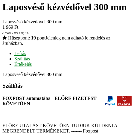
Laposvéső kézvédővel 300 mm
Laposvéső kézvédővel 300 mm
1 969
Ft
(1 550
Ft
+ 27% ÁFA) / db
Hűségpont:
19
pont
Jelenleg nem adható le rendelés az
áruházban.
Leírás
Szállítás
Értékelés
Laposvéső kézvédővel 300 mm
Szállítás
FOXPOST automatába - ELŐRE FIZETÉST
KÖVETŐEN
ELŐRE UTALÁST KÖVETŐEN TUDJUK KÜLDENI A
MEGRENDELT TERMÉKEKET. ------- Foxpost