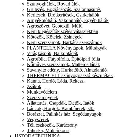
Szúnyoghálók, Rovarhálók
Grillezés, Bográcsozás, Szalonnasütés
Kerítések, Drótkerítések, Csirkehálók
Árnyékolóháló, Vakondháló, Egyéb hálók
Agroszövet, Geotextil, Műfű
Kerti kiegészítők széles választékban
Kötözők, Kötelek, Zsinegek
Kerti szerszámok, Barkács szerszámok
PLANTELLA Növénytápok, Műtrágyák
Virágkaspók, Balkonládák
Agrofólia, Fátyolfólia, Építőipari fólia
Kőműves szerszámok, Malteros ládák
Savanyító edény, Hurkatöltő, Almadaráló
THERMACELL szúnyogriasztó készülékek
Kanna, Hordó, Láda, Rekesz
Zsákok
Munkavédelem
Szerszámnyelek
Állattartás, Csapdák, Etetők, Itatók
Láncok, Horgok, Karabínerek, stb.
Borászat, Pálinkás ház, Segédanyagok
Vegyszerek
Téli eszközök, Karácsony
Talicska, Molnárkocsi
USZODATECHNIKA