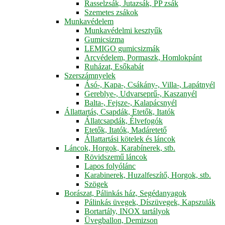
Rasselzsák, Jutazsák, PP zsák
Szemetes zsákok
Munkavédelem
Munkavédelmi kesztyűk
Gumicsizma
LEMIGO gumicsizmák
Arcvédelem, Pormaszk, Homlokpánt
Ruházat, Esőkabát
Szerszámnyelek
Ásó-, Kapa-, Csákány-, Villa-, Lapátnyél
Gereblye-, Udvarseprű-, Kaszanyél
Balta-, Fejsze-, Kalapácsnyél
Állattartás, Csapdák, Etetők, Itatók
Állatcsapdák, Élvefogók
Etetők, Itatók, Madáretető
Állattartási kötelek és láncok
Láncok, Horgok, Karabínerek, stb.
Rövidszemű láncok
Lapos folyólánc
Karabinerek, Huzalfeszítő, Horgok, stb.
Szögek
Borászat, Pálinkás ház, Segédanyagok
Pálinkás üvegek, Díszüvegek, Kapszulák
Bortartály, INOX tartályok
Üvegballon, Demizson