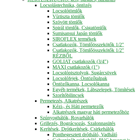
Locsolástechnika, öntözés
Locsolótömlők
Víztiszta tömlők
Szövött tömlők
Spirál tömlők, Csigatömlők
Sumisansui Japán tömlők
SIROFLEX termékek
Csatlakozók, Tömlőösszekötők 1/2"
Csatlakozók, Tömlőösszekötők 1/2"
RÉZBŐL
GOLIAT csatlakozók (3/4")
MAXI csatlakozók (1")
Locsolópisztolyok, Sugárcsövek
Locsolófejek, Öntözőtalpak
Öntözőkanna, Locsolókanna
Egyéb termékek, Lábszelepek, Tömítések
Szorítóbilincsek
Permetezés, Alkatrészek
Kézi-, és Háti permetezők
Alkatrészek magyar háti permetezőhöz
Szúnyoghálók, Rovarhálók
Grillezés, Bográcsozás, Szalonnasütés
Kerítések, Drótkerítések, Csirkehálók
Ponthegesztett drótháló, Vadháló