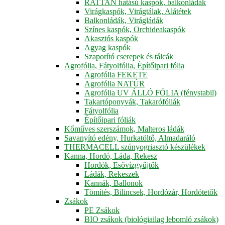
RATTAN hatású kaspók, balkonládák
Virágkaspók, Virágtálak, Alátétek
Balkonládák, Virágládák
Színes kaspók, Orchideakaspók
Akasztós kaspók
Agyag kaspók
Szaporító cserepek és tálcák
Agrofólia, Fátyolfólia, Építőipari fólia
Agrofólia FEKETE
Agrofólia NATÚR
Agrofólia UV ÁLLÓ FÓLIA (fénystabil)
Takartóponyvák, Takarófóliák
Fátyolfólia
Építőipari fóliák
Kőműves szerszámok, Malteros ládák
Savanyító edény, Hurkatöltő, Almadaráló
THERMACELL szúnyogriasztó készülékek
Kanna, Hordó, Láda, Rekesz
Hordók, Esővízgyűjtők
Ládák, Rekeszek
Kannák, Ballonok
Tömítés, Bilincsek, Hordózár, Hordótetők
Zsákok
PE Zsákok
BIO zsákok (biológiailag lebomló zsákok)