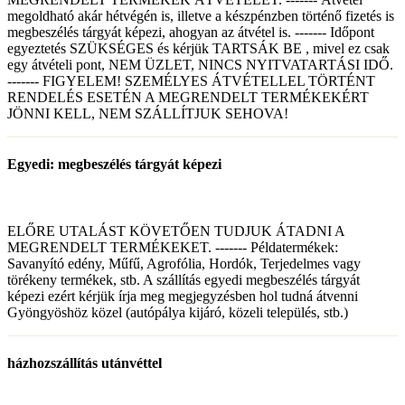
megoldható akár hétvégén is, illetve a készpénzben történő fizetés is
megbeszélés tárgyát képezi, ahogyan az átvétel is. ------- Időpont
egyeztetés SZÜKSÉGES és kérjük TARTSÁK BE , mivel ez csak
egy átvételi pont, NEM ÜZLET, NINCS NYITVATARTÁSI IDŐ.
------- FIGYELEM! SZEMÉLYES ÁTVÉTELLEL TÖRTÉNT
RENDELÉS ESETÉN A MEGRENDELT TERMÉKEKÉRT
JÖNNI KELL, NEM SZÁLLÍTJUK SEHOVA!
Egyedi: megbeszélés tárgyát képezi
ELŐRE UTALÁST KÖVETŐEN TUDJUK ÁTADNI A
MEGRENDELT TERMÉKEKET. ------- Példatermékek:
Savanyító edény, Műfű, Agrofólia, Hordók, Terjedelmes vagy
törékeny termékek, stb. A szállítás egyedi megbeszélés tárgyát
képezi ezért kérjük írja meg megjegyzésben hol tudná átvenni
Gyöngyöshöz közel (autópálya kijáró, közeli település, stb.)
házhozszállítás utánvéttel