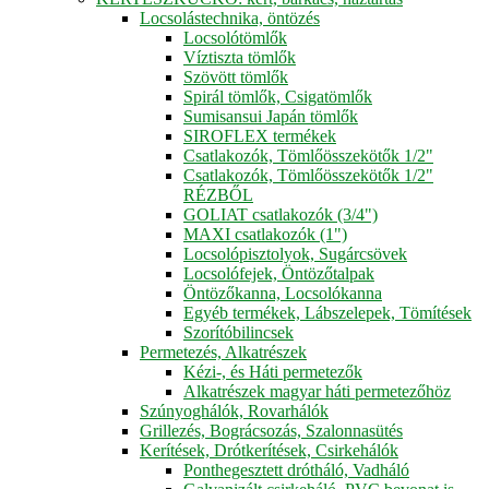
Locsolástechnika, öntözés
Locsolótömlők
Víztiszta tömlők
Szövött tömlők
Spirál tömlők, Csigatömlők
Sumisansui Japán tömlők
SIROFLEX termékek
Csatlakozók, Tömlőösszekötők 1/2"
Csatlakozók, Tömlőösszekötők 1/2"
RÉZBŐL
GOLIAT csatlakozók (3/4")
MAXI csatlakozók (1")
Locsolópisztolyok, Sugárcsövek
Locsolófejek, Öntözőtalpak
Öntözőkanna, Locsolókanna
Egyéb termékek, Lábszelepek, Tömítések
Szorítóbilincsek
Permetezés, Alkatrészek
Kézi-, és Háti permetezők
Alkatrészek magyar háti permetezőhöz
Szúnyoghálók, Rovarhálók
Grillezés, Bográcsozás, Szalonnasütés
Kerítések, Drótkerítések, Csirkehálók
Ponthegesztett drótháló, Vadháló