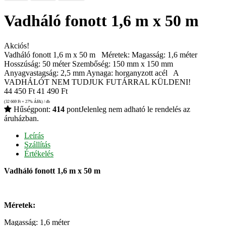
Vadháló fonott 1,6 m x 50 m
Akciós!
Vadháló fonott 1,6 m x 50 m Méretek: Magasság: 1,6 méter
Hosszúság: 50 méter Szembőség: 150 mm x 150 mm
Anyagvastagság: 2,5 mm Aynaga: horganyzott acél A
VADHÁLÓT NEM TUDJUK FUTÁRRAL KÜLDENI!
44 450
Ft
41 490
Ft
(32 669
Ft
+ 27% ÁFA) / db
Hűségpont:
414
pont
Jelenleg nem adható le rendelés az
áruházban.
Leírás
Szállítás
Értékelés
Vadháló fonott 1,6 m x 50 m
Méretek:
Magasság: 1,6 méter