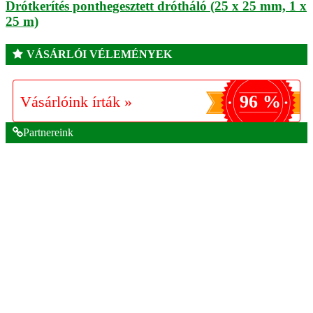
Drótkerítés ponthegesztett drótháló (25 x 25 mm, 1 x
25 m)
VÁSÁRLÓI VÉLEMÉNYEK
96 %
Vásárlóink írták »
Partnereink