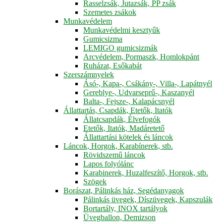
Rasselzsák, Jutazsák, PP zsák
Szemetes zsákok
Munkavédelem
Munkavédelmi kesztyűk
Gumicsizma
LEMIGO gumicsizmák
Arcvédelem, Pormaszk, Homlokpánt
Ruházat, Esőkabát
Szerszámnyelek
Ásó-, Kapa-, Csákány-, Villa-, Lapátnyél
Gereblye-, Udvarseprű-, Kaszanyél
Balta-, Fejsze-, Kalapácsnyél
Állattartás, Csapdák, Etetők, Itatók
Állatcsapdák, Élvefogók
Etetők, Itatók, Madáretető
Állattartási kötelek és láncok
Láncok, Horgok, Karabínerek, stb.
Rövidszemű láncok
Lapos folyólánc
Karabinerek, Huzalfeszítő, Horgok, stb.
Szögek
Borászat, Pálinkás ház, Segédanyagok
Pálinkás üvegek, Díszüvegek, Kapszulák
Bortartály, INOX tartályok
Üvegballon, Demizson