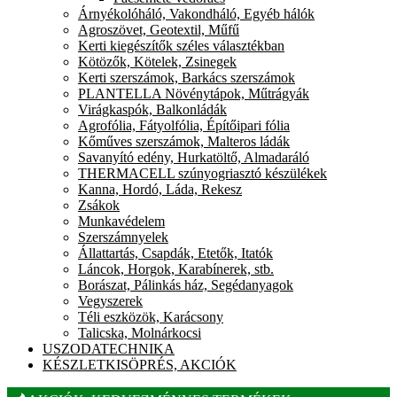
Árnyékolóháló, Vakondháló, Egyéb hálók
Agroszövet, Geotextil, Műfű
Kerti kiegészítők széles választékban
Kötözők, Kötelek, Zsinegek
Kerti szerszámok, Barkács szerszámok
PLANTELLA Növénytápok, Műtrágyák
Virágkaspók, Balkonládák
Agrofólia, Fátyolfólia, Építőipari fólia
Kőműves szerszámok, Malteros ládák
Savanyító edény, Hurkatöltő, Almadaráló
THERMACELL szúnyogriasztó készülékek
Kanna, Hordó, Láda, Rekesz
Zsákok
Munkavédelem
Szerszámnyelek
Állattartás, Csapdák, Etetők, Itatók
Láncok, Horgok, Karabínerek, stb.
Borászat, Pálinkás ház, Segédanyagok
Vegyszerek
Téli eszközök, Karácsony
Talicska, Molnárkocsi
USZODATECHNIKA
KÉSZLETKISÖPRÉS, AKCIÓK