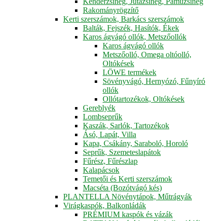
Kenderzsineg, Jutazsineg, Pamuzsineg
Rakományrögzítő
Kerti szerszámok, Barkács szerszámok
Balták, Fejszék, Hasítók, Ékek
Karos ágvágó ollók, Metszőollók
Karos ágvágó ollók
Metszőolló, Omega oltóolló,
Oltókések
LÖWE termékek
Sövényvágó, Hernyózó, Fűnyíró
ollók
Ollótartozékok, Oltókések
Gereblyék
Lombseprűk
Kaszák, Sarlók, Tartozékok
Ásó, Lapát, Villa
Kapa, Csákány, Saraboló, Horoló
Seprűk, Szemeteslapátok
Fűrész, Fűrészlap
Kalapácsok
Temetői és Kerti szerszámok
Macséta (Bozótvágó kés)
PLANTELLA Növénytápok, Műtrágyák
Virágkaspók, Balkonládák
PRÉMIUM kaspók és vázák