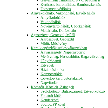
Galvanizált csirkeháló, PVC bevonat is
Kertirács, Baromfirács, Bambuszkerítés
Facsemete védőrács
Árnyékolóháló, Vakondháló, Egyéb hálók
Árnyékolóhálók
Vakondhálók
Növénytartó hálók, Uborkahálók
Madárháló, Darázsháló
Agroszövet, Geotextil, Műfű
Agroszövet, Geotextil
Műfű, Műsövény
Kerti kiegészítők széles választékban
Ágyásszegély, Napernyőtartó
Mérőszalag, Hosszabbító, Ragasztószalag
Fűnyíródamil
Egyebek
Háztartási kuka
Komposztláda
Covertop kerti bútortakarók
Napvitorlák
Kötözők, Kötelek, Zsinegek
Szőlőkötöző, Bálázózsineg, Egyéb kötöző
Fonatolt kötél
Kenderkötél
Sodrott PP kötél