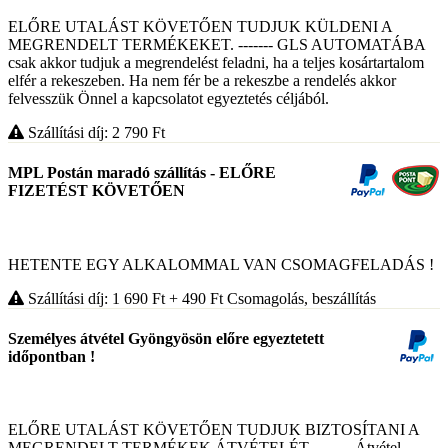
ELŐRE UTALÁST KÖVETŐEN TUDJUK KÜLDENI A
MEGRENDELT TERMÉKEKET. ------- GLS AUTOMATÁBA
csak akkor tudjuk a megrendelést feladni, ha a teljes kosártartalom
elfér a rekeszeben. Ha nem fér be a rekeszbe a rendelés akkor
felvesszük Önnel a kapcsolatot egyeztetés céljából.
Szállítási díj: 2 790
Ft
MPL Postán maradó szállítás - ELŐRE
FIZETÉST KÖVETŐEN
HETENTE EGY ALKALOMMAL VAN CSOMAGFELADÁS !
Szállítási díj: 1 690
Ft
+ 490
Ft
Csomagolás, beszállítás
Személyes átvétel Gyöngyösön előre egyeztetett
időpontban !
ELŐRE UTALÁST KÖVETŐEN TUDJUK BIZTOSÍTANI A
MEGRENDELT TERMÉKEK ÁTVÉTELÉT. ------- Átvétel