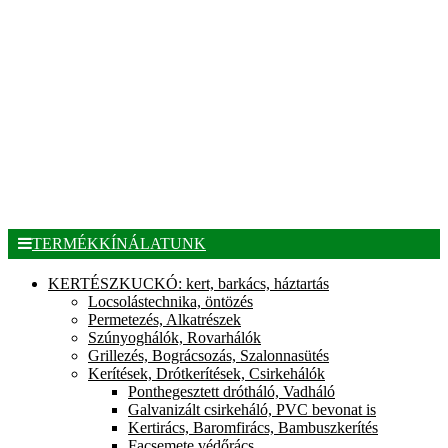
TERMÉKKÍNÁLATUNK
KERTÉSZKUCKÓ: kert, barkács, háztartás
Locsolástechnika, öntözés
Permetezés, Alkatrészek
Szúnyoghálók, Rovarhálók
Grillezés, Bográcsozás, Szalonnasütés
Kerítések, Drótkerítések, Csirkehálók
Ponthegesztett drótháló, Vadháló
Galvanizált csirkeháló, PVC bevonat is
Kertirács, Baromfirács, Bambuszkerítés
Facsemete védőrács