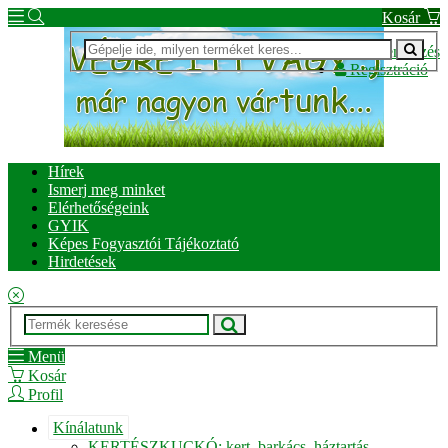
Kosár
Bejelentkezés
Regisztráció
Hírek
Ismerj meg minket
Elérhetőségeink
GYIK
Képes Fogyasztói Tájékoztató
Hirdetések
Menü
Kosár
Profil
Kínálatunk
KERTÉSZKUCKÓ: kert, barkács, háztartás