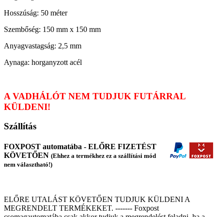
Hosszúság: 50 méter
Szembőség: 150 mm x 150 mm
Anyagvastagság: 2,5 mm
Aynaga: horganyzott acél
A VADHÁLÓT NEM TUDJUK FUTÁRRAL
KÜLDENI!
Szállítás
FOXPOST automatába - ELŐRE FIZETÉST
KÖVETŐEN
(Ehhez a termékhez ez a szállítási mód
nem választható!)
ELŐRE UTALÁST KÖVETŐEN TUDJUK KÜLDENI A
MEGRENDELT TERMÉKEKET. ------- Foxpost
csomagautomatába csak akkor tudjuk a megrendelést feladni, ha a