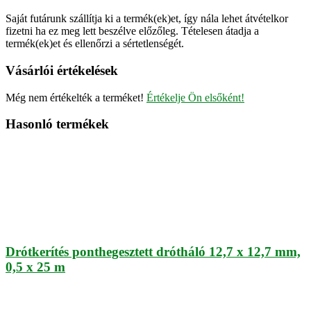
Saját futárunk szállítja ki a termék(ek)et, így nála lehet átvételkor
fizetni ha ez meg lett beszélve előzőleg. Tételesen átadja a
termék(ek)et és ellenőrzi a sértetlenségét.
Vásárlói értékelések
Még nem értékelték a terméket!
Értékelje Ön elsőként!
Hasonló termékek
Drótkerítés ponthegesztett drótháló 12,7 x 12,7 mm,
0,5 x 25 m