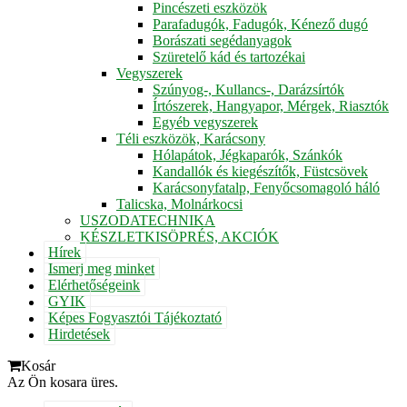
Pincészeti eszközök
Parafadugók, Fadugók, Kénező dugó
Borászati segédanyagok
Szüretelő kád és tartozékai
Vegyszerek
Szúnyog-, Kullancs-, Darázsírtók
Írtószerek, Hangyapor, Mérgek, Riasztók
Egyéb vegyszerek
Téli eszközök, Karácsony
Hólapátok, Jégkaparók, Szánkók
Kandallók és kiegészítők, Füstcsövek
Karácsonyfatalp, Fenyőcsomagoló háló
Talicska, Molnárkocsi
USZODATECHNIKA
KÉSZLETKISÖPRÉS, AKCIÓK
Hírek
Ismerj meg minket
Elérhetőségeink
GYIK
Képes Fogyasztói Tájékoztató
Hirdetések
Kosár
Az Ön kosara üres.