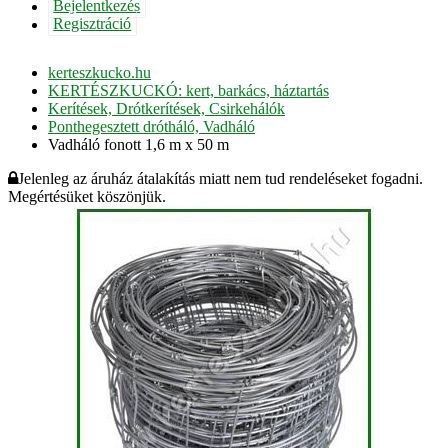
Bejelentkezés
Regisztráció
kerteszkucko.hu
KERTÉSZKUCKÓ: kert, barkács, háztartás
Kerítések, Drótkerítések, Csirkehálók
Ponthegesztett drótháló, Vadháló
Vadháló fonott 1,6 m x 50 m
Jelenleg az áruház átalakítás miatt nem tud rendeléseket fogadni.
Megértésüket köszönjük.