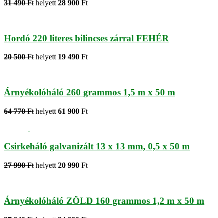
31 490
Ft
helyett
28 900
Ft
Hordó 220 literes bilincses zárral FEHÉR
20 500
Ft
helyett
19 490
Ft
Árnyékolóháló 260 grammos 1,5 m x 50 m
64 770
Ft
helyett
61 900
Ft
Csirkeháló galvanizált 13 x 13 mm, 0,5 x 50 m
27 990
Ft
helyett
20 990
Ft
Árnyékolóháló ZÖLD 160 grammos 1,2 m x 50 m