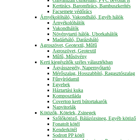
Galvanizált csirkeháló, PVC bevonat is
Kertirács, Baromfirács, Bambuszkerítés
Facsemete védőrács
Árnyékolóháló, Vakondháló, Egyéb hálók
Árnyékolóhálók
Vakondhálók
Növénytartó hálók, Uborkahálók
Madárháló, Darázsháló
Agroszövet, Geotextil, Műfű
Agroszövet, Geotextil
Műfű, Műsövény
Kerti kiegészítők széles választékban
Ágyásszegély, Napernyőtartó
Mérőszalag, Hosszabbító, Ragasztószalag
Fűnyíródamil
Egyebek
Háztartási kuka
Komposztláda
Covertop kerti bútortakarók
Napvitorlák
Kötözők, Kötelek, Zsinegek
Szőlőkötöző, Bálázózsineg, Egyéb kötöző
Fonatolt kötél
Kenderkötél
Sodrott PP kötél