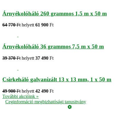
Árnyékolóháló 260 grammos 1,5 m x 50 m
64 770
Ft
helyett
61 900
Ft
Árnyékolóháló 36 grammos 7,5 m x 50 m
39 370
Ft
helyett
37 490
Ft
Csirkeháló galvanizált 13 x 13 mm, 1 x 50 m
49 900
Ft
helyett
42 490
Ft
További akcióink »
Ceginformáció megbizhatósági tanusitvány
Üzemeltető
Online elállás
Teljes katalógus
Vásárlói értékelések