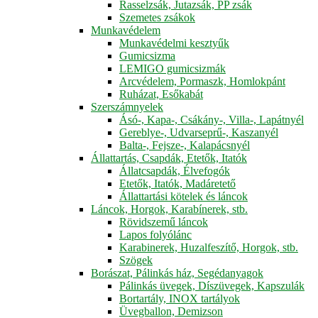
Rasselzsák, Jutazsák, PP zsák
Szemetes zsákok
Munkavédelem
Munkavédelmi kesztyűk
Gumicsizma
LEMIGO gumicsizmák
Arcvédelem, Pormaszk, Homlokpánt
Ruházat, Esőkabát
Szerszámnyelek
Ásó-, Kapa-, Csákány-, Villa-, Lapátnyél
Gereblye-, Udvarseprű-, Kaszanyél
Balta-, Fejsze-, Kalapácsnyél
Állattartás, Csapdák, Etetők, Itatók
Állatcsapdák, Élvefogók
Etetők, Itatók, Madáretető
Állattartási kötelek és láncok
Láncok, Horgok, Karabínerek, stb.
Rövidszemű láncok
Lapos folyólánc
Karabinerek, Huzalfeszítő, Horgok, stb.
Szögek
Borászat, Pálinkás ház, Segédanyagok
Pálinkás üvegek, Díszüvegek, Kapszulák
Bortartály, INOX tartályok
Üvegballon, Demizson