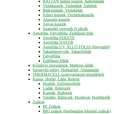
RATTAN hatású kaspók, balkonládák
Virágkaspók, Virágtálak, Alátétek
Balkonládák, Virágládák
Színes kaspók, Orchideakaspók
Akasztós kaspók
Agyag kaspók
Szaporító cserepek és tálcák
Agrofólia, Fátyolfólia, Építőipari fólia
Agrofólia FEKETE
Agrofólia NATÚR
Agrofólia UV ÁLLÓ FÓLIA (fénystabil)
Takartóponyvák, Takarófóliák
Fátyolfólia
Építőipari fóliák
Kőműves szerszámok, Malteros ládák
Savanyító edény, Hurkatöltő, Almadaráló
THERMACELL szúnyogriasztó készülékek
Kanna, Hordó, Láda, Rekesz
Hordók, Esővízgyűjtők
Ládák, Rekeszek
Kannák, Ballonok
Tömítés, Bilincsek, Hordózár, Hordótetők
Zsákok
PE Zsákok
BIO zsákok (biológiailag lebomló zsákok)