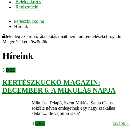
Bejelentkezés
Regisztráció
kerteszkucko.hu
Híreink
Jelenleg az áruház átalakítás miatt nem tud rendeléseket fogadni.
Megértésüket köszönjük.
Híreink
5
DEC
KERTÉSZKUCKÓ MAGAZIN:
DECEMBER 6. A MIKULÁS NAPJA
Mikulás, Télapó, Szent Miklós, Santa Claus...
sokféle néven emlegetnek egy nagy szakállas
alakot.... de vajon ki is Ő?
3
DEC
tovább »