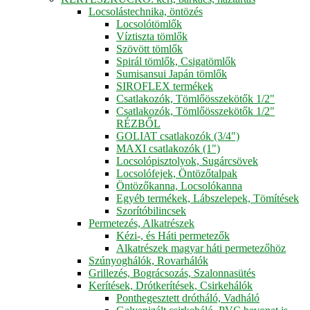
Locsolástechnika, öntözés
Locsolótömlők
Víztiszta tömlők
Szövött tömlők
Spirál tömlők, Csigatömlők
Sumisansui Japán tömlők
SIROFLEX termékek
Csatlakozók, Tömlőösszekötők 1/2"
Csatlakozók, Tömlőösszekötők 1/2"
RÉZBŐL
GOLIAT csatlakozók (3/4")
MAXI csatlakozók (1")
Locsolópisztolyok, Sugárcsövek
Locsolófejek, Öntözőtalpak
Öntözőkanna, Locsolókanna
Egyéb termékek, Lábszelepek, Tömítések
Szorítóbilincsek
Permetezés, Alkatrészek
Kézi-, és Háti permetezők
Alkatrészek magyar háti permetezőhöz
Szúnyoghálók, Rovarhálók
Grillezés, Bográcsozás, Szalonnasütés
Kerítések, Drótkerítések, Csirkehálók
Ponthegesztett drótháló, Vadháló