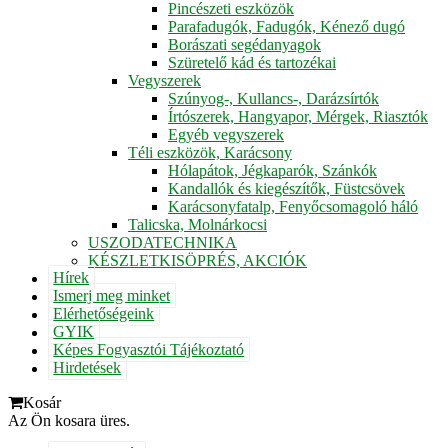
Pincészeti eszközök
Parafadugók, Fadugók, Kénező dugó
Borászati segédanyagok
Szüretelő kád és tartozékai
Vegyszerek
Szúnyog-, Kullancs-, Darázsírtók
Írtószerek, Hangyapor, Mérgek, Riasztók
Egyéb vegyszerek
Téli eszközök, Karácsony
Hólapátok, Jégkaparók, Szánkók
Kandallók és kiegészítők, Füstcsövek
Karácsonyfatalp, Fenyőcsomagoló háló
Talicska, Molnárkocsi
USZODATECHNIKA
KÉSZLETKISÖPRÉS, AKCIÓK
Hírek
Ismerj meg minket
Elérhetőségeink
GYIK
Képes Fogyasztói Tájékoztató
Hirdetések
Kosár
Az Ön kosara üres.