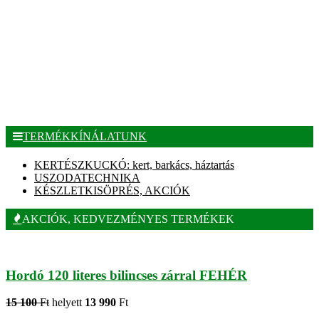
TERMÉKKÍNÁLATUNK
KERTÉSZKUCKÓ: kert, barkács, háztartás
USZODATECHNIKA
KÉSZLETKISÖPRÉS, AKCIÓK
AKCIÓK, KEDVEZMÉNYES TERMÉKEK
Hordó 120 literes bilincses zárral FEHÉR
15 100
Ft
helyett
13 990
Ft