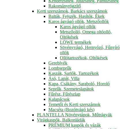
Kenderzsineg, Jutazsineg, Pamuzsineg
Rakományrögzítő
Kerti szerszámok, Barkács szerszámok
Balták, Fejszék, Hasítók, Ékek
Karos ágvágó ollók, Metszőollók
Karos ágvágó ollók
Metszőolló, Omega oltóolló,
Oltókések
LÖWE termékek
Sövényvágó, Hernyózó, Fűnyíró
ollók
Ollótartozékok, Oltókések
Gereblyék
Lombseprűk
Kaszák, Sarlók, Tartozékok
Ásó, Lapát, Villa
Kapa, Csákány, Saraboló, Horoló
Seprűk, Szemeteslapátok
Fűrész, Fűrészlap
Kalapácsok
Temetői és Kerti szerszámok
Macséta (Bozótvágó kés)
PLANTELLA Növénytápok, Műtrágyák
Virágkaspók, Balkonládák
PRÉMIUM kaspók és vázák