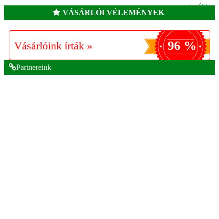
tovább »
VÁSÁRLÓI VÉLEMÉNYEK
96 %
Vásárlóink írták »
Partnereink