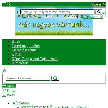
Kosár
Bejelentkezés
Regisztráció
Hírek
Ismerj meg minket
Elérhetőségeink
GYIK
Képes Fogyasztói Tájékoztató
Hirdetések
Menü
Kosár
Profil
Kínálatunk
KERTÉSZKUCKÓ: kert, barkács, háztartás