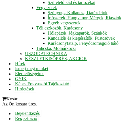
Szüretelő kád és tartozékai
Vegyszerek
Szúnyog-, Kullancs-, Darázsírtók
Írtószerek, Hangyapor, Mérgek, Riasztók
Egyéb vegyszerek
Téli eszközök, Karácsony
Hólapátok, Jégkaparók, Szánkók
Kandallók és kiegészítők, Füstcsövek
Karácsonyfatalp, Fenyőcsomagoló háló
Talicska, Molnárkocsi
USZODATECHNIKA
KÉSZLETKISÖPRÉS, AKCIÓK
Hírek
Ismerj meg minket
Elérhetőségeink
GYIK
Képes Fogyasztói Tájékoztató
Hirdetések
Kosár
Az Ön kosara üres.
Bejelentkezés
Regisztráció