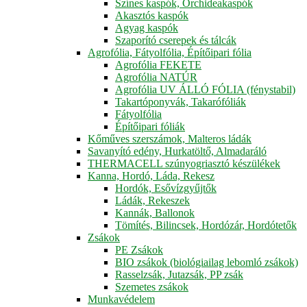
Színes kaspók, Orchideakaspók
Akasztós kaspók
Agyag kaspók
Szaporító cserepek és tálcák
Agrofólia, Fátyolfólia, Építőipari fólia
Agrofólia FEKETE
Agrofólia NATÚR
Agrofólia UV ÁLLÓ FÓLIA (fénystabil)
Takartóponyvák, Takarófóliák
Fátyolfólia
Építőipari fóliák
Kőműves szerszámok, Malteros ládák
Savanyító edény, Hurkatöltő, Almadaráló
THERMACELL szúnyogriasztó készülékek
Kanna, Hordó, Láda, Rekesz
Hordók, Esővízgyűjtők
Ládák, Rekeszek
Kannák, Ballonok
Tömítés, Bilincsek, Hordózár, Hordótetők
Zsákok
PE Zsákok
BIO zsákok (biológiailag lebomló zsákok)
Rasselzsák, Jutazsák, PP zsák
Szemetes zsákok
Munkavédelem