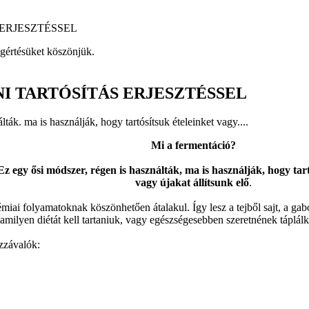
ERJESZTÉSSEL
egértésüket köszönjük.
 TARTÓSÍTÁS ERJESZTÉSSEL
ták. ma is használják, hogy tartósítsuk ételeinket vagy....
Mi a fermentáció?
Ez egy ősi módszer, régen is használták, ma is használják, hogy tart
vagy újakat állítsunk elő
.
iai folyamatoknak köszönhetően átalakul. Így lesz a tejből sajt, a ga
yen diétát kell tartaniuk, vagy egészségesebben szeretnének táplálkozn
zzávalók: