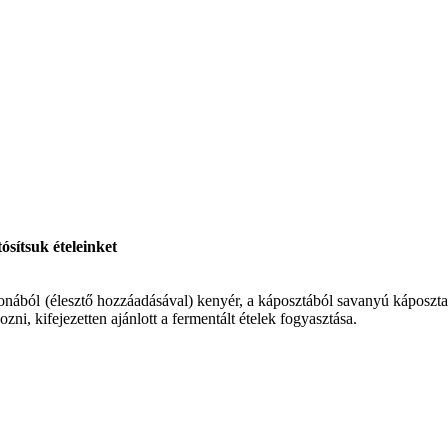
ósítsuk ételeinket
bonából (élesztő hozzáadásával) kenyér, a káposztából savanyú káposzta
i, kifejezetten ajánlott a fermentált ételek fogyasztása.