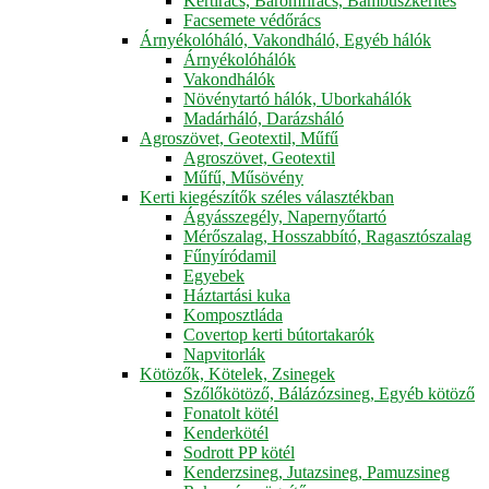
Kertirács, Baromfirács, Bambuszkerítés
Facsemete védőrács
Árnyékolóháló, Vakondháló, Egyéb hálók
Árnyékolóhálók
Vakondhálók
Növénytartó hálók, Uborkahálók
Madárháló, Darázsháló
Agroszövet, Geotextil, Műfű
Agroszövet, Geotextil
Műfű, Műsövény
Kerti kiegészítők széles választékban
Ágyásszegély, Napernyőtartó
Mérőszalag, Hosszabbító, Ragasztószalag
Fűnyíródamil
Egyebek
Háztartási kuka
Komposztláda
Covertop kerti bútortakarók
Napvitorlák
Kötözők, Kötelek, Zsinegek
Szőlőkötöző, Bálázózsineg, Egyéb kötöző
Fonatolt kötél
Kenderkötél
Sodrott PP kötél
Kenderzsineg, Jutazsineg, Pamuzsineg