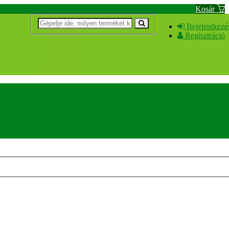
Kosár
Bejelentkezé
Regisztráció