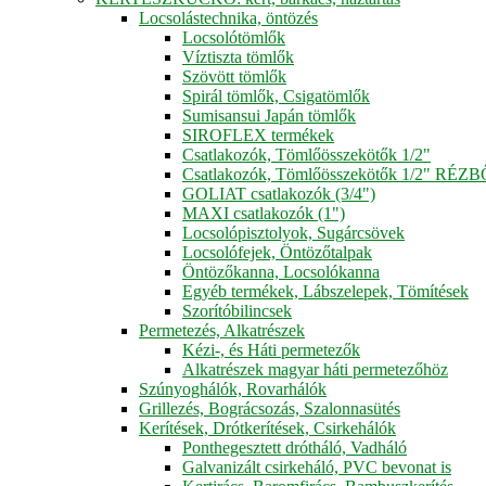
Locsolástechnika, öntözés
Locsolótömlők
Víztiszta tömlők
Szövött tömlők
Spirál tömlők, Csigatömlők
Sumisansui Japán tömlők
SIROFLEX termékek
Csatlakozók, Tömlőösszekötők 1/2"
Csatlakozók, Tömlőösszekötők 1/2" RÉZ
GOLIAT csatlakozók (3/4")
MAXI csatlakozók (1")
Locsolópisztolyok, Sugárcsövek
Locsolófejek, Öntözőtalpak
Öntözőkanna, Locsolókanna
Egyéb termékek, Lábszelepek, Tömítések
Szorítóbilincsek
Permetezés, Alkatrészek
Kézi-, és Háti permetezők
Alkatrészek magyar háti permetezőhöz
Szúnyoghálók, Rovarhálók
Grillezés, Bográcsozás, Szalonnasütés
Kerítések, Drótkerítések, Csirkehálók
Ponthegesztett drótháló, Vadháló
Galvanizált csirkeháló, PVC bevonat is