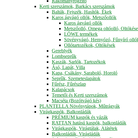
Rakományrögzítő
Kerti szerszámok, Barkács szerszámok
Balták, Fejszék, Hasítók, Ékek
Karos ágvágó ollók, Metszőollók
Karos ágvágó ollók
Metszőolló, Omega oltóolló, Oltókés
LÖWE termékek
Sövényvágó, Hernyózó, Fűnyíró olló
Ollótartozékok, Oltókések
Gereblyék
Lombseprűk
Kaszák, Sarlók, Tartozékok
Ásó, Lapát, Villa
Kapa, Csákány, Saraboló, Horoló
Seprűk, Szemeteslapátok
Fűrész, Fűrészlap
Kalapácsok
Temetői és Kerti szerszámok
Macséta (Bozótvágó kés)
PLANTELLA Növénytápok, Műtrágyák
Virágkaspók, Balkonládák
PRÉMIUM kaspók és vázák
RATTAN hatású kaspók, balkonládák
Virágkaspók, Virágtálak, Alátétek
Balkonládák, Virágládák