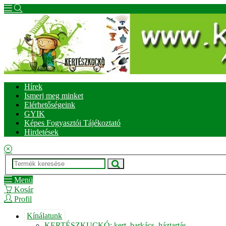
Hírek
Ismerj meg minket
Elérhetőségeink
GYIK
Képes Fogyasztói Tájékoztató
Hirdetések
Menü
Kosár
Profil
Kínálatunk
KERTÉSZKUCKÓ: kert, barkács, háztartás