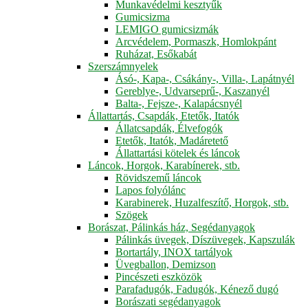
Munkavédelmi kesztyűk
Gumicsizma
LEMIGO gumicsizmák
Arcvédelem, Pormaszk, Homlokpánt
Ruházat, Esőkabát
Szerszámnyelek
Ásó-, Kapa-, Csákány-, Villa-, Lapátnyél
Gereblye-, Udvarseprű-, Kaszanyél
Balta-, Fejsze-, Kalapácsnyél
Állattartás, Csapdák, Etetők, Itatók
Állatcsapdák, Élvefogók
Etetők, Itatók, Madáretető
Állattartási kötelek és láncok
Láncok, Horgok, Karabínerek, stb.
Rövidszemű láncok
Lapos folyólánc
Karabinerek, Huzalfeszítő, Horgok, stb.
Szögek
Borászat, Pálinkás ház, Segédanyagok
Pálinkás üvegek, Díszüvegek, Kapszulák
Bortartály, INOX tartályok
Üvegballon, Demizson
Pincészeti eszközök
Parafadugók, Fadugók, Kénező dugó
Borászati segédanyagok