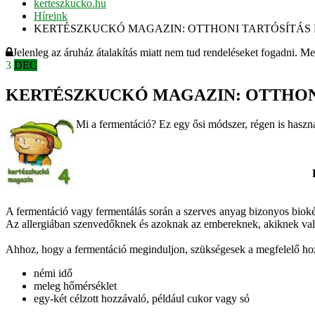
kerteszkucko.hu
Híreink
KERTÉSZKUCKÓ MAGAZIN: OTTHONI TARTÓSÍTÁS 
Jelenleg az áruház átalakítás miatt nem tud rendeléseket fogadni. M
3
DEC
KERTÉSZKUCKÓ MAGAZIN: OTTHONI
Mi a fermentáció? Ez egy ősi módszer, régen is használ
A fermentáció vagy fermentálás során a szerves anyag bizonyos biokém
Az allergiában szenvedőknek és azoknak az embereknek, akiknek valamil
Ahhoz, hogy a fermentáció meginduljon, szükségesek a megfelelő ho
némi idő
meleg hőmérséklet
egy-két célzott hozzávaló, például cukor vagy só