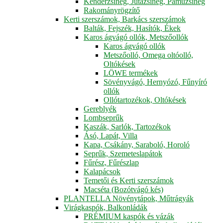
Kenderzsineg, Jutazsineg, Pamuzsineg
Rakományrögzítő
Kerti szerszámok, Barkács szerszámok
Balták, Fejszék, Hasítók, Ékek
Karos ágvágó ollók, Metszőollók
Karos ágvágó ollók
Metszőolló, Omega oltóolló,
Oltókések
LÖWE termékek
Sövényvágó, Hernyózó, Fűnyíró
ollók
Ollótartozékok, Oltókések
Gereblyék
Lombseprűk
Kaszák, Sarlók, Tartozékok
Ásó, Lapát, Villa
Kapa, Csákány, Saraboló, Horoló
Seprűk, Szemeteslapátok
Fűrész, Fűrészlap
Kalapácsok
Temetői és Kerti szerszámok
Macséta (Bozótvágó kés)
PLANTELLA Növénytápok, Műtrágyák
Virágkaspók, Balkonládák
PRÉMIUM kaspók és vázák