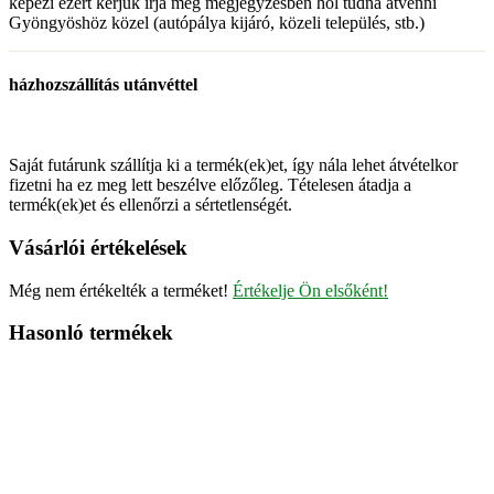
képezi ezért kérjük írja meg megjegyzésben hol tudná átvenni
Gyöngyöshöz közel (autópálya kijáró, közeli település, stb.)
házhozszállítás utánvéttel
Saját futárunk szállítja ki a termék(ek)et, így nála lehet átvételkor
fizetni ha ez meg lett beszélve előzőleg. Tételesen átadja a
termék(ek)et és ellenőrzi a sértetlenségét.
Vásárlói értékelések
Még nem értékelték a terméket!
Értékelje Ön elsőként!
Hasonló termékek