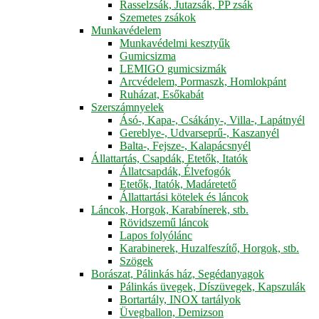
Rasselzsák, Jutazsák, PP zsák
Szemetes zsákok
Munkavédelem
Munkavédelmi kesztyűk
Gumicsizma
LEMIGO gumicsizmák
Arcvédelem, Pormaszk, Homlokpánt
Ruházat, Esőkabát
Szerszámnyelek
Ásó-, Kapa-, Csákány-, Villa-, Lapátnyél
Gereblye-, Udvarseprű-, Kaszanyél
Balta-, Fejsze-, Kalapácsnyél
Állattartás, Csapdák, Etetők, Itatók
Állatcsapdák, Élvefogók
Etetők, Itatók, Madáretető
Állattartási kötelek és láncok
Láncok, Horgok, Karabínerek, stb.
Rövidszemű láncok
Lapos folyólánc
Karabinerek, Huzalfeszítő, Horgok, stb.
Szögek
Borászat, Pálinkás ház, Segédanyagok
Pálinkás üvegek, Díszüvegek, Kapszulák
Bortartály, INOX tartályok
Üvegballon, Demizson