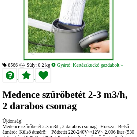
8566
Súly: 0.2 kg
Gyártó:
Kertészkuckó gazdabolt
»
Medence szűrőbetét 2-3 m3/h,
2 darabos csomag
Újdonság!
Medence szűrőbetét 2-3 m3/h, 2 darabos csomag Hossza: Belső
átmérő: Külső átmérő: Pótbetét 220-240V~/12V~ 2,006 liter (530