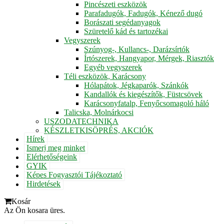
Pincészeti eszközök
Parafadugók, Fadugók, Kénező dugó
Borászati segédanyagok
Szüretelő kád és tartozékai
Vegyszerek
Szúnyog-, Kullancs-, Darázsírtók
Írtószerek, Hangyapor, Mérgek, Riasztók
Egyéb vegyszerek
Téli eszközök, Karácsony
Hólapátok, Jégkaparók, Szánkók
Kandallók és kiegészítők, Füstcsövek
Karácsonyfatalp, Fenyőcsomagoló háló
Talicska, Molnárkocsi
USZODATECHNIKA
KÉSZLETKISÖPRÉS, AKCIÓK
Hírek
Ismerj meg minket
Elérhetőségeink
GYIK
Képes Fogyasztói Tájékoztató
Hirdetések
Kosár
Az Ön kosara üres.