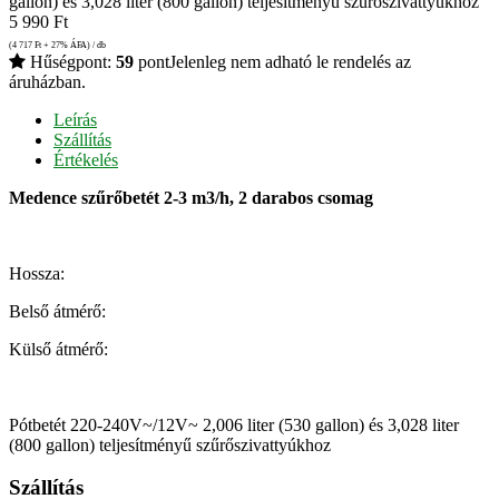
gallon) és 3,028 liter (800 gallon) teljesítményű szűrőszivattyúkhoz
5 990
Ft
(4 717
Ft
+ 27% ÁFA) / db
Hűségpont:
59
pont
Jelenleg nem adható le rendelés az
áruházban.
Leírás
Szállítás
Értékelés
Medence szűrőbetét 2-3 m3/h, 2 darabos csomag
Hossza:
Belső átmérő:
Külső átmérő:
Pótbetét 220-240V~/12V~ 2,006 liter (530 gallon) és 3,028 liter
(800 gallon) teljesítményű szűrőszivattyúkhoz
Szállítás