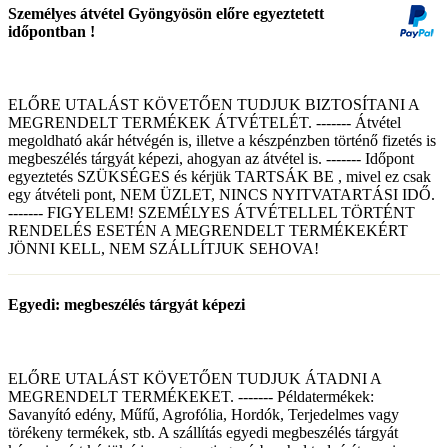
Személyes átvétel Gyöngyösön előre egyeztetett
időpontban !
ELŐRE UTALÁST KÖVETŐEN TUDJUK BIZTOSÍTANI A
MEGRENDELT TERMÉKEK ÁTVÉTELÉT. ------- Átvétel
megoldható akár hétvégén is, illetve a készpénzben történő fizetés is
megbeszélés tárgyát képezi, ahogyan az átvétel is. ------- Időpont
egyeztetés SZÜKSÉGES és kérjük TARTSÁK BE , mivel ez csak
egy átvételi pont, NEM ÜZLET, NINCS NYITVATARTÁSI IDŐ.
------- FIGYELEM! SZEMÉLYES ÁTVÉTELLEL TÖRTÉNT
RENDELÉS ESETÉN A MEGRENDELT TERMÉKEKÉRT
JÖNNI KELL, NEM SZÁLLÍTJUK SEHOVA!
Egyedi: megbeszélés tárgyát képezi
ELŐRE UTALÁST KÖVETŐEN TUDJUK ÁTADNI A
MEGRENDELT TERMÉKEKET. ------- Példatermékek:
Savanyító edény, Műfű, Agrofólia, Hordók, Terjedelmes vagy
törékeny termékek, stb. A szállítás egyedi megbeszélés tárgyát