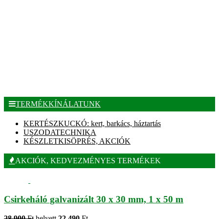
TERMÉKKÍNÁLATUNK
KERTÉSZKUCKÓ: kert, barkács, háztartás
USZODATECHNIKA
KÉSZLETKISÖPRÉS, AKCIÓK
AKCIÓK, KEDVEZMÉNYES TERMÉKEK
Csirkeháló galvanizált 30 x 30 mm, 1 x 50 m
28 900
Ft
helyett
22 490
Ft