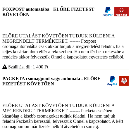
FOXPOST automatába - ELŐRE FIZETÉST
KÖVETŐEN
ELŐRE UTALÁST KÖVETŐEN TUDJUK KÜLDENI A
MEGRENDELT TERMÉKEKET. ------- Foxpost
csomagautomatába csak akkor tudjuk a megrendelést feladni, ha a
teljes kosártartalom elfér a rekeszeben. Ha nem fér be a rekeszbe a
rendelés akkor felvesszük Önnel a kapcsolatot egyeztetés céljából.
Szállítási díj: 1 490
Ft
PACKETA csomagpont vagy automata - ELŐRE
FIZETÉST KÖVETŐEN
ELŐRE UTALÁST KÖVETŐEN TUDJUK KÜLDENI A
MEGRENDELT TERMÉKEKET. ------- Packeta esetében
kizárólag a kisebb csomagokat tudjuk feladni. Ha nem tudjuk
feladni Packetán keresztül, felvesszük Önnel a kapcsolatot. A kért
csomagponton már fizetés nélkül átvehető a csomag.