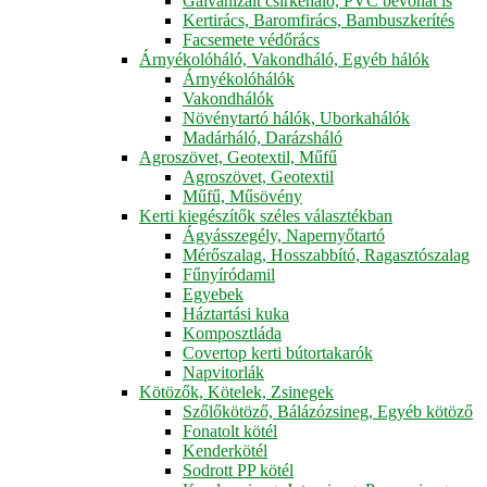
Galvanizált csirkeháló, PVC bevonat is
Kertirács, Baromfirács, Bambuszkerítés
Facsemete védőrács
Árnyékolóháló, Vakondháló, Egyéb hálók
Árnyékolóhálók
Vakondhálók
Növénytartó hálók, Uborkahálók
Madárháló, Darázsháló
Agroszövet, Geotextil, Műfű
Agroszövet, Geotextil
Műfű, Műsövény
Kerti kiegészítők széles választékban
Ágyásszegély, Napernyőtartó
Mérőszalag, Hosszabbító, Ragasztószalag
Fűnyíródamil
Egyebek
Háztartási kuka
Komposztláda
Covertop kerti bútortakarók
Napvitorlák
Kötözők, Kötelek, Zsinegek
Szőlőkötöző, Bálázózsineg, Egyéb kötöző
Fonatolt kötél
Kenderkötél
Sodrott PP kötél