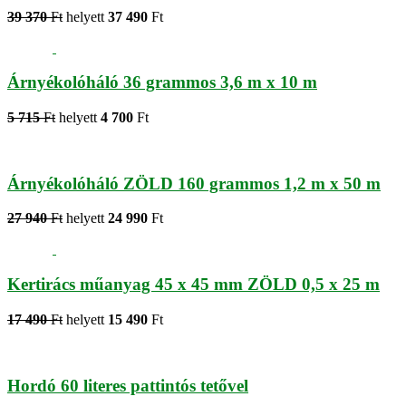
39 370
Ft
helyett
37 490
Ft
Árnyékolóháló 36 grammos 3,6 m x 10 m
5 715
Ft
helyett
4 700
Ft
Árnyékolóháló ZÖLD 160 grammos 1,2 m x 50 m
27 940
Ft
helyett
24 990
Ft
Kertirács műanyag 45 x 45 mm ZÖLD 0,5 x 25 m
17 490
Ft
helyett
15 490
Ft
Hordó 60 literes pattintós tetővel