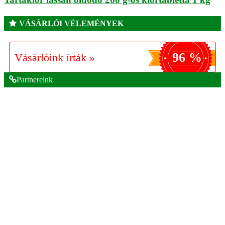
VÁSÁRLÓI VÉLEMÉNYEK
96 %
Vásárlóink írták »
Partnereink