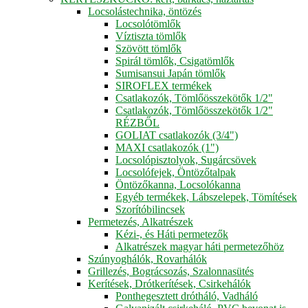
Locsolástechnika, öntözés
Locsolótömlők
Víztiszta tömlők
Szövött tömlők
Spirál tömlők, Csigatömlők
Sumisansui Japán tömlők
SIROFLEX termékek
Csatlakozók, Tömlőösszekötők 1/2"
Csatlakozók, Tömlőösszekötők 1/2"
RÉZBŐL
GOLIAT csatlakozók (3/4")
MAXI csatlakozók (1")
Locsolópisztolyok, Sugárcsövek
Locsolófejek, Öntözőtalpak
Öntözőkanna, Locsolókanna
Egyéb termékek, Lábszelepek, Tömítések
Szorítóbilincsek
Permetezés, Alkatrészek
Kézi-, és Háti permetezők
Alkatrészek magyar háti permetezőhöz
Szúnyoghálók, Rovarhálók
Grillezés, Bográcsozás, Szalonnasütés
Kerítések, Drótkerítések, Csirkehálók
Ponthegesztett drótháló, Vadháló