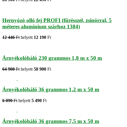
Hernyózó olló fej PROFI (fűrésszel, zsinórral, 5
méteres alumínium szárhoz 1384)
12 446
Ft
helyett
12 190
Ft
Árnyékolóháló 230 grammos 1,8 m x 50 m
64 900
Ft
helyett
58 900
Ft
Árnyékolóháló 36 grammos 1,2 m x 50 m
6 090
Ft
helyett
5 490
Ft
Árnyékolóháló 36 grammos 7,5 m x 50 m