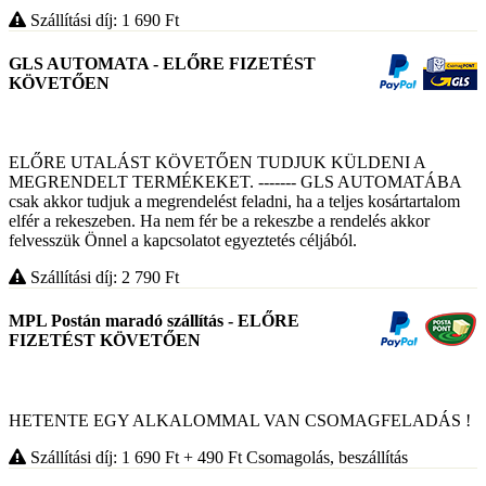
Szállítási díj: 1 690
Ft
GLS AUTOMATA - ELŐRE FIZETÉST
KÖVETŐEN
ELŐRE UTALÁST KÖVETŐEN TUDJUK KÜLDENI A
MEGRENDELT TERMÉKEKET. ------- GLS AUTOMATÁBA
csak akkor tudjuk a megrendelést feladni, ha a teljes kosártartalom
elfér a rekeszeben. Ha nem fér be a rekeszbe a rendelés akkor
felvesszük Önnel a kapcsolatot egyeztetés céljából.
Szállítási díj: 2 790
Ft
MPL Postán maradó szállítás - ELŐRE
FIZETÉST KÖVETŐEN
HETENTE EGY ALKALOMMAL VAN CSOMAGFELADÁS !
Szállítási díj: 1 690
Ft
+ 490
Ft
Csomagolás, beszállítás