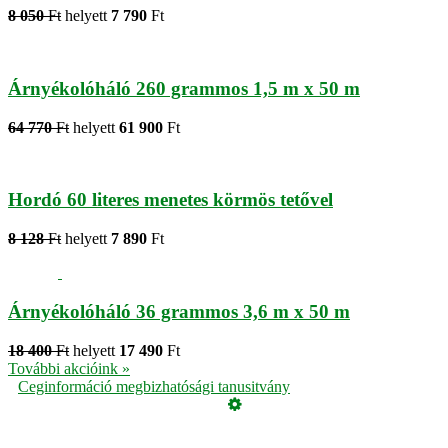
8 050
Ft
helyett
7 790
Ft
Árnyékolóháló 260 grammos 1,5 m x 50 m
64 770
Ft
helyett
61 900
Ft
Hordó 60 literes menetes körmös tetővel
8 128
Ft
helyett
7 890
Ft
Árnyékolóháló 36 grammos 3,6 m x 50 m
18 400
Ft
helyett
17 490
Ft
További akcióink »
Ceginformáció megbizhatósági tanusitvány
Üzemeltető
Online elállás