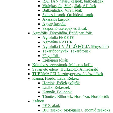
RATTAN hatású kaspók, balkonládák
Virágkaspók, Virágtálak, Alátétek
Balkonládák, Virágládák
Színes kaspók, Orchideakaspók
Akasztós kaspók
Agyag kaspók
Szaporító cserepek és tálcák
Agrofólia, Fátyolfólia, Építőipari fólia
Agrofólia FEKETE
Agrofólia NATÚR
Agrofólia UV ÁLLÓ FÓLIA (fénystabil)
Takartóponyvák, Takarófóliák
Fátyolfólia
Építőipari fóliák
Kőműves szerszámok, Malteros ládák
Savanyító edény, Hurkatöltő, Almadaráló
THERMACELL szúnyogriasztó készülékek
Kanna, Hordó, Láda, Rekesz
Hordók, Esővízgyűjtők
Ládák, Rekeszek
Kannák, Ballonok
Tömítés, Bilincsek, Hordózár, Hordótetők
Zsákok
PE Zsákok
BIO zsákok (biológiailag lebomló zsákok)