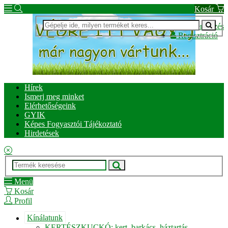
Kosár
Bejelentkezés
Regisztráció
Hírek
Ismerj meg minket
Elérhetőségeink
GYIK
Képes Fogyasztói Tájékoztató
Hirdetések
Menü
Kosár
Profil
Kínálatunk
KERTÉSZKUCKÓ: kert, barkács, háztartás