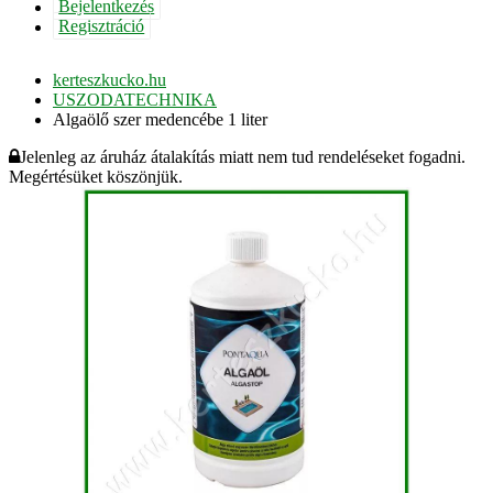
Bejelentkezés
Regisztráció
kerteszkucko.hu
USZODATECHNIKA
Algaölő szer medencébe 1 liter
Jelenleg az áruház átalakítás miatt nem tud rendeléseket fogadni.
Megértésüket köszönjük.