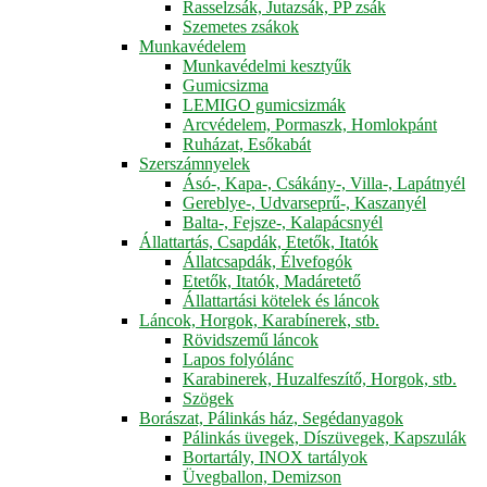
Rasselzsák, Jutazsák, PP zsák
Szemetes zsákok
Munkavédelem
Munkavédelmi kesztyűk
Gumicsizma
LEMIGO gumicsizmák
Arcvédelem, Pormaszk, Homlokpánt
Ruházat, Esőkabát
Szerszámnyelek
Ásó-, Kapa-, Csákány-, Villa-, Lapátnyél
Gereblye-, Udvarseprű-, Kaszanyél
Balta-, Fejsze-, Kalapácsnyél
Állattartás, Csapdák, Etetők, Itatók
Állatcsapdák, Élvefogók
Etetők, Itatók, Madáretető
Állattartási kötelek és láncok
Láncok, Horgok, Karabínerek, stb.
Rövidszemű láncok
Lapos folyólánc
Karabinerek, Huzalfeszítő, Horgok, stb.
Szögek
Borászat, Pálinkás ház, Segédanyagok
Pálinkás üvegek, Díszüvegek, Kapszulák
Bortartály, INOX tartályok
Üvegballon, Demizson