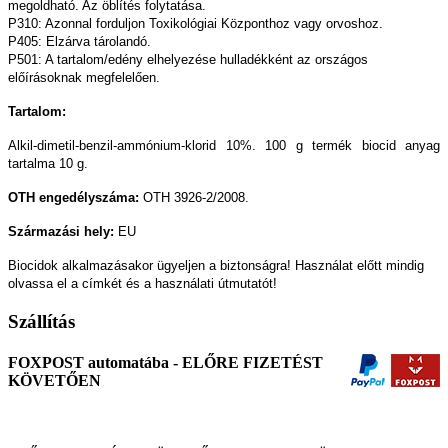
megoldható. Az öblítés folytatása.
P310: Azonnal forduljon Toxikológiai Központhoz vagy orvoshoz.
P405: Elzárva tárolandó.
P501: A tartalom/edény elhelyezése hulladékként az országos
előírásoknak megfelelően.
Tartalom:
Alkil-dimetil-benzil-ammónium-klorid 10%. 100 g termék biocid anyag
tartalma 10 g.
OTH engedélyszáma:
OTH 3926-2/2008.
Származási hely:
EU
Biocidok alkalmazásakor ügyeljen a biztonságra! Használat előtt mindig
olvassa el a címkét és a használati útmutatót!
Szállítás
FOXPOST automatába - ELŐRE FIZETÉST
KÖVETŐEN