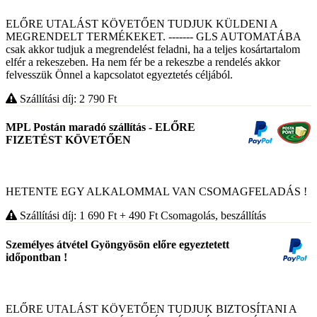
ELŐRE UTALÁST KÖVETŐEN TUDJUK KÜLDENI A
MEGRENDELT TERMÉKEKET. ------- GLS AUTOMATÁBA
csak akkor tudjuk a megrendelést feladni, ha a teljes kosártartalom
elfér a rekeszeben. Ha nem fér be a rekeszbe a rendelés akkor
felvesszük Önnel a kapcsolatot egyeztetés céljából.
Szállítási díj: 2 790
Ft
MPL Postán maradó szállítás - ELŐRE
FIZETÉST KÖVETŐEN
HETENTE EGY ALKALOMMAL VAN CSOMAGFELADÁS !
Szállítási díj: 1 690
Ft
+ 490
Ft
Csomagolás, beszállítás
Személyes átvétel Gyöngyösön előre egyeztetett
időpontban !
ELŐRE UTALÁST KÖVETŐEN TUDJUK BIZTOSÍTANI A