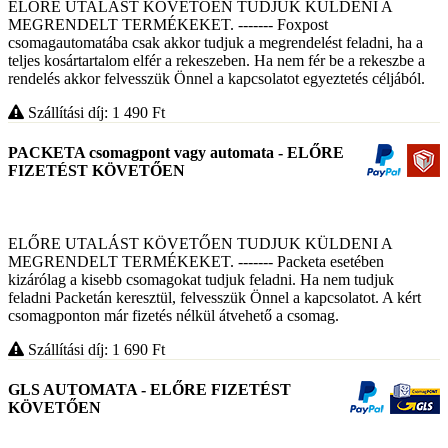
ELŐRE UTALÁST KÖVETŐEN TUDJUK KÜLDENI A
MEGRENDELT TERMÉKEKET. ------- Foxpost
csomagautomatába csak akkor tudjuk a megrendelést feladni, ha a
teljes kosártartalom elfér a rekeszeben. Ha nem fér be a rekeszbe a
rendelés akkor felvesszük Önnel a kapcsolatot egyeztetés céljából.
Szállítási díj: 1 490
Ft
PACKETA csomagpont vagy automata - ELŐRE
FIZETÉST KÖVETŐEN
ELŐRE UTALÁST KÖVETŐEN TUDJUK KÜLDENI A
MEGRENDELT TERMÉKEKET. ------- Packeta esetében
kizárólag a kisebb csomagokat tudjuk feladni. Ha nem tudjuk
feladni Packetán keresztül, felvesszük Önnel a kapcsolatot. A kért
csomagponton már fizetés nélkül átvehető a csomag.
Szállítási díj: 1 690
Ft
GLS AUTOMATA - ELŐRE FIZETÉST
KÖVETŐEN