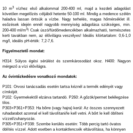
3
10 m
vízhez első alkalommal 200-400 ml, majd a kezdeti adagolást
követően megelőzés céljából hetente 50-100 ml. Mindig a medence szélén
haladva lassan öntsük a vízbe. Nagy terhelés, magas hőmérséklet ill.
esőzések idején ennél nagyobb mennyiség adagolása szükséges, min.
3
200-400 ml/m
! Csak úszó/fürdőmedencékben alkalmazható, természetes
kerti tavakban nem, az élővilágra veszélyes! Ideális klórtartalom: 0,6-1,0
mg/l, ideális pH-érték: 7,2-7,6.
Figyelmeztető mondat:
H314: Súlyos égési sérülést és szemkárosodást okoz. H400: Nagyon
mérgező a vízi élővilágra.
Az óvintézkedésre vonatkozó mondatok
:
P101: Orvosi tanácsadás esetén tartsa kéznél a termék edényét vagy
címkéjét.
P102: Gyermekektől elzárva tartandó. P260: A gőzök/permet belélegzése
tilos.
P303+P361+P353: Ha bőrre (vagy hajra) kerül: Az összes szennyezett
ruhadarabot azonnal el kell távolítani/le kell vetni. A bőrt le kell öblíteni
vízzel/zuhanyozás.
P305+P351+P338: Szembe kerülés esetén: Több percig tartó óvatos
öblítés vízzel. Adott esetben a kontaktlencsék eltávolítása, ha könnyen