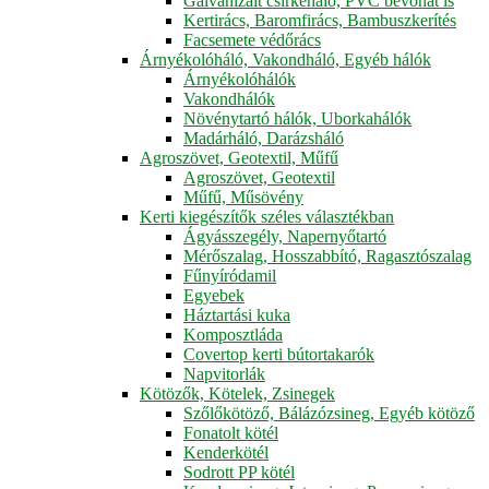
Galvanizált csirkeháló, PVC bevonat is
Kertirács, Baromfirács, Bambuszkerítés
Facsemete védőrács
Árnyékolóháló, Vakondháló, Egyéb hálók
Árnyékolóhálók
Vakondhálók
Növénytartó hálók, Uborkahálók
Madárháló, Darázsháló
Agroszövet, Geotextil, Műfű
Agroszövet, Geotextil
Műfű, Műsövény
Kerti kiegészítők széles választékban
Ágyásszegély, Napernyőtartó
Mérőszalag, Hosszabbító, Ragasztószalag
Fűnyíródamil
Egyebek
Háztartási kuka
Komposztláda
Covertop kerti bútortakarók
Napvitorlák
Kötözők, Kötelek, Zsinegek
Szőlőkötöző, Bálázózsineg, Egyéb kötöző
Fonatolt kötél
Kenderkötél
Sodrott PP kötél