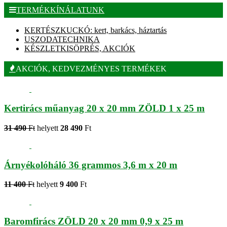
TERMÉKKÍNÁLATUNK
KERTÉSZKUCKÓ: kert, barkács, háztartás
USZODATECHNIKA
KÉSZLETKISÖPRÉS, AKCIÓK
AKCIÓK, KEDVEZMÉNYES TERMÉKEK
Kertirács műanyag 20 x 20 mm ZÖLD 1 x 25 m
31 490
Ft
helyett
28 490
Ft
Árnyékolóháló 36 grammos 3,6 m x 20 m
11 400
Ft
helyett
9 400
Ft
Baromfirács ZÖLD 20 x 20 mm 0,9 x 25 m