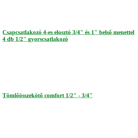
Csapcsatlakozó 4-es elosztó 3/4" és 1" belső menettel
4 db 1/2" gyorscsatlakozó
Tömlőösszekötő comfort 1/2" - 3/4"