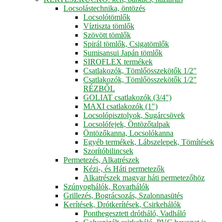
Locsolástechnika, öntözés
Locsolótömlők
Víztiszta tömlők
Szövött tömlők
Spirál tömlők, Csigatömlők
Sumisansui Japán tömlők
SIROFLEX termékek
Csatlakozók, Tömlőösszekötők 1/2"
Csatlakozók, Tömlőösszekötők 1/2"
RÉZBŐL
GOLIAT csatlakozók (3/4")
MAXI csatlakozók (1")
Locsolópisztolyok, Sugárcsövek
Locsolófejek, Öntözőtalpak
Öntözőkanna, Locsolókanna
Egyéb termékek, Lábszelepek, Tömítések
Szorítóbilincsek
Permetezés, Alkatrészek
Kézi-, és Háti permetezők
Alkatrészek magyar háti permetezőhöz
Szúnyoghálók, Rovarhálók
Grillezés, Bográcsozás, Szalonnasütés
Kerítések, Drótkerítések, Csirkehálók
Ponthegesztett drótháló, Vadháló