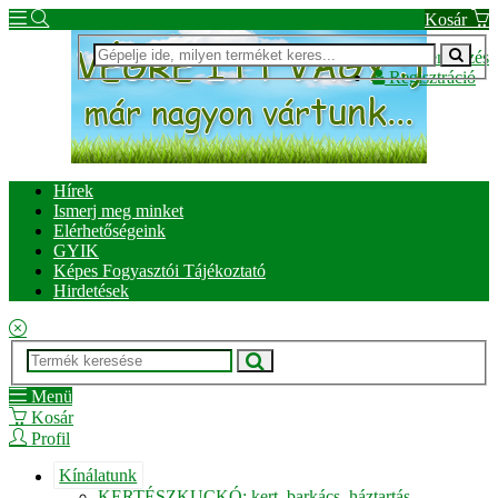
Kosár
Bejelentkezés
Regisztráció
Hírek
Ismerj meg minket
Elérhetőségeink
GYIK
Képes Fogyasztói Tájékoztató
Hirdetések
Menü
Kosár
Profil
Kínálatunk
KERTÉSZKUCKÓ: kert, barkács, háztartás