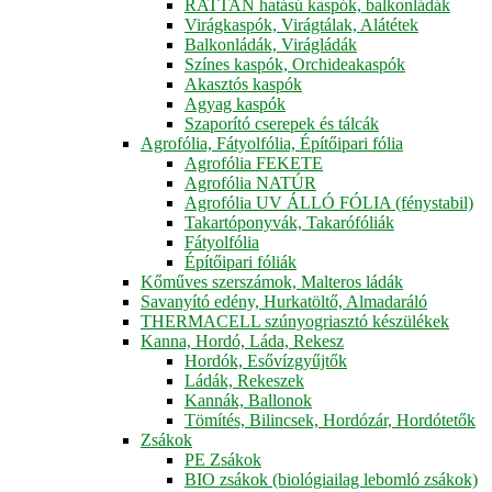
RATTAN hatású kaspók, balkonládák
Virágkaspók, Virágtálak, Alátétek
Balkonládák, Virágládák
Színes kaspók, Orchideakaspók
Akasztós kaspók
Agyag kaspók
Szaporító cserepek és tálcák
Agrofólia, Fátyolfólia, Építőipari fólia
Agrofólia FEKETE
Agrofólia NATÚR
Agrofólia UV ÁLLÓ FÓLIA (fénystabil)
Takartóponyvák, Takarófóliák
Fátyolfólia
Építőipari fóliák
Kőműves szerszámok, Malteros ládák
Savanyító edény, Hurkatöltő, Almadaráló
THERMACELL szúnyogriasztó készülékek
Kanna, Hordó, Láda, Rekesz
Hordók, Esővízgyűjtők
Ládák, Rekeszek
Kannák, Ballonok
Tömítés, Bilincsek, Hordózár, Hordótetők
Zsákok
PE Zsákok
BIO zsákok (biológiailag lebomló zsákok)