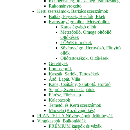
Kenderzsineg, Jutazsineg, Pamuzsineg
Rakományrögzítő
Kerti szerszámok, Barkács szerszámok
Balták, Fejszék, Hasítók, Ékek
Karos ágvágó ollók, Metszőollók
Karos ágvágó ollók
Metszőolló, Omega oltóolló,
Oltókések
LÖWE termékek
Sövényvágó, Hernyózó, Fűnyíró
ollók
Ollótartozékok, Oltókések
Gereblyék
Lombseprűk
Kaszák, Sarlók, Tartozékok
Ásó, Lapát, Villa
Kapa, Csákány, Saraboló, Horoló
Seprűk, Szemeteslapátok
Fűrész, Fűrészlap
Kalapácsok
Temetői és Kerti szerszámok
Macséta (Bozótvágó kés)
PLANTELLA Növénytápok, Műtrágyák
Virágkaspók, Balkonládák
PRÉMIUM kaspók és vázák