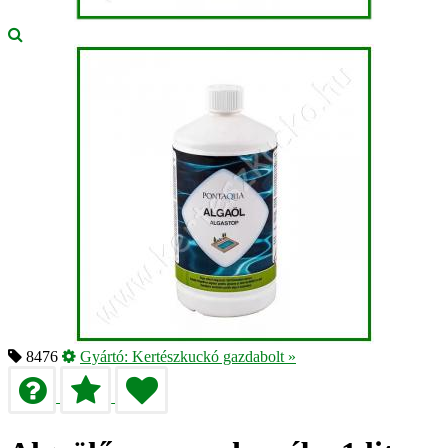
8476
Gyártó:
Kertészkuckó gazdabolt
»