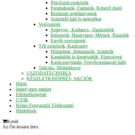
Pincészeti eszközök
Parafadugók, Fadugók, Kénező dugó
Borászati segédanyagok
Szüretelő kád és tartozékai
Vegyszerek
Szúnyog-, Kullancs-, Darázsírtók
Írtószerek, Hangyapor, Mérgek, Riasztók
Egyéb vegyszerek
Téli eszközök, Karácsony
Hólapátok, Jégkaparók, Szánkók
Kandallók és kiegészítők, Füstcsövek
Karácsonyfatalp, Fenyőcsomagoló háló
Talicska, Molnárkocsi
USZODATECHNIKA
KÉSZLETKISÖPRÉS, AKCIÓK
Hírek
Ismerj meg minket
Elérhetőségeink
GYIK
Képes Fogyasztói Tájékoztató
Hirdetések
Kosár
Az Ön kosara üres.