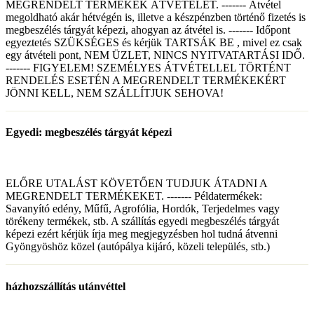
MEGRENDELT TERMÉKEK ÁTVÉTELÉT. ------- Átvétel
megoldható akár hétvégén is, illetve a készpénzben történő fizetés is
megbeszélés tárgyát képezi, ahogyan az átvétel is. ------- Időpont
egyeztetés SZÜKSÉGES és kérjük TARTSÁK BE , mivel ez csak
egy átvételi pont, NEM ÜZLET, NINCS NYITVATARTÁSI IDŐ.
------- FIGYELEM! SZEMÉLYES ÁTVÉTELLEL TÖRTÉNT
RENDELÉS ESETÉN A MEGRENDELT TERMÉKEKÉRT
JÖNNI KELL, NEM SZÁLLÍTJUK SEHOVA!
Egyedi: megbeszélés tárgyát képezi
ELŐRE UTALÁST KÖVETŐEN TUDJUK ÁTADNI A
MEGRENDELT TERMÉKEKET. ------- Példatermékek:
Savanyító edény, Műfű, Agrofólia, Hordók, Terjedelmes vagy
törékeny termékek, stb. A szállítás egyedi megbeszélés tárgyát
képezi ezért kérjük írja meg megjegyzésben hol tudná átvenni
Gyöngyöshöz közel (autópálya kijáró, közeli település, stb.)
házhozszállítás utánvéttel