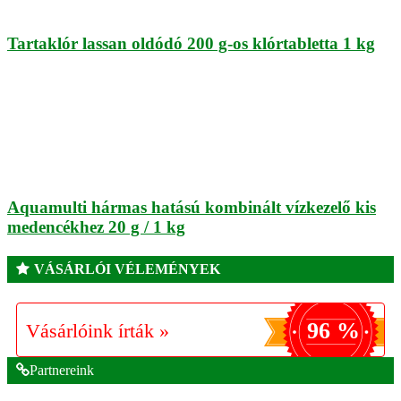
Tartaklór lassan oldódó 200 g-os klórtabletta 1 kg
Aquamulti hármas hatású kombinált vízkezelő kis
medencékhez 20 g / 1 kg
VÁSÁRLÓI VÉLEMÉNYEK
96 %
Vásárlóink írták »
Partnereink