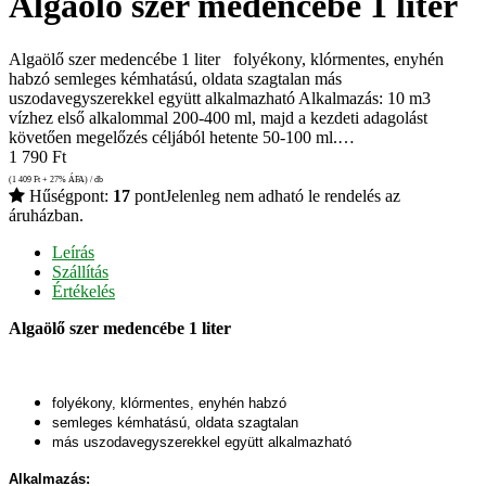
Algaölő szer medencébe 1 liter
Algaölő szer medencébe 1 liter folyékony, klórmentes, enyhén
habzó semleges kémhatású, oldata szagtalan más
uszodavegyszerekkel együtt alkalmazható Alkalmazás: 10 m3
vízhez első alkalommal 200-400 ml, majd a kezdeti adagolást
követően megelőzés céljából hetente 50-100 ml.…
1 790
Ft
(1 409
Ft
+ 27% ÁFA) / db
Hűségpont:
17
pont
Jelenleg nem adható le rendelés az
áruházban.
Leírás
Szállítás
Értékelés
Algaölő szer medencébe 1 liter
folyékony, klórmentes, enyhén habzó
semleges kémhatású, oldata szagtalan
más uszodavegyszerekkel együtt alkalmazható
Alkalmazás: